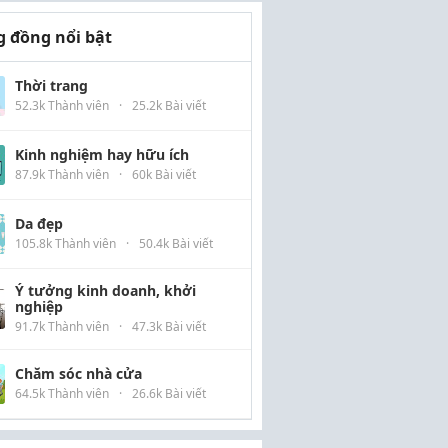
 đồng nổi bật
Thời trang
52.3k Thành viên
·
25.2k Bài viết
Kinh nghiệm hay hữu ích
87.9k Thành viên
·
60k Bài viết
Da đẹp
105.8k Thành viên
·
50.4k Bài viết
Ý tưởng kinh doanh, khởi
nghiệp
91.7k Thành viên
·
47.3k Bài viết
Chăm sóc nhà cửa
64.5k Thành viên
·
26.6k Bài viết