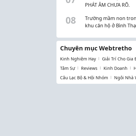
PHÁT ÂM CHƯA RÕ.
0
8
Trường mầm non tro
khu căn hộ ở Bình Th
ổn không?
Chuyên mục Webtretho
Kinh Nghiệm Hay
Giải Trí Cho Gia
Tâm Sự
Reviews
Kinh Doanh
H
Câu Lạc Bộ & Hội Nhóm
Ngôi Nhà 