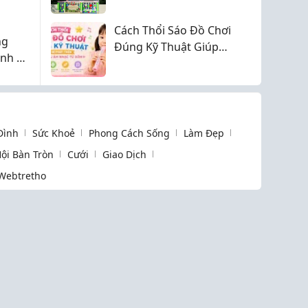
Montessori?
Cách Thổi Sáo Đồ Chơi
ng
Đúng Kỹ Thuật Giúp
ạnh có
Bé Phát Triển Năng
Khiếu Âm Nhạc Từ
Sớm
 Đình
Sức Khoẻ
Phong Cách Sống
Làm Đẹp
ội Bàn Tròn
Cưới
Giao Dịch
Webtretho