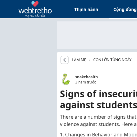
Thịnh hành
Cộng đồng
LÀM MẸ
CON LỚN TỪNG NGÀY
snakehealth
3 năm trước
Signs of insecuri
against student
There are a number of signs that 
violence against students. Here
1. Changes in Behavior and Mood: