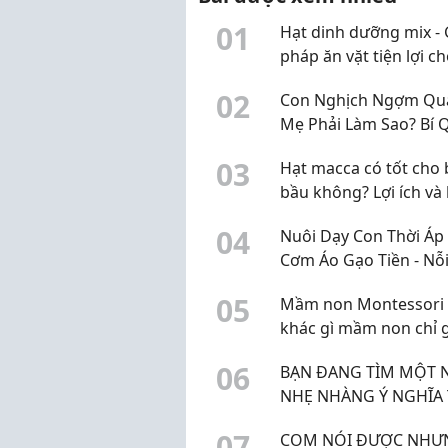
0
1
Hạt dinh dưỡng mix - 
pháp ăn vặt tiện lợi c
cuộc sống hiện đại
0
2
Con Nghịch Ngợm Quá
Mẹ Phải Làm Sao? Bí 
"Trị" Con Hiếu Động 
0
3
Hạt macca có tốt cho 
Không Cần La Hét
bầu không? Lợi ích và 
khi sử dụng
0
4
Nuôi Dạy Con Thời Áp
Cơm Áo Gạo Tiền - Nỗi
Của Bố Mẹ Và Giải Ph
0
5
Mầm non Montessori 
Giúp Bé Phát Triển To
khác gì mầm non chỉ 
Diện
mác Montessori?
0
6
BẠN ĐANG TÌM MỘT 
NHẸ NHÀNG Ý NGHĨA THU
NHẬP ỔN ĐỊNH
0
7
COM NÓI ĐƯỢC NHƯ