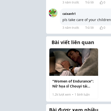
3 năm trước
Trả lời
0
caixanh1
pls take care of your childre
3 năm trước
Trả lời
0
Bài viết liên quan
"Women of Endurance":
Nữ họa sĩ Chouyi tái
hiện sức bền của phụ nữ
1.2k
lượt xem
1
bình luận
qua những gam màu
rực rỡ
Bài được xem nhiều