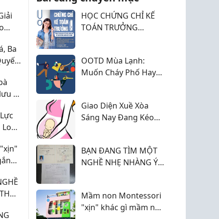
Giải
HỌC CHỨNG CHỈ KẾ
ho
TOÁN TRƯỞNG
ONLINE CỦA BỘ TÀI
, Ba
CHÍNH
Quyết
OOTD Mùa Lạnh:
Mà
Muốn Cháy Phố Hay
bà
Muốn Làm Gấu Đông
lưu ý
Giao Diện Xuề Xòa
 Lực
Sáng Nay Đang Kéo
 Lo
Tụt Năng Lượng Của
áp
Bạn?
"xịn"
àn
BẠN ĐANG TÌM MỘT
gắn
NGHỀ NHẸ NHÀNG Ý
NGHĨA THU NHẬP ỔN
NGHỀ
ĐỊNH
Mầm non Montessori
"xịn" khác gì mầm non
NG
chỉ gắn mác