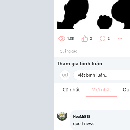
1.8K
2
2
Quảng cáo
Tham gia bình luận
Cũ nhất
Mới nhất
Qu
HoaMi515
good news