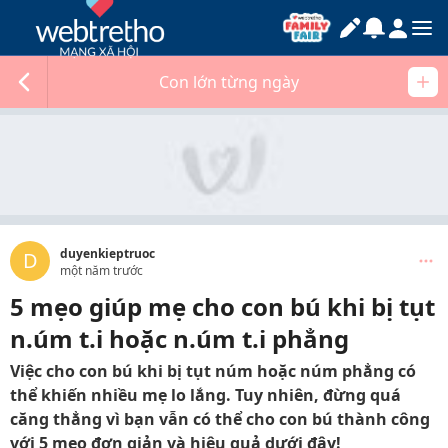
Con lớn từng ngày
duyenkieptruoc
D
một năm trước
5 mẹo giúp mẹ cho con bú khi bị tụt
n.úm t.i hoặc n.úm t.i phẳng
Việc cho con bú khi bị tụt núm hoặc núm phẳng có
thể khiến nhiều mẹ lo lắng. Tuy nhiên, đừng quá
căng thẳng vì bạn vẫn có thể cho con bú thành công
với 5 mẹo đơn giản và hiệu quả dưới đây!