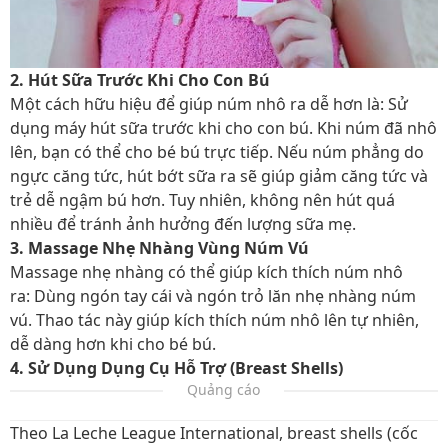
2. Hút Sữa Trước Khi Cho Con Bú
Một cách hữu hiệu để giúp núm nhô ra dễ hơn là: Sử
dụng máy hút sữa trước khi cho con bú. Khi núm đã nhô
lên, bạn có thể cho bé bú trực tiếp. Nếu núm phẳng do
ngực căng tức, hút bớt sữa ra sẽ giúp giảm căng tức và
trẻ dễ ngậm bú hơn. Tuy nhiên, không nên hút quá
nhiều để tránh ảnh hưởng đến lượng sữa mẹ.
3. Massage Nhẹ Nhàng Vùng Núm Vú
Massage nhẹ nhàng có thể giúp kích thích núm nhô
ra: Dùng ngón tay cái và ngón trỏ lăn nhẹ nhàng núm
vú. Thao tác này giúp kích thích núm nhô lên tự nhiên,
dễ dàng hơn khi cho bé bú.
4. Sử Dụng Dụng Cụ Hỗ Trợ (Breast Shells)
Quảng cáo
Theo La Leche League International, breast shells (cốc