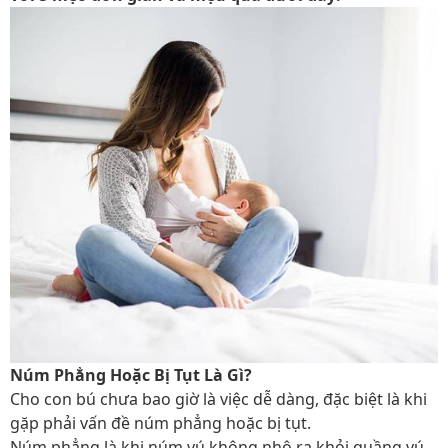
Núm Phẳng Hoặc Bị Tụt Là Gì?
Cho con bú chưa bao giờ là việc dễ dàng, đặc biệt là khi
gặp phải vấn đề núm phẳng hoặc bị tụt.
Núm phẳng là khi núm vú không nhô ra khỏi quầng vú,