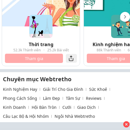
Thời trang
Kinh nghiệm hay
52.3k Thành viên
·
25.2k Bài viết
88k Thành viên
·
6
Tham gia
Tham gia
Chuyên mục Webtretho
Kinh Nghiệm Hay
Giải Trí Cho Gia Đình
Sức Khoẻ
Phong Cách Sống
Làm Đẹp
Tâm Sự
Reviews
Kinh Doanh
Hội Bàn Tròn
Cưới
Giao Dịch
Câu Lạc Bộ & Hội Nhóm
Ngôi Nhà Webtretho