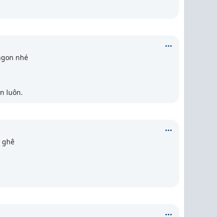
ngon nhé
n luôn.
n ghê