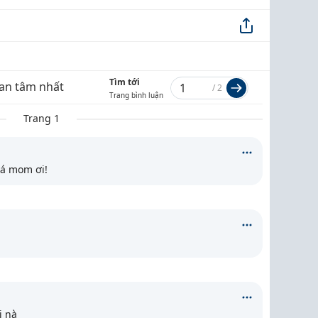
Tìm tới
an tâm nhất
/
2
Trang bình luận
Trang 1
á mom ơi!
i nà