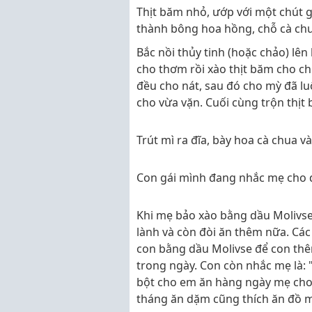
Thịt băm nhỏ, ướp với một chút gi
thành bông hoa hồng, chỗ cà chua 
Bắc nồi thủy tinh (hoặc chảo) lên
cho thơm rồi xào thịt băm cho chín
đều cho nát, sau đó cho mỳ đã l
cho vừa vặn. Cuối cùng trộn thịt
Trút mì ra đĩa, bày hoa cà chua v
Con gái mình đang nhắc mẹ cho 
Khi mẹ bảo xào bằng dầu Molivse,
lành và còn đòi ăn thêm nữa. Cá
con bằng dầu Molivse để con thê
trong ngày. Con còn nhắc mẹ là:
bột cho em ăn hàng ngày mẹ ch
tháng ăn dặm cũng thích ăn đồ 