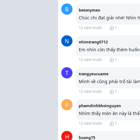
B
betonymeo
Chúc chị đạt giải nhé! Nhìn 
12 năm trước
1
N
nhimtrang0712
Em nhìn còn thấy thèm huống 
12 năm trước
1
T
trangyeucuame
Mình về cũng phải trổ tài là
12 năm trước
1
P
phamdinhkhoinguyen
Nhìm thấy món ăn này là thấ
12 năm trước
1
H
huong75