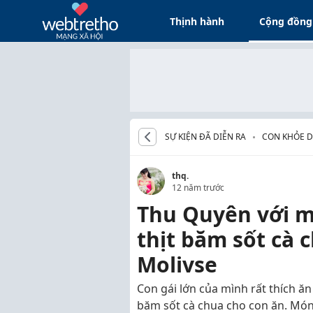
Thịnh hành
Cộng đồng
SỰ KIỆN ĐÃ DIỄN RA
CON KHỎE D
thq.
12 năm trước
Thu Quyên với m
thịt băm sốt cà 
Molivse
Con gái lớn của mình rất thích ăn
băm sốt cà chua cho con ăn. Món