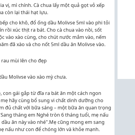
a vị, mì chính. Cà chua lấy một quả gọt vỏ xếp
còn lại thái hạt lựu.
 bếp cho khô, đổ ống dầu Molivse 5ml vào phi tỏi
 rồi xúc thịt ra bát. Cho cà chua vào nồi, sốt
uộc vào xào cùng, cho chút nước mắm vào, nếm
 băm đã xào và cho nốt 5ml dầu ăn Molivse vào.
à rau mùi lên cho đẹp
dầu Molivse vào xào mỳ chưa.
 con gái gắp từ đĩa ra bát ăn một cách ngon
c mẹ hãy cùng bổ sung vi chất dinh dưỡng cho
m đủ chất với bữa sáng – một bữa ăn quan trọng
 "Sang tháng em Nghé tròn 6 tháng tuổi, mẹ nấu
o dầu ăn này vào nhé".Mẹ cũng mong em sang
mẹ nấu như con để chóng lớn và khỏe mạnh.