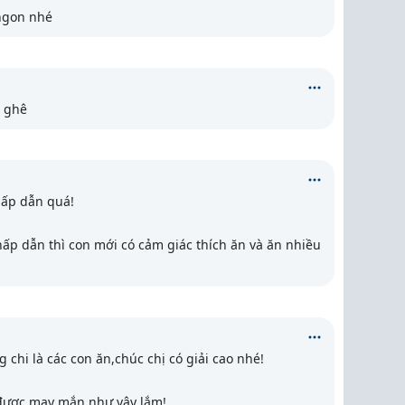
ngon nhé
n ghê
hấp dẫn quá!
ấp dẫn thì con mới có cảm giác thích ăn và ăn nhiều
chi là các con ăn,chúc chị có giải cao nhé!
được may mắn như vậy lắm!