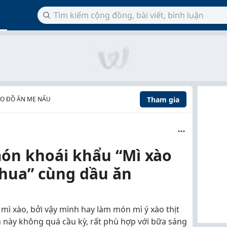
Tham gia
O ĐỒ ĂN MẸ NẤU
ón khoái khẩu “Mì xào
chua” cùng dầu ăn
 mì xào, bởi vậy mình hay làm món mì ý xào thịt
 này không quá cầu kỳ, rất phù hợp với bữa sáng