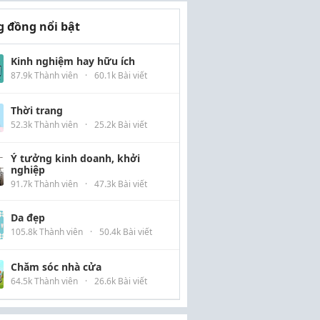
 đồng nổi bật
Kinh nghiệm hay hữu ích
87.9k Thành viên
·
60.1k Bài viết
Thời trang
52.3k Thành viên
·
25.2k Bài viết
Ý tưởng kinh doanh, khởi
nghiệp
91.7k Thành viên
·
47.3k Bài viết
Da đẹp
105.8k Thành viên
·
50.4k Bài viết
Chăm sóc nhà cửa
64.5k Thành viên
·
26.6k Bài viết