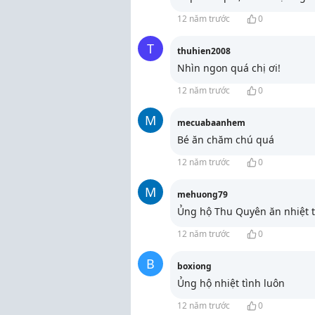
12 năm trước
0
T
thuhien2008
Nhìn ngon quá chị ơi!
12 năm trước
0
M
mecuabaanhem
Bé ăn chăm chú quá
12 năm trước
0
M
mehuong79
Ủng hộ Thu Quyên ăn nhiệt t
12 năm trước
0
B
boxiong
Ủng hộ nhiệt tình luôn
12 năm trước
0