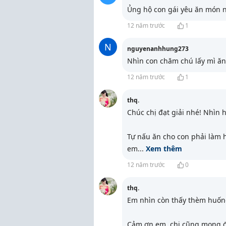
Ủng hộ con gái yêu ăn món 
12 năm trước
1
N
nguyenanhhung273
Nhìn con chăm chú lấy mì ă
12 năm trước
1
thq.
Chúc chị đạt giải nhé! Nhìn 
Tự nấu ăn cho con phải làm h
em
...
Xem thêm
12 năm trước
0
thq.
Em nhìn còn thấy thèm huống 
Cảm ơn em, chị cũng mong 