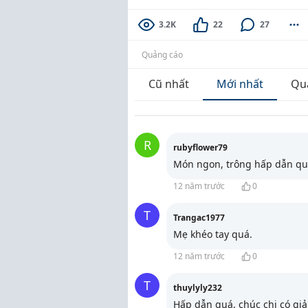
3.2K
22
27
Quảng cáo
Cũ nhất
Mới nhất
Qu
R
rubyflower79
Món ngon, trông hấp dẫn qu
12 năm trước
0
T
Trangac1977
Mẹ khéo tay quá.
12 năm trước
0
T
thuylyly232
Hấp dẫn quá, chúc chị có giả