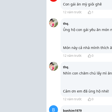
Con gái ăn mỳ giỏi ghê
12 năm trước
1
thq.
Ủng hộ con gái yêu ăn món 
Món này cả nhà mình thích ă
12 năm trước
0
thq.
Nhìn con chăm chú lấy mì ă
Cảm ơn em đã ủng hộ nhé!
12 năm trước
0
B
bonhim1979