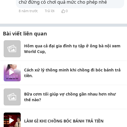
chứ đừng có chơi quá mức cho phép nhé
8 năm trước
Trả lời
0
Bài viết liên quan
Hôm qua cả đại gia đình tụ tập ở ông bà nội xem
World Cup,
Cách xứ lý thông minh khi chồng đi bóc bánh trả
tiền.
Bữa cơm tối giúp vợ chồng gần nhau hơn như
thế nào?
LÀM GÌ KHI CHỒNG BÓC BÁNH TRẢ TIỀN