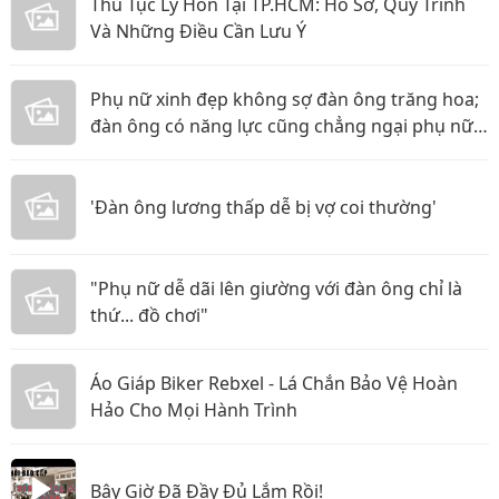
Thủ Tục Ly Hôn Tại TP.HCM: Hồ Sơ, Quy Trình
Và Những Điều Cần Lưu Ý
Phụ nữ xinh đẹp không sợ đàn ông trăng hoa;
đàn ông có năng lực cũng chẳng ngại phụ nữ
thực tế
'Đàn ông lương thấp dễ bị vợ coi thường'
"Phụ nữ dễ dãi lên giường với đàn ông chỉ là
thứ... đồ chơi"
Áo Giáp Biker Rebxel - Lá Chắn Bảo Vệ Hoàn
Hảo Cho Mọi Hành Trình
Bây Giờ Đã Đầy Đủ Lắm Rồi!