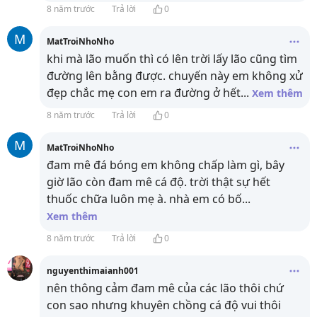
8 năm trước
Trả lời
0
M
MatTroiNhoNho
khi mà lão muốn thì có lên trời lấy lão cũng tìm
đường lên bằng được. chuyến này em không xử
đẹp chắc mẹ con em ra đường ở hết
...
Xem thêm
8 năm trước
Trả lời
0
M
MatTroiNhoNho
đam mê đá bóng em không chấp làm gì, bây
giờ lão còn đam mê cá độ. trời thật sự hết
thuốc chữa luôn mẹ à. nhà em có bố
...
Xem thêm
8 năm trước
Trả lời
0
nguyenthimaianh001
nên thông cảm đam mê của các lão thôi chứ
con sao nhưng khuyên chồng cá độ vui thôi