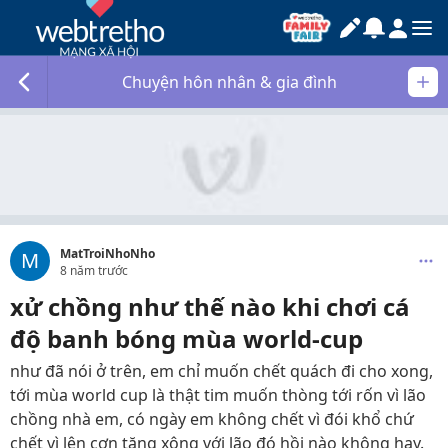
Chuyện hôn nhân & gia đình
MatTroiNhoNho
M
8 năm trước
xử chồng như thế nào khi chơi cá
độ banh bóng mùa world-cup
như đã nói ở trên, em chỉ muốn chết quách đi cho xong,
tới mùa world cup là thật tim muốn thòng tới rốn vì lão
chồng nhà em, có ngày em không chết vì đói khổ chứ
chết vì lên cơn tăng xông với lão đó hồi nào không hay.