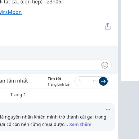
ất cả...(còn tiếp) --23h06--
a MrsMoon
Tìm tới
an tâm nhất
/
1
Trang bình luận
Trang 1
là nguyên nhân khiến mình trở thành cái gai trong
hưa có con nên cững chưa được
...
Xem thêm