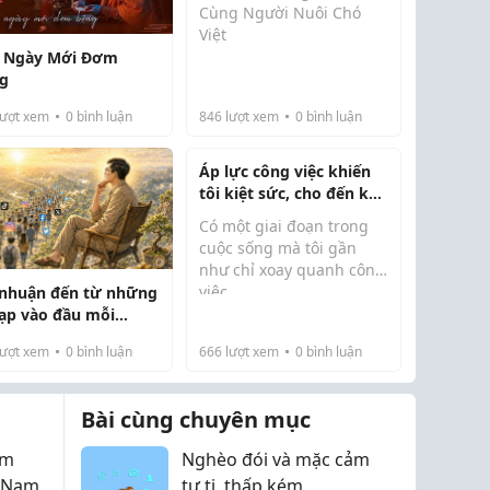
Cùng Người Nuôi Chó
Việt
 Ngày Mới Đơm
https://petviett.com/chuong_cho_thu_c
g
Nếu bạn đang tìm kiếm
ượt xem
0
bình luận
846
lượt xem
0
bình luận
một website uy tín để
mua chuồng chó chất
Áp lực công việc khiến
lượng và tham khảo kiến
tôi kiệt sức, cho đến khi
thức chăm sóc thú cưng,
học cách tận hưởng
Pe...
Có một giai đoạn trong
những niềm vui nhỏ mỗi
cuộc sống mà tôi gần
ngày
như chỉ xoay quanh công
việc.
 nhuận đến từ những
Mỗi sáng thức dậy, điều
nạp vào đầu mỗi
đầu tiên tôi nghĩ đến là
...
danh sách công việc cần
ượt xem
0
bình luận
666
lượt xem
0
bình luận
hoàn thành. Trong ngày,
tôi liên tục trả lời email,
Bài cùng chuyên mục
xử...
ệm
Nghèo đói và mặc cảm
t Nam
tự ti, thấp kém