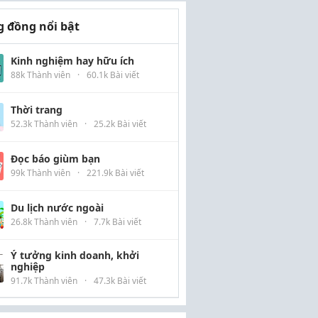
 đồng nổi bật
Kinh nghiệm hay hữu ích
88k Thành viên
·
60.1k Bài viết
Thời trang
52.3k Thành viên
·
25.2k Bài viết
Đọc báo giùm bạn
99k Thành viên
·
221.9k Bài viết
Du lịch nước ngoài
26.8k Thành viên
·
7.7k Bài viết
Ý tưởng kinh doanh, khởi
nghiệp
91.7k Thành viên
·
47.3k Bài viết