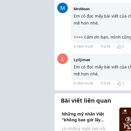
M
MrsMoon
Em có đọc mấy bài viết của c
mẽ hơn nhé.
>>>> Cảm ơn bạn, mình cũn
8 năm trước
Trả lời
0
L
Lyiljimae
Em có đọc mấy bài viết của c
mẽ hơn nhé.
8 năm trước
Trả lời
1
Bài viết liên quan
Những mỹ nhân Việt
"không bao giờ lấy
chồng nghèo"
Là những ngôi sao nổi