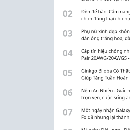
0
2
Đèn để bàn: Cẩm nan
chọn đúng loại cho họ
làm việc và trang trí 2
0
3
Phụ nữ xinh đẹp khôn
đàn ông trăng hoa; đ
ông có năng lực cũng
0
4
Cáp tín hiệu chống nh
chẳng ngại phụ nữ th
Pair 20AWG/20AWGS -
sẵn kho, giá tốt Đà N
0
5
Ginkgo Biloba Có Thật
Huế
Giúp Tăng Tuần Hoàn
Não?
0
6
Nệm An Nhiên - Giấc 
trọn vẹn, cuộc sống a
0
7
Một ngày nhận Galaxy
Fold8 nhưng lại thành
chuyến khám phá Hà 
Mùa thu Đài Loan - Đ