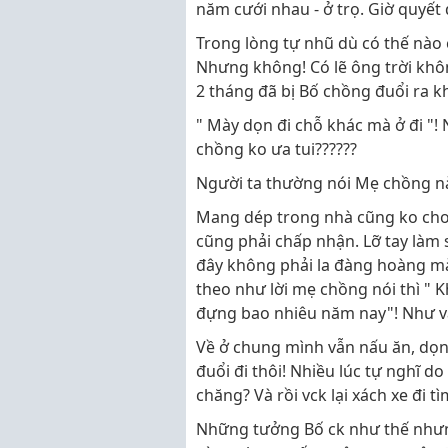
năm cưới nhau - ở trọ. Giờ quyết
Trong lòng tự nhũ dù có thế nào
Nhưng không! Có lẽ ông trời khô
2 tháng đã bị Bố chồng đuổi ra k
" Mày dọn đi chỗ khác mà ở đi "!
chồng ko ưa tui??????
Người ta thường nói Mẹ chồng n
Mang dép trong nhà cũng ko cho,
cũng phải chấp nhận. Lỡ tay làm 
đây không phải la đàng hoàng mà 
theo như lời mẹ chồng nói thì " 
đựng bao nhiêu năm nay"! Như vậy
Về ở chung mình vẫn nấu ăn, dọn 
đuổi đi thôi! Nhiều lúc tự nghĩ d
chăng? Và rồi vck lại xách xe đi t
Những tưởng Bố ck như thế nhưn