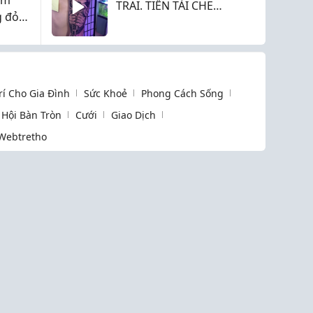
TRAI. TIỀN TÀI CHE
g đỏ
MẮT GÁI
Trí Cho Gia Đình
Sức Khoẻ
Phong Cách Sống
Hội Bàn Tròn
Cưới
Giao Dịch
Webtretho