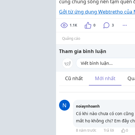
cùng chung sống nên tạm quên đi t
Gởi từ ứng dụng Webtretho củ
1.1K
0
3
Quảng cáo
Tham gia bình luận
Cũ nhất
Mới nhất
Qu
N
noiaynhoanh
Có khi nào chưa có con cũng 
mắt họ không chị? Em đây c
8 năm trước
Trả lời
0