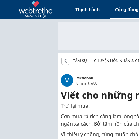
Thịnh hành
Cộng đồng
TÂM SỰ
CHUYỆN HÔN NHÂN & GI
MrsMoon
M
8 năm trước
Viết cho những 
Trời lại mưa!
Cơn mưa rả rích càng làm lòng t
ngàn xa cách. Bởi tâm hồn của ch
Vì chiều ý chồng, cũng muốn chồ