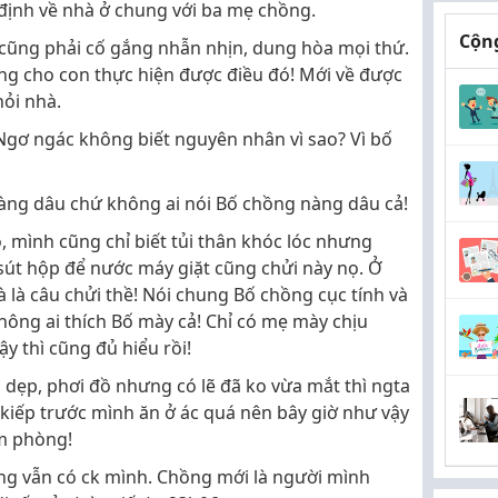
 định về nhà ở chung với ba mẹ chồng.
Cộng
 cũng phải cố gắng nhẫn nhịn, dung hòa mọi thứ.
ng cho con thực hiện được điều đó! Mới về được
hỏi nhà.
 Ngơ ngác không biết nguyên nhân vì sao? Vì bố
àng dâu chứ không ai nói Bố chồng nàng dâu cả!
 mình cũng chỉ biết tủi thân khóc lóc nhưng
sút hộp để nước máy giặt cũng chửi này nọ. Ở
là câu chửi thề! Nói chung Bố chồng cục tính và
Không ai thích Bố mày cả! Chỉ có mẹ mày chịu
 thì cũng đủ hiểu rồi!
dẹp, phơi đồ nhưng có lẽ đã ko vừa mắt thì ngta
o kiếp trước mình ăn ở ác quá nên bây giờ như vậy
ìm phòng!
g vẫn có ck mình. Chồng mới là người mình