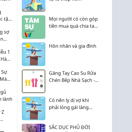
g
c tập,
Mọi người có còn góp
026
tiền mua quà chia tay
g sợ
đồng nghiệp khi nghỉ
àn
việc không?
Hôn nhân và gia đình
iễu 1
ực tế
 Hàng
ẵng,
 Sự
Găng Tay Cao Su Rửa
 Máu
Chén Bếp Nhà Sạch -
Mẹo Nhỏ Giúp Bảo Vệ
ngủ
Đôi Tay Khi Làm Việc
n lành
Có nên ly dị vợ khi
Nhà
phải lòng gái làng
 Z
chơi?
Nội
SẮC DỤC PHỦ ĐỜI
ắm