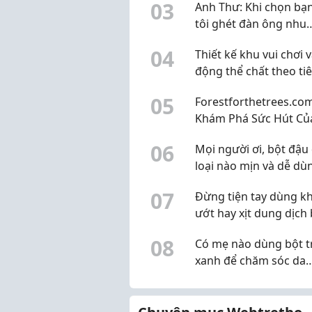
0
3
Anh Thư: Khi chọn bạn 
tôi ghét đàn ông nhu
nhược
0
4
Thiết kế khu vui chơi 
động thể chất theo ti
chuẩn của Bộ Giáo dụ
0
5
Forestforthetrees.com
Khám Phá Sức Hút Củ
Dịch Vụ Chụp Ảnh Cướ
0
6
Mọi người ơi, bột đậu
Nẵng
loại nào mịn và dễ dù
vậy? Mình đang muốn
0
7
Đừng tiện tay dùng k
sang nguyên liệu thiê
ướt hay xịt dung dịch
nhiên
bãi lên Macbook, iPad
0
8
Có mẹ nào dùng bột t
tiền!
xanh để chăm sóc da
không? Mình dùng gầ
tháng thấy khá ổn