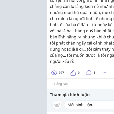
sợ sệt, ăn nói với gia đình nhà ngư
chẳng cần lo lắng kiên nễ như nhà 
nhưng mọi thứ quá muộn, mẹ chồn
cho mình là người tinh tế nhưng t
tinh tế của bà ở đâu... từ ngày k
với bà là hai tháng quý báo nhất c
bản lĩnh hẳng ra nhưng khi ở chun
tôi phát chán ngấy cái cảnh phải 
đựng hoặc là li dị... tôi cảm thấ
của họ... tôi muốn được là tôi ngày
người xấu rồi
927
0
1
Quảng cáo
Tham gia bình luận