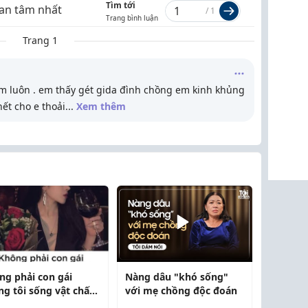
Tìm tới
an tâm nhất
/
1
Trang bình luận
Trang 1
em luôn . em thấy gét gida đình chồng em kinh khủng
hết cho e thoải
...
Xem thêm
ng phải con gái
Nàng dâu "khó sống"
ng tôi sống vật chất,
với mẹ chồng độc đoán
là sống thực tế