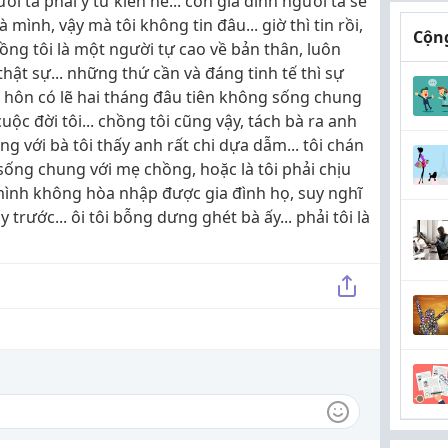
ời ta phải ý tứ kiên nễ... còn gia đình người ta sẽ
mình, vậy mà tôi không tin đâu... giờ thì tin rồi,
Cộng
g tôi là một người tự cao về bản thân, luôn
hật sự... những thứ cần và đáng tinh tế thì sự
ết hôn có lẽ hai tháng đâu tiên không sống chung
uộc đời tôi... chồng tôi cũng vậy, tách bà ra anh
g với bà tôi thấy anh rất chi dựa dẫm... tôi chán
sống chung với mẹ chồng, hoặc là tôi phải chịu
y mình không hòa nhập được gia đình họ, suy nghĩ
 trước... ôi tôi bỗng dưng ghét bà ấy... phải tôi là