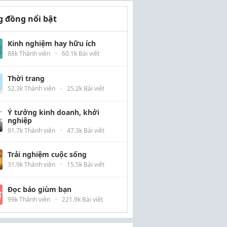
 đồng nổi bật
Kinh nghiệm hay hữu ích
88k Thành viên
·
60.1k Bài viết
Thời trang
52.3k Thành viên
·
25.2k Bài viết
Ý tưởng kinh doanh, khởi
nghiệp
91.7k Thành viên
·
47.3k Bài viết
Trải nghiệm cuộc sống
31.9k Thành viên
·
15.5k Bài viết
Đọc báo giùm bạn
99k Thành viên
·
221.9k Bài viết