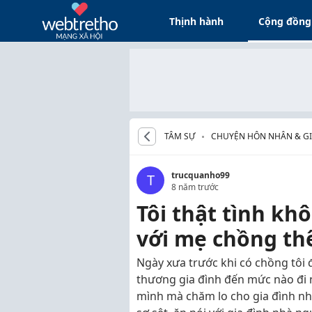
Thịnh hành
Cộng đồng
TÂM SỰ
CHUYỆN HÔN NHÂN & GI
trucquanho99
T
8 năm trước
Tôi thật tình k
với mẹ chồng th
Ngày xưa trước khi có chồng tôi đ
thương gia đình đến mức nào đi n
mình mà chăm lo cho gia đình nhà