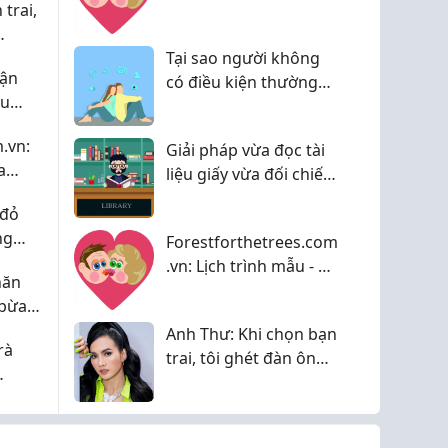
trai,
Thơm, Tinh Dầu & Set
Quà Tinh Tế
Tại sao người không
vận
có điều kiện thường
êu
tự ti?
c.
.vn:
Giải pháp vừa đọc tài
a
liệu giấy vừa đối chiếu
i Đà
màn hình ban đêm
 đỏ
không bị bóng lóa!
ng
Forestforthetrees.com
 đổi
.vn: Lịch trình mẫu - Áp
hăn
n
dụng cho khu vực nội
 bừa
thành Đà Nẵng
 đắt
Anh Thư: Khi chọn bạn
rà
trai, tôi ghét đàn ông
nhu nhược
n 2