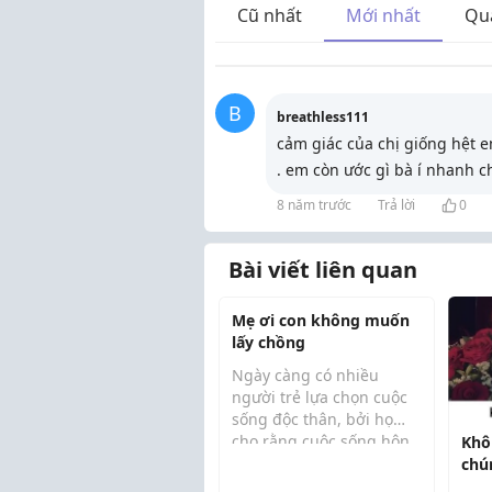
Cũ nhất
Mới nhất
Qu
B
breathless111
cảm giác của chị giống hệt 
. em còn ước gì bà í nhanh c
8 năm trước
Trả lời
0
Bài viết liên quan
Mẹ ơi con không muốn
lấy chồng
Ngày càng có nhiều
người trẻ lựa chọn cuộc
sống độc thân, bởi họ
cho rằng cuộc sống hôn
Khô
nhân chất lượng thấp
chú
không bằng một đời độc
mà 