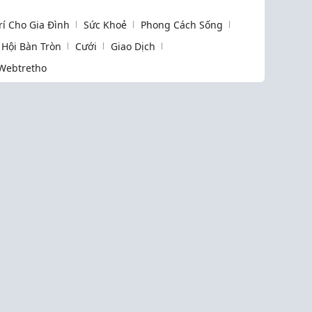
Trí Cho Gia Đình
Sức Khoẻ
Phong Cách Sống
Hội Bàn Tròn
Cưới
Giao Dịch
Webtretho