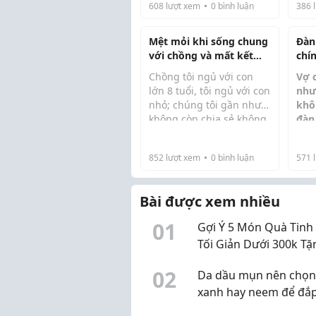
608
lượt xem
0
bình luận
386
l
thân chất lượng cao. Và
cho dù bạn chọn cuộc
sống độc thân hay kết h...
Mệt mỏi khi sống chung
Đàn
với chồng và mất kết
chín
nối cảm xúc
vợ 
Chồng tôi ngủ với con
Vợ 
phú
lớn 8 tuổi, tôi ngủ với con
như
chồ
nhỏ; chúng tôi gần như
khô
không còn chia sẻ không
đàn
Chồng tôi làm việc 50
Ngườ
gian riêng tư, càng lúc
phà
tiếng mỗi tuần. Anh vẫn
một
càng xa lạ.
đan
cố gắng phụ giúp đưa c...
máu”
852
lượt xem
0
bình luận
571
l
anh 
Bài được xem nhiều
0
1
Gợi Ý 5 Món Quà Tinh 
Tối Giản Dưới 300k Tặ
Đồng Nghiệp Dịp Sinh
0
2
Da dầu mụn nên chọn
xanh hay neem để đắ
mặt?