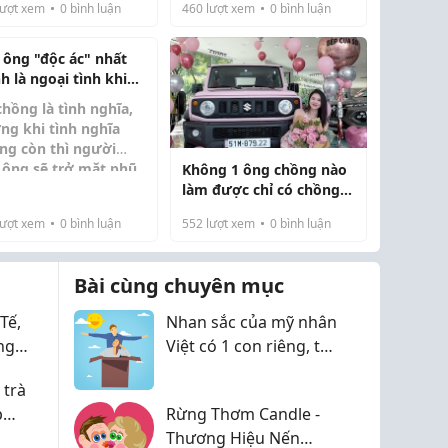
ượt xem
0
bình luận
460
lượt xem
0
bình luận
 ông "độc ác" nhất
h là ngoại tình khi
mang thai, dành 1
chồng là tình nghĩa,
t đọc để không bị
ng khi tình nghĩa
ng "lừa dối"
ng còn thì người
 ông sẽ trở mặt phũ
Không 1 ông chồng nào
i đời có câu: “Sinh
ng ngay cả khi bạn
làm được chỉ có chồng
 đứa con mất ba hòn
g mang thai con của
tui làm được
. Trong c...
ượt xem
0
bình luận
552
lượt xem
0
bình luận
ta.
Bài cùng chuyên mục
Tế,
Nhan sắc của mỹ nhân
ng
Việt có 1 con riêng, tái
 Nhật
hôn với đại gia, 40 tuổi
 trà
được cưng chiều, làm
p
Rừng Thơm Candle -
bà chủ spa
Thương Hiệu Nến