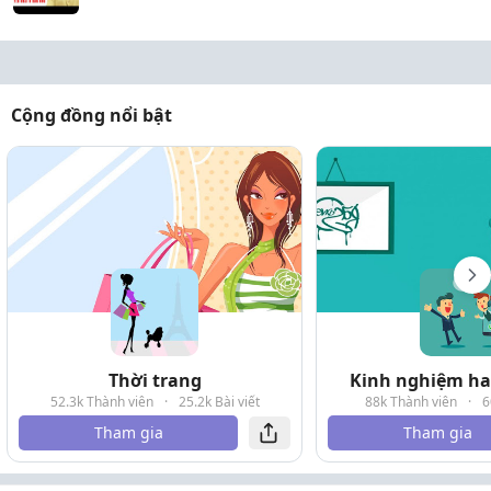
Cộng đồng nổi bật
Thời trang
Kinh nghiệm hay
52.3k Thành viên
·
25.2k Bài viết
88k Thành viên
·
6
Tham gia
Tham gia