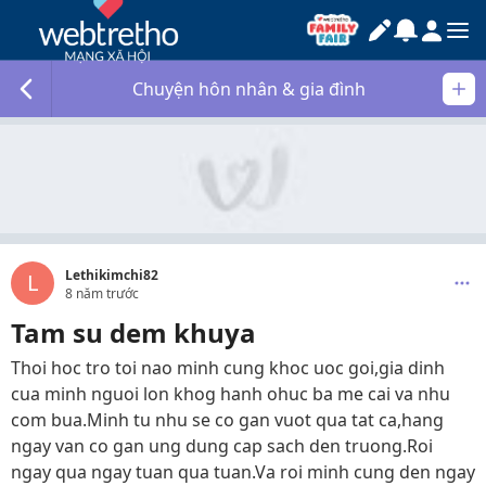
Chuyện hôn nhân & gia đình
Lethikimchi82
L
8 năm trước
Tam su dem khuya
Thoi hoc tro toi nao minh cung khoc uoc goi,gia dinh
cua minh nguoi lon khog hanh ohuc ba me cai va nhu
com bua.Minh tu nhu se co gan vuot qua tat ca,hang
ngay van co gan ung dung cap sach den truong.Roi
ngay qua ngay tuan qua tuan.Va roi minh cung den ngay