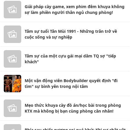
Giải pháp cày game, xem phim đêm khuya không
sợ làm phiền người thân ngủ chung phòng!
Tâm sự tuổi Tân Mùi 1991 - Những trăn trở về
cuộc sống và sự nghiệp
Tâm sự của một cựu gái mại dâm TQ sợ "tiếp
khách"
Một vận động viên Bodybuilder quyết định "đi
tìm" sự bình yên trong nội tâm
Mẹo thức khuya cày đồ án/học bài trong phòng
KTX mà không bị bạn cùng phòng cằn nhằn!
Phía sau chiếc gương soi quá khứ: Khi sự chật vật