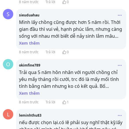
8 năm trước
Trả lời
0
S
sieuduahau
Mình lấy chồng cũng được hơn 5 năm rồi. Thời
gian đầu thì vui vẻ, hạnh phúc lắm, nhưng càng
sống với nhau mới biết dễ nảy sinh lắm mâu
...
Xem thêm
8 năm trước
Trả lời
0
O
okimfine789
Trải qua 5 năm hôn nhân với người chồng chỉ
yêu mấy tháng rồi cưới, trc đó là mấy mối tình
tính bằng năm nhưng ko có kết quả. Bố
...
Xem thêm
8 năm trước
Trả lời
1
L
leminhthu83
nếu được chọn lại.có lẽ phải suy nghĩ thật kỹ.lấy