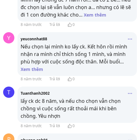
đc chọn lại sẽ vẫn luôn chọn a... nhưng có lẽ sẽ
đi 1 con đường khác cho
...
Xem thêm
8 năm trước
Trả lời
0
Y
yeuconnhat88
Nếu chọn lại mình ko lấy ck. Kết hôn rồi mình
nhận ra mình chỉ thích sống 1 mình, và mình
phù hợp với cuộc sống độc thân. Mỗi buổi
...
Xem thêm
8 năm trước
Trả lời
0
T
Tuanthanh2002
lấy ck dc 8 năm, và nếu cho chọn vẫn chọn
chồng vì cuộc sống rất thoải mái khi bên
chồng. Yêu nhợn
8 năm trước
Trả lời
0
P