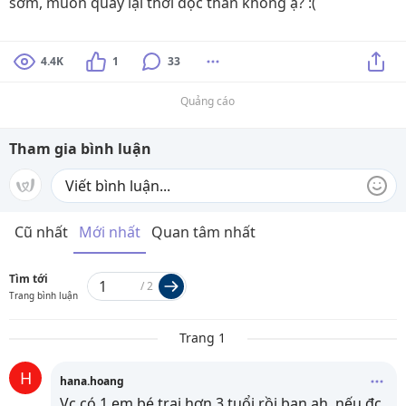
sớm, muốn quay lại thời độc thân không ạ? :(
4.4K
1
33
Quảng cáo
Tham gia bình luận
Cũ nhất
Mới nhất
Quan tâm nhất
Tìm tới
/
2
Trang bình luận
Trang 1
H
hana.hoang
Vc có 1 em bé trai hơn 3 tuổi rồi bạn ah, nếu đc