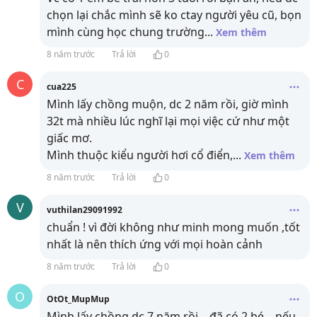
chọn lại chắc mình sẽ ko ctay người yêu cũ, bọn
mình cùng học chung trường
...
Xem thêm
8 năm trước
Trả lời
0
C
cua225
Mình lấy chồng muộn, dc 2 năm rồi, giờ mình
32t mà nhiều lúc nghĩ lại mọi việc cứ như một
giấc mơ.
Mình thuộc kiểu người hơi cổ điển,
...
Xem thêm
8 năm trước
Trả lời
0
V
vuthilan29091992
chuẩn ! vì đời không như minh mong muốn ,tốt
nhất là nên thích ứng với mọi hoàn cảnh
8 năm trước
Trả lời
0
O
OtOt_MupMup
Mình lấy chồng dc 7 năm rồi... đã có 2 bé... nếu