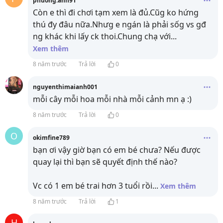
phuong.anh91
Còn e thì đi chơi tạm xem là đủ.Cũg ko hứng
thú đy đâu nữa.Nhưg e ngán là phải sốg vs gđ
ng khác khi lấy ck thoi.Chung chạ với
...
Xem thêm
8 năm trước
Trả lời
0
nguyenthimaianh001
mỗi cây mỗi hoa mỗi nhà mỗi cảnh mn ạ :)
8 năm trước
Trả lời
0
O
okimfine789
bạn ơi vậy giờ bạn có em bé chưa? Nếu được
quay lại thì bạn sẽ quyết định thế nào?
Vc có 1 em bé trai hơn 3 tuổi rồi
...
Xem thêm
8 năm trước
Trả lời
1
H