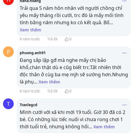
hana.hoang
Trải qua 5 năm hôn nhân với người chồng chỉ
yêu mấy tháng rồi cưới, trc đó là mấy mối tình
tính bằng năm nhưng ko có kết quả. Bố
...
Xem thêm
8 năm trước
Trả lời
0
P
phuong.anh91
Đang sắp lập gđ mà nghe mấy chị bảo
khổ,chán thật dù e cũg biết trc.Tất nhiên thời
độc thân ở cùg ba mẹ mjh sẽ sướng hơn.Nhưng
là phụ
...
Xem thêm
8 năm trước
Trả lời
0
T
Tranlegcd
Mình cưới với xã khi mới 19 tuổi. Giờ 30 đã có 2
bé. Có những lúc tiếc nuối vì chưa rong chơi 1
thời tuổi trẻ, nhưng không hối
...
Xem thêm