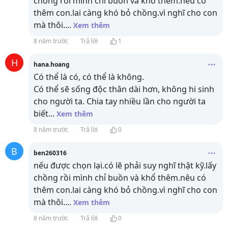
chồng rồi mình chỉ buồn và khổ thêm.nêu có
thêm con.lai càng khó bỏ chồng.vì nghĩ cho con
mà thôi.
...
Xem thêm
8 năm trước
Trả lời
1
H
hana.hoang
Có thể là có, có thể là không.
Có thể sẽ sống độc thân dài hơn, không hi sinh
cho người ta. Chia tay nhiều lần cho người ta
biết
...
Xem thêm
8 năm trước
Trả lời
0
B
ben260316
nếu được chọn lại.có lẽ phải suy nghĩ thật kỹ.lấy
chồng rồi mình chỉ buồn và khổ thêm.nêu có
thêm con.lai càng khó bỏ chồng.vì nghĩ cho con
mà thôi.
...
Xem thêm
8 năm trước
Trả lời
0