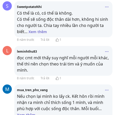
S
SweetpotatoNhi
Có thể là có, có thể là không.
Có thể sẽ sống độc thân dài hơn, không hi sinh
cho người ta. Chia tay nhiều lần cho người ta
biết
...
Xem thêm
8 năm trước
Trả lời
1
L
leminhthu83
đọc cmt mới thấy suy nghĩ mỗi người mỗi khác,
thế thì nên chọn theo trái tim và ý muốn của
mình.
8 năm trước
Trả lời
1
M
mua_tren_pho_vang
Nếu chọn lại mình ko lấy ck. Kết hôn rồi mình
nhận ra mình chỉ thích sống 1 mình, và mình
phù hợp với cuộc sống độc thân. Mỗi buổi
...
Xem thêm