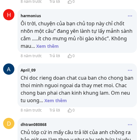
8 năm trước
Trả lời
0
H
harmonius
Ôi trời, chuyện của bạn chủ top này chỉ chốt
nhõn một câu” đang yên lành tự lấy mảnh sành
cắm .....ít cho mưng mủ rồi gào khóc”. Không
mau
...
Xem thêm
8 năm trước
Trả lời
0
A
April_09
Chi doc rieng doan chat cua ban cho chong ban
thoi minh nguoi ngoai da thay met moi. Chac
chong ban phai chan kinh khung lam. Om neu
tu uong
...
Xem thêm
8 năm trước
Trả lời
0
D
dhtran080868
Chủ tóp cứ in mấy câu trả lời của anh chồng ra
bảo giờ em làm theo y như này anh hứa lại yêu