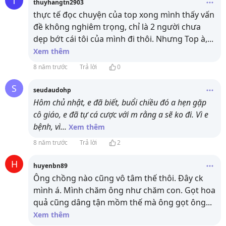
T
thuyhangtn2903
thực tế đọc chuyện của top xong mình thấy vấn
đề không nghiêm trọng, chỉ là 2 người chưa
dẹp bớt cái tôi của mình đi thôi. Nhưng Top à,
...
Xem thêm
8 năm trước
Trả lời
0
S
seudaudohp
Hôm chủ nhật, e đã biết, buổi chiều đó a hẹn gặp
cô giáo, e đã tự cá cược với m rằng a sẽ ko đi. Vì e
bệnh, vì
...
Xem thêm
8 năm trước
Trả lời
2
H
huyenbn89
Ông chồng nào cũng vô tâm thế thôi. Đây ck
mình á. Mình chăm ông như chăm con. Gọt hoa
quả cũng dâng tận mồm thế mà ông gọt ông
...
Xem thêm