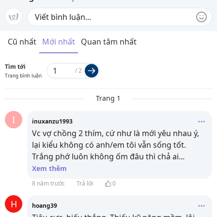
Cũ nhất
Mới nhất
Quan tâm nhất
Tìm tới
/
2
Trang bình luận
Trang 1
I
inuxanzu1993
Vc vợ chồng 2 thím, cứ như là mới yêu nhau ý,
lại kiểu không có anh/em tôi vẫn sống tốt.
Trắng phớ luôn không ốm đâu thì chả ai
...
Xem thêm
8 năm trước
Trả lời
0
H
hoang39