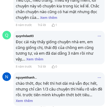
Tiêu cực, hiếu thắng. Thiếu kỹ năng mềm, lôi
chuyện này vô chuyện kia trong lúc kể lể. Chắc
chắn chuyện nào cũng có hai mặt nhưng đọc
chuyện của
...
Xem thêm
8 năm trước
Trả lời
1
Q
quynhdao93
Đọc cái này thấy giống chuyện nhà em, em
cũng giống chị, thái độ của chồng em cũng
tương tự, và em đã dai dẳng 3 năm rồi như
vậy,
...
Xem thêm
8 năm trước
Trả lời
0
N
nguyetthanh...
chào thớt, đọc hết thì hơi dài mà vẫn đọc hết,
nhưng chỉ cần 1/3 câu chuyện thì hiểu rõ vấn đề
rồi. trước tiên mình khuyên thớt bớt tiêu
...
Xem thêm