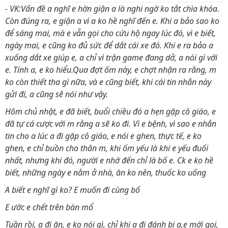
- VK:Vấn đề a nghĩ e hờn giận a là nghi ngờ ko tắt chìa khóa.
Còn đúng ra, e giận a vì a ko hề nghĩ đến e. Khi a bảo sao ko
để sáng mai, mà e vẫn gọi cho cứu hộ ngay lúc đó, vì e biết,
ngày mai, e cũng ko đủ sức để dắt cái xe đó. Khi e ra bảo a
xuống dắt xe giúp e, a chỉ vì trận game đang dở, a nói gì với
e. Tính a, e ko hiểu.Qua đợt ốm này, e chợt nhận ra rằng, m
ko còn thiết tha gì nữa, và e cũng biết, khi cái tin nhắn này
gửi đi, a cũng sẽ nói như vậy.
Hôm chủ nhật, e đã biết, buổi chiều đó a hẹn gặp cô giáo, e
đã tự cá cược với m rằng a sẽ ko đi. Vì e bệnh, vì sao e nhắn
tin cho a lúc a đi gặp cô giáo, e nói e ghen, thực tế, e ko
ghen, e chỉ buồn cho thân m, khi ốm yếu là khi e yếu đuối
nhất, nhưng khi đó, người e nhớ đến chỉ là bố e. Ck e ko hề
biết, những ngày e nằm ở nhà, ăn ko nên, thuốc ko uống
A biết e nghĩ gì ko? E muốn đi cùng bố
E ước e chết trên bàn mổ
Tuần rồi, a đi ăn, e ko nói gì, chỉ khi a đi đánh bi a,e mới gọi,