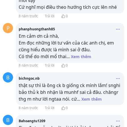
mới vậy
Cứ nghĩ mọi điều theo hướng tích cực lên nhé
8 năm trước
Trả lời
0
P
phanphuongthanh85
Em cảm ơn cả nhà,
Em đọc những lời tư vấn của các anh chị, em
cũng hiểu được là mình sai ở đâu.
Có thể do mới mổ thai
...
Xem thêm
8 năm trước
Trả lời
0
B
bichngoc.nb
thật sự thì là ông ck b giống ck mình lắm! snghi
bảo thủ k bh nhận là munhf sai cả đâu. chăngr
thg m như lời ngtaa nói. cứ
...
Xem thêm
8 năm trước
Trả lời
0
B
Bahoangtu1209