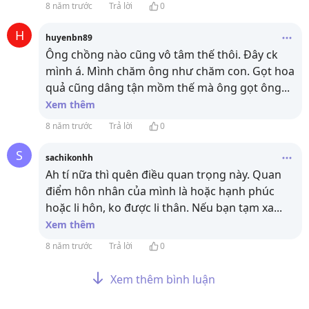
8 năm trước
Trả lời
0
H
huyenbn89
Ông chồng nào cũng vô tâm thế thôi. Đây ck
mình á. Mình chăm ông như chăm con. Gọt hoa
quả cũng dâng tận mồm thế mà ông gọt ông
...
Xem thêm
8 năm trước
Trả lời
0
S
sachikonhh
Ah tí nữa thì quên điều quan trọng này. Quan
điểm hôn nhân của mình là hoặc hạnh phúc
hoặc li hôn, ko được li thân. Nếu bạn tạm xa
...
Xem thêm
8 năm trước
Trả lời
0
Xem thêm bình luận