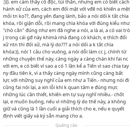
:))). em cảm thấy cô độc, tủi thân, nhưng em có biết cách
hành xử của em, cách em đối mặt với vđê nó khiến a mệt
mỏi tn ko??, đang yên đang lành, bảo a nói dối k tắt chìa
khóa, rồi giận dỗi, rồi mang chìa khóa với đúng kiểu như
"chó cắn" đúng như em đã nghe a nói, a là ai, a có vai trò
j trong cái gđ này khimà nhà đang có khách, e thích đối
xử ntn thì đối xử, mà lý do??? a nói dối a k tắt chìa
khóa:)), nói 1 câu cho vuông, a nói dỗi làm cc j, chính từ
những chuyện thế này, càng ngày a càng chán khi fai nc
với em, e có biết vì sao a có 1 lần kể a Tiến vì sao chia tay
ny đầu tiên k, vì a thấy càng ngày mình cũng càng bất
lực với những suy nghĩ của em như a Tiến.- nhưng nói đi
cũng fai nói lại, a xin lỗi khi k quan tâm e đúng mực
những lúc cần thiết, khiến em tự suy nghĩ nhiều.- chốt
lại, e muốn buông, nếu vì những lý do thế này, a không
giữ và cũng là 1 lần cuối a giải thích cho e, nếu e quyết
định viết giấy và ký sẵn mang cho a.
Quảng cáo