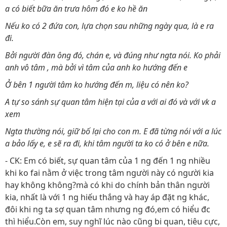
a có biết bữa ăn trưa hôm đó e ko hề ăn
Nếu ko có 2 đứa con, lựa chọn sau những ngày qua, là e ra
đi.
Bởi người đàn ông đó, chán e, và đúng như ngta nói. Ko phải
anh vô tâm , mà bởi vì tâm của anh ko hướng đến e
Ở bên 1 người tâm ko hướng đến m, liệu có nên ko?
A tự so sánh sự quan tâm hiện tại của a với ai đó và với vk a
xem
Ngta thường nói, giữ bố lại cho con m. E đã từng nói với a lúc
a bảo lấy e, e sẽ ra đi, khi tâm người ta ko có ở bên e nữa.
- CK: Em có biết, sự quan tâm của 1 ng đến 1 ng nhiều
khi ko fai nằm ở việc trong tâm người này có người kia
hay không không?mà có khi do chính bản thân người
kia, nhất là với 1 ng hiếu thắng và hay áp đặt ng khác,
đôi khi ng ta sợ quan tâm nhưng ng đó,em có hiểu đc
thì hiểu.Còn em, suy nghĩ lúc nào cũng bi quan, tiêu cực,