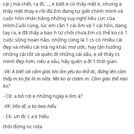
cái j mà chết, ra đi, ..., k biết e có thấy mệt k, nhưng a
thấy mệt thay e rồi đó.Em đang tự giết chính mình và
cuộc hôn nhân bằng những suy nghĩ tiêu cực của
mình.Cuối cùng, lúc em cần 1 cái ôm và 1 cái hôn, dang
tay ra, e đã thấy a bao h từ chối chưa.Em có thể ko có 1
cuộc sống hoàn hảo, những cũng là 1 cs có nhiều cái
đẹp và nhiều cái mà ng khác mơ ước, hay tận hưởng
những cái tốt và quên đi những cái xấu, e sẽ thấy cs
mình đẹp hơn, nếu a xấu, hãy quên a đi 1 thời gian.
-Vk: A biết cái cảm giác khi ốm yếu ko thở dc, đứng lên cảm
thấy m ko fai là m nữa. Mà ko ai chăm m. Cảm giác thế nào
ko?
- CK: a bỏ rơi e những ngày e ốm à?
-VK: Vốn dĩ, a ko bao hiểu
- Ck: uh đc r, a k hiểu
thôi đừng nc nữa