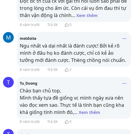
Đọc đc tn của ck với gái thì hỏi luôn sao phải để
trong lòng cho ấm ức. Còn cái vụ ốm đau thì tự
thân vận động là chính
...
Xem thêm
8 năm trước
Trả lời
0
M
motdoita
Ngu nhất và dại nhất là đánh cược! Bởi kẻ rõ
mình ở đâu họ ko đánh cược, chỉ có kẻ ảo
tưởng mới đánh cược. Thèng chồng nói chuẩn.
8 năm trước
Trả lời
2
T
Tu_Duong
Chào bạn chủ top,
Mình thấy tựa đề giống vc mình ngày xưa nên
vào đọc xem sao. Thực tế là tính bạn cũng kha
khá giống tính mình đó,
...
Xem thêm
8 năm trước
Trả lời
0