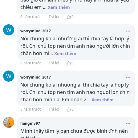
chiều em
...
Xem thêm
8 năm trước
Trả lời
0
W
worrymind_2017
Nói chung ko ai nhường ai thì chia tay là hợp lý
rồi. Chị chủ top nên tìm anh nào người lớn chín
chắn hơn mi
...
Xem thêm
8 năm trước
Trả lời
0
W
worrymind_2017
Noi chung ko ai nhuong ai thi chia tay la hop ly
roi. Chi chu top nen tim anh nao nguoi lon chin
chan hon minh a. Em doan 2
...
Xem thêm
8 năm trước
Trả lời
0
hangmv97
Mình thấy tâm lý bạn chưa được bình tĩnh nên