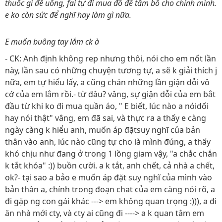
thuốc gì để uống, fai tự đi mua đồ để tẩm bổ cho chính mình.
e ko còn sức để nghĩ hay làm gì nữa.
E muốn buông tay lắm ck à
- CK: Anh định không rep nhưng thôi, nói cho em nốt lần
này, lần sau có những chuyện tương tự, a sẽ k giải thích j
nữa, em tự hiểu lấy, a cũng chán những lần giận dỗi vô
cớ của em lắm rồi.- từ đâu? vâng, sự giận dỗi của em bắt
đầu từ khi ko đi mua quần áo, " E biết, lúc nào a nóidối
hay nói thật" vâng, em đã sai, và thực ra a thấy e càng
ngày càng k hiểu anh, muốn áp đặtsuy nghĩ của bản
thân vào anh, lúc nào cũng tự cho là mình đúng, a thấy
khó chịu như đang ở trong 1 lồng giam vậy, "a chắc chắn
k tắt khóa" :)) buồn cười. a k tắt, anh chết, cả nhà a chết,
ok?- tại sao a bảo e muốn áp đặt suy nghĩ của mình vào
bản thân a, chính trong đoạn chat của em càng nói rõ, a
đi gặp ng con gái khác ---> em không quan trọng :))), a đi
ăn nhà mới cty, và cty ai cũng đi ----> a k quan tâm em