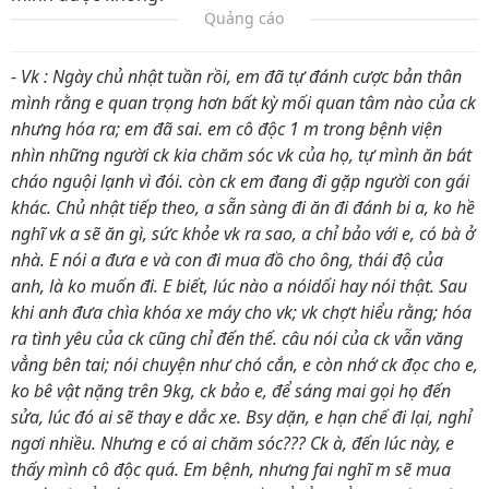
Quảng cáo
-
Vk : Ngày chủ nhật tuần rồi, em đã tự đánh cược bản thân
mình rằng e quan trọng hơn bất kỳ mối quan tâm nào của ck
nhưng hóa ra; em đã sai. em cô độc 1 m trong bệnh viện
nhìn những người ck kia chăm sóc vk của họ, tự mình ăn bát
cháo nguội lạnh vì đói. còn ck em đang đi gặp người con gái
khác. Chủ nhật tiếp theo, a sẵn sàng đi ăn đi đánh bi a, ko hề
nghĩ vk a sẽ ăn gì, sức khỏe vk ra sao, a chỉ bảo với e, có bà ở
nhà. E nói a đưa e và con đi mua đồ cho ông, thái độ của
anh, là ko muốn đi. E biết, lúc nào a nóidối hay nói thật. Sau
khi anh đưa chìa khóa xe máy cho vk; vk chợt hiểu rằng; hóa
ra tình yêu của ck cũng chỉ đến thế. câu nói của ck vẫn văng
vẳng bên tai; nói chuyện như chó cắn, e còn nhớ ck đọc cho e,
ko bê vật nặng trên 9kg, ck bảo e, để sáng mai gọi họ đến
sửa, lúc đó ai sẽ thay e dắc xe. Bsy dặn, e hạn chế đi lại, nghỉ
ngơi nhiều. Nhưng e có ai chăm sóc??? Ck à, đến lúc này, e
thấy mình cô độc quá. Em bệnh, nhưng fai nghĩ m sẽ mua