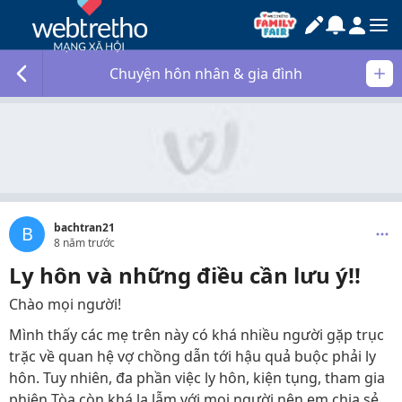
Chuyện hôn nhân & gia đình
bachtran21
B
8 năm trước
Ly hôn và những điều cần lưu ý!!
Chào mọi người!
Mình thấy các mẹ trên này có khá nhiều người gặp trục
trặc về quan hệ vợ chồng dẫn tới hậu quả buộc phải ly
hôn. Tuy nhiên, đa phần việc ly hôn, kiện tụng, tham gia
phiên Tòa còn khá lạ lẫm với mọi người nên em chia sẻ