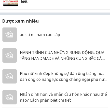
biết
Được xem nhiều
áo sơ mi nam cao cấp
HÀNH TRÌNH CỦA NHỮNG RUNG ĐỘNG: QUÀ
TẶNG HANDMADE VÀ NHỮNG CUNG BẬC CẢM
XÚC KHÔNG THỂ GỌI TÊN
Phụ nữ xinh đẹp không sợ đàn ông trăng hoa;
đàn ông có năng lực cũng chẳng ngại phụ nữ
thực tế
Nhẫn đính hôn và nhẫn cầu hôn khác nhau thế
nào? Cách phân biệt chi tiết