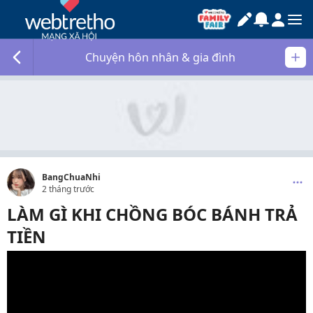
Chuyện hôn nhân & gia đình
BangChuaNhi
2 tháng trước
LÀM GÌ KHI CHỒNG BÓC BÁNH TRẢ
TIỀN