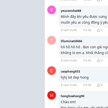
Y
yeuconnhat88
Mình đây khi yêu được cưng 
muốn yêu ai cũng đồng ý yêu 
8 năm trước
Trả lời
0
I
Illuminati6666
hô hô hô hô . Bọn con gái n
Không lo em ạ. Khối thằng c
8 năm trước
Trả lời
0
C
caophong933
hjhj lot dep hong
8 năm trước
Trả lời
0
H
honghoahong90
Chào em!
Đọc topic của em, chị phải v