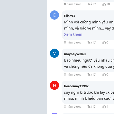
8 năm trước
Trả lời
10
E
Elise93
Mình với chồng mình yêu nh
mình, và bảo vệ mình... vậy 
Xem thêm
8 năm trước
Trả lời
0
M
maybayvedau
Bao nhiêu người yêu nhau chế
và chồng nếu đã không quá 
8 năm trước
Trả lời
0
H
hoacomay1999x
suy nghĩ kĩ trước khi láy ck
nhau. mình k hiểu bạn cưới vì
8 năm trước
Trả lời
1