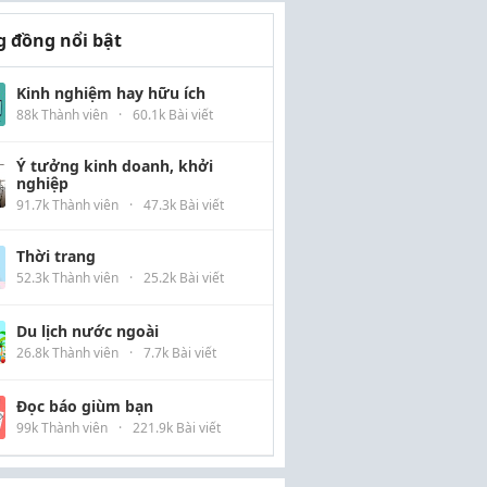
 đồng nổi bật
Kinh nghiệm hay hữu ích
88k Thành viên
·
60.1k Bài viết
Ý tưởng kinh doanh, khởi
nghiệp
91.7k Thành viên
·
47.3k Bài viết
Thời trang
52.3k Thành viên
·
25.2k Bài viết
Du lịch nước ngoài
26.8k Thành viên
·
7.7k Bài viết
Đọc báo giùm bạn
99k Thành viên
·
221.9k Bài viết