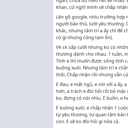
ngắn, chưa đủ hiểu hết về nhau. E
khan, cứ nghĩ mình sẽ chấp nhận
Lên gõ google, nhìu trường hợp nh
người bảo thủ, lười yêu thương. C
khác, nhưng tâm trí a ấy chỉ để c
có gì nhưng cũng tạm ổn).
Vk ck sắp cưới nhưng ko có những
thương dành cho nhau. 1 tuần, 
Tính e thì muốn được sống tình c
buông xuôi. Nhưng tâm trí e chẳn
thôi. Chấp nhận rồi nhưng vẫn cứ 
E đau, e mất ngủ, e nói với a ấy, 
hơn, a trách e đòi hỏi rồi bỏ mặc 
ko, đừng có nói nhìu. E buồn, e hỏi
E buông xuôi, e chấp nhận 1 cuộc
tự yêu thương, tự quan tâm bản t
con. E sẽ ko đòi hỏi gì nữa cả.