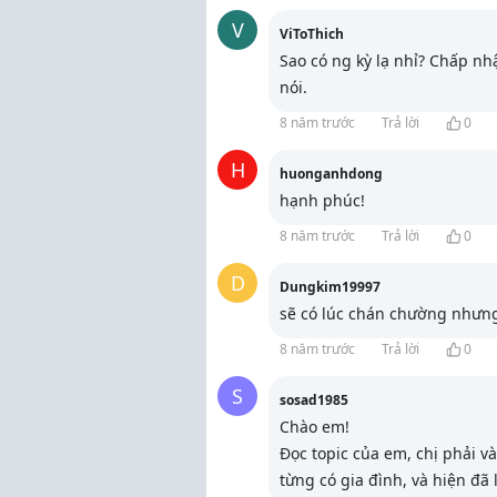
V
ViToThich
Sao có ng kỳ lạ nhỉ? Chấp nhậ
nói.
8 năm trước
Trả lời
0
H
huonganhdong
hạnh phúc!
8 năm trước
Trả lời
0
D
Dungkim19997
sẽ có lúc chán chường nhưng 
8 năm trước
Trả lời
0
S
sosad1985
Chào em!
Đọc topic của em, chị phải v
từng có gia đình, và hiện đã 