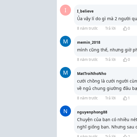
I
I_believe
Ủa vậy lí do gì mà 2 người q
8 năm trước
Trả lời
0
M
memin_2018
mình cũng thế, nhưng giờ ph
8 năm trước
Trả lời
0
M
MatTroiNhoNho
cưới chồng là cưới người cùn
về ngủ chung giường đâu bạ
8 năm trước
Trả lời
1
N
nguyenphong88
Chuyện của bạn có nhiều nét
nghĩ giống bạn. Nhưng sau c
8 năm trước
Trả lời
2