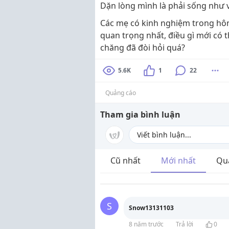
Dặn lòng mình là phải sống như 
Các mẹ có kinh nghiệm trong hôn 
quan trọng nhất, điều gì mới có 
chăng đã đòi hỏi quá?
5.6K
1
22
Quảng cáo
Tham gia bình luận
Cũ nhất
Mới nhất
Qu
S
Snow13131103
8 năm trước
Trả lời
0