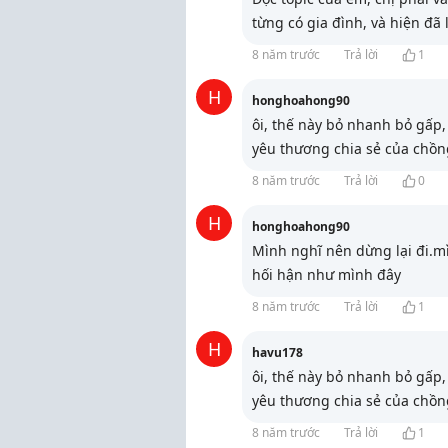
từng có gia đình, và hiện đã 
8 năm trước
Trả lời
1
H
honghoahong90
ôi, thế này bỏ nhanh bỏ gấp,
yêu thương chia sẻ của chồn
8 năm trước
Trả lời
0
H
honghoahong90
Mình nghĩ nên dừng lại đi.m
hối hận như mình đây
8 năm trước
Trả lời
1
H
havu178
ôi, thế này bỏ nhanh bỏ gấp,
yêu thương chia sẻ của chồn
8 năm trước
Trả lời
1