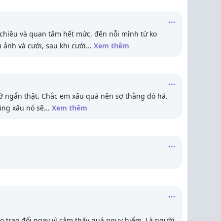
chiều và quan tâm hết mức, đến nỗi mình từ ko
ảnh và cưới, sau khi cưới
...
Xem thêm
gớ ngẩn thật. Chắc em xấu quá nên sợ thằng đó hả.
ũng xấu nó sẽ
...
Xem thêm
ào trao đổi ngay vì cảm thấy quá nguy hiểm. Là người