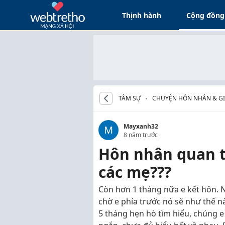
Thịnh hành
Cộng đồng
TÂM SỰ
CHUYỆN HÔN NHÂN & GI
Mayxanh32
M
8 năm trước
Hôn nhân quan t
các mẹ???
Còn hơn 1 tháng nữa e kết hôn. 
chờ e phía trước nó sẽ như thế 
5 tháng hẹn hò tìm hiểu, chúng e