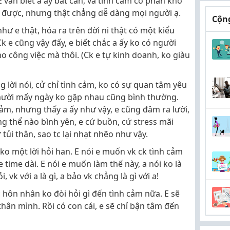
 vẫn biết a ấy bất cần, và tình cảm có phần khô
 được, nhưng thật chẳng dễ dàng mọi người ạ.
Cộng
ư e thật, hóa ra trên đời ni thật có một kiểu
k e cũng vậy đấy, e biết chắc a ấy ko có người
ho công việc mà thôi. (Ck e tự kinh doanh, ko giàu
 lời nói, cử chỉ tình cảm, ko có sự quan tâm yêu
mười mấy ngày ko gặp nhau cũng bình thường.
ảm, nhưng thấy a ấy như vậy, e cũng đâm ra lười,
g thể nào bình yên, e cứ buồn, cứ stress mãi
tủi thân, sao tc lại nhạt nhẽo như vậy.
a ko một lời hỏi han. E nói e muốn vk ck tình cảm
e time dài. E nói e muốn làm thế này, a nói ko là
, vk với a là gì, a bảo vk chẳng là gì với a!
 hôn nhân ko đòi hỏi gì đến tình cảm nữa. E sẽ
hân mình. Rồi có con cái, e sẽ chỉ bận tâm đến