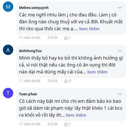
M
Mebeo.sonquynh
Các mẹ nghĩ nhìu làm j cho đau đầu. Làm j có
đàn ông nào chug thuỷ với vợ cả đời. Khuất mắt
thì cko qua thôi các mẹ ạ.
...
Xem thêm
11 năm trước
Trả lời
1
A
AnhHungTuu
Mình thấy bỏ hay ko bỏ thì không ảnh hưởng gì
cả, vì nói thật nếu các ông có ăn vụng thì đời
nào dại mà dùng mấy cái của
...
Xem thêm
11 năm trước
Trả lời
0
T
Tuan.phan
Có cách này bật mí cho chị em đảm bảo ko bao
giờ xã dám tái phạm này: lấy thật khéo 1 cái bcs
ra khỏi vỏ rồi lấy ớt
...
Xem thêm
11 năm trước
Trả lời
1