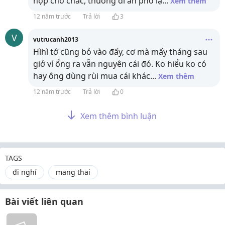
hộp cho chắc, thuờng đi ăn phở lạ
...
Xem thêm
12 năm trước
Trả lời
3
V
vutrucanh2013
Hìhì tớ cũng bỏ vào đấy, cơ mà mấy tháng sau
giở ví ổng ra vẫn nguyên cái đó. Ko hiểu ko có
hay ông dùng rùi mua cái khác
...
Xem thêm
12 năm trước
Trả lời
0
Xem thêm bình luận
TAGS
đi nghỉ
mang thai
Bài viết liên quan