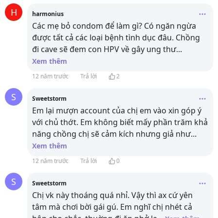
H
harmonius
Các mẹ bỏ condom để làm gì? Có ngăn ngừa
được tất cả các loại bệnh tình dục đâu. Chồng
đi cave sẽ đem con HPV về gây ung thư
...
Xem thêm
12 năm trước
Trả lời
2
S
Sweetstorm
Em lại mượn account của chị em vào xin góp ý
với chủ thớt. Em không biết mấy phần trăm khả
năng chồng chị sẽ cảm kích nhưng giả như
...
Xem thêm
12 năm trước
Trả lời
0
S
Sweetstorm
Chị vk này thoáng quá nhỉ. Vậy thì ax cứ yên
tâm mà chơi bời gái gú. Em nghĩ chị nhét cả