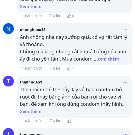
Xem thêm
11 năm trước
Trả lời
0
N
nhunghuou38
Anh chồng nhà này sướng quá, có vợ rất tâm lý
và thoáng.
Chồng mà lăng nhăng cắt 2 quả trứng của anh
ấy đi cho yên tâm. Mua condom
...
Xem thêm
11 năm trước
Trả lời
1
T
thanhngan1
Theo mình thì thế này, lấy vỏ bao condom bỏ
ruột đi, thay bằng ảnh của bạn rội cho vào ví
bạn, để xem khi ông dùng condom thấy hình
...
Xem thêm
11 năm trước
Trả lời
1
T
tranlandung