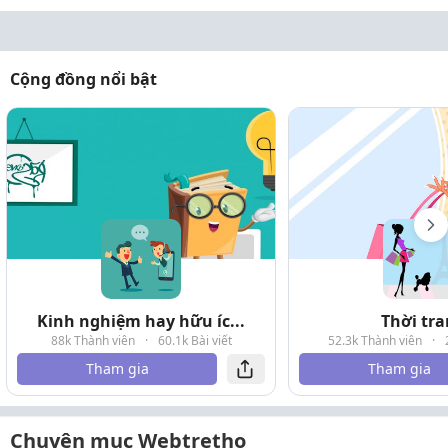
Cộng đồng nổi bật
Kinh nghiệm hay hữu íc...
Thời tr
88k Thành viên
·
60.1k Bài viết
52.3k Thành viên
·
Tham gia
Tham gia
Chuyên mục Webtretho