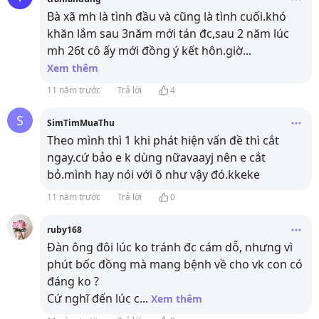
Bà xã mh là tình đầu và cũng là tình cuối.khó
khăn lắm sau 3năm mới tán đc,sau 2 năm lúc
mh 26t cô ấy mới đồng ý kết hôn.giờ
...
Xem thêm
11 năm trước
Trả lời
4
S
SimTimMuaThu
Theo mình thì 1 khi phát hiện vấn đề thì cắt
ngay.cứ bảo e k dùng nữavaayj nên e cắt
bỏ.mình hay nói với õ như vậy đó.kkeke
11 năm trước
Trả lời
0
ruby168
Đàn ông đôi lúc ko tránh đc cám dỗ, nhưng vì
phút bốc đồng mà mang bệnh về cho vk con có
đáng ko ?
Cứ nghĩ đến lúc c
...
Xem thêm