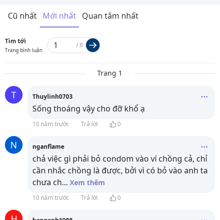
Cũ nhất
Mới nhất
Quan tâm nhất
Tìm tới
/
8
Trang bình luận
Trang 1
T
Thuylinh0703
Sống thoáng vậy cho đỡ khổ ạ
10 năm trước
Trả lời
0
N
nganflame
chả việc gì phải bỏ condom vào ví chồng cả, chỉ
cần nhắc chồng là được, bởi vì có bỏ vào anh ta
chưa ch
...
Xem thêm
10 năm trước
Trả lời
0
H