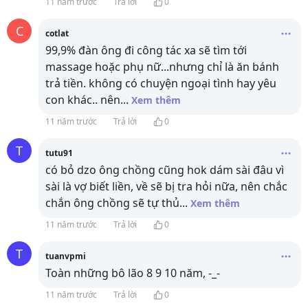
11 năm trước
Trả lời
0
C
cotlat
99,9% đàn ông đi công tác xa sẽ tìm tới
massage hoặc phụ nữ...nhưng chỉ là ăn bánh
trả tiền. không có chuyện ngoại tình hay yêu
con khác.. nên
...
Xem thêm
11 năm trước
Trả lời
0
T
tutu91
có bỏ dzo ông chồng cũng hok dám sài đâu vì
sài là vợ biết liền, về sẽ bị tra hỏi nữa, nên chắc
chắn ông chồng sẽ tự thủ
...
Xem thêm
11 năm trước
Trả lời
0
T
tuanvpmi
Toàn những bô lão 8 9 10 năm, -_-
11 năm trước
Trả lời
0