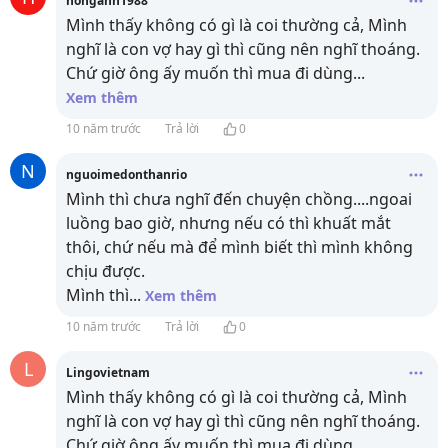
honganh1988
Mình thấy không có gì là coi thường cả, Mình
nghĩ là con vợ hay gì thì cũng nên nghĩ thoáng.
Chứ giờ ông ấy muốn thì mua đi dùng
...
Xem thêm
10 năm trước
Trả lời
0
N
nguoimedonthanrio
Mình thì chưa nghĩ đến chuyện chồng....ngoai
luồng bao giờ, nhưng nếu có thì khuất mắt
thôi, chứ nếu mà để mình biết thì mình không
chịu được.
Mình thì
...
Xem thêm
10 năm trước
Trả lời
0
L
Lingovietnam
Mình thấy không có gì là coi thường cả, Mình
nghĩ là con vợ hay gì thì cũng nên nghĩ thoáng.
Chứ giờ ông ấy muốn thì mua đi dùng
...