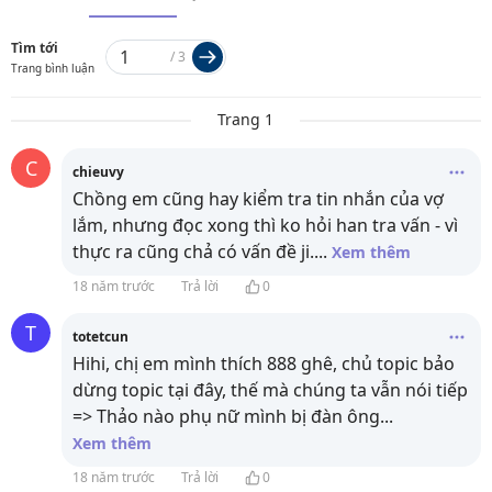
Tìm tới
/
3
Trang bình luận
Trang 1
C
chieuvy
Chồng em cũng hay kiểm tra tin nhắn của vợ
lắm, nhưng đọc xong thì ko hỏi han tra vấn - vì
thực ra cũng chả có vấn đề ji.
...
Xem thêm
18 năm trước
Trả lời
0
T
totetcun
Hihi, chị em mình thích 888 ghê, chủ topic bảo
dừng topic tại đây, thế mà chúng ta vẫn nói tiếp
=> Thảo nào phụ nữ mình bị đàn ông
...
Xem thêm
18 năm trước
Trả lời
0