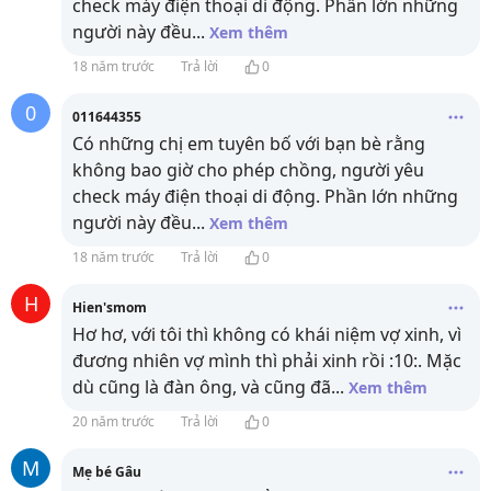
check máy điện thoại di động. Phần lớn những
người này đều
...
Xem thêm
18 năm trước
Trả lời
0
0
011644355
Có những chị em tuyên bố với bạn bè rằng
không bao giờ cho phép chồng, người yêu
check máy điện thoại di động. Phần lớn những
người này đều
...
Xem thêm
18 năm trước
Trả lời
0
H
Hien'smom
Hơ hơ, với tôi thì không có khái niệm vợ xinh, vì
đương nhiên vợ mình thì phải xinh rồi :10:. Mặc
dù cũng là đàn ông, và cũng đã
...
Xem thêm
20 năm trước
Trả lời
0
M
Mẹ bé Gâu