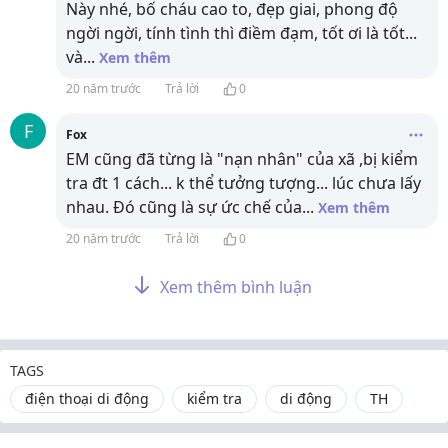
Này nhé, bố cháu cao to, đẹp giai, phong độ
ngời ngời, tính tình thì điềm đạm, tốt ơi là tốt...
và
...
Xem thêm
20 năm trước
Trả lời
0
F
Fox
EM cũng đã từng là "nạn nhân" của xã ,bị kiểm
tra đt 1 cách... k thể tưởng tượng... lúc chưa lấy
nhau. Đó cũng là sự ức chế của
...
Xem thêm
20 năm trước
Trả lời
0
Xem thêm bình luận
TAGS
điện thoại di động
kiểm tra
di động
TH