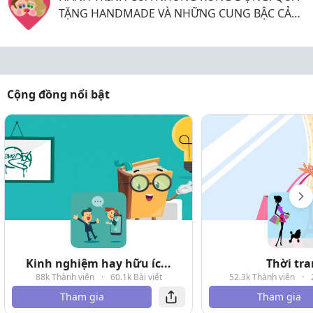
TẶNG HANDMADE VÀ NHỮNG CUNG BẬC CẢM
XÚC KHÔNG THỂ GỌI TÊN
Cộng đồng nổi bật
Kinh nghiệm hay hữu íc...
Thời tr
88k Thành viên
·
60.1k Bài viết
52.3k Thành viên
·
Tham gia
Tham gia