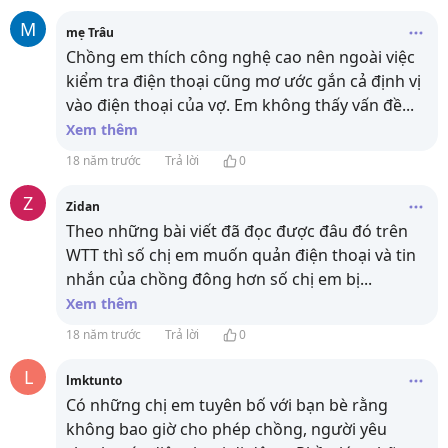
M
mẹ Trâu
Chồng em thích công nghệ cao nên ngoài việc
kiểm tra điện thoại cũng mơ ước gắn cả định vị
vào điện thoại của vợ. Em không thấy vấn đề
...
Xem thêm
18 năm trước
Trả lời
0
Z
Zidan
Theo những bài viết đã đọc được đâu đó trên
WTT thì số chị em muốn quản điện thoại và tin
nhắn của chồng đông hơn số chị em bị
...
Xem thêm
18 năm trước
Trả lời
0
L
lmktunto
Có những chị em tuyên bố với bạn bè rằng
không bao giờ cho phép chồng, người yêu