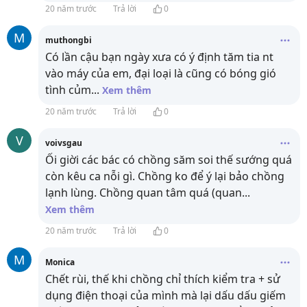
20 năm trước
Trả lời
0
M
muthongbi
Có lần cậu bạn ngày xưa có ý định tăm tia nt
vào máy của em, đại loại là cũng có bóng gió
tình củm
...
Xem thêm
20 năm trước
Trả lời
0
V
voivsgau
Ối giời các bác có chồng săm soi thế sướng quá
còn kêu ca nỗi gì. Chồng ko để ý lại bảo chồng
lạnh lùng. Chồng quan tâm quá (quan
...
Xem thêm
20 năm trước
Trả lời
0
M
Monica
Chết rùi, thế khi chồng chỉ thích kiểm tra + sử
dụng điện thoại của mình mà lại dấu dấu giếm