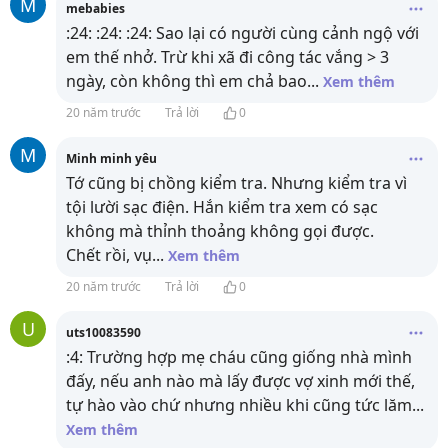
M
mebabies
:24: :24: :24: Sao lại có người cùng cảnh ngộ với
em thế nhở. Trừ khi xã đi công tác vắng > 3
ngày, còn không thì em chả bao
...
Xem thêm
20 năm trước
Trả lời
0
M
Minh minh yêu
Tớ cũng bị chồng kiểm tra. Nhưng kiểm tra vì
tội lười sạc điện. Hắn kiểm tra xem có sạc
không mà thỉnh thoảng không gọi được.
Chết rồi, vụ
...
Xem thêm
20 năm trước
Trả lời
0
U
uts10083590
:4: Trường hợp mẹ cháu cũng giống nhà mình
đấy, nếu anh nào mà lấy được vợ xinh mới thế,
tự hào vào chứ nhưng nhiều khi cũng tức lăm
...
Xem thêm