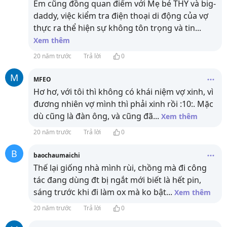
Em cũng đồng quan điểm với Mẹ bé THY và big-
daddy, việc kiểm tra điện thoại di động của vợ
thực ra thể hiện sự không tôn trọng và tin
...
Xem thêm
20 năm trước
Trả lời
0
M
MFEO
Hơ hơ, với tôi thì không có khái niệm vợ xinh, vì
đương nhiên vợ mình thì phải xinh rồi :10:. Mặc
dù cũng là đàn ông, và cũng đã
...
Xem thêm
20 năm trước
Trả lời
0
B
baochaumaichi
Thế lại giống nhà mình rùi, chồng mà đi công
tác đang dùng đt bị ngắt mới biết là hết pin,
sáng trước khi đi làm ox mà ko bật
...
Xem thêm
20 năm trước
Trả lời
0