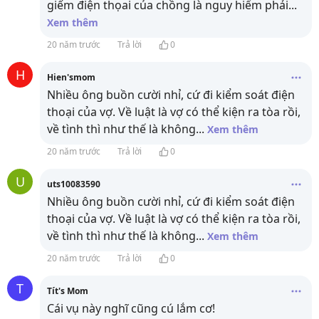
giếm điện thọai của chồng là nguy hiểm phải
...
Xem thêm
20 năm trước
Trả lời
0
H
Hien'smom
Nhiều ông buồn cười nhỉ, cứ đi kiểm soát điện
thoại của vợ. Về luật là vợ có thể kiện ra tòa rồi,
về tình thì như thế là không
...
Xem thêm
20 năm trước
Trả lời
0
U
uts10083590
Nhiều ông buồn cười nhỉ, cứ đi kiểm soát điện
thoại của vợ. Về luật là vợ có thể kiện ra tòa rồi,
về tình thì như thế là không
...
Xem thêm
20 năm trước
Trả lời
0
T
Tít's Mom
Cái vụ này nghĩ cũng cú lắm cơ!