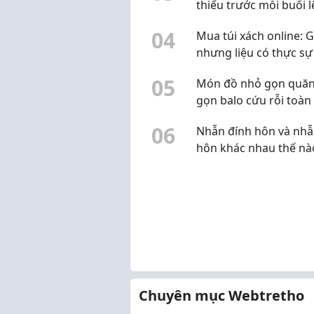
thiếu trước mỗi buổi l
sóng Stream hay qua
0
4
Mua túi xách online: G
Video review!
nhưng liệu có thực sự 
kiệm?
0
5
Món đồ nhỏ gọn quă
gọn balo cứu rỗi toàn
đồ công nghệ cho ai h
0
6
Nhẫn đính hôn và nhẫ
chuyển!
hôn khác nhau thế nà
Cách phân biệt chi tiết
Chuyên mục Webtretho