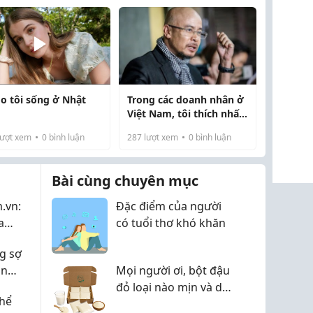
do tôi sống ở Nhật
Trong các doanh nhân ở
Việt Nam, tôi thích nhất
Qua Vũ Trung Nguyên.
ượt xem
0
bình luận
287
lượt xem
0
bình luận
Bài cùng chuyên mục
.vn:
Đặc điểm của người
a
có tuổi thơ khó khăn
i Đà
g sợ
àn
Mọi người ơi, bột đậu
đỏ loại nào mịn và dễ
thể
ực tế
dùng vậy? Mình đang