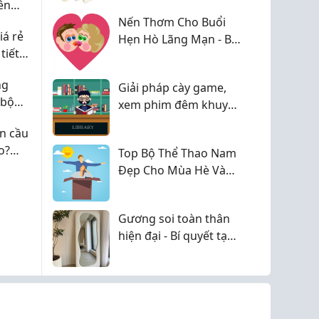
ên
muốn đổi sang
y
Nến Thơm Cho Buổi
nguyên liệu thiên
iá rẻ
Hẹn Hò Lãng Mạn - Bí
nhiên
tiết
Quyết Tạo Không Gian
Đầy Cảm Xúc
ng
Giải pháp cày game,
 bộ
xem phim đêm khuya
ay di
không sợ làm phiền
n cầu
người thân ngủ chung
o?
Top Bộ Thể Thao Nam
phòng!
Đẹp Cho Mùa Hè Và
Genz
Gương soi toàn thân
hiện đại - Bí quyết tạo
nên góc sống sang
trọng ngay trong ngôi
nhà của bạn