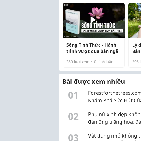
còn lại giận hay dỗi sẽ có
người nhắn ...
Sống Tỉnh Thức - Hành
Lý 
trình vượt qua bản ngã
Bản
389
lượt xem
0
bình luận
298
l
Bài được xem nhiều
0
1
Forestforthetrees.com
Khám Phá Sức Hút Củ
Dịch Vụ Chụp Ảnh Cướ
0
2
Phụ nữ xinh đẹp khôn
Nẵng
đàn ông trăng hoa; đ
ông có năng lực cũng
0
3
Vật dụng nhỏ không 
chẳng ngại phụ nữ th