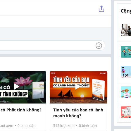
Cộng
 có Phật tính không?
Tình yêu của bạn có lành
mạnh không?
ượt xem
0
bình luận
515
lượt xem
0
bình luận