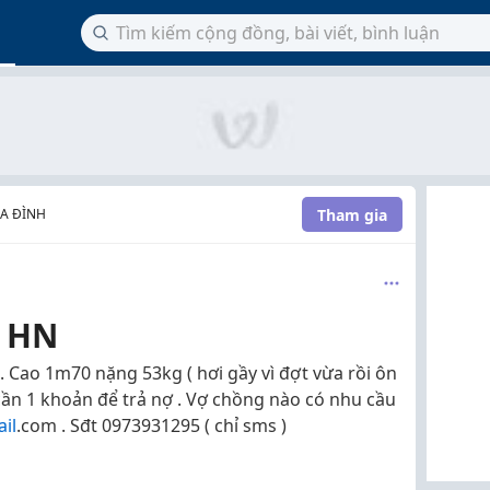
Tham gia
A ĐÌNH
ở HN
 Cao 1m70 nặng 53kg ( hơi gầy vì đợt vừa rồi ôn
 cần 1 khoản để trả nợ . Vợ chồng nào có nhu cầu
il
.com . Sđt 0973931295 ( chỉ sms )