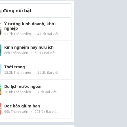
 đồng nổi bật
Ý tưởng kinh doanh, khởi
nghiệp
91.7k Thành viên
·
47.3k Bài viết
Kinh nghiệm hay hữu ích
88k Thành viên
·
60.1k Bài viết
Thời trang
52.3k Thành viên
·
25.2k Bài viết
Du lịch nước ngoài
26.8k Thành viên
·
7.7k Bài viết
Đọc báo giùm bạn
99k Thành viên
·
221.9k Bài viết