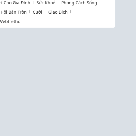
Trí Cho Gia Đình
Sức Khoẻ
Phong Cách Sống
Hội Bàn Tròn
Cưới
Giao Dịch
Webtretho