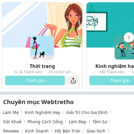
Thời trang
Kinh nghiệm hay
52.3k Thành viên
·
25.2k Bài viết
88k Thành viên
·
6
Tham gia
Tham gia
Chuyên mục Webtretho
Làm Mẹ
Kinh Nghiệm Hay
Giải Trí Cho Gia Đình
Sức Khoẻ
Phong Cách Sống
Làm Đẹp
Tâm Sự
Reviews
Kinh Doanh
Hội Bàn Tròn
Giao Dịch