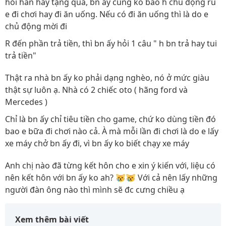
hỏi han hay tặng quà, bn ấy cũng ko bao h chủ động rủ
e đi chơi hay đi ăn uống. Nếu có đi ăn uống thì là do e
chủ động mời đi
R đến phần trả tiền, thì bn ấy hỏi 1 câu " h bn trả hay tui
trả tiền"
Thật ra nhà bn ấy ko phải dạng nghèo, nó ở mức giàu
thật sự luôn ạ. Nhà có 2 chiếc oto ( hãng ford và
Mercedes )
Chỉ là bn ấy chỉ tiêu tiền cho game, chứ ko dùng tiền đó
bao e bữa đi chơi nào cả. À mà mỗi lần đi chơi là do e lấy
xe máy chở bn ấy đi, vì bn ấy ko biết chạy xe máy
Anh chị nào đã từng kết hôn cho e xin ý kiến với, liệu có
nên kết hôn với bn ấy ko ah? 😿😿 Với cả nên lấy những
người đàn ông nào thì mình sẽ đc cưng chiều ạ
Xem thêm bài viết