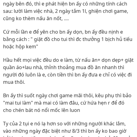
ngày bên đó, thì e phát hiện bn ấy có những tính cách
sau: lười làm việc nhà, 2 ngày tắm 1l, ghiện chơi game,
cũng ko thèm nấu ăn nốt, ....
Cứ mỗi lần e để yên cho bn ấy dọn, bn ấy đều nịnh e
bằng cách : " giặt đồ cho tui thì đc thưởng 1 bịch hủ tiếu
hoặc hộp kem"
Hầu hết mọi việc đều do e làm, từ nấu ăn+ dọn dẹp+ giặt
quần áo+lau nhà, thỉnh thoảng mua đồ ăn nhanh thì
người đó luôn là e, còn tiền thì bn ấy đưa e chỉ có việc đi
mua thôi.
Bn ấy thì suốt ngày chơi game mãi thôi, kêu phụ thì bảo
"mai tui làm" mà mai có làm đâu, cứ hứa hẹn r để đó
cho chén bát nó nổi mốc lên luon
Ty của 2 tụi e nó lạ hơn so với những người khác lắm,
vào những ngày đặc biệt như 8/3 thì bn ấy ko bao giờ