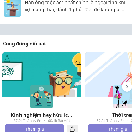
Đàn ông "độc ác" nhất chính là ngoại tình khi
vợ mang thai, dành 1 phút đọc để không bị
chồng "lừa dối"
Cộng đồng nổi bật
Kinh nghiệm hay hữu íc...
Thời tr
87.9k Thành viên
·
60.1k Bài viết
52.3k Thành viên
·
Tham gia
Tham gia