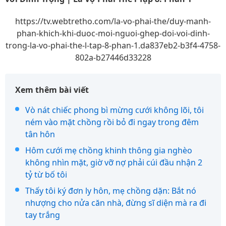
https://tv.webtretho.com/la-vo-phai-the/duy-manh-
phan-khich-khi-duoc-moi-nguoi-ghep-doi-voi-dinh-
trong-la-vo-phai-the-l-tap-8-phan-1.da837eb2-b3f4-4758-
802a-b27446d33228
Xem thêm bài viết
Vò nát chiếc phong bì mừng cưới không lõi, tôi
ném vào mặt chồng rồi bỏ đi ngay trong đêm
tân hôn
Hôm cưới mẹ chồng khinh thông gia nghèo
không nhìn mặt, giờ vỡ nợ phải cúi đầu nhận 2
tỷ từ bố tôi
Thấy tôi ký đơn ly hôn, mẹ chồng dặn: Bắt nó
nhượng cho nửa căn nhà, đừng sĩ diện mà ra đi
tay trắng