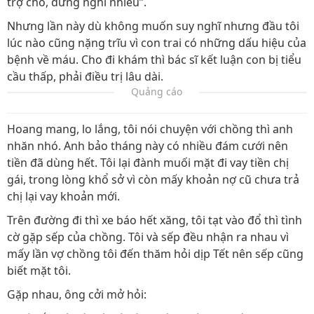
trợ cho, đừng nghĩ nhiều”.
Nhưng lần này dù không muốn suy nghĩ nhưng đầu tôi
lúc nào cũng nặng trĩu vì con trai có những dấu hiệu của
bệnh về máu. Cho đi khám thì bác sĩ kết luận con bị tiểu
cầu thấp, phải điều trị lâu dài.
Quảng cáo
Hoang mang, lo lắng, tôi nói chuyện với chồng thì anh
nhăn nhó. Anh bảo tháng này có nhiều đám cưới nên
tiền đã dùng hết. Tôi lại đành muối mặt đi vay tiền chị
gái, trong lòng khổ sở vì còn mấy khoản nợ cũ chưa trả
chị lại vay khoản mới.
Trên đường đi thì xe báo hết xăng, tôi tạt vào đổ thì tình
cờ gặp sếp của chồng. Tôi và sếp đều nhận ra nhau vì
mấy lần vợ chồng tôi đến thăm hỏi dịp Tết nên sếp cũng
biết mặt tôi.
Gặp nhau, ông cởi mở hỏi: