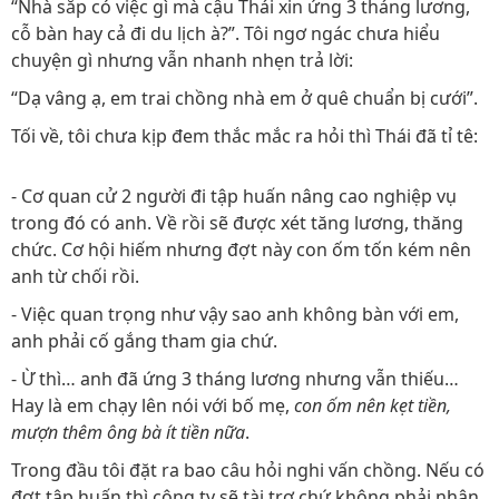
“Nhà sắp có việc gì mà cậu Thái xin ứng 3 tháng lương,
cỗ bàn hay cả đi du lịch à?”. Tôi ngơ ngác chưa hiểu
chuyện gì nhưng vẫn nhanh nhẹn trả lời:
“Dạ vâng ạ, em trai chồng nhà em ở quê chuẩn bị cưới”.
Tối về, tôi chưa kịp đem thắc mắc ra hỏi thì Thái đã tỉ tê:
- Cơ quan cử 2 người đi tập huấn nâng cao nghiệp vụ
trong đó có anh. Về rồi sẽ được xét tăng lương, thăng
chức. Cơ hội hiếm nhưng đợt này con ốm tốn kém nên
anh từ chối rồi.
- Việc quan trọng như vậy sao anh không bàn với em,
anh phải cố gắng tham gia chứ.
- Ừ thì… anh đã ứng 3 tháng lương nhưng vẫn thiếu…
Hay là em chạy lên nói với bố mẹ,
con ốm nên kẹt tiền,
mượn thêm ông bà ít tiền nữa
.
Trong đầu tôi đặt ra bao câu hỏi nghi vấn chồng. Nếu có
đợt tập huấn thì công ty sẽ tài trợ chứ không phải nhân