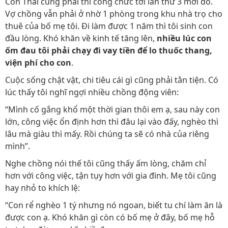
Còn Thái cũng phải thi công chức tới lần thứ 3 mới đỗ.
Vợ chồng vẫn phải ở nhờ 1 phòng trong khu nhà trọ cho
thuê của bố mẹ tôi. Đi làm được 1 năm thì tôi sinh con
đầu lòng. Khó khăn về kinh tế tăng lên,
nhiều lúc con
ốm đau tôi phải chạy đi vay tiền để lo thuốc thang,
viện phí cho con
.
Cuộc sống chật vật, chi tiêu cái gì cũng phải tằn tiện. Có
lúc thấy tôi nghĩ ngợi nhiều chồng động viên:
“Mình cố gắng khổ một thời gian thôi em ạ, sau này con
lớn, công việc ổn định hơn thì đâu lại vào đấy, nghèo thì
lâu mà giàu thì mấy. Rồi chúng ta sẽ có nhà của riêng
mình”.
Nghe chồng nói thế tôi cũng thấy ấm lòng, chăm chỉ
hơn với công việc, tận tụy hơn với gia đình. Mẹ tôi cũng
hay nhỏ to khích lệ:
“Con rể nghèo 1 tý nhưng nó ngoan, biết tu chí làm ăn là
được con ạ. Khó khăn gì còn có bố mẹ ở đây, bố mẹ hỗ