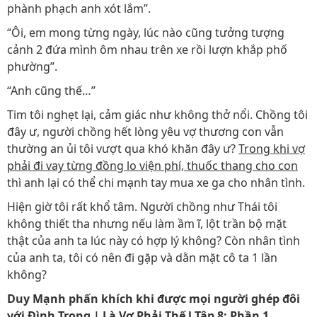
phành phạch anh xót lắm”.
“Ôi, em mong từng ngày, lúc nào cũng tưởng tượng
cảnh 2 đứa mình ôm nhau trên xe rồi lượn khắp phố
phường”.
“Anh cũng thế…”
Tim tôi nghẹt lại, cảm giác như không thở nổi. Chồng tôi
đây ư, người chồng hết lòng yêu vợ thương con vẫn
thường an ủi tôi vượt qua khó khăn đây ư?
Trong khi vợ
phải đi vay từng đồng lo viện phí, thuốc thang cho con
thì anh lại có thể chi mạnh tay mua xe ga cho nhân tình.
Hiện giờ tôi rất khổ tâm. Người chồng như Thái tôi
không thiết tha nhưng nếu làm ầm ĩ, lột trần bộ mặt
thật của anh ta lúc này có hợp lý không? Còn nhân tình
của anh ta, tôi có nên đi gặp và dằn mặt cô ta 1 lần
không?
Duy Mạnh phấn khích khi được mọi người ghép đôi
với Đình Trọng | Là Vợ Phải Thế l Tập 8: Phần 1