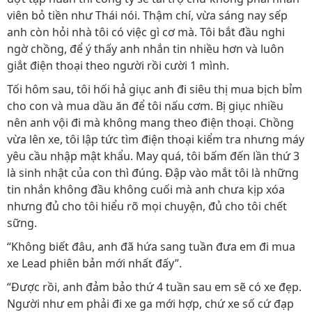
viên bỏ tiền như Thái nói. Thậm chí, vừa sáng nay sếp
anh còn hỏi nhà tôi có việc gì cơ mà. Tôi bắt đầu nghi
ngờ chồng, để ý thấy anh nhắn tin nhiều hơn và luôn
giắt điện thoại theo người rồi cười 1 mình.
Tối hôm sau, tôi hối hả giục anh đi siêu thị mua bịch bỉm
cho con và mua dầu ăn để tôi nấu cơm. Bị giục nhiều
nên anh vội đi mà không mang theo điện thoại. Chồng
vừa lên xe, tôi lập tức tìm điện thoại kiểm tra nhưng máy
yêu cầu nhập mật khẩu. May quá, tôi bấm đến lần thứ 3
là sinh nhật của con thì đúng. Đập vào mắt tôi là những
tin nhắn không đầu không cuối mà anh chưa kịp xóa
nhưng đủ cho tôi hiểu rõ mọi chuyện, đủ cho tôi chết
sững.
“Không biết đâu, anh đã hứa sang tuần đưa em đi mua
xe Lead phiên bản mới nhất đấy”.
“Được rồi, anh đảm bảo thứ 4 tuần sau em sẽ có xe đẹp.
Người như em phải đi xe ga mới hợp, chứ xe số cứ đạp