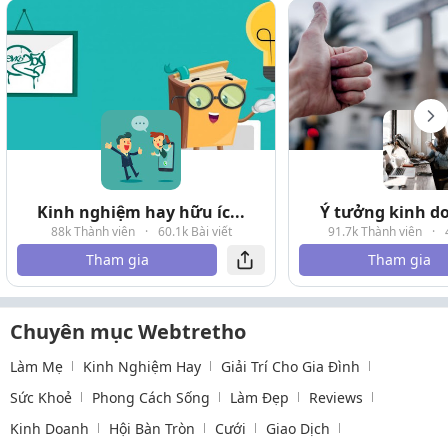
Kinh nghiệm hay hữu íc...
Ý tưởng kinh do
88k Thành viên
·
60.1k Bài viết
91.7k Thành viên
·
Tham gia
Tham gia
Chuyên mục Webtretho
Làm Mẹ
Kinh Nghiệm Hay
Giải Trí Cho Gia Đình
Sức Khoẻ
Phong Cách Sống
Làm Đẹp
Reviews
Kinh Doanh
Hội Bàn Tròn
Cưới
Giao Dịch