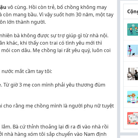
hậu
vô cùng. Hồi còn trẻ, bố chồng không may
Cộng
bà còn mang bầu. Vì vậy suốt hơn 30 năm, một tay
hôn lớn thành người.
 nhiên bà không được sự trợ giúp gì từ nhà nội.
 khác, khi thấy con trai có tình yêu mới thì
i mói con dâu. Mẹ chồng lại rất yêu quý, luôn coi
 nước mắt cầm tay tôi:
ẹ. Từ giờ 3 mẹ con mình phải yêu thương đùm
hi cho rằng mẹ chồng mình là người phụ nữ tuyệt
ắm. Bà cứ thỉnh thoảng lại đi ra đi vào nhà rồi
bởi nhà hàng xóm tôi sắp chuyển vào Nam định