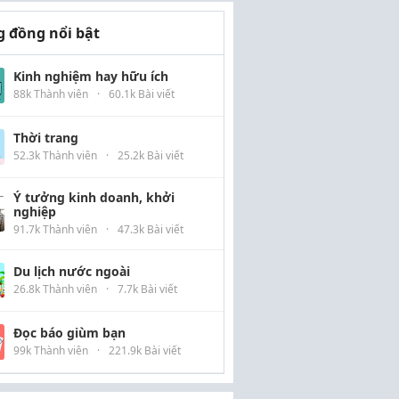
 đồng nổi bật
Kinh nghiệm hay hữu ích
88k Thành viên
·
60.1k Bài viết
Thời trang
52.3k Thành viên
·
25.2k Bài viết
Ý tưởng kinh doanh, khởi
nghiệp
91.7k Thành viên
·
47.3k Bài viết
Du lịch nước ngoài
26.8k Thành viên
·
7.7k Bài viết
Đọc báo giùm bạn
99k Thành viên
·
221.9k Bài viết