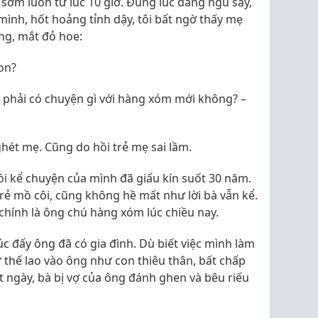
 sớm luôn từ lúc 10 giờ. Đúng lúc đang ngủ say,
mình, hốt hoảng tỉnh dậy, tôi bất ngờ thấy mẹ
g, mắt đỏ hoe:
on?
có phải có chuyện gì với hàng xóm mới không? –
hét mẹ. Cũng do hồi trẻ mẹ sai lầm.
ồi kể chuyện của mình đã giấu kín suốt 30 năm.
rẻ mồ côi, cũng không hề mất như lời bà vẫn kể.
chính là ông chú hàng xóm lúc chiều nay.
lúc đấy ông đã có gia đình. Dù biết việc mình làm
cứ thế lao vào ông như con thiêu thân, bất chấp
t ngày, bà bị vợ của ông đánh ghen và bêu riếu