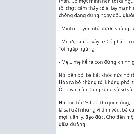
thân. Có một mình nên tôi đi ngủ
tôi chợt cảm thấy có ai lay mạnh 
chồng đang đứng ngay đầu giườn
- Mình chuyển nhà được không c
- Mẹ ơi, sao lại vậy ạ? Có phải… 
Tôi ngập ngừng.
- Mẹ… mẹ kể ra con đừng khinh g
Nói đến đó, bà bật khóc nức nở r
Hóa ra bố chồng tôi không phải t
Ông vẫn còn đang sống sờ sờ và 
Hồi mẹ tôi 23 tuổi thì quen ông, 
là sai trái nhưng vì tình yêu, bà 
mọi luân lý, đạo đức. Cho đến mộ
giữa đường!