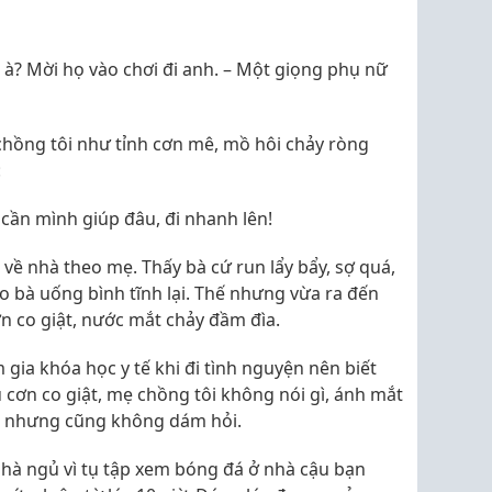
à? Mời họ vào chơi đi anh. – Một giọng phụ nữ
chồng tôi như tỉnh cơn mê, mồ hôi chảy ròng
:
 cần mình giúp đâu, đi nhanh lên!
 về nhà theo mẹ. Thấy bà cứ run lẩy bẩy, sợ quá,
ho bà uống bình tĩnh lại. Thế nhưng vừa ra đến
ơn co giật, nước mắt chảy đầm đìa.
gia khóa học y tế khi đi tình nguyện nên biết
u cơn co giật, mẹ chồng tôi không nói gì, ánh mắt
mò nhưng cũng không dám hỏi.
nhà ngủ vì tụ tập xem bóng đá ở nhà cậu bạn