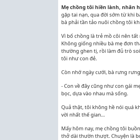
Mẹ chồng tôi hiền lành, nhân 
gặp tai nạn, qua đời sớm từ khi 
bà phải tần tảo nuôi chồng tôi k
Vì bố chồng là trẻ mồ côi nên tất
Không giống nhiều bà mẹ đơn thân
thường ghen tị, rồi làm đủ trò so
tôi như con đẻ.
Còn nhớ ngày cưới, bà rưng rưng
- Con về đây cũng như con gái m
bọc, dựa vào nhau mà sống.
Quả thật, tôi không hề nói quá k
vời nhất thế gian…
Mấy hôm nay, mẹ chồng tôi buồn l
thở dài thườn thượt. Chuyện là 