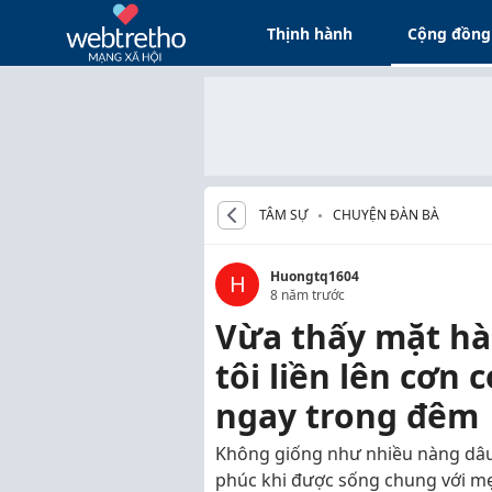
Thịnh hành
Cộng đồng
TÂM SỰ
CHUYỆN ĐÀN BÀ
Huongtq1604
H
8 năm trước
Vừa thấy mặt h
tôi liền lên cơn 
ngay trong đêm
Không giống như nhiều nàng dâu 
phúc khi được sống chung với m