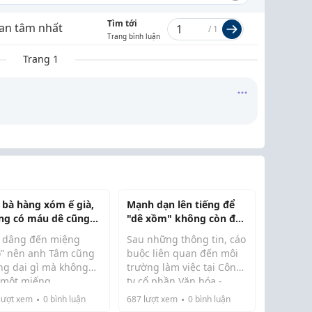
Tìm tới
an tâm nhất
/
1
Trang bình luận
Trang 1
 bà hàng xóm ế già,
Mạnh dạn lên tiếng để
ng có máu dê cũng
"dê xồm" không còn đất
ng tha
sống
 dâng đến miệng
Sau những thông tin, cáo
” nên anh Tâm cũng
buộc liên quan đến môi
ng dại gì mà không
trường làm việc tại Công
 một miếng.
ty cổ phần Văn hóa -
Dung đến khổ vì cái
Truyền thông Nhã Nam
lượt xem
0
bình luận
687
lượt xem
0
bình luận
h dê xồm của chồng.
và ông Nguyễn Nhật Anh