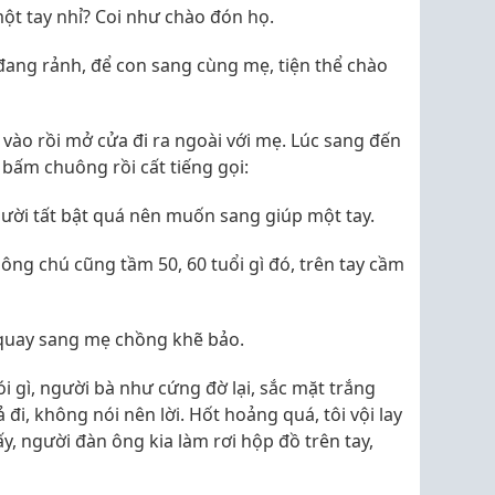
ột tay nhỉ? Coi như chào đón họ.
đang rảnh, để con sang cùng mẹ, tiện thể chào
 vào rồi mở cửa đi ra ngoài với mẹ. Lúc sang đến
bấm chuông rồi cất tiếng gọi:
gười tất bật quá nên muốn sang giúp một tay.
 ông chú cũng tầm 50, 60 tuổi gì đó, trên tay cầm
i quay sang mẹ chồng khẽ bảo.
 gì, người bà như cứng đờ lại, sắc mặt trắng
đi, không nói nên lời. Hốt hoảng quá, tôi vội lay
ấy, người đàn ông kia làm rơi hộp đồ trên tay,