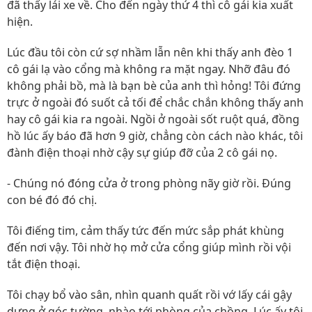
đã thấy lái xe về. Cho đến ngày thứ 4 thì cô gái kia xuất
hiện.
Lúc đầu tôi còn cứ sợ nhầm lẫn nên khi thấy anh đèo 1
cô gái lạ vào cổng mà không ra mặt ngay. Nhỡ đâu đó
không phải bồ, mà là bạn bè của anh thì hỏng! Tôi đứng
trực ở ngoài đó suốt cả tối để chắc chắn không thấy anh
hay cô gái kia ra ngoài. Ngồi ở ngoài sốt ruột quá, đồng
hồ lúc ấy báo đã hơn 9 giờ, chẳng còn cách nào khác, tôi
đành điện thoại nhờ cậy sự giúp đỡ của 2 cô gái nọ.
- Chúng nó đóng cửa ở trong phòng nãy giờ rồi. Đúng
con bé đó đó chị.
Tôi điếng tim, cảm thấy tức đến mức sắp phát khùng
đến nơi vậy. Tôi nhờ họ mở cửa cổng giúp mình rồi vội
tắt điện thoại.
Tôi chạy bổ vào sân, nhìn quanh quất rồi vớ lấy cái gậy
dựng ở góc tường, nhào tới phòng của chồng. Lúc ấy tôi