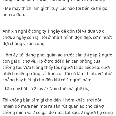
- Mẹ mày thích làm gì thì tùy. Lúc nào tới bến xe thì gọi
anh ra đón.
Anh xin nghỉ ở công ty 1 ngày để đón tôi và đưa vợ đi
chơi. 2 ngày còn lại, tôi ở nhà 1 mình dọn dẹp, cơm nước
đợi chồng về ăn cùng.
Hôm ấy, tôi đang phơi quần áo trước sân thì gặp 2 người
con gái đi chợ về. Họ ở trọ đối diện căn phòng của
chồng tôi. Vừa trông thấy tôi, người ta đã liếc xéo, cười
nhếch miệng trông rất khó coi. Tôi cứ làm thinh, vờ như
chẳng hay biết gì cho đến khi có 1 người bảo:
- Lão này bắt cá 2 tay à? Nhìn thế mà ghê thật.
Tôi không bận tâm gì cho đến 1 hôm khác, trời đột
nhiên đổ mưa nên mới ra sân rút quần áo cho cả vợ
chồng mình và 2 cô gái đó nữa. Lát sau, 2 người họ cũng