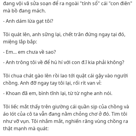
đang vội vã sửa soạn để ra ngoài "tính sổ" cái "con điên"
mà bồ đang mách.
- Anh dám lừa gạt tôi?
Tôi quát lên, anh sững lại, chết trân đứng ngay tại đó,
miệng lắp bắp:
- Em... em chưa về sao?
- Anh trông tôi về để hú hí với con đ.ĩ kia phải không?
Tôi chua chát gào lên rồi lao tới quật cái gậy vào người
chồng. Anh đỡ ngay tay tôi lại, rối rít van vỉ:
- Khoan đã em, bình tĩnh lại, từ từ nghe anh nói.
Tôi liếc mắt thấy trên giường cái quần sịp của chồng và
áo lót của cô ta vẫn đang nằm chỏng chơ ở đó. Tim tôi
như vỡ vụn. Tôi nhắm mắt, nghiến răng vùng chồng ra
thật mạnh mà quát: