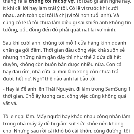
thẳng ra là
chồng tôi rất sợ vợ
. Tôi bảo gì anh nghe nấy,
ít khi cãi lời hay làm trái ý tôi. Có lẽ vì trước khi cưới
nhau, anh toàn gọi tôi là chị (vì tôi hơn tuổi anh). Và
cũng có lẽ là tôi chưa làm điều gì sai khiến anh không tin
tưởng, bốc đồng đến độ phải quát nạt lại vợ mình.
Sau khi cưới anh, chúng tôi mở 1 cửa hàng kinh doanh
chăn ga gối đệm. Thời gian đầu công việc khá suôn sẻ
nhưng những năm gần đây thì như thể 2 đứa đã hết
duyên, không còn buôn bán được nhiều nữa. Con cái
hay đau ốm, nhà cửa lại mới làm xong còn chưa trả
được hết nợ. Nghĩ thế nào anh lại bảo tôi:
- Hay là để anh lên Thái Nguyên, đi làm trong SamSung 1
thời gian. Chỗ ấy lương cao, công việc cũng không quá
vất vả.
Tôi e ngại lắm. Mấy người hay kháo nhau công nhân làm
trong nhà máy ấy dễ bị giảm sút sức khỏe nên không
cho. Nhưng sau rồi cái khó bó cái khôn, cùng đường, tôi