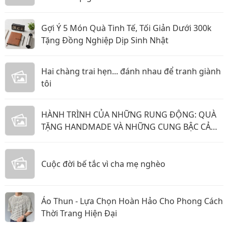
Gợi Ý 5 Món Quà Tinh Tế, Tối Giản Dưới 300k
Tặng Đồng Nghiệp Dịp Sinh Nhật
Hai chàng trai hẹn... đánh nhau để tranh giành
tôi
HÀNH TRÌNH CỦA NHỮNG RUNG ĐỘNG: QUÀ
TẶNG HANDMADE VÀ NHỮNG CUNG BẬC CẢM
XÚC KHÔNG THỂ GỌI TÊN
Cuộc đời bế tắc vì cha mẹ nghèo
Áo Thun - Lựa Chọn Hoàn Hảo Cho Phong Cách
Thời Trang Hiện Đại