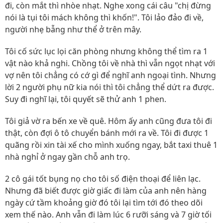
đi, còn mắt thì nhòe nhạt. Nghe xong cái câu "chị đừng
nói là tụi tôi mách không thì khốn!". Tôi lảo đảo đi về,
người nhẹ bẫng như thể ở trên mây.
Tôi cố sức lục lọi căn phòng nhưng không thể tìm ra 1
vật nào khả nghi. Chồng tôi về nhà thì vẫn ngọt nhạt với
vợ nên tôi chẳng có cớ gì để nghĩ anh ngoại tình. Nhưng
lời 2 người phụ nữ kia nói thì tôi chẳng thể dứt ra được.
Suy đi nghĩ lại, tôi quyết sẽ thử anh 1 phen.
Tôi giả vờ ra bến xe về quê. Hôm ấy anh cũng đưa tôi đi
thật, còn đợi ô tô chuyển bánh mới ra về. Tôi đi được 1
quãng rồi xin tài xế cho mình xuống ngay, bắt taxi thuê 1
nhà nghỉ ở ngay gần chỗ anh trọ.
2 cô gái tốt bụng nọ cho tôi số điện thoại để liên lạc.
Nhưng đã biết được giờ giấc đi làm của anh nên hàng
ngày cứ tầm khoảng giờ đó tôi lại tìm tới đó theo dõi
xem thế nào. Anh vẫn đi làm lúc 6 rưỡi sáng và 7 giờ tối