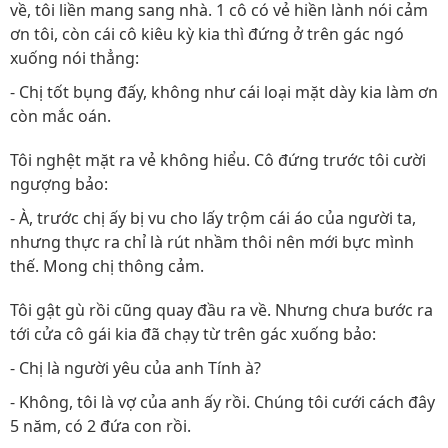
về, tôi liền mang sang nhà. 1 cô có vẻ hiền lành nói cảm
ơn tôi, còn cái cô kiêu kỳ kia thì đứng ở trên gác ngó
xuống nói thẳng:
- Chị tốt bụng đấy, không như cái loại mặt dày kia làm ơn
còn mắc oán.
Tôi nghệt mặt ra vẻ không hiểu. Cô đứng trước tôi cười
ngượng bảo:
- À, trước chị ấy bị vu cho lấy trộm cái áo của người ta,
nhưng thực ra chỉ là rút nhầm thôi nên mới bực mình
thế. Mong chị thông cảm.
Tôi gật gù rồi cũng quay đầu ra về. Nhưng chưa bước ra
tới cửa cô gái kia đã chạy từ trên gác xuống bảo:
- Chị là người yêu của anh Tính à?
- Không, tôi là vợ của anh ấy rồi. Chúng tôi cưới cách đây
5 năm, có 2 đứa con rồi.