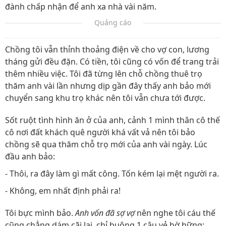
đành chấp nhận để anh xa nhà vài năm.
Quảng cáo
Chồng tôi vẫn thỉnh thoảng điện về cho vợ con, lương
tháng gửi đều đặn. Có tiền, tôi cũng có vốn để trang trải
thêm nhiều việc. Tôi đã từng lên chỗ chồng thuê trọ
thăm anh vài lần nhưng dịp gần đây thấy anh bảo mới
chuyển sang khu trọ khác nên tôi vẫn chưa tới được.
Sốt ruột tình hình ăn ở của anh, cảnh 1 mình thân cô thế
cô nơi đất khách quê người khá vất vả nên tôi bảo
chồng sẽ qua thăm chỗ trọ mới của anh vài ngày. Lúc
đầu anh bảo:
- Thôi, ra đây làm gì mất công. Tốn kém lại mệt người ra.
- Không, em nhất định phải ra!
Tôi bực mình bảo.
Anh vốn đã sợ vợ
nên nghe tôi cáu thế
cũng chẳng dám cãi lại, chỉ buông 1 câu vẻ hờ hững: