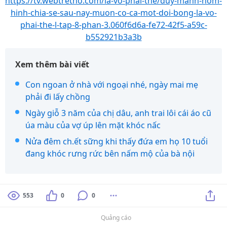
https://tv.webtretho.com/la-vo-phai-the/duy-manh-hom-
hinh-chia-se-sau-nay-muon-co-ca-mot-doi-bong-la-vo-
phai-the-l-tap-8-phan-3.060f6d6a-fe72-42f5-a59c-
b552921b3a3b
Xem thêm bài viết
Con ngoan ở nhà với ngoại nhé, ngày mai mẹ
phải đi lấy chồng
Ngày giỗ 3 năm của chị dâu, anh trai lôi cái áo cũ
úa màu của vợ úp lên mặt khóc nấc
Nửa đêm ch.ết sững khi thấy đứa em họ 10 tuổi
đang khóc rưng rức bên nấm mộ của bà nội
553
0
0
Quảng cáo