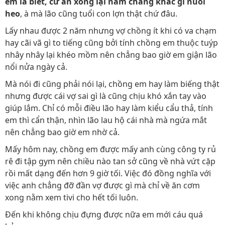
em là biết, cứ ăn xong lại nằm chẳng khác gì nuôi
heo
, à mà lão cũng tuổi con lợn thật chứ đâu.
Lấy nhau được 2 năm nhưng vợ chồng ít khi có va chạm
hay cãi vã gì to tiếng cũng bởi tính chồng em thuộc tuýp
nhây nhây lại khéo mồm nên chẳng bao giờ em giận lão
nổi nửa ngày cả.
Mà nói đi cũng phải nói lại, chồng em hay làm biếng thật
nhưng được cái vợ sai gì là cũng chịu khó xắn tay vào
giúp lắm. Chỉ có mỗi điều lão hay làm kiểu cẩu thả, tính
em thì cẩn thận, nhìn lão lau hộ cái nhà mà ngứa mắt
nên chẳng bao giờ em nhờ cả.
Mấy hôm nay, chồng em được mấy anh cùng công ty rủ
rê đi tập gym nên chiều nào tan sở cũng về nhà vứt cặp
rồi mất dạng đến hơn 9 giờ tối. Việc đó đồng nghĩa với
việc anh chẳng đỡ đần vợ được gì mà chỉ về ăn cơm
xong nằm xem tivi cho hết tối luôn.
Đến khi không chịu đựng được nữa em mới cáu quá