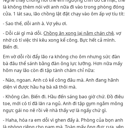
Nghe thấy chồng nói thế em ngượng chín đỏ cả mặt, thế
là không thèm nói với anh nữa đi vào trong phòng đóng
cửa. 1 lát sau, lão chồng lật đật chạy vào ôm ấp vợ tíu tít:
- Sao thế, dỗi anh à. Vợ yêu ơi.
- Dỗi cái gì mà dỗi.
Chồng ăn xong lại nằm chán chê
,
vợ
nhờ có tí việc thì kêu xong kể công. Bực hết cả mình.
Biến đi.
Em vờ dỗi rồi đẩy lão ra không cho ôm nhưng sức đàn
bà đâu thể sánh bằng đàn ông lực lưỡng. Hơn nữa mấy
hôm nay lão còn đi tập tành chăm chỉ nữa:
- Nào, ngoan. Anh có kể công đâu mà. Anh đang hãnh
diện vì được hầu hạ bà xã thôi mà.
- Không cần. Biến đi. Hầu đến sáng bao giờ chứ. Đồ điêu
toe, mới có tí đã lăn ra ngủ. Anh đi tập gym ngắm mông
ngực gái no nê rồi về nhà thấy vợ là ngấy chứ gì.
- Haha, hóa ra em dỗi vì ghen đấy à. Phòng của bọn anh
là phòng riêng cho nam mà. Toàn mấy ông đực rựa, yên