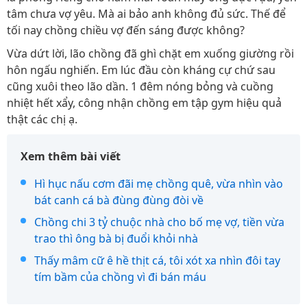
tâm chưa vợ yêu. Mà ai bảo anh không đủ sức. Thế để
tối nay chồng chiều vợ đến sáng được không?
Vừa dứt lời, lão chồng đã ghì chặt em xuống giường rồi
hôn ngấu nghiến. Em lúc đầu còn kháng cự chứ sau
cũng xuôi theo lão dần. 1 đêm nóng bỏng và cuồng
nhiệt hết xẩy, công nhận chồng em tập gym hiệu quả
thật các chị ạ.
Xem thêm bài viết
Hì hục nấu cơm đãi mẹ chồng quê, vừa nhìn vào
bát canh cá bà đùng đùng đòi về
Chồng chi 3 tỷ chuộc nhà cho bố mẹ vợ, tiền vừa
trao thì ông bà bị đuổi khỏi nhà
Thấy mâm cữ ê hề thịt cá, tôi xót xa nhìn đôi tay
tím bầm của chồng vì đi bán máu