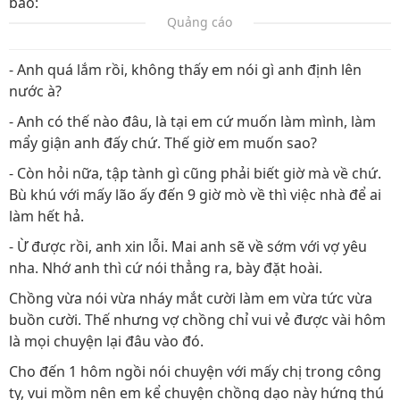
bảo:
Quảng cáo
- Anh quá lắm rồi, không thấy em nói gì anh định lên
nước à?
- Anh có thế nào đâu, là tại em cứ muốn làm mình, làm
mẩy giận anh đấy chứ. Thế giờ em muốn sao?
- Còn hỏi nữa, tập tành gì cũng phải biết giờ mà về chứ.
Bù khú với mấy lão ấy đến 9 giờ mò về thì việc nhà để ai
làm hết hả.
- Ừ được rồi, anh xin lỗi. Mai anh sẽ về sớm với vợ yêu
nha. Nhớ anh thì cứ nói thẳng ra, bày đặt hoài.
Chồng vừa nói vừa nháy mắt cười làm em vừa tức vừa
buồn cười. Thế nhưng vợ chồng chỉ vui vẻ được vài hôm
là mọi chuyện lại đâu vào đó.
Cho đến 1 hôm ngồi nói chuyện với mấy chị trong công
ty, vui mồm nên em kể chuyện chồng dạo này hứng thú