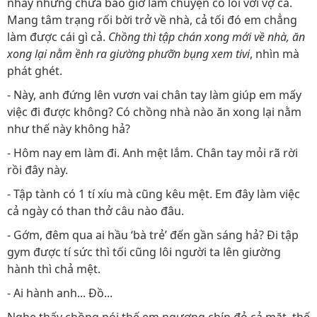
nhây nhưng chưa bao giờ làm chuyện có lỗi với vợ cả.
Mang tâm trạng rối bời trở về nhà, cả tối đó em chẳng
làm được cái gì cả.
Chồng thì tập chán xong mới về nhà, ăn
xong lại nằm ềnh ra giường phưỡn bụng xem tivi
, nhìn mà
phát ghét.
- Này, anh đứng lên vươn vai chân tay làm giúp em mấy
việc đi được không? Có chồng nhà nào ăn xong lại nằm
như thế này không hả?
- Hôm nay em làm đi. Anh mệt lắm. Chân tay mỏi rã rời
rồi đây này.
- Tập tành có 1 tí xíu mà cũng kêu mệt. Em đây làm việc
cả ngày có than thở câu nào đâu.
- Gớm, đêm qua ai hầu ‘bà trẻ’ đến gần sáng hả? Đi tập
gym được tí sức thì tối cũng lôi người ta lên giường
hành thì chả mệt.
- Ai hành anh... Đồ...