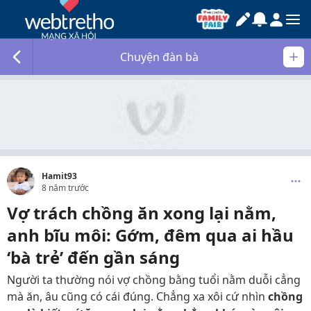
Chuyện đàn bà
Hamit93
8 năm trước
Vợ trách chồng ăn xong lại nằm,
anh bĩu môi: Gớm, đêm qua ai hầu
‘bà trẻ’ đến gần sáng
Người ta thường nói vợ chồng bằng tuổi nằm duỗi cẳng
mà ăn, âu cũng có cái đúng. Chẳng xa xôi cứ nhìn
chồng