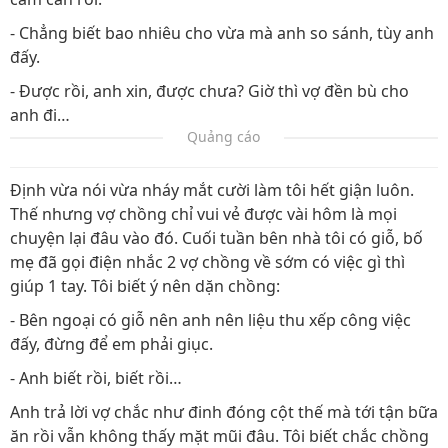
- Chẳng biết bao nhiêu cho vừa mà anh so sánh, tùy anh
đấy.
- Được rồi, anh xin, được chưa? Giờ thì vợ đền bù cho
anh đi…
Quảng cáo
Định vừa nói vừa nháy mắt cười làm tôi hết giận luôn.
Thế nhưng vợ chồng chỉ vui vẻ được vài hôm là mọi
chuyện lại đâu vào đó. Cuối tuần bên nhà tôi có giỗ, bố
mẹ đã gọi điện nhắc 2 vợ chồng về sớm có việc gì thì
giúp 1 tay. Tôi biết ý nên dặn chồng:
- Bên ngoại có giỗ nên anh nên liệu thu xếp công việc
đấy, đừng để em phải giục.
- Anh biết rồi, biết rồi…
Anh trả lời vợ chắc như đinh đóng cột thế mà tới tận bữa
ăn rồi vẫn không thấy mặt mũi đâu. Tôi biết chắc chồng