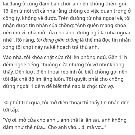
lại đang ở cùng đám bạn chơi lan nên không thèm gọi.
Tôi ậm ừ nói với cả nhà rằng chồng có việc quan trọng ở
công ty, không về được. Trên đường từ nhà ngoại về, tôi
nhận được tin nhắn của chồng: “Anh quên mang khóa
nên em về nhà mở cửa cho anh, đừng ngủ lại nhà ngoại
nhé”. Rõ ràng,
tôi đang giận chồng
là thế mà đọc tin nhắn
xong tôi chợt nảy ra kế hoạch trả thù anh.
Vào nhà, tôi khóa chặt cửa rồi lên phòng ngủ. Gần 11h
đêm nghe tiếng chuông cửa nhưng tôi vờ như không
thấy. Đến lượt điện thoại réo inh ỏi, biết chồng gọi nên
tôi đặt chế độ im lặng luôn. Tôi quyết phải cho chồng
đứng ngoài 1 đêm để biết thế nào là chọc tức vợ.
30 phút trôi qua, tôi mở điện thoại thì thấy tin nhắn đến
tới tấp:
“Vợ ơi, mở cửa cho anh… anh thề là lần sau anh không
dám như thế nữa… Cho anh vào… đi mà vợ…”