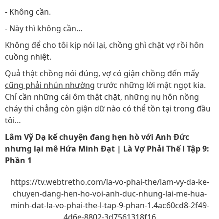
- Không cần.
- Này thì không cần…
Không để cho tôi kịp nói lại, chồng ghì chặt vợ rồi hôn
cuồng nhiệt.
Quả thật chồng nói đúng,
vợ có giận chồng đến mấy
cũng phải nhún nhường
trước những lời mật ngọt kia.
Chỉ cần những cái ôm thật chặt, những nụ hôn nồng
cháy thì chẳng còn giận dữ nào có thể tồn tại trong đầu
tôi…
Lâm Vỹ Dạ kể chuyện đang hẹn hò với Anh Đức
nhưng lại mê Hứa Minh Đạt | Là Vợ Phải Thế l Tập 9:
Phần 1
https://tv.webtretho.com/la-vo-phai-the/lam-vy-da-ke-
chuyen-dang-hen-ho-voi-anh-duc-nhung-lai-me-hua-
minh-dat-la-vo-phai-the-l-tap-9-phan-1.4ac60cd8-2f49-
4d6e-8802-3d7561318f16