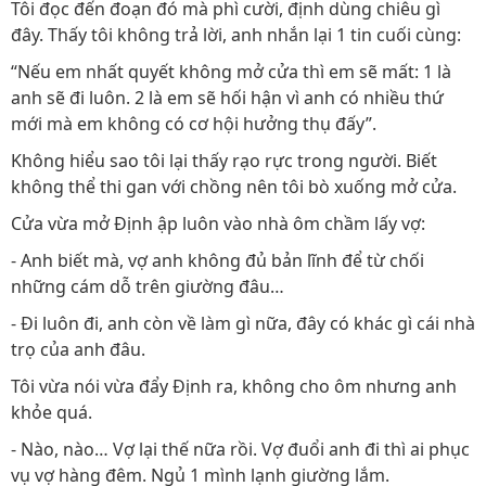
Tôi đọc đến đoạn đó mà phì cười, định dùng chiêu gì
đây. Thấy tôi không trả lời, anh nhắn lại 1 tin cuối cùng:
“Nếu em nhất quyết không mở cửa thì em sẽ mất: 1 là
anh sẽ đi luôn. 2 là em sẽ hối hận vì anh có nhiều thứ
mới mà em không có cơ hội hưởng thụ đấy”.
Không hiểu sao tôi lại thấy rạo rực trong người. Biết
không thể thi gan với chồng nên tôi bò xuống mở cửa.
Cửa vừa mở Định ập luôn vào nhà ôm chầm lấy vợ:
- Anh biết mà, vợ anh không đủ bản lĩnh để từ chối
những cám dỗ trên giường đâu…
- Đi luôn đi, anh còn về làm gì nữa, đây có khác gì cái nhà
trọ của anh đâu.
Tôi vừa nói vừa đẩy Định ra, không cho ôm nhưng anh
khỏe quá.
- Nào, nào… Vợ lại thế nữa rồi. Vợ đuổi anh đi thì ai phục
vụ vợ hàng đêm. Ngủ 1 mình lạnh giường lắm.