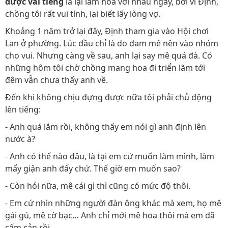
được vài tiếng
là lại làm hòa với nhau ngay, bởi vì Định,
chồng tôi rất vui tính, lại biết lấy lòng vợ.
Khoảng 1 năm trở lại đây, Định tham gia vào Hội chơi
Lan ở phường. Lúc đầu chỉ là do đam mê nên vào nhóm
cho vui. Nhưng càng về sau, anh lại say mê quá đà. Có
những hôm tôi chờ chồng mang hoa đi triển lãm tới
đêm vẫn chưa thấy anh về.
Đến khi không chịu đựng được nữa tôi phải chủ động
lên tiếng:
- Anh quá lắm rồi, không thấy em nói gì anh định lên
nước à?
- Anh có thế nào đâu, là tại em cứ muốn làm mình, làm
mẩy giận anh đấy chứ. Thế giờ em muốn sao?
- Còn hỏi nữa, mê cái gì thì cũng có mức độ thôi.
- Em cứ nhìn những người đàn ông khác mà xem, họ mê
gái gú, mê cờ bạc… Anh chỉ mới mê hoa thôi mà em đã
cấm cản rồi.