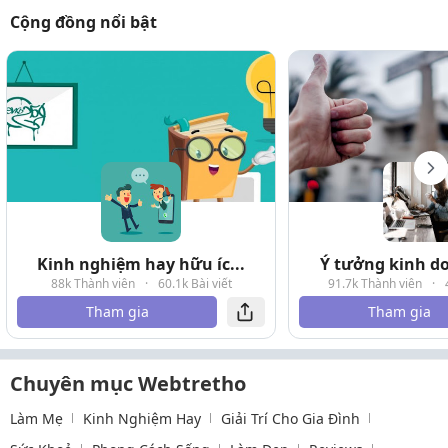
Cộng đồng nổi bật
Kinh nghiệm hay hữu íc...
Ý tưởng kinh do
88k Thành viên
·
60.1k Bài viết
91.7k Thành viên
·
Tham gia
Tham gia
Chuyên mục Webtretho
Làm Mẹ
Kinh Nghiệm Hay
Giải Trí Cho Gia Đình