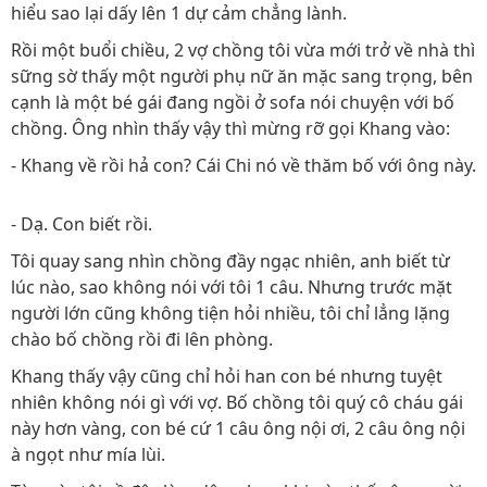
hiểu sao lại dấy lên 1 dự cảm chẳng lành.
Rồi một buổi chiều, 2 vợ chồng tôi vừa mới trở về nhà thì
sững sờ thấy một người phụ nữ ăn mặc sang trọng, bên
cạnh là một bé gái đang ngồi ở sofa nói chuyện với bố
chồng. Ông nhìn thấy vậy thì mừng rỡ gọi Khang vào:
- Khang về rồi hả con? Cái Chi nó về thăm bố với ông này.
- Dạ. Con biết rồi.
Tôi quay sang nhìn chồng đầy ngạc nhiên, anh biết từ
lúc nào, sao không nói với tôi 1 câu. Nhưng trước mặt
người lớn cũng không tiện hỏi nhiều, tôi chỉ lẳng lặng
chào bố chồng rồi đi lên phòng.
Khang thấy vậy cũng chỉ hỏi han con bé nhưng tuyệt
nhiên không nói gì với vợ. Bố chồng tôi quý cô cháu gái
này hơn vàng, con bé cứ 1 câu ông nội ơi, 2 câu ông nội
à ngọt như mía lùi.