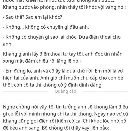
nước mắt khiến tôi khóc tức tưởi không kìm được.
Khang bước vào phòng, nhìn thấy tôi khóc vội vàng hỏi:
- Sao thế? Sao em lại khóc?
- Không… không có chuyện gì đâu anh.
- Không có chuyện gì sao lại khóc. Đưa điện thoại cho
anh.
Khang giành lấy điện thoại từ tay tôi, anh đọc tin nhắn
xong mặt đăm chiêu rồi lặng lẽ nói:
- Em đừng lo, anh và cô ấy là quá khứ rồi. Em mới là vợ
hiện tại của anh. Anh giờ chỉ muốn chu cấp cho con bé
thôi, còn cô ta thì không có ý định dính dáng.
Quảng cáo
Nghe chồng nói vậy, tôi tin tưởng anh sẽ không làm điều
gì có lỗi với mình nhưng chị ta thì không. Ngày nào vợ cũ
Khang cũng gọi điện rồi kiếm cớ cái Chi khóc lóc nhớ bố
để kêu anh sang. Bố chồng tôi thấy vậy liền bảo: