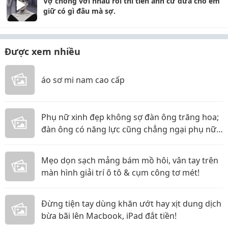
Vợ chồng với nhau rồi thì tiền anh cứ đưa cho em
giữ có gì đâu mà sợ.
Được xem nhiều
áo sơ mi nam cao cấp
Phụ nữ xinh đẹp không sợ đàn ông trăng hoa;
đàn ông có năng lực cũng chẳng ngại phụ nữ
thực tế
Mẹo dọn sạch mảng bám mồ hôi, vân tay trên
màn hình giải trí ô tô & cụm công tơ mét!
Đừng tiện tay dùng khăn ướt hay xịt dung dịch
bừa bãi lên Macbook, iPad đắt tiền!