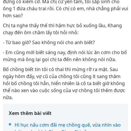
đừng có kiếm cớ. Mà chị cứ yên tâm, tôi sắp sinh cho
ông 1 đứa cháu trai rồi. Có chị có em, nhà chẳng phải vui
hơn sao?
Chị ta nghe thấy thế thì hậm hực bỏ xuống lầu, Khang
chạy đến ôm chầm lấy tôi hỏi nhỏ:
- Từ bao giờ? Sao không nói cho anh biết?
- Em cũng mới biết sáng nay, định nói lúc ăn cơm cho bố
mừng mà ông lại gọi chị ta đến nên không nói nữa.
Bố chồng biết tin tôi có thai thì mừng rỡ ra mặt. Sau
ngày hôm đấy, vợ cũ của chồng tôi cũng ít sang thăm
hỏi bố chồng tôi hẳn, hiển nhiên là cô ta biết giờ không
thể nào xen vào cuộc sống của vợ chồng tôi thêm được
nữa.
Xem thêm bài viết
Hì hục nấu cơm đãi mẹ chồng quê, vừa nhìn vào