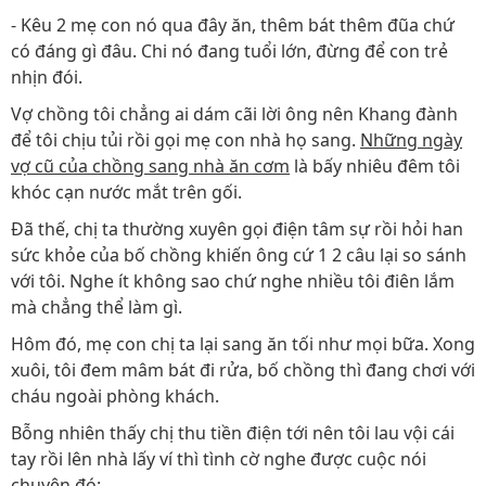
- Kêu 2 mẹ con nó qua đây ăn, thêm bát thêm đũa chứ
có đáng gì đâu. Chi nó đang tuổi lớn, đừng để con trẻ
nhịn đói.
Vợ chồng tôi chẳng ai dám cãi lời ông nên Khang đành
để tôi chịu tủi rồi gọi mẹ con nhà họ sang.
Những ngày
vợ cũ của chồng sang nhà ăn cơm
là bấy nhiêu đêm tôi
khóc cạn nước mắt trên gối.
Đã thế, chị ta thường xuyên gọi điện tâm sự rồi hỏi han
sức khỏe của bố chồng khiến ông cứ 1 2 câu lại so sánh
với tôi. Nghe ít không sao chứ nghe nhiều tôi điên lắm
mà chẳng thể làm gì.
Hôm đó, mẹ con chị ta lại sang ăn tối như mọi bữa. Xong
xuôi, tôi đem mâm bát đi rửa, bố chồng thì đang chơi với
cháu ngoài phòng khách.
Bỗng nhiên thấy chị thu tiền điện tới nên tôi lau vội cái
tay rồi lên nhà lấy ví thì tình cờ nghe được cuộc nói
chuyện đó: