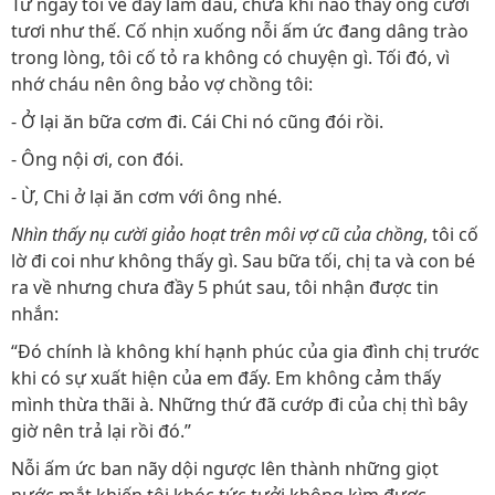
Từ ngày tôi về đây làm dâu, chưa khi nào thấy ông cười
tươi như thế. Cố nhịn xuống nỗi ấm ức đang dâng trào
trong lòng, tôi cố tỏ ra không có chuyện gì. Tối đó, vì
nhớ cháu nên ông bảo vợ chồng tôi:
- Ở lại ăn bữa cơm đi. Cái Chi nó cũng đói rồi.
- Ông nội ơi, con đói.
- Ừ, Chi ở lại ăn cơm với ông nhé.
Nhìn thấy nụ cười giảo hoạt trên môi vợ cũ của chồng
, tôi cố
lờ đi coi như không thấy gì. Sau bữa tối, chị ta và con bé
ra về nhưng chưa đầy 5 phút sau, tôi nhận được tin
nhắn:
“Đó chính là không khí hạnh phúc của gia đình chị trước
khi có sự xuất hiện của em đấy. Em không cảm thấy
mình thừa thãi à. Những thứ đã cướp đi của chị thì bây
giờ nên trả lại rồi đó.”
Nỗi ấm ức ban nãy dội ngược lên thành những giọt