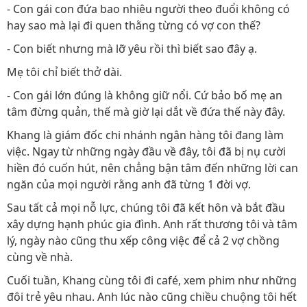
- Con gái con đứa bao nhiêu người theo đuổi không có
hay sao mà lại đi quen thằng từng có vợ con thế?
- Con biết nhưng mà lỡ yêu rồi thì biết sao đây ạ.
Mẹ tôi chỉ biết thở dài.
- Con gái lớn đúng là không giữ nổi. Cứ bảo bố mẹ an
tâm đừng quản, thế mà giờ lại dắt về đứa thế này đây.
Khang là giám đốc chi nhánh ngân hàng tôi đang làm
việc. Ngay từ những ngày đầu về đây, tôi đã bị nụ cười
hiền đó cuốn hút, nên chẳng bận tâm đến những lời can
ngăn của mọi người rằng anh đã từng 1 đời vợ.
Sau tất cả mọi nỗ lực, chúng tôi đã kết hôn và bắt đầu
xây dựng hạnh phúc gia đình. Anh rất thương tôi và tâm
lý, ngày nào cũng thu xếp công việc để cả 2 vợ chồng
cùng về nhà.
Cuối tuần, Khang cùng tôi đi café, xem phim như những
đôi trẻ yêu nhau. Anh lúc nào cũng chiều chuộng tôi hết