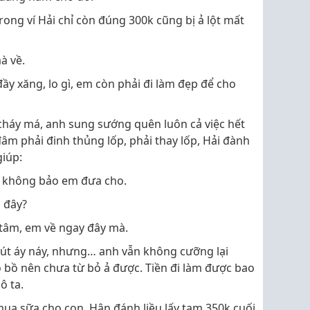
rong ví Hải chỉ còn đúng 300k cũng bị ả lột mất
à về.
 đầy xăng, lo gì, em còn phải đi làm đẹp để cho
cháy má, anh sung sướng quên luôn cả việc hết
đâm phải đinh thủng lốp, phải thay lốp, Hải đành
giúp:
o không bảo em đưa cho.
a đây?
n tâm, em về ngay đây mà.
hút áy náy, nhưng… anh vẫn không cưỡng lại
ô bồ nên chưa từ bỏ ả được. Tiền đi làm được bao
ô ta.
 mua sữa cho con,
Hân đánh liều lấy tạm 350k cuối