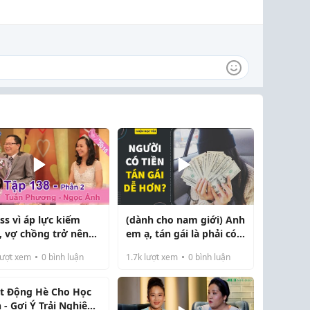
ss vì áp lực kiếm
(dành cho nam giới) Anh
n, vợ chồng trở nên
em ạ, tán gái là phải có
g thẳng
TIỀN
ượt xem
0
bình luận
1.7k
lượt xem
0
bình luận
t Động Hè Cho Học
h - Gợi Ý Trải Nghiệm