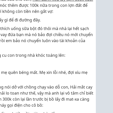
 móc thêm được 100k nữa trong con lợn đất để
ví không còn tiền nên gắt vợ:
lấy gì để đi đường đây.
ỉ thích uống sữa bột đó thôi mà nhà lại hết sạch
i vay đứa bạn mà nó bảo đợi chiều nó mới chuyển
 rồi em bảo nó chuyển luôn vào tài khoản của
g cu con trong nhà khóc toáng lên:
à mẹ quên béng mất. Mẹ xin lỗi nhé, đợi xíu mẹ
g nói dở với chồng chạy vào dỗ con, Hải mắt cay
phải lo toan như thế, vậy mà anh lại vô tâm chỉ biết
 300k còn lại lần trước bị bồ lấy đi mat-xa càng
áy gọi điện cho cô bồ: