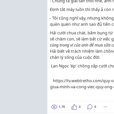
- Chúng ta giải tán thôi nhé, anh 
Định tắt máy luôn thì thấy ả còn n
- Tôi cũng nghĩ vậy, nhưng khô
quèn quèn như anh sao đủ tiền ch
Hải cười chua chát, bấm bụng từ t
sẽ chăm con, sẽ làm bất cứ việc 
cùng trong ví của anh để mua sữa c
Hải biết về trách nhiệm làm chồn
chân lý sống của cuộc đời.
Lan Ngọc 'ép' chồng sắp cưới ch
https://tv.webtretho.com/quy-o
giua-minh-va-cong-viec-quy-ong-
1.7K
0
0