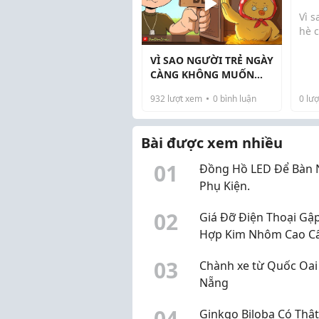
Bổ 
Vì s
hè 
VÌ SAO NGƯỜI TRẺ NGÀY
Sau
CÀNG KHÔNG MUỐN
thẳ
SINH CON ? - TỶ LỆ SINH
thời
932
lượt xem
0
bình luận
0
lượ
GIẢM
được
và n
Tuy
Bài được xem nhiều
kế h
0
1
Đồng Hồ LED Để Bàn 
Phụ Kiện.
0
2
Giá Đỡ Điện Thoại Gậ
Hợp Kim Nhôm Cao C
Nhà Phụ Kiện
0
3
Chành xe từ Quốc Oai
Nẵng
0
4
Ginkgo Biloba Có Thật