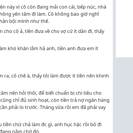
ện này vì cô còn đang mải con cái, bếp núc, nhà
chồng yên tâm đi làm. Cô không bao giờ nghĩ
phản bội mình như thế.
n cho cô ả, tiền đưa về cho vợ cứ ít dần đi, thấy
hám khó khăn lắm hả anh, tiền anh đưa em ít
àm ra, cô chê à, thấy tôi làm được ít tiền nên khinh
âm nên hỏi thôi, để biết chuẩn bị chi tiêu cho
cũng chỉ đủ sinh hoạt, còn tiền trả nợ ngân hàng
ần phải lo trước. Tháng vừa rồi em đã phải vay
u tiền chứ chả làm đc gì, anh hục hặc rồi bỏ đi
u đang nằm chờ đó.