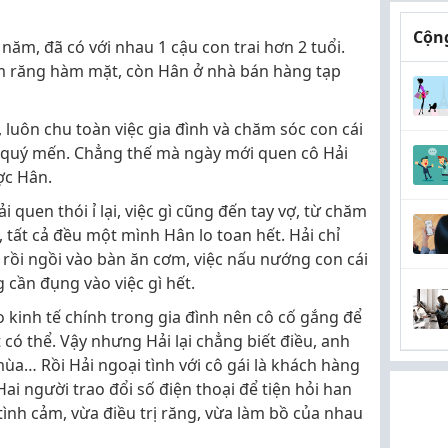
Cộng
năm, đã có với nhau 1 cậu con trai hơn 2 tuổi.
m răng hàm mặt, còn Hân ở nhà bán hàng tạp
 luôn chu toàn việc gia đình và chăm sóc con cái
 quý mến. Chẳng thế mà ngày mới quen cô Hải
ợc Hân.
quen thói ỉ lại, việc gì cũng đến tay vợ, từ chăm
, tất cả đều một mình Hân lo toan hết. Hải chỉ
a rồi ngồi vào bàn ăn cơm, việc nấu nướng con cái
 cần đụng vào việc gì hết.
lo kinh tế chính trong gia đình nên cô cố gắng để
có thể. Vậy nhưng Hải lại chẳng biết điều, anh
mùa… Rồi Hải ngoại tình với cô gái là khách hàng
ai người trao đổi số điện thoại để tiện hỏi han
h tình cảm, vừa điều trị răng, vừa làm bồ của nhau