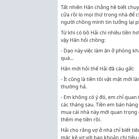
Tất nhiên Hân chẳng hề biết chuy
cửa rồi lo mọi thứ trong nhà để 
người chồng mình tin tưởng lại 
Từ khi có bồ Hải chi nhiều tiền hơ
vậy Hân hỏi chồng:
- Dạo này việc làm ăn ở phòng k
quá...
Hân mới hỏi thế Hải đã cáu gắt:
- Ít cũng là tiền tôi vật mặt mới l
thường hả.
- Em không có ý đó, em chỉ quan t
các tháng sau. Tiền em bán hàng 
mua cái nhà này mới quan trọng c
thêm mẹ tiền rồi.
Hải cho rằng vợ ở nhà chỉ biết tiê
mặc kệ vợ với bao khoản chi tiê