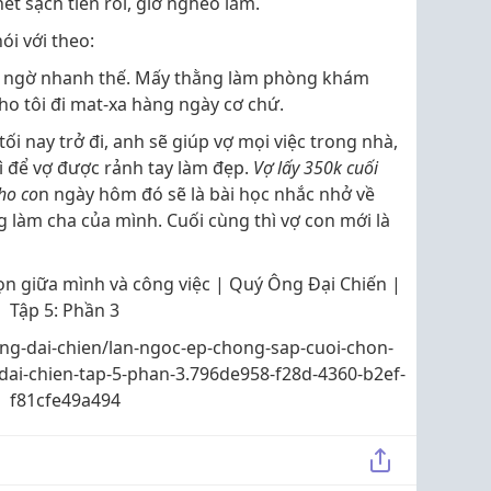
hết sạch tiền rồi, giờ nghèo lắm.
ói với theo:
ng ngờ nhanh thế. Mấy thằng làm phòng khám
o tôi đi mat-xa hàng ngày cơ chứ.
ối nay trở đi, anh sẽ giúp vợ mọi việc trong nhà,
gì để vợ được rảnh tay làm đẹp.
Vợ lấy 350k cuối
ho co
n ngày hôm đó sẽ là bài học nhắc nhở về
g làm cha của mình. Cuối cùng thì vợ con mới là
ọn giữa mình và công việc | Quý Ông Đại Chiến |
Tập 5: Phần 3
ng-dai-chien/lan-ngoc-ep-chong-sap-cuoi-chon-
dai-chien-tap-5-phan-3.796de958-f28d-4360-b2ef-
f81cfe49a494