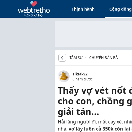
Thịnh hành
Cộng đồng
TÂM SỰ
CHUYỆN ĐÀN BÀ
Tiktak92
8 năm trước
Thấy vợ vét nốt 
cho con, chồng g
giải tán...
Hải lặng người đi, mắt cay xè, nhì
nhà,
vợ lấy luôn cả 350k còn lạ