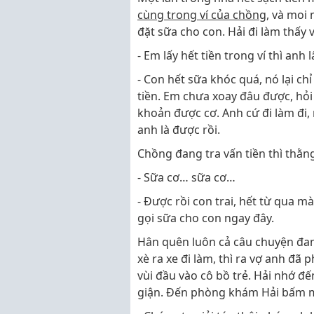
cùng trong ví của chồng
, và moi
đặt sữa cho con. Hải đi làm thấy 
- Em lấy hết tiền trong ví thì anh 
- Con hết sữa khóc quá, nó lại ch
tiền. Em chưa xoay đâu được, hỏ
khoản được cơ. Anh cứ đi làm đi,
anh là được rồi.
Chồng đang tra vấn tiền thì thằn
- Sữa cơ… sữa cơ…
- Được rồi con trai, hết từ qua m
gọi sữa cho con ngay đây.
Hân quên luôn cả câu chuyện đan
xè ra xe đi làm, thì ra vợ anh đã 
vùi đầu vào cô bồ trẻ. Hải nhớ đến
giận. Đến phòng khám Hải bấm m