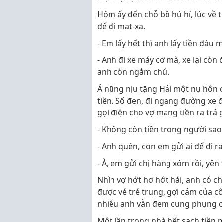
Hôm ấy đến chỗ bồ hú hí, lúc về t
để đi mat-xa.
- Em lấy hết thì anh lấy tiền đâu m
- Anh đi xe máy cơ mà, xe lại còn
anh còn ngắm chứ.
Ả nũng nịu tặng Hải một nụ hôn 
tiền. Số đen, đi ngang đường xe 
gọi điện cho vợ mang tiền ra trả 
- Không còn tiền trong người sa
- Anh quên, con em gửi ai để đi r
- À, em gửi chị hàng xóm rồi, yê
Nhìn vợ hớt hơ hớt hải, anh có c
được vẻ trẻ trung, gợi cảm của c
nhiêu anh vẫn đem cung phụng c
Một lần trong nhà hết sạch tiền