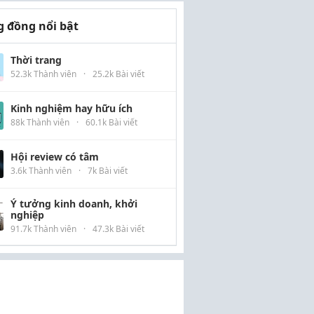
 đồng nổi bật
Thời trang
52.3k Thành viên
·
25.2k Bài viết
Kinh nghiệm hay hữu ích
88k Thành viên
·
60.1k Bài viết
Hội review có tâm
3.6k Thành viên
·
7k Bài viết
Ý tưởng kinh doanh, khởi
nghiệp
91.7k Thành viên
·
47.3k Bài viết