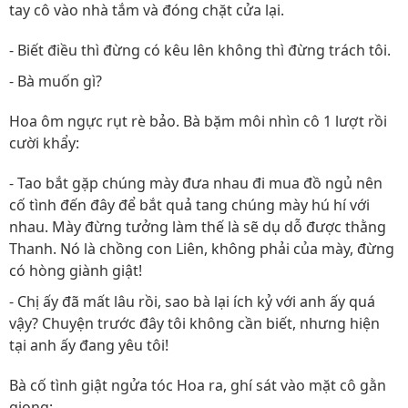
tay cô vào nhà tắm và đóng chặt cửa lại.
- Biết điều thì đừng có kêu lên không thì đừng trách tôi.
- Bà muốn gì?
Hoa ôm ngực rụt rè bảo. Bà bặm môi nhìn cô 1 lượt rồi
cười khẩy:
- Tao bắt gặp chúng mày đưa nhau đi mua đồ ngủ nên
cố tình đến đây để bắt quả tang chúng mày hú hí với
nhau. Mày đừng tưởng làm thế là sẽ dụ dỗ được thằng
Thanh. Nó là chồng con Liên, không phải của mày, đừng
có hòng giành giật!
- Chị ấy đã mất lâu rồi, sao bà lại ích kỷ với anh ấy quá
vậy? Chuyện trước đây tôi không cần biết, nhưng hiện
tại anh ấy đang yêu tôi!
Bà cố tình giật ngửa tóc Hoa ra, ghí sát vào mặt cô gằn
giọng: