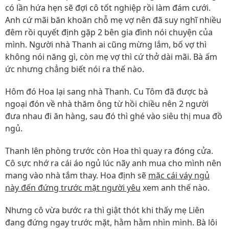
có lần hứa hẹn sẽ đợi cô tốt nghiệp rồi làm đám cưới.
Anh cứ mãi băn khoăn chỗ mẹ vợ nên đã suy nghĩ nhiều
đêm rồi quyết định gặp 2 bên gia đình nói chuyện của
mình. Người nhà Thanh ai cũng mừng lắm, bố vợ thì
không nói năng gì, còn mẹ vợ thì cứ thở dài mãi. Bà ấm
ức nhưng chẳng biết nói ra thế nào.
Hôm đó Hoa lại sang nhà Thanh. Cu Tôm đã được bà
ngoại đón về nhà thăm ông từ hồi chiều nên 2 người
đưa nhau đi ăn hàng, sau đó thì ghé vào siêu thị mua đồ
ngủ.
Thanh lên phòng trước còn Hoa thì quay ra đóng cửa.
Cô sực nhớ ra cái áo ngủ lúc nãy anh mua cho mình nên
mang vào nhà tắm thay. Hoa định sẽ
mặc cái váy ngủ
này đến đứng trước mặt người yêu
xem anh thế nào.
Nhưng cô vừa bước ra thì giật thót khi thấy mẹ Liên
đang đứng ngay trước mặt, hằm hằm nhìn mình. Bà lôi