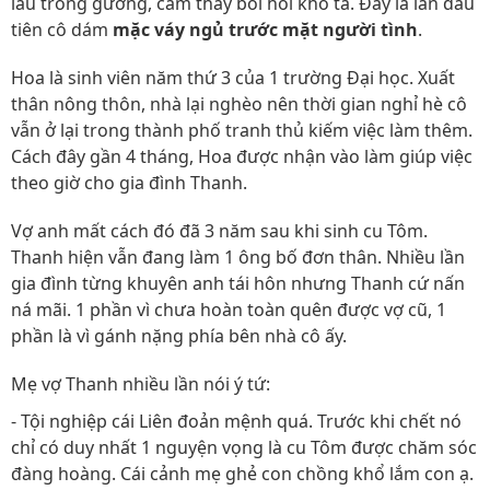
lâu trong gương, cảm thấy bồi hồi khó tả. Đây là lần đầu
tiên cô dám
mặc váy ngủ trước mặt người tình
.
Hoa là sinh viên năm thứ 3 của 1 trường Đại học. Xuất
thân nông thôn, nhà lại nghèo nên thời gian nghỉ hè cô
vẫn ở lại trong thành phố tranh thủ kiếm việc làm thêm.
Cách đây gần 4 tháng, Hoa được nhận vào làm giúp việc
theo giờ cho gia đình Thanh.
Vợ anh mất cách đó đã 3 năm sau khi sinh cu Tôm.
Thanh hiện vẫn đang làm 1 ông bố đơn thân. Nhiều lần
gia đình từng khuyên anh tái hôn nhưng Thanh cứ nấn
ná mãi. 1 phần vì chưa hoàn toàn quên được vợ cũ, 1
phần là vì gánh nặng phía bên nhà cô ấy.
Mẹ vợ Thanh nhiều lần nói ý tứ:
- Tội nghiệp cái Liên đoản mệnh quá. Trước khi chết nó
chỉ có duy nhất 1 nguyện vọng là cu Tôm được chăm sóc
đàng hoàng. Cái cảnh mẹ ghẻ con chồng khổ lắm con ạ.