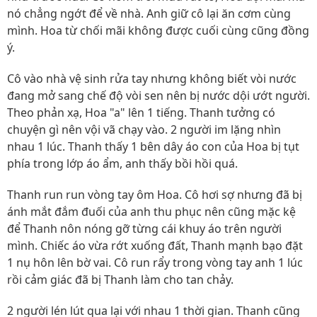
nó chẳng ngớt để về nhà. Anh giữ cô lại ăn cơm cùng
mình. Hoa từ chối mãi không được cuối cùng cũng đồng
ý.
Cô vào nhà vệ sinh rửa tay nhưng không biết vòi nước
đang mở sang chế độ vòi sen nên bị nước dội ướt người.
Theo phản xạ, Hoa "a" lên 1 tiếng. Thanh tưởng có
chuyện gì nên vội vã chạy vào. 2 người im lặng nhìn
nhau 1 lúc. Thanh thấy 1 bên dây áo con của Hoa bị tụt
phía trong lớp áo ẩm, anh thấy bồi hồi quá.
Thanh run run vòng tay ôm Hoa. Cô hơi sợ nhưng đã bị
ánh mắt đắm đuối của anh thu phục nên cũng mặc kệ
để Thanh nôn nóng gỡ từng cái khuy áo trên người
mình. Chiếc áo vừa rớt xuống đất, Thanh mạnh bạo đặt
1 nụ hôn lên bờ vai. Cô run rẩy trong vòng tay anh 1 lúc
rồi cảm giác đã bị Thanh làm cho tan chảy.
2 người lén lút qua lại với nhau 1 thời gian. Thanh cũng