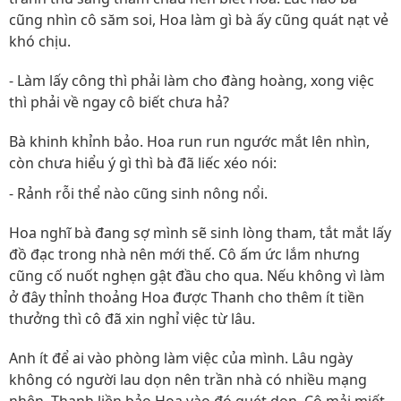
cũng nhìn cô săm soi, Hoa làm gì bà ấy cũng quát nạt vẻ
khó chịu.
- Làm lấy công thì phải làm cho đàng hoàng, xong việc
thì phải về ngay cô biết chưa hả?
Bà khinh khỉnh bảo. Hoa run run ngước mắt lên nhìn,
còn chưa hiểu ý gì thì bà đã liếc xéo nói:
- Rảnh rỗi thể nào cũng sinh nông nổi.
Hoa nghĩ bà đang sợ mình sẽ sinh lòng tham, tắt mắt lấy
đồ đạc trong nhà nên mới thế. Cô ấm ức lắm nhưng
cũng cố nuốt nghẹn gật đầu cho qua. Nếu không vì làm
ở đây thỉnh thoảng Hoa được Thanh cho thêm ít tiền
thưởng thì cô đã xin nghỉ việc từ lâu.
Anh ít để ai vào phòng làm việc của mình. Lâu ngày
không có người lau dọn nên trần nhà có nhiều mạng