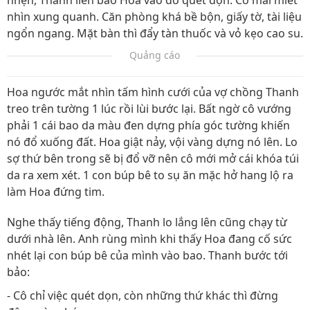
nhện, Thanh liền bảo Hoa vào đó quét dọn. Cô mải miết
nhìn xung quanh. Căn phòng khá bề bộn, giấy tờ, tài liệu
ngổn ngang. Mặt bàn thì đẩy tàn thuốc và vỏ kẹo cao su.
Quảng cáo
Hoa ngước mắt nhìn tấm hình cưới của vợ chồng Thanh
treo trên tường 1 lúc rồi lùi bước lại. Bất ngờ cô vướng
phải 1 cái bao da màu đen dựng phía góc tường khiến
nó đổ xuống đất. Hoa giật nảy, vội vàng dựng nó lên. Lo
sợ thứ bên trong sẽ bị đổ vỡ nên cô mới mở cái khóa túi
da ra xem xét. 1 con búp bê to sụ ăn mặc hở hang lộ ra
làm Hoa đứng tim.
Nghe thấy tiếng động, Thanh lo lắng lên cũng chạy từ
dưới nhà lên. Anh rùng mình khi thấy Hoa đang cố sức
nhét lại con búp bê của mình vào bao. Thanh bước tới
bảo:
- Cô chỉ việc quét dọn, còn những thứ khác thì đừng