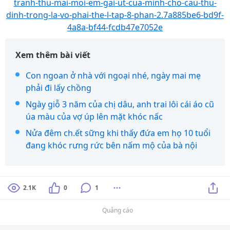
tranh-thu-mai-moi-em-gai-ut-cua-minh-cho-cau-thu-
dinh-trong-la-vo-phai-the-l-tap-8-phan-2.7a885be6-bd9f-
4a8a-bf44-fcdb47e7052e
Xem thêm bài viết
Con ngoan ở nhà với ngoại nhé, ngày mai mẹ
phải đi lấy chồng
Ngày giỗ 3 năm của chị dâu, anh trai lôi cái áo cũ
úa màu của vợ úp lên mặt khóc nấc
Nửa đêm ch.ết sững khi thấy đứa em họ 10 tuổi
đang khóc rưng rức bên nấm mộ của bà nội
2.1K
0
1
Quảng cáo