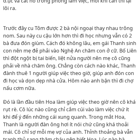
d.ục và cất nó trong phòng làm việc, mỗi khi cần thì lại
lôi ra.
Trước đây cu Tôm được 2 bà nội ngoại thay nhau trông
nom. Sau này cu cậu lớn hơn thì đi học nhưng vẫn có 2
bà đưa đón giùm. Cách đó không lâu, em gái Thanh sinh
con nên mẹ đẻ phải vào Nghệ An chăm con ở cữ. Bố Liên
thì đột ngột bị tai biến, liệt nửa người nên mẹ cô cũng
phải về nhà chăm ông. Chẳng còn cách nào khác, Thanh
đành thuê 1 người giúp việc theo giờ, giúp anh đón con
đi học và dọn dẹp nhà cửa. Hôm nào anh bận thì đi chợ
nấu cơm nữa.
Đó là lần đầu tiên Hoa làm giúp việc theo giờ nên cô khá
rụt rè. Cô lúc nào cũng chỉ cắm cúi vào làm việc chứ ít
khi để ý đến những cái xung quanh. Trong mắt Hoa,
Thanh là người đàn ông hơi ít nói chứ cũng khá thoải
mái. Cô chỉ sợ mỗi mẹ vợ của anh. Thỉnh thoảng bà vẫn
tranh thủ sang thăm cháu nên biết Hoa. Lúc nào bà