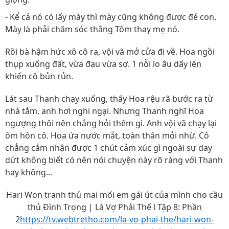
- Kể cả nó có lấy mày thì mày cũng không được đẻ con.
Mày là phải chăm sóc thằng Tôm thay mẹ nó.
Rồi bà hậm hức xô cô ra, vội vã mở cửa đi về. Hoa ngồi
thụp xuống đất, vừa đau vừa sợ. 1 nỗi lo âu dấy lên
khiến cô bủn rủn.
Lát sau Thanh chạy xuống, thấy Hoa rệu rã bước ra từ
nhà tắm, anh hơi nghi ngại. Nhưng Thanh nghĩ Hoa
ngượng thôi nên chẳng hỏi thêm gì. Anh vội vã chạy lại
ôm hôn cô. Hoa ứa nước mắt, toàn thân mỏi nhừ. Cô
chẳng cảm nhận được 1 chút cảm xúc gì ngoài sự day
dứt không biết có nên nói chuyện này rõ ràng với Thanh
hay không...
Hari Won tranh thủ mai mối em gái út của mình cho cầu
thủ Đình Trọng | Là Vợ Phải Thế l Tập 8: Phần
2
https://tv.webtretho.com/la-vo-phai-the/hari-won-