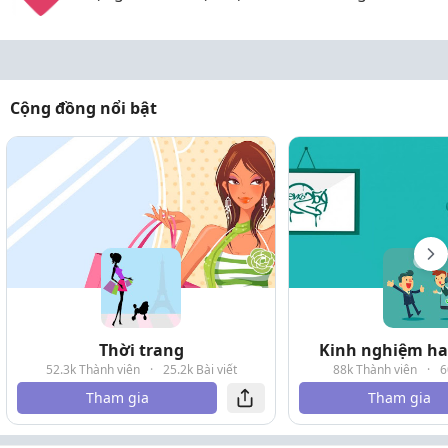
Cộng đồng nổi bật
Thời trang
Kinh nghiệm hay
52.3k Thành viên
·
25.2k Bài viết
88k Thành viên
·
6
Tham gia
Tham gia