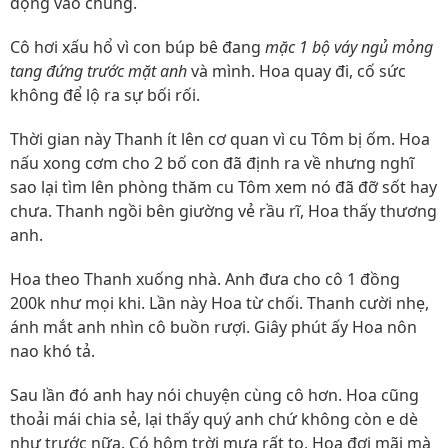
động vào chúng.
Cô hơi xấu hổ vì con búp bê đang
mặc 1 bộ váy ngủ mỏng
tang đứng trước mặt anh
và mình. Hoa quay đi, cố sức
không để lộ ra sự bối rối.
Thời gian này Thanh ít lên cơ quan vì cu Tôm bị ốm. Hoa
nấu xong cơm cho 2 bố con đã định ra về nhưng nghĩ
sao lại tìm lên phòng thăm cu Tôm xem nó đã đỡ sốt hay
chưa. Thanh ngồi bên giường vẻ rầu rĩ, Hoa thấy thương
anh.
Hoa theo Thanh xuống nhà. Anh đưa cho cô 1 đồng
200k như mọi khi. Lần này Hoa từ chối. Thanh cười nhẹ,
ánh mắt anh nhìn cô buồn rượi. Giây phút ấy Hoa nôn
nao khó tả.
Sau lần đó anh hay nói chuyện cùng cô hơn. Hoa cũng
thoải mái chia sẻ, lại thấy quý anh chứ không còn e dè
như trước nữa. Có hôm trời mưa rất to, Hoa đợi mãi mà