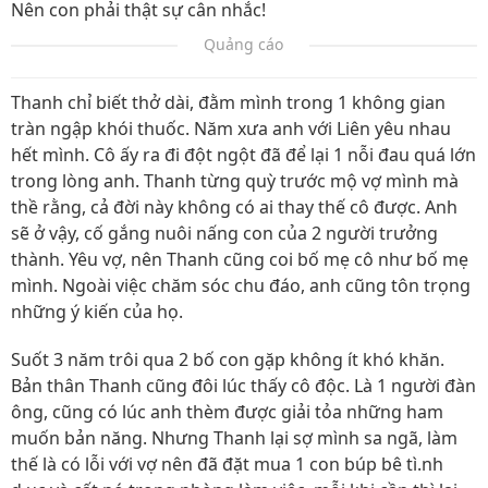
Nên con phải thật sự cân nhắc!
Quảng cáo
Thanh chỉ biết thở dài, đằm mình trong 1 không gian
tràn ngập khói thuốc. Năm xưa anh với Liên yêu nhau
hết mình. Cô ấy ra đi đột ngột đã để lại 1 nỗi đau quá lớn
trong lòng anh. Thanh từng quỳ trước mộ vợ mình mà
thề rằng, cả đời này không có ai thay thế cô được. Anh
sẽ ở vậy, cố gắng nuôi nấng con của 2 người trưởng
thành. Yêu vợ, nên Thanh cũng coi bố mẹ cô như bố mẹ
mình. Ngoài việc chăm sóc chu đáo, anh cũng tôn trọng
những ý kiến của họ.
Suốt 3 năm trôi qua 2 bố con gặp không ít khó khăn.
Bản thân Thanh cũng đôi lúc thấy cô độc. Là 1 người đàn
ông, cũng có lúc anh thèm được giải tỏa những ham
muốn bản năng. Nhưng Thanh lại sợ mình sa ngã, làm
thế là có lỗi với vợ nên đã đặt mua 1 con búp bê tì.nh