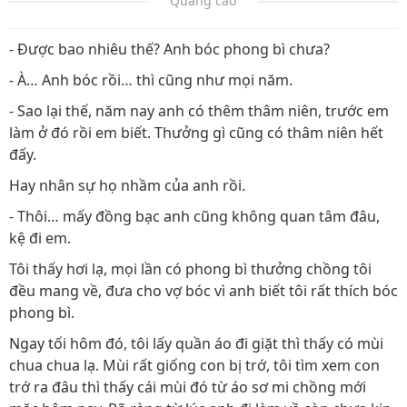
Quảng cáo
- Được bao nhiêu thế? Anh bóc phong bì chưa?
- À… Anh bóc rồi… thì cũng như mọi năm.
- Sao lại thế, năm nay anh có thêm thâm niên, trước em
làm ở đó rồi em biết. Thưởng gì cũng có thâm niên hết
đấy.
Hay nhân sự họ nhầm của anh rồi.
- Thôi… mấy đồng bạc anh cũng không quan tâm đâu,
kệ đi em.
Tôi thấy hơi lạ, mọi lần có phong bì thưởng chồng tôi
đều mang về, đưa cho vợ bóc vì anh biết tôi rất thích bóc
phong bì.
Ngay tối hôm đó, tôi lấy quần áo đi giặt thì thấy có mùi
chua chua lạ. Mùi rất giống con bị trớ, tôi tìm xem con
trớ ra đâu thì thấy cái mùi đó từ áo sơ mi chồng mới