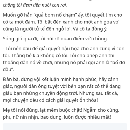
chồng tôi đem tiền nuôi con rơi.
Muốn gỡ hẳn “quả bom nổ chậm” ấy, tôi quyết tìm cho
cô ta một đám. Tôi bật đèn xanh cho một anh góa vợ
cũng là người tử tế đến ngỏ lời. Và cô ta đồng ý.
Sóng gió qua đi, tôi nói rõ quan điểm với chồng.
- Tôi nén đau để giải quyết hậu họa cho anh cũng vì con
tôi. Thằng bé kia không có lỗi. Tôi cho phép anh thi
thoảng dẫn nó về chơi, nhưng nó phải gọi anh là “bố đỡ
đầu”.
Đàn bà, đừng vội kết luận mình hạnh phúc, hãy cảnh
giác, người đàn ông tuyệt vời bên bạn rất có thể đang
giấu bạn những chuyện động trời. Nhưng sau tất cả,
mọi chuyện đều có cách giải quyết ổn thỏa!
Mẹ tôi nói đúng, lạt mềm buộc chặt! Ngẫm cho cùng,
phụ nữ nín nhịn, bao dung, luôn được nhiều mất!