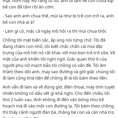
mặc hôm nay. Rõ ràng từ lúc anh đi làm về còn chưa kịp
bế con đã tắm rồi ăn cơm.
- Sao anh anh chua thế, mùi lạ như bị trẻ con trớ ra, anh
bế con nhà ai à?
- Làm gì có, mặc cả ngày mồ hôi ra thì mùi chua thôi.
Chồng tôi mặt biến sắc, ấp úng nói từng chữ. Tôi đã
đang chăm con nhỏ, tôi biết chắc chắn cái mùi đặc
trưng của mồ hôi nó rất khác với mùi bọn trẻ trớ sữa. Vẻ
mặt của anh khiến tôi nghi ngờ. Giác quan thứ 6 của
người phụ nữ mách bảo tôi chồng có vấn đề. Tôi âm
thầm theo dõi anh, may sao đường và giờ giấc chúng tôi
đi làm cũng khá tiện để chồng đi là tôi bám theo liền.
Anh vẫn đi làm và về đúng giờ, điện thoại, máy tính tuyệt
nhiên không có dấu vết gì khả nghi. Cho đến chiều tối
thứ 2 tuần sau. Anh không đi đến sân bóng như kế
hoạch mà đi vào một con đường lạ. Tôi bám theo chồng
thì thấy cảnh người đàn bà, thằng bé con và căn nhà trọ