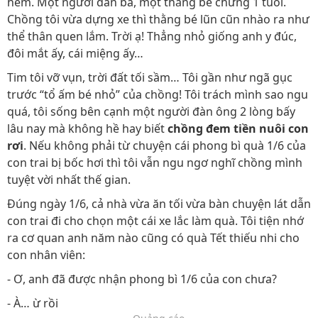
hẻm. Một người đàn bà, một thằng bé chừng 1 tuổi.
Chồng tôi vừa dựng xe thì thằng bé lũn cũn nhào ra như
thể thân quen lắm. Trời ạ! Thẳng nhỏ giống anh y đúc,
đôi mắt ấy, cái miệng ấy…
Tim tôi vỡ vụn, trời đất tối sầm… Tôi gần như ngã gục
trước “tổ ấm bé nhỏ” của chồng! Tôi trách mình sao ngu
quá, tôi sống bên cạnh một người đàn ông 2 lòng bấy
lâu nay mà không hề hay biết
chồng đem tiền nuôi con
rơi
. Nếu không phải từ chuyện cái phong bì quà 1/6 của
con trai bị bốc hơi thì tôi vẫn ngu ngơ nghĩ chồng mình
tuyệt vời nhất thế gian.
Đúng ngày 1/6, cả nhà vừa ăn tối vừa bàn chuyện lát dẫn
con trai đi cho chọn một cái xe lắc làm quà. Tôi tiện nhớ
ra cơ quan anh năm nào cũng có quà Tết thiếu nhi cho
con nhân viên:
- Ơ, anh đã được nhận phong bì 1/6 của con chưa?
- À… ừ rồi