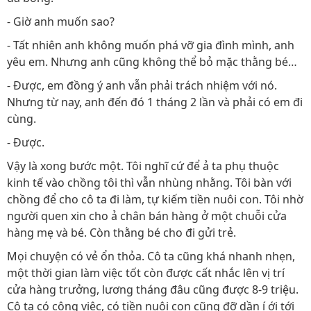
- Giờ anh muốn sao?
- Tất nhiên anh không muốn phá vỡ gia đình mình, anh
yêu em. Nhưng anh cũng không thể bỏ mặc thằng bé…
- Được, em đồng ý anh vẫn phải trách nhiệm với nó.
Nhưng từ nay, anh đến đó 1 tháng 2 lần và phải có em đi
cùng.
- Được.
Vậy là xong bước một. Tôi nghĩ cứ để ả ta phụ thuộc
kinh tế vào chồng tôi thì vẫn nhùng nhằng. Tôi bàn với
chồng để cho cô ta đi làm, tự kiếm tiền nuôi con. Tôi nhờ
người quen xin cho ả chân bán hàng ở một chuỗi cửa
hàng mẹ và bé. Còn thằng bé cho đi gửi trẻ.
Mọi chuyện có vẻ ổn thỏa. Cô ta cũng khá nhanh nhẹn,
một thời gian làm việc tốt còn được cất nhắc lên vị trí
cửa hàng trưởng, lương tháng đâu cũng được 8-9 triệu.
Cô ta có công việc, có tiền nuôi con cũng đỡ dần í ới tới