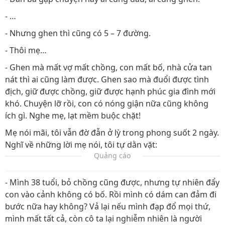
- …
- Nhưng ghen thì cũng có 5 – 7 đường.
- Thôi mẹ…
- Ghen mà mất vợ mất chồng, con mất bố, nhà cửa tan
nát thì ai cũng làm được. Ghen sao mà đuổi được tình
địch, giữ được chồng, giữ được hạnh phúc gia đình mới
khó. Chuyện lỡ rồi, con có nóng giận nữa cũng không
ích gì. Nghe mẹ, lạt mềm buộc chặt!
Mẹ nói mãi, tôi vẫn đờ đẫn ở lỳ trong phong suốt 2 ngày.
Nghĩ về những lời mẹ nói, tôi tự dằn vặt:
Quảng cáo
- Mình 38 tuổi, bỏ chồng cũng được, nhưng tự nhiên đẩy
con vào cảnh không có bố. Rồi mình có dám can đảm đi
bước nữa hay không? Vả lại nếu mình đạp đổ mọi thứ,
mình mất tất cả, còn cô ta lại nghiễm nhiên là người