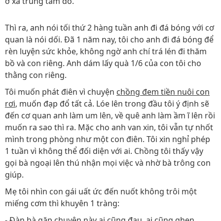
ở xa trung tâm đó.
Thì ra, anh nói tối thứ 2 hàng tuần anh đi đá bóng với cơ
quan là nói dối. Đã 1 năm nay, tôi cho anh đi đá bóng để
rèn luyện sức khỏe, không ngờ anh chí trá lén đi thăm
bồ và con riêng. Anh dám lấy quà 1/6 của con tôi cho
thằng con riêng.
Tôi muốn phát điên vì chuyện
chồng đem tiền nuôi con
rơi
, muốn đạp đổ tất cả. Lóe lên trong đầu tôi ý định sẽ
đến cơ quan anh làm um lên, về quê anh làm ầm ĩ lên rồi
muốn ra sao thì ra. Mặc cho anh van xin, tôi vẫn tự nhốt
mình trong phòng như một con điên. Tôi xin nghỉ phép
1 tuần vì không thể đối diện với ai. Chồng tôi thấy vậy
gọi bà ngoại lên thú nhận mọi việc và nhờ bà trông con
giúp.
Mẹ tôi nhìn con gái uất ức đến nuốt không trôi một
miếng cơm thì khuyên 1 tràng:
- Đàn bà gặp chuyện này ai cũng đau, ai cũng ghen.