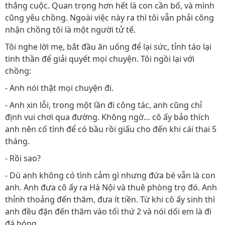
thắng cuộc. Quan trọng hơn hết là con cần bố, và mình
cũng yêu chồng. Ngoài việc này ra thì tôi vẫn phải công
nhận chồng tôi là một người tử tế.
Tôi nghe lời mẹ, bắt đầu ăn uống để lại sức, tỉnh táo lại
tinh thần để giải quyết mọi chuyện. Tôi ngồi lại với
chồng:
- Anh nói thật mọi chuyện đi.
- Anh xin lỗi, trong một lần đi công tác, anh cũng chỉ
định vui chơi qua đường. Không ngờ… cô ấy bảo thích
anh nên cố tình để có bầu rồi giấu cho đến khi cái thai 5
tháng.
- Rồi sao?
- Dù anh không có tình cảm gì nhưng đứa bé vẫn là con
anh. Anh đưa cô ấy ra Hà Nội và thuê phòng trọ đó. Anh
thỉnh thoảng đến thăm, đưa ít tiền. Từ khi cô ấy sinh thì
anh đều đặn đến thăm vào tối thứ 2 và nói dối em là đi
đá bóng.