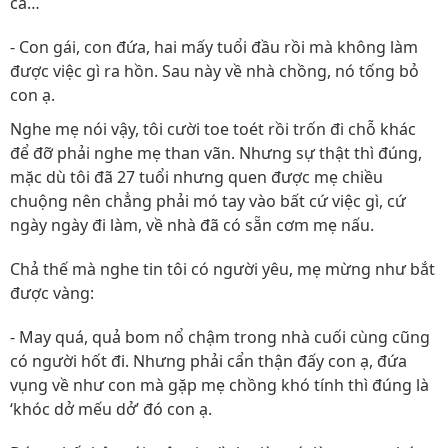
cả…
- Con gái, con đứa, hai mấy tuổi đầu rồi mà không làm
được việc gì ra hồn. Sau này về nhà chồng, nó tống bỏ
con ạ.
Nghe mẹ nói vậy, tôi cười toe toét rồi trốn đi chỗ khác
để đỡ phải nghe mẹ than vãn. Nhưng sự thật thì đúng,
mặc dù tôi đã 27 tuổi nhưng quen được mẹ chiều
chuộng nên chẳng phải mó tay vào bất cứ việc gì, cứ
ngày ngày đi làm, về nhà đã có sẵn cơm mẹ nấu.
Chả thế mà nghe tin tôi có người yêu, mẹ mừng như bắt
được vàng:
- May quá, quả bom nổ chậm trong nhà cuối cùng cũng
có người hốt đi. Nhưng phải cẩn thận đấy con ạ, đứa
vụng về như con mà gặp mẹ chồng khó tính thì đúng là
‘khóc dở mếu dở’ đó con ạ.