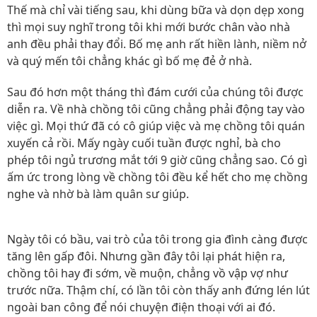
Thế mà chỉ vài tiếng sau, khi dùng bữa và dọn dẹp xong
thì mọi suy nghĩ trong tôi khi mới bước chân vào nhà
anh đều phải thay đổi. Bố mẹ anh rất hiền lành, niềm nở
và quý mến tôi chẳng khác gì bố mẹ đẻ ở nhà.
Sau đó hơn một tháng thì đám cưới của chúng tôi được
diễn ra. Về nhà chồng tôi cũng chẳng phải động tay vào
việc gì. Mọi thứ đã có cô giúp việc và mẹ chồng tôi quán
xuyến cả rồi. Mấy ngày cuối tuần được nghỉ, bà cho
phép tôi ngủ trương mắt tới 9 giờ cũng chẳng sao. Có gì
ấm ức trong lòng về chồng tôi đều kể hết cho mẹ chồng
nghe và nhờ bà làm quân sư giúp.
Ngày tôi có bầu, vai trò của tôi trong gia đình càng được
tăng lên gấp đôi. Nhưng gần đây tôi lại phát hiện ra,
chồng tôi hay đi sớm, về muộn, chẳng vồ vập vợ như
trước nữa. Thậm chí, có lần tôi còn thấy anh đứng lén lút
ngoài ban công để nói chuyện điện thoại với ai đó.