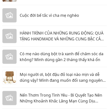
Cuộc đời bế tắc vì cha mẹ nghèo
HÀNH TRÌNH CỦA NHỮNG RUNG ĐỘNG: QUÀ
TẶNG HANDMADE VÀ NHỮNG CUNG BẬC CẢM
XÚC KHÔNG THỂ GỌI TÊN
Có mẹ nào dùng bột trà xanh để chăm sóc da
không? Mình dùng gần 2 tháng thấy khá ổn
Mọi người ơi, bột đậu đỏ loại nào mịn và dễ
dùng vậy? Mình đang muốn đổi sang nguyên
liệu thiên nhiên
Nến Thơm Trong Tình Yêu - Bí Quyết Tạo Nên
Những Khoảnh Khắc Lãng Mạn Cùng Dịu
Candle