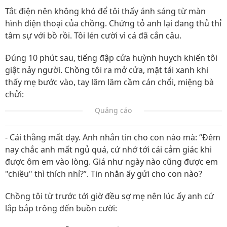
Tắt điện nên không khó để tôi thấy ánh sáng từ màn
hình điện thoại của chồng. Chứng tỏ anh lại đang thủ thỉ
tâm sự với bồ rồi. Tôi lén cười vì cá đã cắn câu.
Đúng 10 phút sau, tiếng đập cửa huỳnh huỵch khiến tôi
giật nảy người. Chồng tôi ra mở cửa, mặt tái xanh khi
thấy mẹ bước vào, tay lăm lăm cầm cán chổi, miệng bà
chửi:
Quảng cáo
- Cái thằng mất dạy. Anh nhắn tin cho con nào mà: “Đêm
nay chắc anh mất ngủ quá, cứ nhớ tới cái cảm giác khi
được ôm em vào lòng. Giá như ngày nào cũng được em
"chiều" thì thích nhỉ?”. Tin nhắn ấy gửi cho con nào?
Chồng tôi từ trước tới giờ đều sợ mẹ nên lúc ấy anh cứ
lắp bắp trông đến buồn cười: