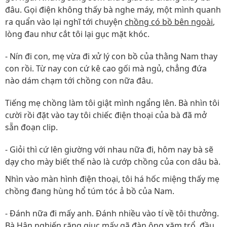
đâu. Gọi điện không thấy bà nghe máy, một mình quanh
ra quẩn vào lại nghĩ tới chuyện
chồng có bồ bên ngoài
,
lòng đau như cắt tôi lại gục mặt khóc.
- Nín đi con, mẹ vừa đi xử lý con bồ của thằng Nam thay
con rồi. Từ nay con cứ kê cao gối mà ngủ, chẳng đứa
nào dám chạm tới chồng con nữa đâu.
Tiếng mẹ chồng làm tôi giật mình ngẩng lên. Bà nhìn tôi
cười rồi đặt vào tay tôi chiếc điện thoại của bà đã mở
sẵn đoạn clip.
- Giỏi thì cứ lên giường với nhau nữa đi, hôm nay bà sẽ
dạy cho mày biết thế nào là cướp chồng của con dâu bà.
Nhìn vào màn hình điện thoại, tôi há hốc miệng thấy mẹ
chồng đang hùng hổ túm tóc ả bồ của Nam.
- Đánh nữa đi mấy anh. Đánh nhiều vào tí về tôi thưởng.
Bà Hân nghiến răng giục mấy gã đàn ông xăm trổ, đầu