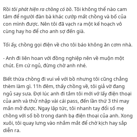
Rồi
tôi phát hiện ra chồng có bồ
. Tôi không thể nào cam
tâm để người đàn bà khác cướp mất chồng và bố của
con mình được. Nên tôi đã vạch ra một kế hoạch vô
cùng hay ho để cho anh sợ đến già.
Tối ấy, chồng gọi điện về cho tôi báo không ăn cơm nhà.
- Anh đi liên hoan với đồng nghiệp nên về muộn một
chút. Em cứ ngủ, đừng chờ anh nhé.
Biết thừa chồng đi vui vẻ với bồ nhưng tôi cũng chẳng
thèm làm gì. 11h đêm, thấy chồng về, tôi giả vờ đang
ngủ say sưa. Đợi lúc anh đi tắm tôi mới vớ lấy điện thoại
của anh và thử nhập vài cái pass, đến lần thứ 3 thì may
mắn mở được. Ngay lập tức, tôi nhanh tay đổi số mẹ
chồng với số bồ trong danh bạ điện thoại của anh. Xong
xuôi, tôi quay lưng vào nhắm mắt để chờ kịch hay sắp
diễn ra.