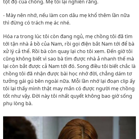
tột độ của chồng. Mẹ tôi lại nghiến răng.
- Mày nên nhớ, nếu làm con dâu mẹ khổ thêm lần nữa
thì đừng có trách mẹ ác nhé.
Hóa ra trong lúc tôi còn đang ngủ, mẹ chồng tôi đã tìm
tới tận nhà ả bồ của Nam, rồi gọi điện bắt Nam tới để bà
xử lý cả thể. Rồi bà còn quay lại cho tôi xem. Đến giờ tôi
cũng không biết vì sao bà tìm được nhà ả nhanh thế mà
lại còn bắt được cả Nam tới đó. Song điều tôi biết chắc là
chồng tôi đã nhận được bài học nhớ đời, chẳng dám tơ
tưởng gái gú bên ngoài nữa. Mỗi lần nhớ lại đoạn clip ấy
tôi lại thấy mình thật may mắn có được người mẹ chồng
tốt như vậy. Đời này tôi nhất quyết không bao giờ sống
phụ lòng bà.