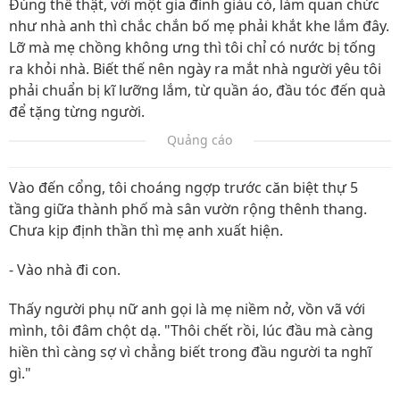
Đúng thế thật, với một gia đình giàu có, làm quan chức
như nhà anh thì chắc chắn bố mẹ phải khắt khe lắm đây.
Lỡ mà mẹ chồng không ưng thì tôi chỉ có nước bị tống
ra khỏi nhà. Biết thế nên ngày ra mắt nhà người yêu tôi
phải chuẩn bị kĩ lưỡng lắm, từ quần áo, đầu tóc đến quà
để tặng từng người.
Quảng cáo
Vào đến cổng, tôi choáng ngợp trước căn biệt thự 5
tầng giữa thành phố mà sân vườn rộng thênh thang.
Chưa kịp định thần thì mẹ anh xuất hiện.
- Vào nhà đi con.
Thấy người phụ nữ anh gọi là mẹ niềm nở, vồn vã với
mình, tôi đâm chột dạ. "Thôi chết rồi, lúc đầu mà càng
hiền thì càng sợ vì chẳng biết trong đầu người ta nghĩ
gì."