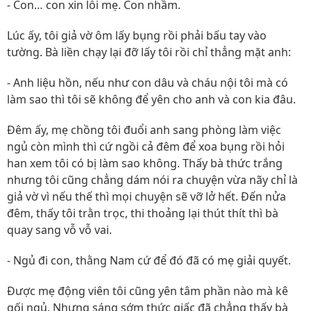
- Con… con xin lỗi mẹ. Con nhầm.
Lúc ấy, tôi giả vờ ôm lấy bụng rồi phải bấu tay vào
tường. Bà liền chạy lại đỡ lấy tôi rồi chỉ thẳng mặt anh:
- Anh liệu hồn, nếu như con dâu và cháu nội tôi mà có
làm sao thì tôi sẽ không để yên cho anh và con kia đâu.
Đêm ấy, mẹ chồng tôi đuổi anh sang phòng làm việc
ngủ còn mình thì cứ ngồi cả đêm để xoa bụng rồi hỏi
han xem tôi có bị làm sao không. Thấy bà thức trắng
nhưng tôi cũng chẳng dám nói ra chuyện vừa nãy chỉ là
giả vờ vì nếu thế thì mọi chuyện sẽ vỡ lở hết. Đến nửa
đêm, thấy tôi trằn trọc, thi thoảng lại thút thít thì bà
quay sang vỗ vỗ vai.
- Ngủ đi con, thằng Nam cứ để đó đã có mẹ giải quyết.
Được mẹ động viên tôi cũng yên tâm phần nào mà kê
gối ngủ. Nhưng sáng sớm thức giấc đã chẳng thấy bà