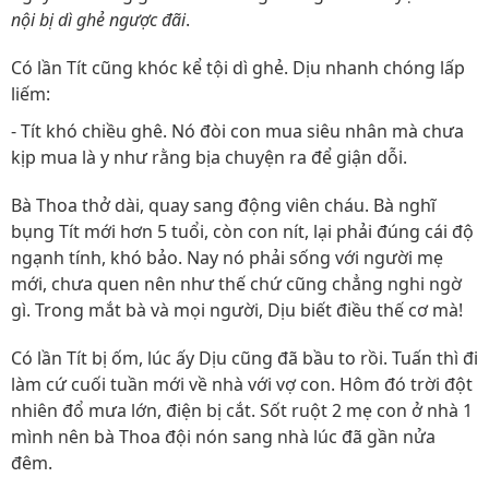
nội bị dì ghẻ ngược đãi
.
Có lần Tít cũng khóc kể tội dì ghẻ. Dịu nhanh chóng lấp
liếm:
- Tít khó chiều ghê. Nó đòi con mua siêu nhân mà chưa
kịp mua là y như rằng bịa chuyện ra để giận dỗi.
Bà Thoa thở dài, quay sang động viên cháu. Bà nghĩ
bụng Tít mới hơn 5 tuổi, còn con nít, lại phải đúng cái độ
ngạnh tính, khó bảo. Nay nó phải sống với người mẹ
mới, chưa quen nên như thế chứ cũng chẳng nghi ngờ
gì. Trong mắt bà và mọi người, Dịu biết điều thế cơ mà!
Có lần Tít bị ốm, lúc ấy Dịu cũng đã bầu to rồi. Tuấn thì đi
làm cứ cuối tuần mới về nhà với vợ con. Hôm đó trời đột
nhiên đổ mưa lớn, điện bị cắt. Sốt ruột 2 mẹ con ở nhà 1
mình nên bà Thoa đội nón sang nhà lúc đã gần nửa
đêm.