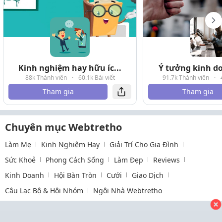
Kinh nghiệm hay hữu íc...
Ý tưởng kinh do
88k Thành viên
·
60.1k Bài viết
91.7k Thành viên
·
Tham gia
Tham gia
Chuyên mục Webtretho
Làm Mẹ
Kinh Nghiệm Hay
Giải Trí Cho Gia Đình
Sức Khoẻ
Phong Cách Sống
Làm Đẹp
Reviews
Kinh Doanh
Hội Bàn Tròn
Cưới
Giao Dịch
Câu Lạc Bộ & Hội Nhóm
Ngôi Nhà Webtretho