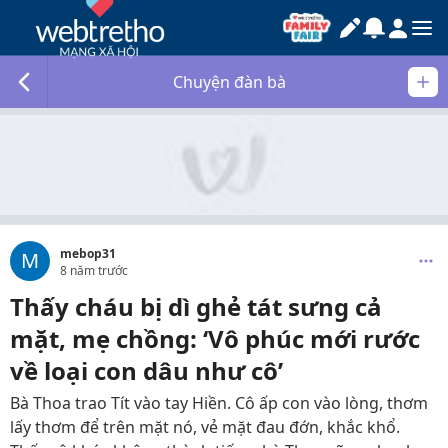
Chuyện đàn bà
mebop31
M
8 năm trước
Thấy cháu bị dì ghẻ tát sưng cả
mặt, mẹ chồng: ‘Vô phúc mới rước
về loại con dâu như cô’
Bà Thoa trao Tít vào tay Hiền. Cô ấp con vào lòng, thơm
lấy thơm để trên mặt nó, vẻ mặt đau đớn, khắc khổ.