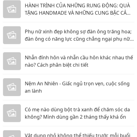
HÀNH TRÌNH CỦA NHỮNG RUNG ĐỘNG: QUÀ
TẶNG HANDMADE VÀ NHỮNG CUNG BẬC CẢM
XÚC KHÔNG THỂ GỌI TÊN
Phụ nữ xinh đẹp không sợ đàn ông trăng hoa;
đàn ông có năng lực cũng chẳng ngại phụ nữ
thực tế
Nhẫn đính hôn và nhẫn cầu hôn khác nhau thế
nào? Cách phân biệt chi tiết
Nệm An Nhiên - Giấc ngủ trọn vẹn, cuộc sống
an lành
Có mẹ nào dùng bột trà xanh để chăm sóc da
không? Mình dùng gần 2 tháng thấy khá ổn
Vật dụng nhỏ không thể thiếu trước mỗi buổi