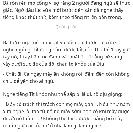
Bà rón rén mở cổng vì sợ rằng 2 người đang ngủ sẽ thức
giấc. Ngờ đâu lúc vừa mới bước đến sân đã nghe thấy
tiếng khóc thút thít, kèm theo tiếng rít lên bên trong.
Quảng cáo
Bà hơi e ngại nên mới tắt vội đèn pin bước tới cửa sổ
nghe ngóng. Tít đang nằm dưới đất, còn Dịu thì 1 tay giữ
tay nó, 1 tay liên tục đánh vào mặt Tít. Thằng bé vùng
vẫy dưới sức đè của đôi chân to khỏe của Dịu.
- Chết đi! Cả ngày mày ăn không rồi, đêm đến còn không
chịu để yên cho ai ngủ.
Nghe tiếng Tít khóc như thể sắp bị lả đi, cô dịu giọng:
- Mày có trách thì trách con mẹ mày gan lì. Nếu như năm
xưa nghe lời tao từ bỏ bố mày sớm hơn có khi mày được
đi với nó luôn rồi! Không thể hiểu được thằng bố mày
muốn giữ cái của nợ ở nhà làm gì không biết...