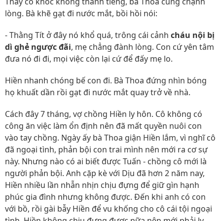
Thấy cô khóc không thành tiếng, bà Thoa cũng chạnh
lòng. Bà khẽ gạt đi nước mắt, bồi hồi nói:
- Thằng Tít ở đây nó khổ quá, trông cái cảnh
cháu nội bị
dì ghẻ ngược đãi
, mẹ chẳng đành lòng. Con cứ yên tâm
đưa nó đi đi, mọi việc còn lại cứ để đấy mẹ lo.
Hiền nhanh chóng bế con đi. Bà Thoa đứng nhìn bóng
họ khuất dần rồi gạt đi nước mắt quay trở về nhà.
Cách đây 7 tháng, vợ chồng Hiền ly hôn. Cô không có
công ăn việc làm ổn định nên đã mất quyền nuôi con
vào tay chồng. Ngày ấy bà Thoa giận Hiền lắm, vì nghĩ cô
đã ngoại tình, phản bội con trai mình nên mới ra cơ sự
này. Nhưng nào có ai biết được Tuấn - chồng cô mới là
người phản bội. Anh cặp kè với Dịu đã hơn 2 năm nay,
Hiền nhiều lần nhẫn nhịn chịu đựng để giữ gìn hạnh
phúc gia đình nhưng không được. Đến khi anh có con
với bồ, rồi gài bẫy Hiền để vu khống cho cô cái tội ngoại
tình, Hiền không chịu đựng được nữa nên mới phải ly