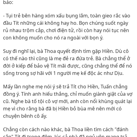
bảo:
- Tụi trẻ bên hàng xóm xấu bụng lắm, toàn gieo rắc vào
đầu Tít những cái không hay ho. Bọn chúng suốt ngày
rủ nhau trộm cắp, chơi điện tử, rồi còn hay nói tục nên
con không muốn cho nó ra ngoài với bọn ý.
Suy đi nghĩ lại, bà Thoa quyết định tìm gặp Hiền. Dù cô
có thế nào thì cũng là mẹ đẻ ra đứa trẻ. Bà chẳng thể ở
đời ở kiếp để bảo vệ Tít mãi được, cũng chẳng thể để nó
sống trong sợ hãi với 1 người mẹ kế độc ác như Dịu.
Mấy lần nghe mẹ nói ý sẽ trả Tít cho Hiền, Tuấn chẳng
đồng ý. Tính anh hiếu thắng, chỉ muốn giành giật của vợ
cũ. Nghe bà tố tội cô vợ mới, anh còn nổi khùng quát lại
mẹ vì cho rằng bà đã bị Hiền bỏ bùa mê nên mới có
chuyện bênh cô ấy.
Chẳng còn cách nào khác, bà Thoa liền tìm cách "đánh
cắp" Tít đi trong đêm, lúc cả nhà đã ngủ yên mang trả