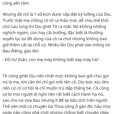
cũng yên tâm.
Nhưng đó chỉ là 1 vở kịch được sắp đặt kỹ lưỡng của Dịu.
Trước mặt mẹ chồng cô tỏ ra thảo mai, dễ chịu thế thôi
chứ sau lưng thì Dịu ghét Tít ra mặt. Nó không những
nghịch ngợm, còn hay cãi bướng, đặc biệt là thường
xuyên lục lọi đồ dùng của cô ra chơi nhưng không bao
giờ thèm cất lại chỗ cũ. Nhiều lần Dịu phát vào mông nó
đau điếng, gào lên:
- Đồ hư thân, con mẹ mày không biết dạy mày hả?
Tít cũng ghét Dịu nên nhất mực không bao giờ chịu gọi
nó là mẹ, khi cần thì chỉ gọi mỗi tên cô. Dịu bức xúc lắm
nên cứ có cơ hội là chỉ muốn trù dập thằng bé. Cô cũng
sợ bị mọi người dị nghị nên rất biết cách hành hạ nó,
sao cho nó vừa đau nhưng ít để lại dấu tích trên người.
Thế nên mới có chuyện bà Thoa sống ở gần đó, hầu như
ngày nào cũng ghé chơi nhưng chẳng biết chuyện
cháu