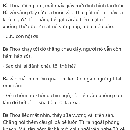
Bà Thoa điếng tim, mất mấy giây mới định hình lại được.
Bà vội vàng đẩy cửa ra bước vào. Dịu giật mình nhảy ra
khỏi người Tít. Thằng bé gạt cái áo trên mặt mình
xuống, thở dốc. 2 mắt nó sưng húp, mếu máo bảo:
- Cứu con nội ơi!
Bà Thoa chạy tới đỡ thằng cháu dậy, người nó vẫn còn
hâm hấp sốt.
- Sao chị lại đánh cháu tôi thế hả?
Bà vằn mắt nhìn Dịu quát um lên. Cô ngập ngừng 1 lát
mới bảo:
- Đêm hôm nó không chịu ngủ, còn lẻn vào phòng con
làm đổ hết bình sữa bầu rồi kia kìa.
Bà Thoa liếc mắt nhìn, thấy sữa vương vãi trên sàn.
Chẳng nói thêm câu gì, bà bế luôn Tít ra ngoài phòng
khách. Mãi tận hôm ấy bà mới chịu ngồi yên nghe Tít kể.