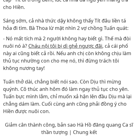
cho Hiền.
Sáng sớm, cả nhà thức dậy không thấy Tít đâu liền tá
hỏa đi tìm. Bà Thoa lừ mặt nhìn 2 vợ chồng Tuấn quát:
- Nó mất tích mà 2 người không hay biết gì. Thế mà đòi
nuôi nó à?
Cháu nội tôi bị dì ghẻ ngược đãi
, cả cái phố
này ai cũng biết cả rồi. Nếu anh chị còn không chịu làm
thủ tục nhường con cho mẹ nó, thì đừng trách tôi
không nương tay!
Tuấn thở dài, chẳng biết nói sao. Còn Dịu thì mừng
quýnh. Cô thúc anh hôm đó làm ngay thủ tục cho yên.
Tuấn bực mình lắm, chỉ muốn xả hận lên đầu Dịu mà lại
chẳng dám làm. Cuối cùng anh cũng phải đồng ý cho
Hiền được nuôi con.
Giảm cân thành công, bản sao Hà Hồ đăng quang Ca sĩ
thần tượng | Chung kết