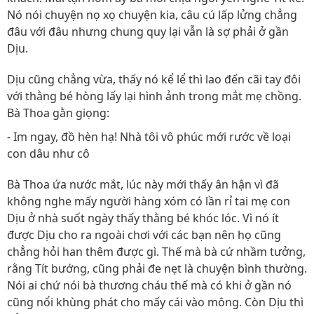
Nó nói chuyện nọ xọ chuyện kia, câu cú lấp lửng chẳng
đâu với đâu nhưng chung quy lại vẫn là sợ phải ở gần
Dịu.
Dịu cũng chẳng vừa, thấy nó kể lể thì lao đến cãi tay đôi
với thằng bé hòng lấy lại hình ảnh trong mắt mẹ chồng.
Bà Thoa gằn giọng:
- Im ngay, đồ hèn hạ! Nhà tôi vô phúc mới rước về loại
con dâu như cô
Bà Thoa ứa nước mắt, lúc này mới thấy ân hận vì đã
không nghe mấy người hàng xóm có lần rỉ tai mẹ con
Dịu ở nhà suốt ngày thấy thằng bé khóc lóc. Vì nó ít
được Dịu cho ra ngoài chơi với các bạn nên họ cũng
chẳng hỏi han thêm được gì. Thế mà bà cứ nhầm tưởng,
rằng Tít bướng, cũng phải đe nẹt là chuyện bình thường.
Nói ai chứ nói bà thương cháu thế mà có khi ở gần nó
cũng nổi khùng phát cho mấy cái vào mông. Còn Dịu thì