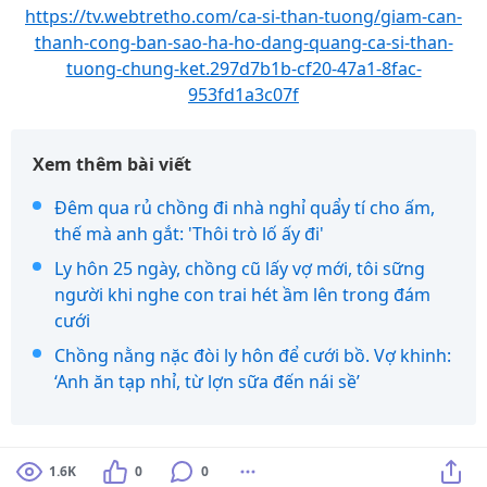
https://tv.webtretho.com/ca-si-than-tuong/giam-can-
thanh-cong-ban-sao-ha-ho-dang-quang-ca-si-than-
tuong-chung-ket.297d7b1b-cf20-47a1-8fac-
953fd1a3c07f
Xem thêm bài viết
Đêm qua rủ chồng đi nhà nghỉ quẩy tí cho ấm,
thế mà anh gắt: 'Thôi trò lố ấy đi'
Ly hôn 25 ngày, chồng cũ lấy vợ mới, tôi sững
người khi nghe con trai hét ầm lên trong đám
cưới
Chồng nằng nặc đòi ly hôn để cưới bồ. Vợ khinh:
‘Anh ăn tạp nhỉ, từ lợn sữa đến nái sề’
1.6K
0
0