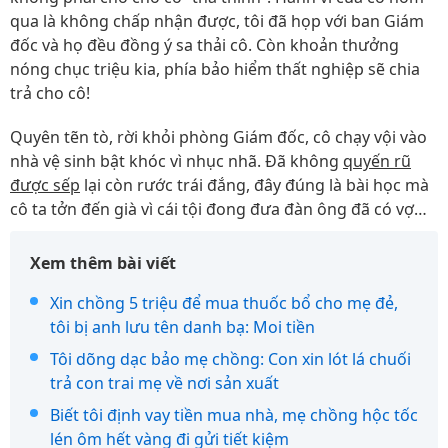
qua là không chấp nhận được, tôi đã họp với ban Giám
đốc và họ đều đồng ý sa thải cô. Còn khoản thưởng
nóng chục triệu kia, phía bảo hiểm thất nghiệp sẽ chia
trả cho cô!
Quyên tẽn tò, rời khỏi phòng Giám đốc, cô chạy vội vào
nhà vệ sinh bật khóc vì nhục nhã. Đã không
quyến rũ
được sếp
lại còn rước trái đắng, đây đúng là bài học mà
cô ta tởn đến già vì cái tội đong đưa đàn ông đã có vợ…
Xem thêm bài viết
Xin chồng 5 triệu để mua thuốc bổ cho mẹ đẻ,
tôi bị anh lưu tên danh bạ: Moi tiền
Tôi dõng dạc bảo mẹ chồng: Con xin lót lá chuối
trả con trai mẹ về nơi sản xuất
Biết tôi định vay tiền mua nhà, mẹ chồng hộc tốc
lén ôm hết vàng đi gửi tiết kiệm