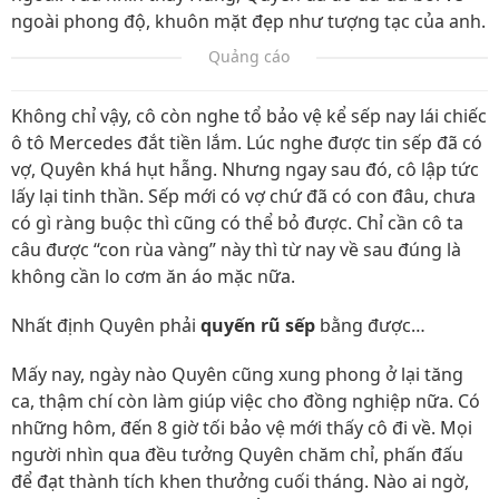
ngoài phong độ, khuôn mặt đẹp như tượng tạc của anh.
Quảng cáo
Không chỉ vậy, cô còn nghe tổ bảo vệ kể sếp nay lái chiếc
ô tô Mercedes đắt tiền lắm. Lúc nghe được tin sếp đã có
vợ, Quyên khá hụt hẫng. Nhưng ngay sau đó, cô lập tức
lấy lại tinh thần. Sếp mới có vợ chứ đã có con đâu, chưa
có gì ràng buộc thì cũng có thể bỏ được. Chỉ cần cô ta
câu được “con rùa vàng” này thì từ nay về sau đúng là
không cần lo cơm ăn áo mặc nữa.
Nhất định Quyên phải
quyến rũ sếp
bằng được…
Mấy nay, ngày nào Quyên cũng xung phong ở lại tăng
ca, thậm chí còn làm giúp việc cho đồng nghiệp nữa. Có
những hôm, đến 8 giờ tối bảo vệ mới thấy cô đi về. Mọi
người nhìn qua đều tưởng Quyên chăm chỉ, phấn đấu
để đạt thành tích khen thưởng cuối tháng. Nào ai ngờ,