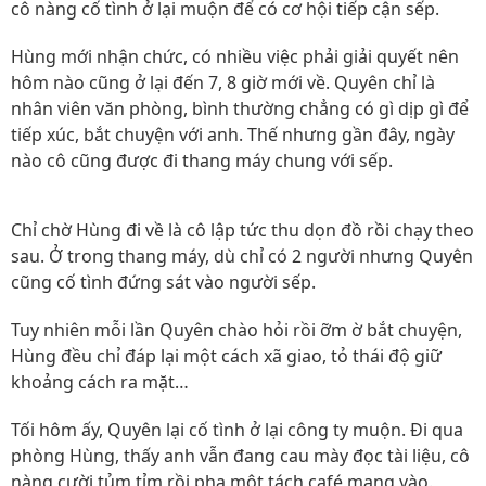
cô nàng cố tình ở lại muộn để có cơ hội tiếp cận sếp.
Hùng mới nhận chức, có nhiều việc phải giải quyết nên
hôm nào cũng ở lại đến 7, 8 giờ mới về. Quyên chỉ là
nhân viên văn phòng, bình thường chẳng có gì dịp gì để
tiếp xúc, bắt chuyện với anh. Thế nhưng gần đây, ngày
nào cô cũng được đi thang máy chung với sếp.
Chỉ chờ Hùng đi về là cô lập tức thu dọn đồ rồi chạy theo
sau. Ở trong thang máy, dù chỉ có 2 người nhưng Quyên
cũng cố tình đứng sát vào người sếp.
Tuy nhiên mỗi lần Quyên chào hỏi rồi ỡm ờ bắt chuyện,
Hùng đều chỉ đáp lại một cách xã giao, tỏ thái độ giữ
khoảng cách ra mặt…
Tối hôm ấy, Quyên lại cố tình ở lại công ty muộn. Đi qua
phòng Hùng, thấy anh vẫn đang cau mày đọc tài liệu, cô
nàng cười tủm tỉm rồi pha một tách café mang vào.