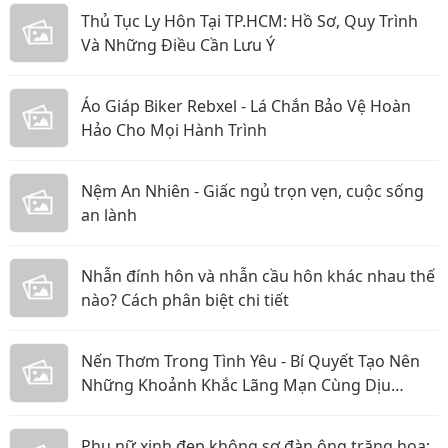
Thủ Tục Ly Hôn Tại TP.HCM: Hồ Sơ, Quy Trình
Và Những Điều Cần Lưu Ý
Áo Giáp Biker Rebxel - Lá Chắn Bảo Vệ Hoàn
Hảo Cho Mọi Hành Trình
Nệm An Nhiên - Giấc ngủ trọn vẹn, cuộc sống
an lành
Nhẫn đính hôn và nhẫn cầu hôn khác nhau thế
nào? Cách phân biệt chi tiết
Nến Thơm Trong Tình Yêu - Bí Quyết Tạo Nên
Những Khoảnh Khắc Lãng Mạn Cùng Dịu
Candle
Phụ nữ xinh đẹp không sợ đàn ông trăng hoa;