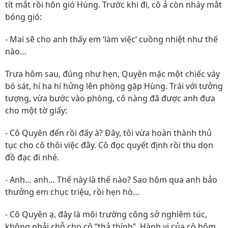
tít mắt rồi hôn gió Hùng. Trước khi đi, cô ả còn nháy mắt
bóng gió:
- Mai sẽ cho anh thấy em ‘làm việc’ cuồng nhiệt như thế
nào…
Trưa hôm sau, đúng như hẹn, Quyên mặc một chiếc váy
bó sát, hí ha hí hửng lên phòng gặp Hùng. Trái với tưởng
tượng, vừa bước vào phòng, cô nàng đã được anh đưa
cho một tờ giấy:
- Cô Quyên đến rồi đấy à? Đây, tôi vừa hoàn thành thủ
tục cho cô thôi việc đây. Cô đọc quyết định rồi thu dọn
đồ đạc đi nhé.
- Anh… anh… Thế này là thế nào? Sao hôm qua anh bảo
thưởng em chục triệu, rồi hẹn hò…
- Cô Quyên ạ, đây là môi trường công sở nghiêm túc,
không phải chỗ cho cô “thả thính”. Hành vi của cô hôm