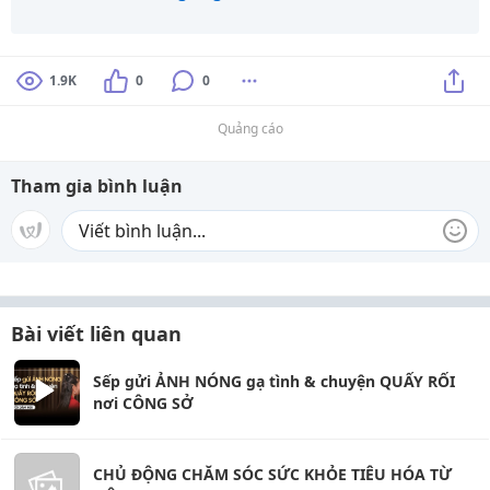
1.9K
0
0
Quảng cáo
Tham gia bình luận
Bài viết liên quan
Sếp gửi ẢNH NÓNG gạ tình & chuyện QUẤY RỐI
nơi CÔNG SỞ
CHỦ ĐỘNG CHĂM SÓC SỨC KHỎE TIÊU HÓA TỪ