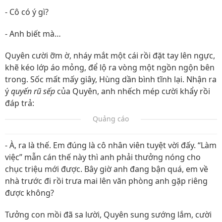
- Cô có ý gì?
- Anh biết mà…
Quyên cười ỡm ờ, nháy mắt một cái rồi đặt tay lên ngực,
khẽ kéo lớp áo mỏng, để lộ ra vòng một ngồn ngộn bên
trong. Sốc mất mấy giây, Hùng dần bình tĩnh lại. Nhận ra
ý
quyến rũ sếp
của Quyên, anh nhếch mép cười khẩy rồi
đáp trả:
Quảng cáo
- À, ra là thế. Em đúng là cô nhân viên tuyệt vời đấy. “Làm
việc” mẫn cán thế này thì anh phải thưởng nóng cho
chục triệu mới được. Bây giờ anh đang bận quá, em về
nhà trước đi rồi trưa mai lên văn phòng anh gặp riêng
được không?
Tưởng con mồi đã sa lười, Quyên sung sướng lắm, cười