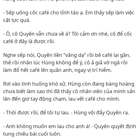
- Sếp uống cốc café cho tỉnh táo ạ. Em thấy sếp làm việc
cật lực quá.
- Ồ, cô Quyên vẫn chưa về à? Tôi cảm ơn nhé, cô để cốc
café ở đây là được rồi.
Nghe sếp nói, Quyên liền “vâng dạ” rồi bê café lại gần,
thế rồi nhân lúc Hùng không để ý, cô ả giả vờ ngã rồi
làm đổ hết café lên quần anh, ngay vị trí hiểm.
Rơi vào tình huống khó xử, Hùng còn đang bàng hoàng
chưa biết làm sao thì đã thấy cô nhân viên của mình sấn
lăn đến giơ tay động chạm, lau vết café cho mình.
- Thôi được rồi, để tôi tự lau. - Hùng vội đẩy Quyên ra.
- Anh không muốn em lau cho anh à! - Quyên quyết định
tung chiêu bài cuối luôn.