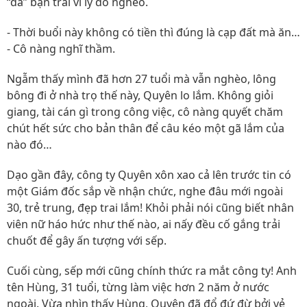
“đá” bạn trai vì lý do nghèo.
- Thời buổi này không có tiền thì đúng là cạp đất mà ăn…
- Cô nàng nghĩ thầm.
Ngẫm thấy mình đã hơn 27 tuổi mà vẫn nghèo, lông
bông đi ở nhà trọ thế này, Quyên lo lắm. Không giỏi
giang, tài cán gì trong công việc, cô nàng quyết chăm
chút hết sức cho bản thân để câu kéo một gã lắm của
nào đó…
Dạo gần đây, công ty Quyên xôn xao cả lên trước tin có
một Giám đốc sắp về nhận chức, nghe đâu mới ngoài
30, trẻ trung, đẹp trai lắm! Khỏi phải nói cũng biết nhân
viên nữ háo hức như thế nào, ai nấy đều cố gắng trải
chuốt để gây ấn tượng với sếp.
Cuối cùng, sếp mới cũng chính thức ra mắt công ty! Anh
tên Hùng, 31 tuổi, từng làm việc hơn 2 năm ở nước
ngoài. Vừa nhìn thấy Hùng, Quyên đã đổ đứ đừ bởi vẻ