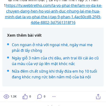
1
https://tv.webtretho.com/la-vo-phai-the/lam-vy-da-ke-
chuyen-dang-hen-ho-voi-anh-duc-nhung-lai-me-hua-
minh-dat-la-vo-phai-the-l-tap-9-phan-1.4ac60cd8-2f49-
4d6e-8802-3d7561318f16
Xem thêm bài viết
Con ngoan ở nhà với ngoại nhé, ngày mai mẹ
phải đi lấy chồng
Ngày giỗ 3 năm của chị dâu, anh trai lôi cái áo cũ
úa màu của vợ úp lên mặt khóc nấc
Nửa đêm ch.ết sững khi thấy đứa em họ 10 tuổi
đang khóc rưng rức bên nấm mộ của bà nội
1.3K
0
0