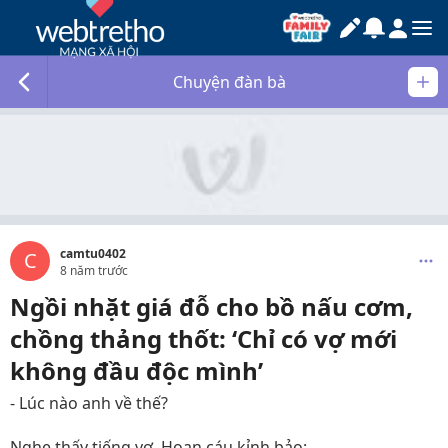
Chuyện đàn bà
camtu0402
C
8 năm trước
Ngồi nhặt giá đỗ cho bồ nấu cơm,
chồng thảng thốt: ‘Chỉ có vợ mới
không đầu độc mình’
- Lúc nào anh về thế?
Nghe thấy tiếng vợ, Hoan cáu kỉnh bảo: