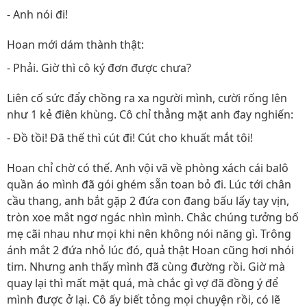
- Anh nói đi!
Hoan mới dám thành thật:
- Phải. Giờ thì cô ký đơn được chưa?
Liên cố sức đẩy chồng ra xa người mình, cười rống lên
như 1 kẻ điên khùng. Cô chỉ thẳng mặt anh đay nghiến:
- Đồ tồi! Đã thế thì cút đi! Cút cho khuất mắt tôi!
Hoan chỉ chờ có thế. Anh vội vã về phòng xách cái balô
quần áo mình đã gói ghém sẵn toan bỏ đi. Lúc tới chân
cầu thang, anh bắt gặp 2 đứa con đang bấu lấy tay vịn,
tròn xoe mắt ngơ ngác nhìn mình. Chắc chúng tưởng bố
mẹ cãi nhau như mọi khi nên không nói năng gì. Trông
ánh mắt 2 đứa nhỏ lúc đó, quả thật Hoan cũng hơi nhói
tim. Nhưng anh thấy mình đã cùng đường rồi. Giờ mà
quay lại thì mất mặt quá, mà chắc gì vợ đã đồng ý để
mình được ở lại. Cô ấy biết tỏng mọi chuyện rồi, có lẽ