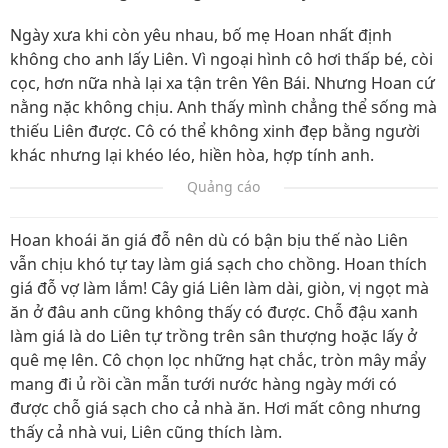
Ngày xưa khi còn yêu nhau, bố mẹ Hoan nhất định
không cho anh lấy Liên. Vì ngoại hình cô hơi thấp bé, còi
cọc, hơn nữa nhà lại xa tận trên Yên Bái. Nhưng Hoan cứ
nằng nặc không chịu. Anh thấy mình chẳng thể sống mà
thiếu Liên được. Cô có thể không xinh đẹp bằng người
khác nhưng lại khéo léo, hiền hòa, hợp tính anh.
Quảng cáo
Hoan khoái ăn giá đỗ nên dù có bận bịu thế nào Liên
vẫn chịu khó tự tay làm giá sạch cho chồng. Hoan thích
giá đỗ vợ làm lắm! Cây giá Liên làm dài, giòn, vị ngọt mà
ăn ở đâu anh cũng không thấy có được. Chỗ đậu xanh
làm giá là do Liên tự trồng trên sân thượng hoặc lấy ở
quê mẹ lên. Cô chọn lọc những hạt chắc, tròn mây mẩy
mang đi ủ rồi cần mẫn tưới nước hàng ngày mới có
được chỗ giá sạch cho cả nhà ăn. Hơi mất công nhưng
thấy cả nhà vui, Liên cũng thích làm.