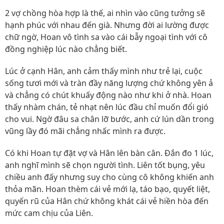
2 vợ chồng hòa hợp là thế, ai nhìn vào cũng tưởng sẽ
hạnh phúc với nhau đến già. Nhưng đời ai lường được
chữ ngờ, Hoan vô tình sa vào cái bẫy ngoại tình với cô
đồng nghiệp lúc nào chẳng biết.
Lúc ở cạnh Hân, anh cảm thấy mình như trẻ lại, cuộc
sống tươi mới và tràn đầy năng lượng chứ không yên ả
và chẳng có chút khuấy động nào như khi ở nhà. Hoan
thấy nhàm chán, tẻ nhạt nên lúc đầu chỉ muốn đổi gió
cho vui. Ngờ đâu sa chân lỡ bước, anh cứ lún dần trong
vũng lầy đó mãi chẳng nhấc mình ra được.
Có khi Hoan tự đặt vợ và Hân lên bàn cân. Đắn đo 1 lúc,
anh nghĩ mình sẽ chọn người tình. Liên tốt bụng, yêu
chiều anh đấy nhưng suy cho cùng cô không khiến anh
thỏa mãn. Hoan thèm cái vẻ mới lạ, táo bạo, quyết liệt,
quyến rũ của Hân chứ không khát cái vẻ hiền hòa đến
mức cam chịu của Liên.