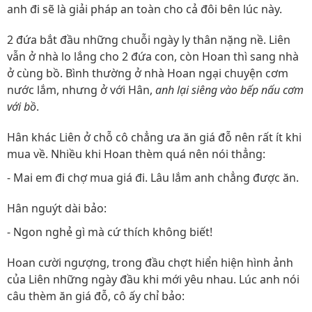
anh đi sẽ là giải pháp an toàn cho cả đôi bên lúc này.
2 đứa bắt đầu những chuỗi ngày ly thân nặng nề. Liên
vẫn ở nhà lo lắng cho 2 đứa con, còn Hoan thì sang nhà
ở cùng bồ. Bình thường ở nhà Hoan ngại chuyện cơm
nước lắm, nhưng ở với Hân,
anh lại siêng vào bếp nấu cơm
với bồ
.
Hân khác Liên ở chỗ cô chẳng ưa ăn giá đỗ nên rất ít khi
mua về. Nhiều khi Hoan thèm quá nên nói thẳng:
- Mai em đi chợ mua giá đi. Lâu lắm anh chẳng được ăn.
Hân nguýt dài bảo:
- Ngon nghẻ gì mà cứ thích không biết!
Hoan cười ngượng, trong đầu chợt hiển hiện hình ảnh
của Liên những ngày đầu khi mới yêu nhau. Lúc anh nói
câu thèm ăn giá đỗ, cô ấy chỉ bảo: