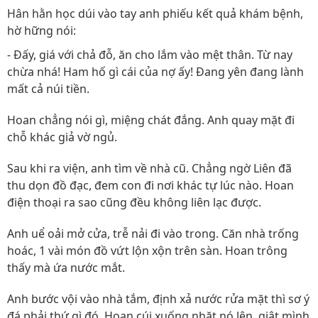
Hân hằn học dúi vào tay anh phiếu kết quả khám bệnh,
hờ hững nói:
- Đấy, giá với chả đỗ, ăn cho lắm vào mệt thân. Từ nay
chừa nhá! Ham hố gì cái của nợ ấy! Đang yên đang lành
mất cả núi tiền.
Hoan chẳng nói gì, miệng chát đắng. Anh quay mặt đi
chỗ khác giả vờ ngủ.
Sau khi ra viện, anh tìm về nhà cũ. Chẳng ngờ Liên đã
thu dọn đồ đạc, đem con đi nơi khác tự lúc nào. Hoan
điện thoại ra sao cũng đều không liên lạc được.
Anh uể oải mở cửa, trễ nải đi vào trong. Căn nhà trống
hoác, 1 vài món đồ vứt lộn xộn trên sàn. Hoan trông
thấy mà ứa nước mắt.
Anh bước vội vào nhà tắm, định xả nước rửa mặt thì sơ ý
đá phải thứ gì đó. Hoan cúi xuống nhặt nó lên, giật mình