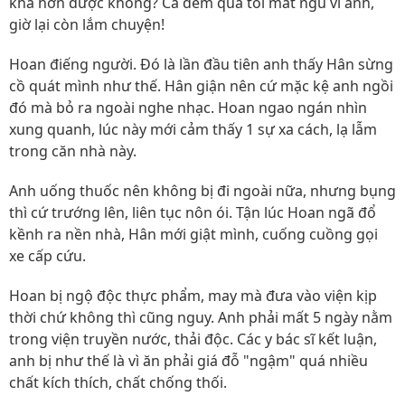
khá hơn được không? Cả đêm qua tôi mất ngủ vì anh,
giờ lại còn lắm chuyện!
Hoan điếng người. Đó là lần đầu tiên anh thấy Hân sừng
cồ quát mình như thế. Hân giận nên cứ mặc kệ anh ngồi
đó mà bỏ ra ngoài nghe nhạc. Hoan ngao ngán nhìn
xung quanh, lúc này mới cảm thấy 1 sự xa cách, lạ lẫm
trong căn nhà này.
Anh uống thuốc nên không bị đi ngoài nữa, nhưng bụng
thì cứ trướng lên, liên tục nôn ói. Tận lúc Hoan ngã đổ
kềnh ra nền nhà, Hân mới giật mình, cuống cuồng gọi
xe cấp cứu.
Hoan bị ngộ độc thực phẩm, may mà đưa vào viện kịp
thời chứ không thì cũng nguy. Anh phải mất 5 ngày nằm
trong viện truyền nước, thải độc. Các y bác sĩ kết luận,
anh bị như thế là vì ăn phải giá đỗ "ngậm" quá nhiều
chất kích thích, chất chống thối.