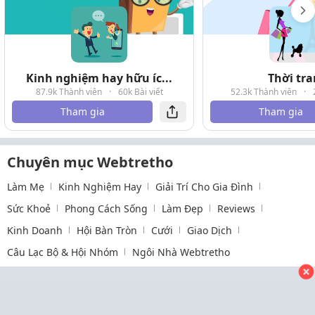
Kinh nghiệm hay hữu íc...
Thời tr
87.9k Thành viên
·
60k Bài viết
52.3k Thành viên
·
Tham gia
Tham gia
Chuyên mục Webtretho
Làm Mẹ
Kinh Nghiệm Hay
Giải Trí Cho Gia Đình
Sức Khoẻ
Phong Cách Sống
Làm Đẹp
Reviews
Kinh Doanh
Hội Bàn Tròn
Cưới
Giao Dịch
Câu Lạc Bộ & Hội Nhóm
Ngôi Nhà Webtretho