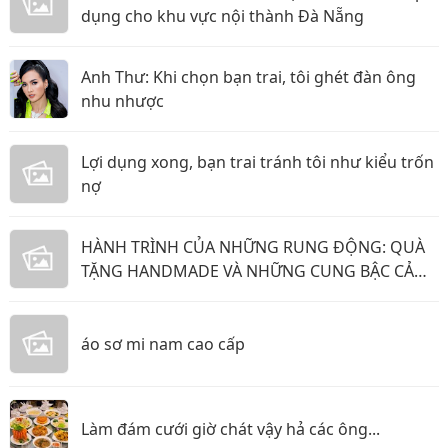
dụng cho khu vực nội thành Đà Nẵng
Anh Thư: Khi chọn bạn trai, tôi ghét đàn ông
nhu nhược
Lợi dụng xong, bạn trai tránh tôi như kiểu trốn
nợ
HÀNH TRÌNH CỦA NHỮNG RUNG ĐỘNG: QUÀ
TẶNG HANDMADE VÀ NHỮNG CUNG BẬC CẢM
XÚC KHÔNG THỂ GỌI TÊN
áo sơ mi nam cao cấp
Làm đám cưới giờ chát vậy hả các ông...