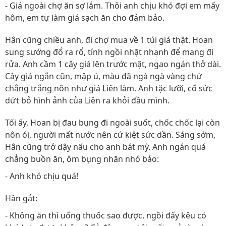
- Giá ngoài chợ ăn sợ lắm. Thôi anh chịu khó đợi em mấy
hôm, em tự làm giá sạch ăn cho đảm bảo.
Hân cũng chiều anh, đi chợ mua về 1 túi giá thật. Hoan
sung sướng đổ ra rổ, tính ngồi nhặt nhạnh để mang đi
rửa. Anh cầm 1 cây giá lên trước mặt, ngao ngán thở dài.
Cây giá ngắn cũn, mập ú, màu đã ngà ngà vàng chứ
chẳng trắng nõn như giá Liên làm. Anh tặc lưỡi, cố sức
dứt bỏ hình ảnh của Liên ra khỏi đầu mình.
Tối ấy, Hoan bị đau bụng đi ngoài suốt, chốc chốc lại còn
nôn ói, người mất nước nên cứ kiệt sức dần. Sáng sớm,
Hân cũng trở dậy nấu cho anh bát mỳ. Anh ngán quá
chẳng buồn ăn, ôm bụng nhăn nhó bảo:
- Anh khó chịu quá!
Hân gắt:
- Không ăn thì uống thuốc sao được, ngồi đấy kêu có