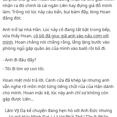
nhận ra đó chính là cái ngăn Liên hay đựng giá đỗ mình
làm. Trông nó lúc này cáu bẩn, bụi bám đầy, lòng Hoan
đắng đót.
Anh trở lại nhà Hân. Lúc này cô đang tất bật trong bếp,
vừa thấy Hoan,
cô bồ đã giục giã anh vào nấu cơm với
mình
. Hoan chẳng nói chẳng rằng, lẳng lặng bước vào
phòng ngủ gấp quần áo của mình vào balô rồi bỏ đi.
- Anh đi đâu đấy?
- Tôi đi tìm vợ con tôi.
Hoan mệt mỏi trả lời. Cánh cửa đã khép lại nhưng anh
vẫn nghe rõ mồn một từng tiếng chửi rủa của Hân dành
cho mình. Hoan mặc kệ, lúc này anh chỉ sợ không còn
gặp được Liên...
Lâm Vỹ Dạ kể chuyện đang hẹn hò với Anh Đức nhưng
lại mê Hứa Minh Đạt | Là Vợ Phải Thế l Tập 9: Phần