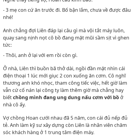
- 3 mẹ con cứ ăn trước đi. Bố bận lắm, chưa về được đâu
nhé!
Anh chẳng đợi Liên đáp lại câu gì mà vội tắt máy luôn,
quay sang nịnh nọt cô bồ đang mặt mũi sầm sịt vì ghen
tức:
- Thôi, anh ở lại với em rồi còn gì.
Ở nhà, Liên thì buồn bã thở dài, ngồi đần mặt nhìn cái
điện thoại 1 lúc mới giục 2 con xuống ăn cơm. Cô nghĩ
thương anh khó nhọc, tham công tiếc việc, hết giờ làm
vẫn cứ cố nán lại công ty làm thêm giờ mà chẳng hay
biết
chồng mình đang ung dung nấu cơm với bồ
ở
nhà cô ấy.
Vợ chồng Hoan cưới nhau đã 5 năm, con cái đủ nếp đủ
tẻ. Anh làm kỹ sư xây dựng còn Liên là nhân viên chăm
sóc khách hàng ở 1 trung tâm điện máy.