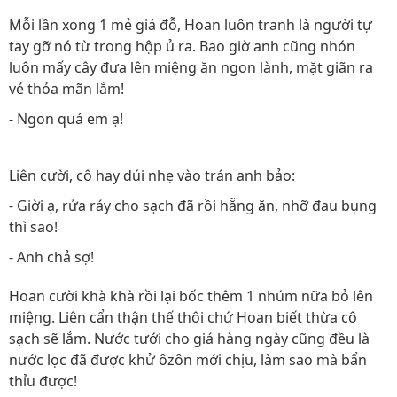
Mỗi lần xong 1 mẻ giá đỗ, Hoan luôn tranh là người tự
tay gỡ nó từ trong hộp ủ ra. Bao giờ anh cũng nhón
luôn mấy cây đưa lên miệng ăn ngon lành, mặt giãn ra
vẻ thỏa mãn lắm!
- Ngon quá em ạ!
Liên cười, cô hay dúi nhẹ vào trán anh bảo:
- Giời ạ, rửa ráy cho sạch đã rồi hẵng ăn, nhỡ đau bụng
thì sao!
- Anh chả sợ!
Hoan cười khà khà rồi lại bốc thêm 1 nhúm nữa bỏ lên
miệng. Liên cẩn thận thế thôi chứ Hoan biết thừa cô
sạch sẽ lắm. Nước tưới cho giá hàng ngày cũng đều là
nước lọc đã được khử ôzôn mới chịu, làm sao mà bẩn
thỉu được!