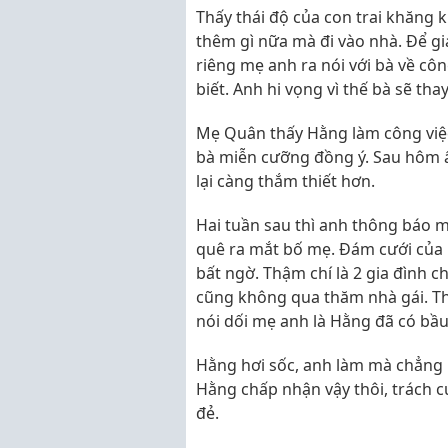
Thấy thái độ của con trai khăng
thêm gì nữa mà đi vào nhà. Để g
riêng mẹ anh ra nói với bà về cô
biết. Anh hi vọng vì thế bà sẽ th
Mẹ Quân thấy Hằng làm công việc 
bà miễn cưỡng đồng ý. Sau hôm ấ
lại càng thắm thiết hơn.
Hai tuần sau thì anh thông báo m
quê ra mắt bố mẹ. Đám cưới của
bất ngờ. Thậm chí là 2 gia đình c
cũng không qua thăm nhà gái. T
nói dối mẹ anh là Hằng đã có bầu
Hằng hơi sốc, anh làm mà chẳng 
Hằng chấp nhận vậy thôi, trách c
đẻ.