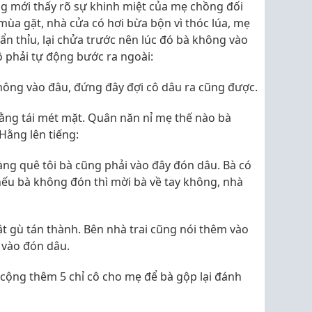
g mới thấy rõ sự khinh miệt của mẹ chồng đối
 mùa gặt, nhà cửa có hơi bừa bộn vì thóc lúa, mẹ
 thỉu, lại chửa trước nên lúc đó bà không vào
 phải tự động bước ra ngoài:
không vào đâu, đứng đây đợi cô dâu ra cũng được.
Hằng tái mét mặt. Quân năn nỉ mẹ thế nào bà
Hằng lên tiếng:
làng quê tôi bà cũng phải vào đây đón dâu. Bà có
nếu bà không đón thì mời bà về tay không, nhà
ật gù tán thành. Bên nhà trai cũng nói thêm vào
 vào đón dâu.
 cộng thêm 5 chỉ cô cho mẹ để bà gộp lại đánh