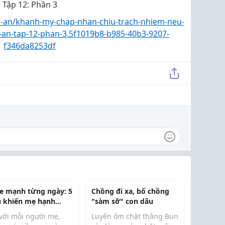
Tập 12: Phần 3
bi-an/khanh-my-chap-nhan-chiu-trach-nhiem-neu-
bi-an-tap-12-phan-3.5f1019b8-b985-40b3-9207-
f346da8253df
e mạnh từng ngày: 5
Chồng đi xa, bố chồng
u khiến mẹ hạnh
"sàm sỡ" con dâu
c khi con lớn lên
 với mỗi người mẹ,
Luyến ôm chặt thằng Bun