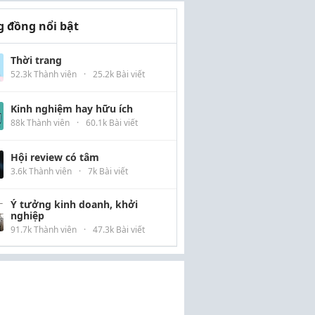
 đồng nổi bật
Thời trang
52.3k Thành viên
·
25.2k Bài viết
Kinh nghiệm hay hữu ích
88k Thành viên
·
60.1k Bài viết
Hội review có tâm
3.6k Thành viên
·
7k Bài viết
Ý tưởng kinh doanh, khởi
nghiệp
91.7k Thành viên
·
47.3k Bài viết