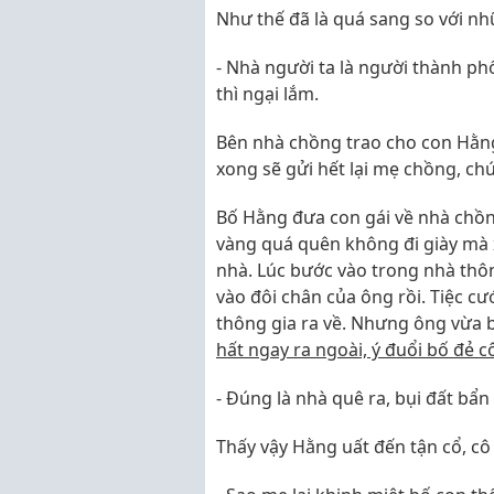
Như thế đã là quá sang so với nh
- Nhà người ta là người thành p
thì ngại lắm.
Bên nhà chồng trao cho con Hằng
xong sẽ gửi hết lại mẹ chồng, chứ
Bố Hằng đưa con gái về nhà chồng
vàng quá quên không đi giày mà x
nhà. Lúc bước vào trong nhà th
vào đôi chân của ông rồi. Tiệc cư
thông gia ra về. Nhưng ông vừa 
hất ngay ra ngoài, ý đuổi bố đẻ c
- Đúng là nhà quê ra, bụi đất bẩn
Thấy vậy Hằng uất đến tận cổ, cô 