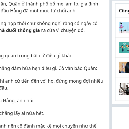
ăn, Quân ở thành phố bố mẹ làm to, gia đình
úc đầu Hằng đã một mực từ chối anh.
Cộng
hông hợp thôi chứ không nghĩ rằng có ngày cô
hà đuổi thông gia
ra cửa vì chuyện đó.
g quan trọng bất cứ điều gì khác.
chẳng dám hứa hẹn điều gì. Cô vẫn bảo Quân:
hì anh cứ tiến đến với họ, đừng mong đợi nhiều
đâu.
 Hằng, anh nói:
chẳng lấy ai nữa hết.
anh nên cô đành mặc kệ mọi chuyện như thế.