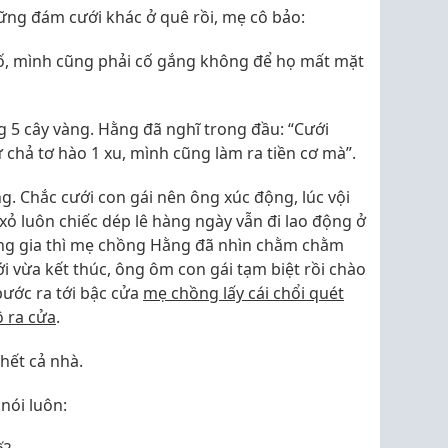
ững đám cưới khác ở quê rồi, mẹ cô bảo:
hố, mình cũng phải cố gắng không để họ mất mặt
 5 cây vàng. Hằng đã nghĩ trong đầu: “Cưới
 chả tơ hào 1 xu, mình cũng làm ra tiền cơ mà”.
. Chắc cưới con gái nên ông xúc động, lúc vội
ỏ luôn chiếc dép lê hàng ngày vẫn đi lao động ở
ông gia thì mẹ chồng Hằng đã nhìn chằm chằm
ới vừa kết thúc, ông ôm con gái tạm biệt rồi chào
bước ra tới bậc cửa
mẹ chồng lấy cái chổi quét
ô ra cửa
.
 hết cả nhà.
nói luôn: