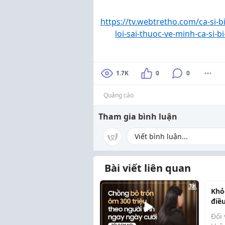
https://tv.webtretho.com/ca-si-
loi-sai-thuoc-ve-minh-ca-si-
1.7K
0
0
Quảng cáo
Tham gia bình luận
Bài viết liên quan
Khỏ
điề
phú
Đối