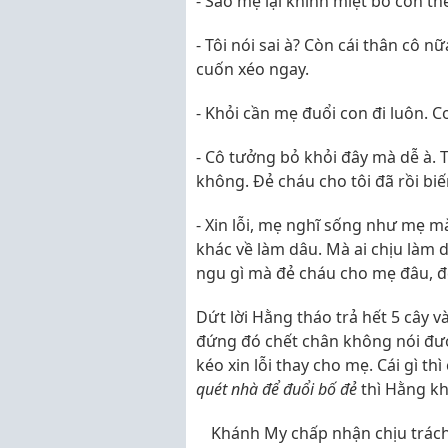
- Sao mẹ lại khinh miệt bố con th
- Tôi nói sai à? Còn cái thân cô n
cuốn xéo ngay.
- Khỏi cần mẹ đuổi con đi luôn. 
- Cô tưởng bỏ khỏi đây mà dễ à. Tô
không. Đẻ cháu cho tôi đã rồi biến
- Xin lỗi, mẹ nghĩ sống như mẹ m
khác về làm dâu. Mà ai chịu làm 
ngu gì mà đẻ cháu cho mẹ đâu, đ
Dứt lời Hằng tháo trả hết 5 cây 
đứng đó chết chân không nói được
kéo xin lỗi thay cho mẹ. Cái gì t
quét nhà để đuổi bố đẻ
thì Hằng kh
Khánh My chấp nhận chịu trách 