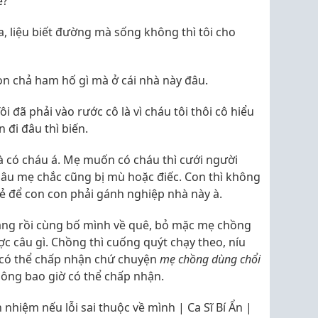
ế?
ữa, liệu biết đường mà sống không thì tôi cho
Con chả ham hố gì mà ở cái nhà này đâu.
i đã phải vào rước cô là vì cháu tôi thôi cô hiểu
 đi đâu thì biến.
à có cháu á. Mẹ muốn có cháu thì cưới người
dâu mẹ chắc cũng bị mù hoặc điếc. Con thì không
ẻ để con con phải gánh nghiệp nhà này à.
vàng rồi cùng bố mình về quê, bỏ mặc mẹ chồng
 câu gì. Chồng thì cuống quýt chạy theo, níu
hì có thể chấp nhận chứ chuyện
mẹ chồng dùng chổi
ông bao giờ có thể chấp nhận.
nhiệm nếu lỗi sai thuộc về mình | Ca Sĩ Bí Ẩn |