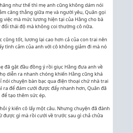
 khăng như thế thì mẹ anh cũng không dám nói
iảm căng thẳng giữa mẹ và người yêu, Quân gọi
ng việc mà mức lương hiện tại của Hằng cho bà
ay đổi thái độ mà không coi thường cô nữa.
cũng tốt, lương lại cao hơn cả của con trai nên
y tình cảm của anh với cô không giảm đi mà nó
ẹ đã gật đầu đồng ý rồi giục Hằng đưa anh về
 họ diễn ra nhanh chóng khiến Hằng cũng khá
hỉ nói chuyện bàn bạc qua điện thoại chứ nhà trai
hì ra để đám cưới được đẩy nhanh hơn, Quân đã
 để tạo thêm sức ép.
hỏi ý kiến cô lấy một câu. Nhưng chuyện đã đành
ứ được gì mà rồi cưới về trước sau gì chả chửa