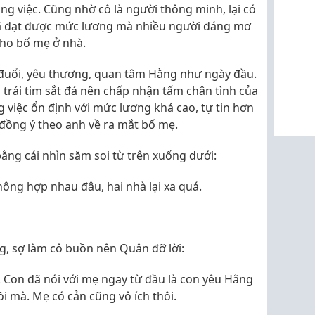
ng việc. Cũng nhờ cô là người thông minh, lại có
ã đạt được mức lương mà nhiều người đáng mơ
cho bố mẹ ở nhà.
uổi, yêu thương, quan tâm Hằng như ngày đầu.
trái tim sắt đá nên chấp nhận tấm chân tình của
 việc ổn định với mức lương khá cao, tự tin hơn
 đồng ý theo anh về ra mắt bố mẹ.
bằng cái nhìn săm soi từ trên xuống dưới:
ông hợp nhau đâu, hai nhà lại xa quá.
g, sợ làm cô buồn nên Quân đỡ lời:
ế. Con đã nói với mẹ ngay từ đầu là con yêu Hằng
ồi mà. Mẹ có cản cũng vô ích thôi.