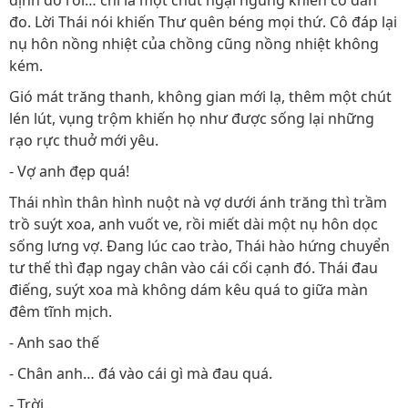
định đó rồi… chỉ là một chút ngại ngùng khiến cô đắn
đo. Lời Thái nói khiến Thư quên béng mọi thứ. Cô đáp lại
nụ hôn nồng nhiệt của chồng cũng nồng nhiệt không
kém.
Gió mát trăng thanh, không gian mới lạ, thêm một chút
lén lút, vụng trộm khiến họ như được sống lại những
rạo rực thuở mới yêu.
- Vợ anh đẹp quá!
Thái nhìn thân hình nuột nà vợ dưới ánh trăng thì trầm
trồ suýt xoa, anh vuốt ve, rồi miết dài một nụ hôn dọc
sống lưng vợ. Đang lúc cao trào, Thái hào hứng chuyển
tư thế thì đạp ngay chân vào cái cối cạnh đó. Thái đau
điếng, suýt xoa mà không dám kêu quá to giữa màn
đêm tĩnh mịch.
- Anh sao thế
- Chân anh… đá vào cái gì mà đau quá.
- Trời…