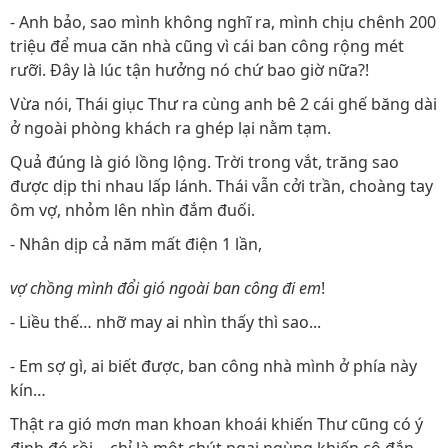
- Anh bảo, sao mình không nghĩ ra, mình chịu chênh 200
triệu để mua căn nhà cũng vì cái ban công rộng mét
rưỡi. Đây là lúc tận hưởng nó chứ bao giờ nữa?!
Vừa nói, Thái giục Thư ra cùng anh bê 2 cái ghế băng dài
ở ngoài phòng khách ra ghép lại nằm tạm.
Quả đúng là gió lồng lộng. Trời trong vắt, trăng sao
được dịp thi nhau lấp lánh. Thái vẫn cởi trần, choàng tay
ôm vợ, nhỏm lên nhìn đắm đuối.
- Nhân dịp cả năm mất điện 1 lần,
vợ chồng mình đổi gió ngoài ban công đi em
!
- Liều thế… nhỡ may ai nhìn thấy thì sao...
- Em sợ gì, ai biết được, ban công nhà mình ở phía này
kín…
Thật ra gió mơn man khoan khoái khiến Thư cũng có ý