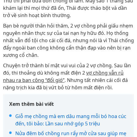
Thư thì phải đưa đón chồng đi làm. May sao 1 tháng sau
khám lại thì mọi thứ đã ổn, Thái được tháo bột và dần
trở về sinh hoạt bình thường.
Bạn bè người thân hỏi thăm, 2 vợ chồng phải giấu nhẹm
nguyên nhân thực sự của tai nạn hy hữu đó. Họ thống
nhất vẫn đổ tội cho cái cối đá, nhưng nói là vì Thái chống
đẩy ngoài ban công không cẩn thận đạp vào nên bị rạn
xương cổ chân.
Chuyện trở thành bí mật vui vui của 2 vợ chồng. Sau lần
đó, thi thoảng dù không mất điện 2
vợ chồng vẫn rủ
nhau ra ban công “đổi gió”
. Nhưng tất nhiên cái cối đá
nặng trịch kia đã bị vứt bỏ từ hôm mất điện rồi.
Xem thêm bài viết
Giỗ mẹ chồng mà em dâu mang mỗi bó hoa cúc
đến, tôi bảo: Lần sau nhớ góp 5 triệu
Nửa đêm bố chồng run rẩy mở cửa sau giúp mẹ