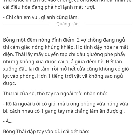
cái điều hòa đang phả hơi lạnh mát rượi.
- Chỉ cần em vui, gì anh cũng làm!
Quảng cáo
Bỗng một đêm nóng đỉnh điểm, 2 vợ chồng đang ngủ
thì cảm giác nóng khủng khiếp. Họ tỉnh dậy hóa ra mất
điện. Thái lấy mấy quyển tạp chí đầu giường phe phẩy
nhưng không xua được cái oi ả giữa đêm hè. Hết lăn
xuống đất, lại đi tắm, rồi mở hết cửa cũng không có gió
lọt vào phòng. Hơn 1 tiếng trời vật vã không sao ngủ
được.
Thư lại cửa sổ, thò tay ra ngoài trời nhăn nhó:
- Rõ là ngoài trời có gió, mà trong phòng vừa nóng vừa
bí, cách nhau có 1 gang tay mà chẳng làm ăn được gì.
- À…
Bỗng Thái đập tay vào đùi cái đét bảo: