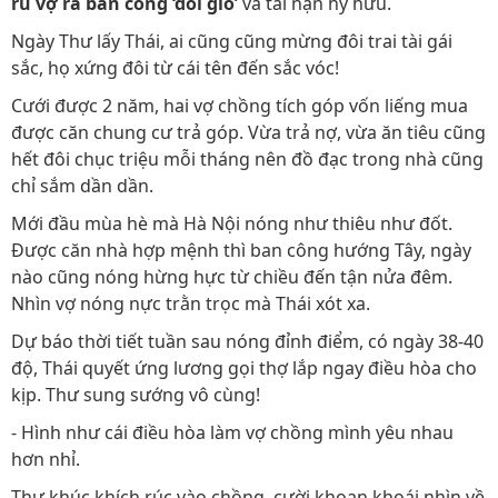
rủ vợ ra ban công ‘đổi gió’
và tai nạn hy hữu.
Ngày Thư lấy Thái, ai cũng cũng mừng đôi trai tài gái
sắc, họ xứng đôi từ cái tên đến sắc vóc!
Cưới được 2 năm, hai vợ chồng tích góp vốn liếng mua
được căn chung cư trả góp. Vừa trả nợ, vừa ăn tiêu cũng
hết đôi chục triệu mỗi tháng nên đồ đạc trong nhà cũng
chỉ sắm dần dần.
Mới đầu mùa hè mà Hà Nội nóng như thiêu như đốt.
Được căn nhà hợp mệnh thì ban công hướng Tây, ngày
nào cũng nóng hừng hực từ chiều đến tận nửa đêm.
Nhìn vợ nóng nực trằn trọc mà Thái xót xa.
Dự báo thời tiết tuần sau nóng đỉnh điểm, có ngày 38-40
độ, Thái quyết ứng lương gọi thợ lắp ngay điều hòa cho
kịp. Thư sung sướng vô cùng!
- Hình như cái điều hòa làm vợ chồng mình yêu nhau
hơn nhỉ.
Thư khúc khích rúc vào chồng, cười khoan khoái nhìn về