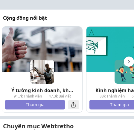
Cộng đồng nổi bật
Ý tưởng kinh doanh, kh...
Kinh nghiệm hay
91.7k Thành viên
·
47.3k Bài viết
88k Thành viên
·
6
Tham gia
Tham gia
Chuyên mục Webtretho