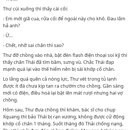
Thư cúi xuống thì thấy cái cối:
- Em mới giã cua, rửa cối để ngoài này cho khô. Đau lắm
hả anh?
- Ừ…
- Chết, nhỡ sai chân thì sao?
Thư đỡ chồng vào nhà, bật đèn flash điện thoại soi kỹ thì
thấy chân Thái đã tím bầm, sưng vù. Chắc Thái đạp
mạnh quá lại vào thế hiểm nên bị sái khớp cổ chân.
Lo lắng quá quên cả nóng lực, Thư vét trong tủ lạnh
được ít đá chưa kịp tan ra chườm cho chồng. Gần sáng
mới có điện, điều hoà lại bật lên mát rượi nhưng hai vợ
chồng.
Hôm sau, Thư đưa chồng thì khám, bác sĩ cho chụp
Xquang thì bảo Thái bị rạn xương, không được cử động
khớp cổ chân 1 tháng. Suốt tháng đó Thái chống nạng,