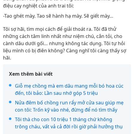
điệu cay nghiệt của anh trai tôi:
-Tao ghét mày. Tao sẽ hành hạ mày. Sẽ giết mày…
Tôi sợ hãi, tìm mọi cách để giải thoát ra. Tôi đã thử
những cách tâm linh nhất như niệm chú, cắn tỏi, cho
cành dâu dưới gối… nhưng không tác dụng. Tôi tự hỏi
liệu mình có bị điên không? Càng nghĩ tôi càng thấy sợ
hãi.
Xem thêm bài viết
Giỗ mẹ chồng mà em dâu mang mỗi bó hoa cúc
đến, tôi bảo: Lần sau nhớ góp 5 triệu
Nửa đêm bố chồng run rẩy mở cửa sau giúp mẹ
con tôi: Trốn kỹ vào nhé, đừng để nó tìm thấy
Tôi thà cho con 10 triệu 1 tháng chứ không
trông cháu, vất vả cả đời rồi giờ phải hưởng thụ