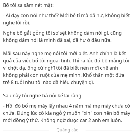
Bố tôi sa sầm nét mặt:
- Ai dạy con nói như thế? Mới bé tí mà đã hư, không biết
nghe lời rồi.
Nghe bố gắt gỏng tôi sợ sệt không dám nói gì, cũng
không dám hỏi là mình đã sai, đã hư ở đâu nữa.
Mãi sau này nghe mẹ nói tôi mới biết. Anh chính là kết
quả của việc bố tôi ngoại tình. Thì ra lúc đó bố mắng tôi
vì chột dạ, ông cứ nghĩ tôi đã biết nên mới chê anh
không phải con ruột của mẹ mình. Khổ thân một đứa
trẻ 8 tuổi như tôi nào đã hiểu chuyện gì.
Sau này tôi nghe bà nội kể lại rằng:
- Hồi đó bố mẹ mày lấy nhau 4 năm mà mẹ mày chưa có
chửa. Đúng lúc cô kia ngỏ ý muốn "xin" con nên bố mày
mới đồng ý thử. Không ngờ được car 2 anh em luôn.
Quảng cáo