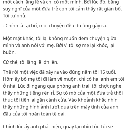
một cách lặng lẽ và chỉ có một mình. Bởi lúc đó, bằng
suy nghĩ của một đứa trẻ con tôi cảm thấy rất giận bố.
Tôi tự nhủ:
- Chính là tại bố, mọi chuyện đều do ông gây ra.
Một mặt khác, tôi lại không muốn đem chuyện giữa
mình và anh nói với mẹ. Bởi vì tôi sợ mẹ lại khóc, lại
buồn.
Cứ thế, tôi lặng lẽ lớn lên.
Thế rồi một việc đã xảy ra vào đúng năm tôi 15 tuổi.
Hôm ấy bố mẹ tôi đi làm về muộn, chỉ có hai anh em tôi
ở nhà. Lúc đi ngang qua phòng anh trai, tôi chợt nghe
thấy những tiếng rên rỉ. Sự tò mò của một đứa trẻ thôi
thúc tôi tiến lại gần cánh cửa. Vào khoảnh khắc nhìn
thấy những hình ảnh lướt qua trên máy tính của anh,
đầu của tôi hoàn toàn tê dại.
Chính lúc ấy anh phát hiện, quay lại nhìn tôi. Tôi sẽ