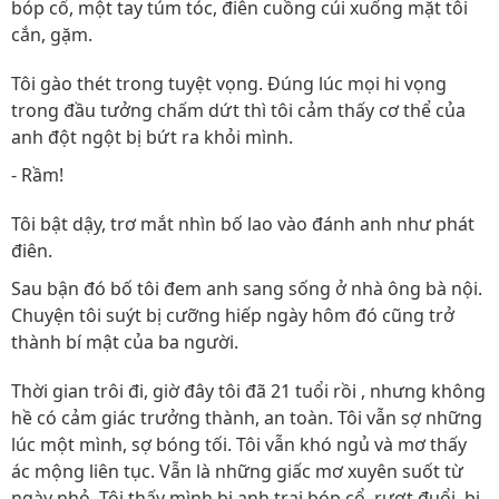
bóp cổ, một tay túm tóc, điên cuồng cúi xuống mặt tôi
cắn, gặm.
Tôi gào thét trong tuyệt vọng. Đúng lúc mọi hi vọng
trong đầu tưởng chấm dứt thì tôi cảm thấy cơ thể của
anh đột ngột bị bứt ra khỏi mình.
- Rầm!
Tôi bật dậy, trơ mắt nhìn bố lao vào đánh anh như phát
điên.
Sau bận đó bố tôi đem anh sang sống ở nhà ông bà nội.
Chuyện tôi suýt bị cưỡng hiếp ngày hôm đó cũng trở
thành bí mật của ba người.
Thời gian trôi đi, giờ đây tôi đã 21 tuổi rồi , nhưng không
hề có cảm giác trưởng thành, an toàn. Tôi vẫn sợ những
lúc một mình, sợ bóng tối. Tôi vẫn khó ngủ và mơ thấy
ác mộng liên tục. Vẫn là những giấc mơ xuyên suốt từ
ngày nhỏ. Tôi thấy mình bị anh trai bóp cổ, rượt đuổi, bị