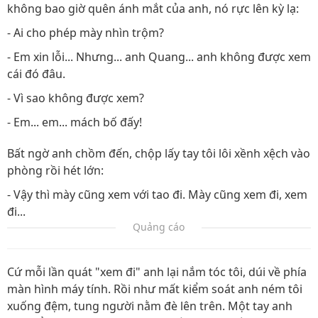
không bao giờ quên ánh mắt của anh, nó rực lên kỳ lạ:
- Ai cho phép mày nhìn trộm?
- Em xin lỗi... Nhưng... anh Quang... anh không được xem
cái đó đâu.
- Vì sao không được xem?
- Em... em... mách bố đấy!
Bất ngờ anh chồm đến, chộp lấy tay tôi lôi xềnh xệch vào
phòng rồi hét lớn:
- Vậy thì mày cũng xem với tao đi. Mày cũng xem đi, xem
đi...
Quảng cáo
Cứ mỗi lần quát "xem đi" anh lại nắm tóc tôi, dúi về phía
màn hình máy tính. Rồi như mất kiểm soát anh ném tôi
xuống đệm, tung người nằm đè lên trên. Một tay anh