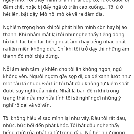
đâm chết hoặc bị đẩy ngã từ trên cao xuống… Tôi ú ớ
hét lên, bật dậy. Mồ hôi mồ kê vã ra đầm đìa.
Nghiêm trọng hơn khi tôi phát hiện mình còn hay bị ảo
thanh. Khi nhắm mắt lại tôi như nghe thấy tiếng đồng
hồ tích tắc bên tai, tiếng quạt ầm ì hay tiếng nhạc phát
ra liên miên không dứt. Chỉ khi tôi trở dậy thì những âm
thanh đó mới chịu dừng.
Nỗi ám ảnh tâm lý khiến cho tôi ăn không ngon, ngủ
không yên. Người ngợm gầy sọp đi, da dẻ xanh lướt như
một tàu lá chuối. Đôi lúc tôi bắt đầu không tự kiểm soát
được suy nghĩ của mình. Nhất là ban đêm khi trong
trạng thái nửa mơ nửa tỉnh tôi sẽ nghĩ ngợi những ý
nghĩ rồ dại và vớ vẩn.
Tôi không hiểu vì sao mình lại như vậy. Đầu tôi rất đau,
nhức, bức bối đến phát khóc. Tôi bắt đầu nghe thấy
tiếng chửi rủa phát ra từ trong đầu. Nó hệt như giọng