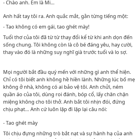
- Chào anh. Em là Mi…
Anh hất tay tôi ra. Anh quắc mắt, gằn từng tiếng một:
- Tao không có em gái, tao ghét mày!
Tuổi thơ của tôi đã từ từ thay đổi kể từ khi anh dọn đến
sống chung. Tôi không còn là cô bé đáng yêu, hay cười,
thay vào đó là những suy nghĩ già trước tuổi và lo sợ.
Mọi người bắt đầu quý mến với những gì anh thể hiện.
Chỉ có tôi biết anh không hề hiền lành. Những lúc bố mẹ
không ở nhà, không có ai bảo vệ tôi. Anh chửi, ném
quần áo của tôi, dùng roi đánh, bóp cổ, lấy chăn chặn
miệng không cho tôi thở. Anh bắt tôi nhịn đói, đứng
chịu phạt… Anh cứ luôn lặp đi lặp lại câu nói:
- Tao ghét mày
Tôi chịu đựng những trò bắt nạt và sự hành hạ của anh