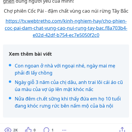
ghen
đúng người yêu của mình!
Chợ phiên Cốc Pài - đậm chất vùng cao núi rừng Tây Bắc
https://tv.webtretho.com/kinh-nghiem-hay/cho-phien-
coc-pai-dam-chat-vung-cao-nui-rung-tay-bac.f8a703b4-
e02d-42df-b754-ec7e5050f2c0
Xem thêm bài viết
Con ngoan ở nhà với ngoại nhé, ngày mai mẹ
phải đi lấy chồng
Ngày giỗ 3 năm của chị dâu, anh trai lôi cái áo cũ
úa màu của vợ úp lên mặt khóc nấc
Nửa đêm ch.ết sững khi thấy đứa em họ 10 tuổi
đang khóc rưng rức bên nấm mộ của bà nội
2K
0
1