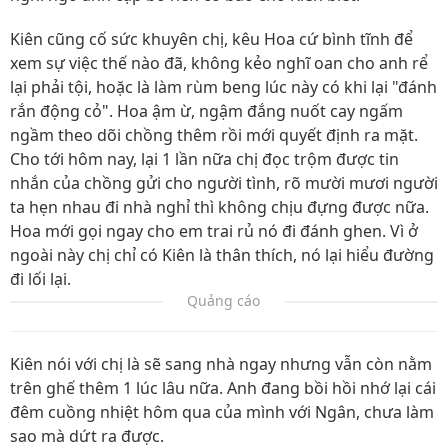
Kiên cũng cố sức khuyên chị, kêu Hoa cứ bình tĩnh để
xem sự việc thế nào đã, không kẻo nghĩ oan cho anh rể
lại phải tội, hoặc là làm rùm beng lúc này có khi lại "đánh
rắn động cỏ". Hoa ậm ừ, ngậm đắng nuốt cay ngấm
ngầm theo dõi chồng thêm rồi mới quyết định ra mặt.
Cho tới hôm nay, lại 1 lần nữa chị đọc trộm được tin
nhắn của chồng gửi cho người tình, rõ mười mươi người
ta hẹn nhau đi nhà nghỉ thì không chịu đựng được nữa.
Hoa mới gọi ngay cho em trai rủ nó đi đánh ghen. Vì ở
ngoài này chị chỉ có Kiên là thân thích, nó lại hiểu đường
đi lối lại.
Quảng cáo
Kiên nói với chị là sẽ sang nhà ngay nhưng vẫn còn nằm
trên ghế thêm 1 lúc lâu nữa. Anh đang bồi hồi nhớ lại cái
đêm cuồng nhiệt hôm qua của mình với Ngân, chưa làm
sao mà dứt ra được.