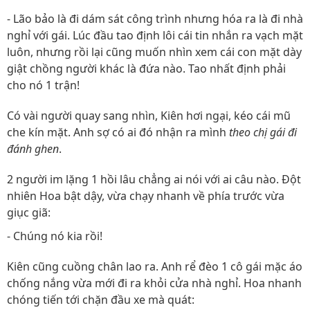
- Lão bảo là đi dám sát công trình nhưng hóa ra là đi nhà
nghỉ với gái. Lúc đầu tao định lôi cái tin nhắn ra vạch mặt
luôn, nhưng rồi lại cũng muốn nhìn xem cái con mặt dày
giật chồng người khác là đứa nào. Tao nhất định phải
cho nó 1 trận!
Có vài người quay sang nhìn, Kiên hơi ngại, kéo cái mũ
che kín mặt. Anh sợ có ai đó nhận ra mình
theo chị gái đi
đánh ghen
.
2 người im lặng 1 hồi lâu chẳng ai nói với ai câu nào. Đột
nhiên Hoa bật dậy, vừa chạy nhanh về phía trước vừa
giục giã:
- Chúng nó kia rồi!
Kiên cũng cuồng chân lao ra. Anh rể đèo 1 cô gái mặc áo
chống nắng vừa mới đi ra khỏi cửa nhà nghỉ. Hoa nhanh
chóng tiến tới chặn đầu xe mà quát: