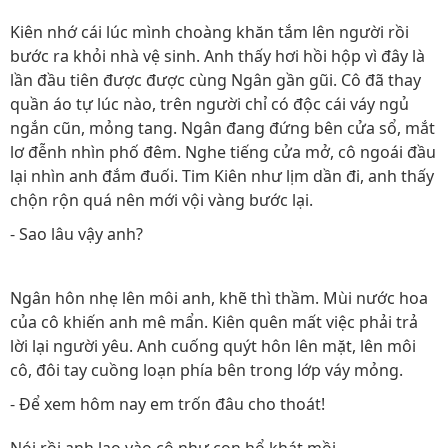
Kiên nhớ cái lúc mình choàng khăn tắm lên người rồi
bước ra khỏi nhà vệ sinh. Anh thấy hơi hồi hộp vì đây là
lần đầu tiên được được cùng Ngân gần gũi. Cô đã thay
quần áo tự lúc nào, trên người chỉ có độc cái váy ngủ
ngắn cũn, mỏng tang. Ngân đang đứng bên cửa sổ, mắt
lơ đễnh nhìn phố đêm. Nghe tiếng cửa mở, cô ngoái đầu
lại nhìn anh đắm đuối. Tim Kiên như lịm dần đi, anh thấy
chộn rộn quá nên mới vội vàng bước lại.
- Sao lâu vậy anh?
Ngân hôn nhẹ lên môi anh, khẽ thì thầm. Mùi nước hoa
của cô khiến anh mê mẩn. Kiên quên mất việc phải trả
lời lại người yêu. Anh cuống quýt hôn lên mặt, lên môi
cô, đôi tay cuồng loạn phía bên trong lớp váy mỏng.
- Để xem hôm nay em trốn đâu cho thoát!