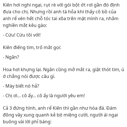
Kiên hơi nghi ngại, rụt rè với gói bột ớt rơi gần đó định
đưa cho chị. Nhưng rồi anh tá hỏa khi thấy cô bồ của
anh rể vén hết chỗ tóc tai xõa trên mặt mình ra, nhắm
nghiền mắt kêu gào:
- Cứu! Cứu tôi với!
Kiên điếng tim, trố mắt gọi:
- Ngân?
Hoa hơi khựng lại. Ngân cũng mở mắt ra, giật thót tim, ú
ớ chẳng nói được câu gì.
- Mày biết nó hả?
- Chị ơi... cô ấy... cô ấy là người yêu em!
Cả 3 đứng hình, anh rể Kiên thì gần như hóa đá. Đám
đông vây xung quanh kẻ bịt miệng cười, người ái ngại
buông vài lời phỉ báng: