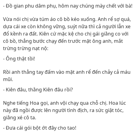
- Đồ gian phu dâm phụ, hôm nay chúng mày chết với bà!
Vừa nói chị vừa túm áo cô bồ kéo xuống. Anh rể sợ quá,
dựa cái xe còn không vững, suýt nữa thì cả người lẫn xe
đổ kềnh ra đất. Kiên cứ mặc kệ cho chị gái giằng co với
cô bồ, thẳng bước chạy đến trước mặt ông anh, mắt
trừng trừng nạt nộ:
- Ông thật tồi!
Rồi anh thẳng tay đấm vào mặt anh rể đến chảy cả máu
mũi.
- Kiên đâu, thằng Kiên đâu rồi?
Nghe tiếng Hoa gọi, anh vội chạy qua chỗ chị. Hoa lúc
này đã ngồi được lên người tình địch, ra sức giật tóc,
giằng xé cô ta.
- Đưa cái gói bột ớt đây cho tao!