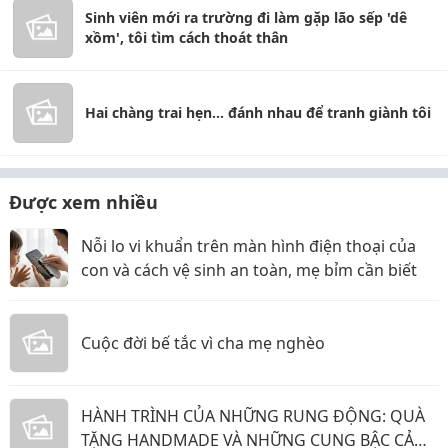
Sinh viên mới ra trường đi làm gặp lão sếp 'dê
xồm', tôi tìm cách thoát thân
Hai chàng trai hẹn... đánh nhau để tranh giành tôi
Được xem nhiều
Nỗi lo vi khuẩn trên màn hình điện thoại của
con và cách vệ sinh an toàn, mẹ bỉm cần biết
Cuộc đời bế tắc vì cha mẹ nghèo
HÀNH TRÌNH CỦA NHỮNG RUNG ĐỘNG: QUÀ
TẶNG HANDMADE VÀ NHỮNG CUNG BẬC CẢM