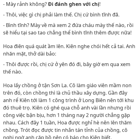
- Mày rảnh không?
Đi đánh ghen với chị
!
- Thôi, việc gì chị phải làm thế. Chị cứ bình tĩnh đã.
- Bình tĩnh? Mày về mà xem 2 đứa cháu mày thế nào, rồi
sẽ hiểu tại sao tao chẳng thể bình tĩnh thêm được nữa!
Hoa điên quá quát ầm lên. Kiên nghe chói hết cả tai. Anh
nhăn mặt, thở dài bảo:
- Thôi được rồi, chị cứ ở yên đó đi, bây giờ em qua xem
thế nào.
Hoa lấy chồng ở tận Sơn La. Cô làm giáo viên mầm non
trên đó, còn chồng thì là chủ thầu xây dựng. Gần đây
anh rể Kiên tới làm 1 công trình ở Long Biên nên tới khu
đó thuê trọ. Kiên có ghé qua chỗ anh vài lần nhưng rồi
công việc bận bịu, hơn 1 tháng nay 2 người chẳng gặp
nhau. Cách đây 1 tuần, Hoa được nghỉ hè nên lên thăm
chồng. Trót đọc được tin nhắn tán tỉnh của chồng, cô
nghi ngờ anh cặp bồ nên có báo cho Kiên biết.