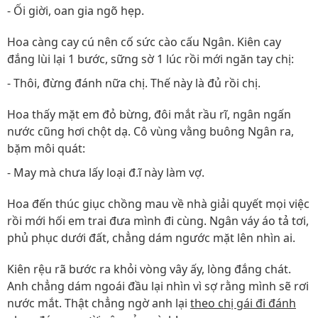
- Ối giời, oan gia ngõ hẹp.
Hoa càng cay cú nên cố sức cào cấu Ngân. Kiên cay
đắng lùi lại 1 bước, sững sờ 1 lúc rồi mới ngăn tay chị:
- Thôi, đừng đánh nữa chị. Thế này là đủ rồi chị.
Hoa thấy mặt em đỏ bừng, đôi mắt rầu rĩ, ngân ngấn
nước cũng hơi chột dạ. Cô vùng vằng buông Ngân ra,
bặm môi quát:
- May mà chưa lấy loại đ.ĩ này làm vợ.
Hoa đến thúc giục chồng mau về nhà giải quyết mọi việc
rồi mới hối em trai đưa mình đi cùng. Ngân váy áo tả tơi,
phủ phục dưới đất, chẳng dám ngước mặt lên nhìn ai.
Kiên rệu rã bước ra khỏi vòng vây ấy, lòng đắng chát.
Anh chẳng dám ngoái đầu lại nhìn vì sợ rằng mình sẽ rơi
nước mắt. Thật chẳng ngờ anh lại
theo chị gái đi đánh