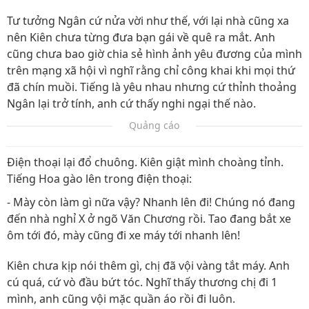
Tư tưởng Ngân cứ nửa vời như thế, với lại nhà cũng xa
nên Kiên chưa từng đưa bạn gái về quê ra mắt. Anh
cũng chưa bao giờ chia sẻ hình ảnh yêu đương của mình
trên mạng xã hội vì nghĩ rằng chỉ công khai khi mọi thứ
đã chín muồi. Tiếng là yêu nhau nhưng cứ thỉnh thoảng
Ngân lại trở tính, anh cứ thấy nghi ngại thế nào.
Quảng cáo
Điện thoại lại đổ chuông. Kiên giật mình choàng tỉnh.
Tiếng Hoa gào lên trong điện thoại:
- Mày còn làm gì nữa vậy? Nhanh lên đi! Chúng nó đang
đến nhà nghỉ X ở ngõ Văn Chương rồi. Tao đang bắt xe
ôm tới đó, mày cũng đi xe máy tới nhanh lên!
Kiên chưa kịp nói thêm gì, chị đã vội vàng tắt máy. Anh
cú quá, cứ vò đầu bứt tóc. Nghĩ thấy thương chị đi 1
mình, anh cũng vội mặc quần áo rồi đi luôn.