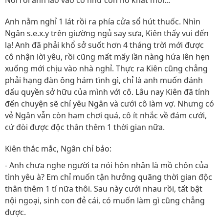
Nói rồi anh lao vào cô như con hổ khát mồi...
Anh nằm nghỉ 1 lát rồi ra phía cửa sổ hút thuốc. Nhìn
Ngân s.e.x.y trên giường ngủ say sưa, Kiên thấy vui đến
lạ! Anh đã phải khổ sở suốt hơn 4 tháng trời mới được
cô nhận lời yêu, rồi cũng mất mấy lần nàng hứa lên hẹn
xuống mới chịu vào nhà nghỉ. Thực ra Kiên cũng chẳng
phải hạng đàn ông hám tình gì, chỉ là anh muốn đánh
dấu quyền sở hữu của mình với cô. Lâu nay Kiên đã tính
đến chuyện sẽ chỉ yêu Ngân và cưới cô làm vợ. Nhưng có
vẻ Ngân vẫn còn ham chơi quá, cô ít nhắc về đám cưới,
cứ đòi được độc thân thêm 1 thời gian nữa.
Kiên thắc mắc, Ngân chỉ bảo:
- Anh chưa nghe người ta nói hôn nhân là mồ chôn của
tình yêu à? Em chỉ muốn tận hưởng quãng thời gian độc
thân thêm 1 tí nữa thôi. Sau này cưới nhau rồi, tất bật
nội ngoại, sinh con đẻ cái, có muốn làm gì cũng chẳng
được.