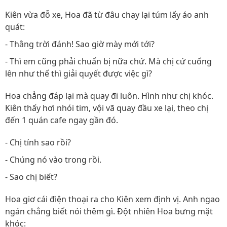
Kiên vừa đỗ xe, Hoa đã từ đâu chạy lại túm lấy áo anh
quát:
- Thằng trời đánh! Sao giờ mày mới tới?
- Thì em cũng phải chuẩn bị nữa chứ. Mà chị cứ cuống
lên như thế thì giải quyết được việc gì?
Hoa chẳng đáp lại mà quay đi luôn. Hình như chị khóc.
Kiên thấy hơi nhói tim, vội vã quay đầu xe lại, theo chị
đến 1 quán cafe ngay gần đó.
- Chị tính sao rồi?
- Chúng nó vào trong rồi.
- Sao chị biết?
Hoa giơ cái điện thoại ra cho Kiên xem định vị. Anh ngao
ngán chẳng biết nói thêm gì. Đột nhiên Hoa bưng mặt
khóc: