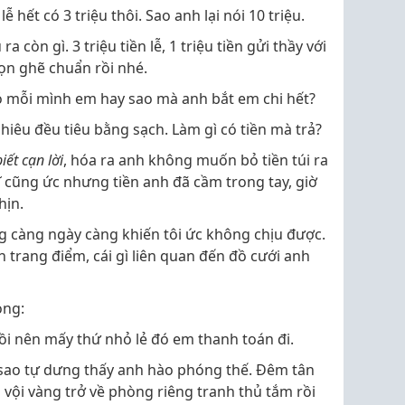
ễ hết có 3 triệu thôi. Sao anh lại nói 10 triệu.
a còn gì. 3 triệu tiền lễ, 1 triệu tiền gửi thầy với
gọn ghẽ chuẩn rồi nhé.
có mỗi mình em hay sao mà anh bắt em chi hết?
hiêu đều tiêu bằng sạch. Làm gì có tiền mà trả?
iết cạn lời
, hóa ra anh không muốn bỏ tiền túi ra
ĩ cũng ức nhưng tiền anh đã cầm trong tay, giờ
hịn.
g càng ngày càng khiến tôi ức không chịu được.
 trang điểm, cái gì liên quan đến đồ cưới anh
ọng:
rồi nên mấy thứ nhỏ lẻ đó em thanh toán đi.
o sao tự dưng thấy anh hào phóng thế. Đêm tân
ôi vội vàng trở về phòng riêng tranh thủ tắm rồi