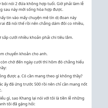
 bói nói 2 đứa không hợp tuổi. Giờ phải làm lễ
ồng sau này mới sống hòa hợp được.
mấy tin vào mấy chuyện mê tín dị đoan này
rai đã nói thế rồi nên chẳng dám đôi co nhiều,
ờ sắp cưới nhiều khoản phải chi tiêu lắm.
i em chuyển khoản cho anh.
ỉ còn chờ đến ngày cưới thì hôm đó chẳng hiểu
hầy:
ống được ạ. Có cần mang theo gì không thầy?
bác ấy đã ứng trước 500 rồi nên chỉ cần mang nốt
c.
u gì, sao Khang lại nói với tôi là tiền lễ những
anh tôi đã gặng hỏi: