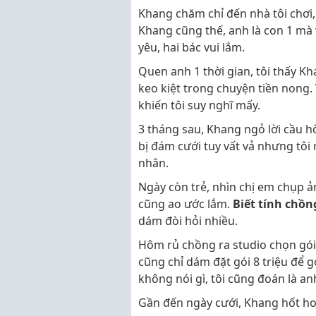
Khang chăm chỉ đến nhà tôi chơ
Khang cũng thế, anh là con 1 mà v
yêu, hai bác vui lắm.
Quen anh 1 thời gian, tôi thấy Kh
keo kiệt trong chuyện tiền nong.
khiến tôi suy nghĩ mấy.
3 tháng sau, Khang ngỏ lời cầu h
bị đám cưới tuy vất vả nhưng tôi
nhân.
Ngày còn trẻ, nhìn chị em chụp ả
cũng ao ước lắm.
Biết tính chồ
dám đòi hỏi nhiều.
Hôm rủ chồng ra studio chọn gói
cũng chỉ dám đặt gói 8 triệu để 
không nói gì, tôi cũng đoán là an
Gần đến ngày cưới, Khang hốt ho