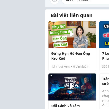
Bài viết liên quan
Đừng Hẹn Hò Đàn Ông
7 L
Keo Kiệt
Phụ
Khô
1.1k
lượt xem
0
bình luận
399
l
Tră
cướ
thủ
Anh
chạ
như
đợi
Đối Cảnh Vô Tâm