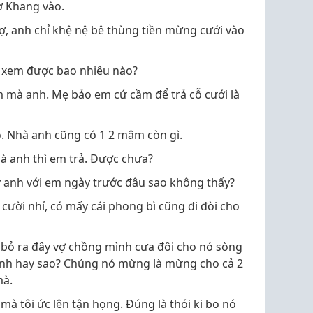
ờ Khang vào.
ợ, anh chỉ khệ nệ bê thùng tiền mừng cưới vào
 xem được bao nhiêu nào?
m mà anh. Mẹ bảo em cứ cầm để trả cỗ cưới là
o. Nhà anh cũng có 1 2 mâm còn gì.
nhà anh thì em trả. Được chưa?
 anh với em ngày trước đâu sao không thấy?
ười nhỉ, có mấy cái phong bì cũng đi đòi cho
m bỏ ra đây vợ chồng mình cưa đôi cho nó sòng
nh hay sao? Chúng nó mừng là mừng cho cả 2
mà.
mà tôi ức lên tận họng. Đúng là thói ki bo nó