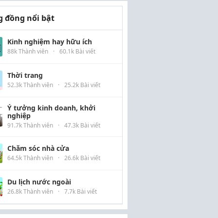
 đồng nổi bật
Kinh nghiệm hay hữu ích
88k Thành viên
·
60.1k Bài viết
Thời trang
52.3k Thành viên
·
25.2k Bài viết
Ý tưởng kinh doanh, khởi
nghiệp
91.7k Thành viên
·
47.3k Bài viết
Chăm sóc nhà cửa
64.5k Thành viên
·
26.6k Bài viết
Du lịch nước ngoài
26.8k Thành viên
·
7.7k Bài viết