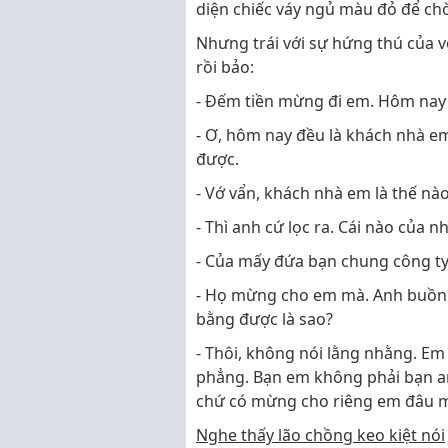
diện chiếc váy ngủ màu đỏ để ch
Nhưng trái với sự hứng thú của v
rồi bảo:
- Đếm tiền mừng đi em. Hôm nay
- Ơ, hôm nay đều là khách nhà e
được.
- Vớ vẩn, khách nhà em là thế nà
- Thì anh cứ lọc ra. Cái nào của 
- Của mấy đứa bạn chung công ty
- Họ mừng cho em mà. Anh buồn c
bằng được là sao?
- Thôi, không nói lằng nhằng. E
phẳng. Bạn em không phải bạn a
chứ có mừng cho riêng em đâu 
Nghe thấy lão chồng keo kiệt nói