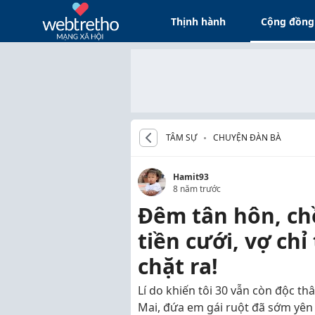
Thịnh hành
Cộng đồng
TÂM SỰ
CHUYỆN ĐÀN BÀ
Hamit93
8 năm trước
Đêm tân hôn, chồ
tiền cưới, vợ chỉ
chặt ra!
Lí do khiến tôi 30 vẫn còn độc thâ
Mai, đứa em gái ruột đã sớm yên