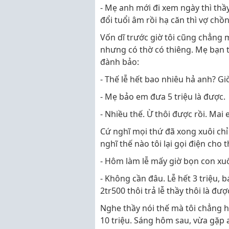
- Mẹ anh mới đi xem ngày thì thầy
đổi tuổi âm rồi hạ căn thì vợ ch
Vốn dĩ trước giờ tôi cũng chẳng 
nhưng có thờ có thiêng. Mẹ bạn t
đành bảo:
- Thế lễ hết bao nhiêu hả anh? Gi
- Mẹ bảo em đưa 5 triệu là được.
- Nhiều thế. Ừ thôi được rồi. Ma
Cứ nghĩ mọi thứ đã xong xuôi ch
nghĩ thế nào tôi lại gọi điện cho t
- Hôm làm lễ mấy giờ bọn con xu
- Không cần đâu. Lễ hết 3 triệu, 
2tr500 thôi trả lễ thầy thôi là đượ
Nghe thầy nói thế mà tôi chẳng hiể
10 triệu. Sáng hôm sau, vừa gặp 