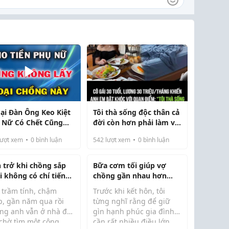
oại Đàn Ông Keo Kiệt
Tôi thà sống độc thân cả
 Nữ Có Chết Cũng
đời còn hơn phải làm vợ
ng Lấy Làm Chồng
1 người đàn ông lương
ượt xem
0
bình luận
542
lượt xem
0
bình luận
tháng chưa tới 30 triệu
n trở khi chồng sắp
Bữa cơm tối giúp vợ
i không có chí tiến
chồng gần nhau hơn
như thế nào?
 trầm tính, chậm
Trước khi kết hôn, tôi
p, gần năm qua rồi
từng nghĩ rằng để giữ
ng anh vẫn ở nhà để
gìn hạnh phúc gia đình
 chờ tìm một công
cần rất nhiều điều lớn