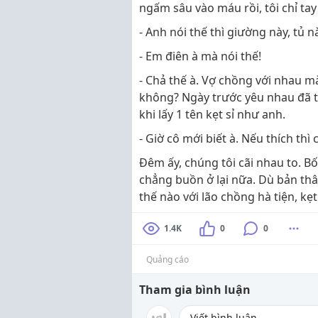
ngấm sâu vào máu rồi, tôi chỉ tay
- Anh nói thế thì giường này, tủ nà
- Em điên à mà nói thế!
- Chả thế à. Vợ chồng với nhau 
không? Ngày trước yêu nhau đã th
khi lấy 1 tên kẹt sỉ như anh.
- Giờ cô mới biết à. Nếu thích thì 
Đêm ấy, chúng tôi cãi nhau to. B
chẳng buồn ở lại nữa. Dù bản thâ
thế nào với lão chồng hà tiện, kẹt
1.4K
0
0
Quảng cáo
Tham gia bình luận