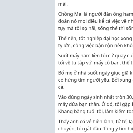
mái.
Chồng Mai là người đàn ông ham 
đoán nó mọi điều kể cả việc về n
tụy mà tôi sợ hãi, sống thế thì số
Thế nên, tốt nghiệp đại học xong 
ty lớn, công việc bận rộn nên kh
Suốt mấy năm liền tôi cứ quay cuồ
tối về tụ tập với mấy cô bạn, thế t
Bố mẹ ở nhà suốt ngày giục giã 
có hứng tìm người yêu. Bởi xung
cả.
Vào đúng ngày sinh nhật tròn 30,
mấy đứa bạn thân. Ở đó, tôi gặp K
Khang bằng tuổi tôi, làm kiểm to
Thấy anh có vẻ hiền lành, tử tế, l
chuyện, tôi gật đầu đồng ý tìm hi