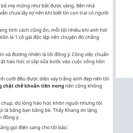
i, bố mẹ mừng như bắt được vàng. Bên nhà
ẫn chưa lấy vợ nên khi biết tin con trai có người
ang tính cách cũng ổn, mỗi tội nhiều khi anh hơi
 Vốn là 1 cô gái độc lập nên chuyện đó chẳng
ôn và đương nhiên là tôi đồng ý. Công việc chuẩn
 rất háo hức vì sắp sửa bước vào cuộc sống hôn
nh cưới đều được diện váy trắng xinh đẹp nên tôi
ng chặt chẽ khoản tiền nong
nên cũng không
 chụp, dù lòng háo hức khôn nguôi nhưng tôi
gọi là bằng bạn bằng bè. Thấy Khang im lặng
h đồng ý.
ảng gọi điện sang cho tôi bảo: