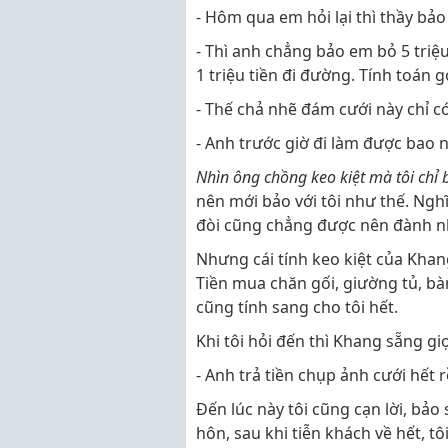
- Hôm qua em hỏi lại thì thầy bảo l
- Thì anh chẳng bảo em bỏ 5 triệu r
1 triệu tiền đi đường. Tính toán 
- Thế chả nhẽ đám cưới này chỉ 
- Anh trước giờ đi làm được bao n
Nhìn ông chồng keo kiệt mà tôi chỉ b
nên mới bảo với tôi như thế. Ngh
đòi cũng chẳng được nên đành n
Nhưng cái tính keo kiệt của Khan
Tiền mua chăn gối, giường tủ, bàn
cũng tính sang cho tôi hết.
Khi tôi hỏi đến thì Khang sẵng gi
- Anh trả tiền chụp ảnh cưới hết 
Đến lúc này tôi cũng cạn lời, bả
hôn, sau khi tiễn khách về hết, t