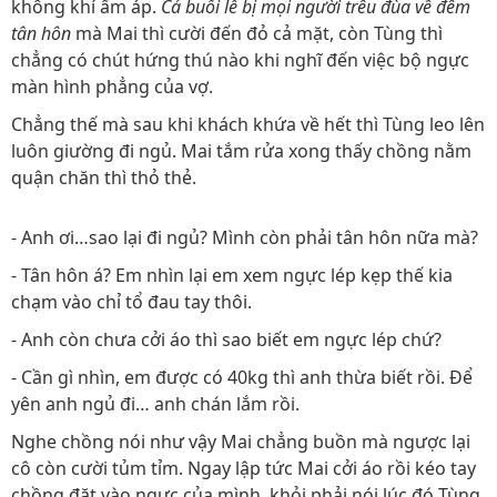
không khí ấm áp.
Cả buổi lễ bị mọi người trêu đùa về đêm
tân hôn
mà Mai thì cười đến đỏ cả mặt, còn Tùng thì
chẳng có chút hứng thú nào khi nghĩ đến việc bộ ngực
màn hình phẳng của vợ.
Chẳng thế mà sau khi khách khứa về hết thì Tùng leo lên
luôn giường đi ngủ. Mai tắm rửa xong thấy chồng nằm
quận chăn thì thỏ thẻ.
- Anh ơi…sao lại đi ngủ? Mình còn phải tân hôn nữa mà?
- Tân hôn á? Em nhìn lại em xem ngực lép kẹp thế kia
chạm vào chỉ tổ đau tay thôi.
- Anh còn chưa cởi áo thì sao biết em ngực lép chứ?
- Cần gì nhìn, em được có 40kg thì anh thừa biết rồi. Để
yên anh ngủ đi… anh chán lắm rồi.
Nghe chồng nói như vậy Mai chẳng buồn mà ngược lại
cô còn cười tủm tỉm. Ngay lập tức Mai cởi áo rồi kéo tay
chồng đặt vào ngực của mình, khỏi phải nói lúc đó Tùng