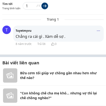
Tìm tới
/
1
Trang bình luận
Trang 1
T
Tuyetmyvu
Chẳng ra cái gì . Xàm dễ sợ .
8 năm trước
Trả lời
0
Bài viết liên quan
Bữa cơm tối giúp vợ chồng gần nhau hơn như
thế nào?
"Con không chê cha mẹ khó... nhưng vợ thì lại
chê chồng nghèo?"