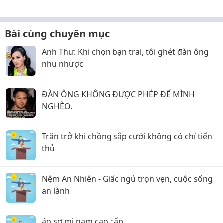
thực tế
Bài cùng chuyên mục
Anh Thư: Khi chọn bạn trai, tôi ghét đàn ông
nhu nhược
ĐÀN ÔNG KHÔNG ĐƯỢC PHÉP ĐỂ MÌNH
NGHÈO.
Trăn trở khi chồng sắp cưới không có chí tiến
thủ
Nệm An Nhiên - Giấc ngủ trọn vẹn, cuộc sống
an lành
áo sơ mi nam cao cấp