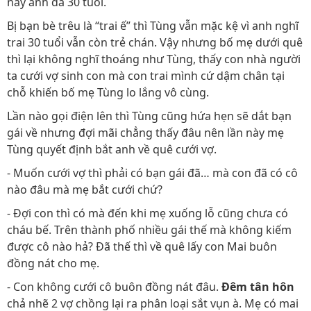
nay anh đã 30 tuổi.
Bị bạn bè trêu là “trai ế” thì Tùng vẫn mặc kệ vì anh nghĩ
trai 30 tuổi vẫn còn trẻ chán. Vậy nhưng bố mẹ dưới quê
thì lại không nghĩ thoáng như Tùng, thấy con nhà người
ta cưới vợ sinh con mà con trai mình cứ dậm chân tại
chỗ khiến bố mẹ Tùng lo lắng vô cùng.
Lần nào gọi điện lên thì Tùng cũng hứa hẹn sẽ dắt bạn
gái về nhưng đợi mãi chẳng thấy đâu nên lần này mẹ
Tùng quyết định bắt anh về quê cưới vợ.
- Muốn cưới vợ thì phải có bạn gái đã… mà con đã có cô
nào đâu mà mẹ bắt cưới chứ?
- Đợi con thì có mà đến khi mẹ xuống lỗ cũng chưa có
cháu bế. Trên thành phố nhiều gái thế mà không kiếm
được cô nào hả? Đã thế thì về quê lấy con Mai buôn
đồng nát cho mẹ.
- Con không cưới cô buôn đồng nát đâu.
Đêm tân hôn
chả nhẽ 2 vợ chồng lại ra phân loại sắt vụn à. Mẹ có mai