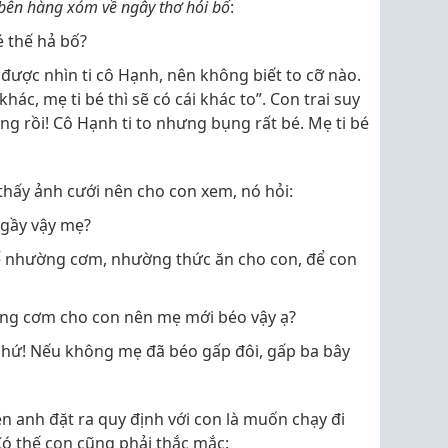
y bên hàng xóm về ngây thơ hỏi bố
:
bé thế hả bố?
 được nhìn ti cô Hạnh, nên không biết to cỡ nào.
hác, mẹ ti bé thì sẽ có cái khác to”. Con trai suy
úng rồi! Cô Hạnh ti to nhưng bụng rất bé. Mẹ ti bé
 thấy ảnh cưới nên cho con xem, nó hỏi:
 gầy vậy mẹ?
i để nhường cơm, nhường thức ăn cho con, để con
ng cơm cho con nên mẹ mới béo vậy ạ?
chứ! Nếu không mẹ đã béo gấp đôi, gấp ba bây
 anh đặt ra quy định với con là muốn chạy đi
Có thế con cũng phải thắc mắc: