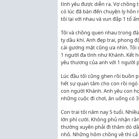
tình yêu được diễn ra. Vợ chồng t
có lúc đã bàn đến chuyện ly hôn 
tôi lại với nhau và vun đắp 1 tổ 
Tôi và chồng quen nhau trong đ
ty dầu khí. Anh đẹp trai, phong đ
cái gương mặt cũng ưa nhìn. Tôi 
1 người đa tình như Khánh. Kết h
yêu thương của anh với 1 người 
Lúc đầu tôi cũng ghen rồi buồn p
hết sự quan tâm cho con rồi ngó l
con người Khánh. Anh yêu con hơn
những cuộc đi chơi, ăn uống có 3
Con trai tôi năm nay 5 tuổi. Nhiề
lớn phì cười. Không phủ nhận rằ
thường xuyên phải đi thăm dò dầu
nhỏ. Những hôm chồng về thì cả