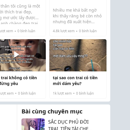
thân tôi cũng là một
Nhiều mẹ khá bất ngờ
i thích trai đẹp,
khi thấy răng bé còn nhỏ
g mơ ước lấy được
nhưng đã xuất hiện
 anh chàng đẹp trai.
 đồng ý với quan điểm
mảng bám hoặc hơi ố
ượt xem
0
bình luận
4.8k
lượt xem
0
bình luận
 anh DG rằng: Đàn
vàng. Nhìn qua thì tưởng
 nói không thích vợ
không nghiêm trọng,
là nói dối. Và bản
nhưng thực tế đây là dấu
 anh LP (Tôi ...
hiệu cho thấy việc vệ sinh
răng miệng của bé ...
 trai không có tiền
tại sao con trai có tiền
 đừng yêu
mới dám yêu?
lượt xem
0
bình luận
1k
lượt xem
0
bình luận
Bài cùng chuyên mục
SẮC DỤC PHỦ ĐỜI
TRAI. TIỀN TÀI CHE