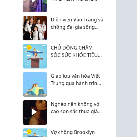
MẮT GÁI
Diễn viên Vân Trang và
chồng đại gia sống
sung túc trong biệt
thự 1.000m2
CHỦ ĐỘNG CHĂM
SÓC SỨC KHỎE TIÊU
HÓA TỪ HÔM NAY
Giao lưu văn hóa Việt
Trung qua hành trình
khám phá nghệ thuật
điêu khắc truyền
Nghèo nên không với
thống
cao son sắc thua giàu
sang
Vợ chồng Brooklyn