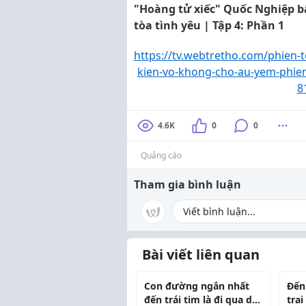
"Hoàng tử xiếc" Quốc Nghiệp b
tòa tình yêu | Tập 4: Phần 1
https://tv.webtretho.com/phien-t
kien-vo-khong-cho-au-yem-phien
8
4.6K
0
0
Quảng cáo
Tham gia bình luận
Bài viết liên quan
Con đường ngắn nhất
Đến
đến trái tim là đi qua dạ
trai