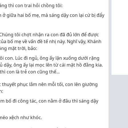
g thì con trai hỏi chồng tôi:
ằm ở giữa hai bố mẹ, mà sáng dậy con lại cứ bị đẩy
Chúng tôi chợt nhận ra con đã đủ lớn để được
của bố mẹ về vấn đề tế nhị này. Nghĩ vậy, Khánh
ông mặt trời, bảo:
ôi con. Lúc đi ngủ, ông ấy lặn xuống dưới rặng
dậy, ông ấy lại mọc lên từ cái mặt hồ đằng kia.
hì con là trẻ con cũng thế...
c thuyết phục lắm nên mỗi tối, con lên giường
h:
m bố đi công tác, con nằm ở đâu thì sáng dậy
 méo xệch như khóc.