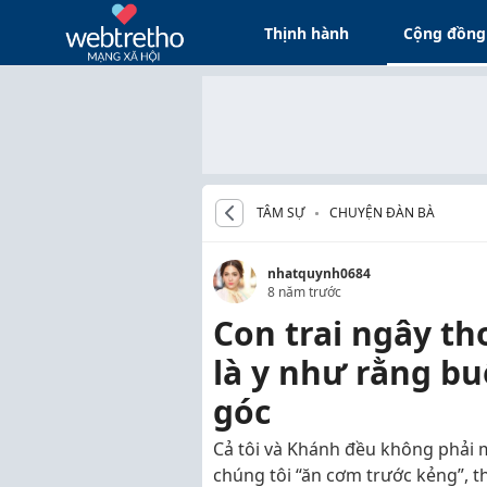
Thịnh hành
Cộng đồng
TÂM SỰ
CHUYỆN ĐÀN BÀ
nhatquynh0684
8 năm trước
Con trai ngây th
là y như rằng buổ
góc
Cả tôi và Khánh đều không phải m
chúng tôi “ăn cơm trước kẻng”, 