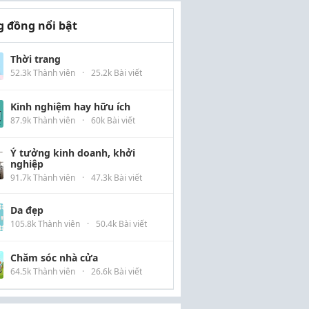
 đồng nổi bật
Thời trang
52.3k Thành viên
·
25.2k Bài viết
Kinh nghiệm hay hữu ích
87.9k Thành viên
·
60k Bài viết
Ý tưởng kinh doanh, khởi
nghiệp
91.7k Thành viên
·
47.3k Bài viết
Da đẹp
105.8k Thành viên
·
50.4k Bài viết
Chăm sóc nhà cửa
64.5k Thành viên
·
26.6k Bài viết