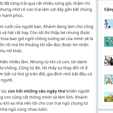
ôi đã từng trải qua rất nhiều sóng gió, thậm chí
nhưng nhờ có con trai làm sợi dây gắn kết chúng
Cộng
ấm hạnh phúc.
ám cưới của người bạn. Khánh đang làm cho công
ộ và hát rất hay. Còn tôi thì thấp bé nhưng được
chưa bao giờ nghĩ chồng tương lai của mình sẽ là
ôn rồi mà thi thoảng tôi vẫn đọc được tin nhắn
phụ nữ khác.
hiền nhiều lắm. Nhưng từ khi có con, tôi dành
ơ chồng. Cũng từ đó, tôi thấy sự thay đổi rõ ở
 bất cứ thứ gì trên đời, gia đình nhỏ bắt đầu có
 người.
u lúc
con hỏi những câu ngây thơ
khiến người
ng con cũng rất thông minh và lém lỉnh. Khánh
 khí xa nhà nên tôi cho con trai ngủ chung từ
 nhà ngủ cùng nhau luôn.