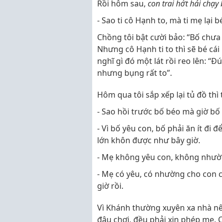
Rồi hôm sau,
con trai hớt hải chạ
- Sao ti cô Hạnh to, mà ti mẹ lại 
Chồng tôi bật cười bảo: “Bố chưa
Nhưng cô Hạnh ti to thì sẽ bé cái k
nghĩ gì đó một lát rồi reo lên: “Đ
nhưng bụng rất to”.
Hôm qua tôi sắp xếp lại tủ đồ thì
- Sao hồi trước bố béo mà giờ bố
- Vì bố yêu con, bố phải ăn ít đ
lớn khôn được như bây giờ.
- Mẹ không yêu con, không nhườ
- Mẹ có yêu, có nhường cho con 
giờ rồi.
Vì Khánh thường xuyên xa nhà nên
đâu chơi, đều phải xin phép mẹ. 