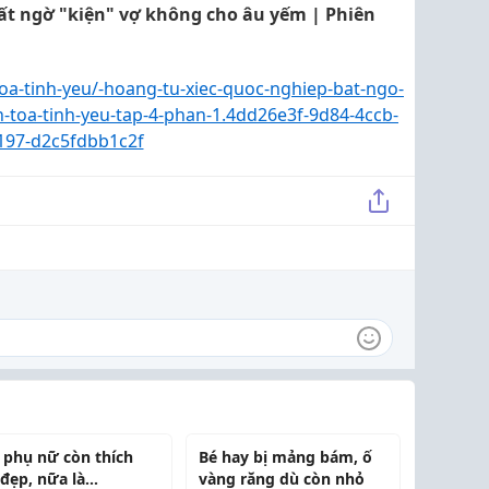
ất ngờ "kiện" vợ không cho âu yếm | Phiên
oa-tinh-yeu/-hoang-tu-xiec-quoc-nghiep-bat-ngo-
-toa-tinh-yeu-tap-4-phan-1.4dd26e3f-9d84-4ccb-
197-d2c5fdbb1c2f
 phụ nữ còn thích
Bé hay bị mảng bám, ố
 đẹp, nữa là...
vàng răng dù còn nhỏ