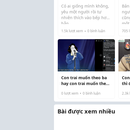
dày
Có ai giống mình không,
Bản 
yêu một người rồi tự
ngườ
nhiên thích vào bếp hơn
cũn
hẳn.
một
Hồi còn độc thân, mình
Tôi
1.5k
lượt xem
0
bình luận
705
l
thuộc kiểu ăn gì cũng
của
được. Có hôm lười còn
ông
gọi đồ ăn ngoài về cho
đẹp 
nhanh. Nhưng từ khi có
thân
người yêu, mìn...
Con trai muốn theo ba
Con
hay con trai muốn theo
thì
mẹ?
0
lượt xem
0
bình luận
2.3k
Bài được xem nhiều