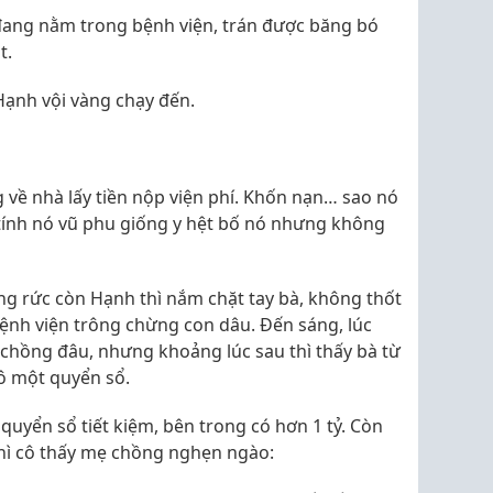
 đang nằm trong bệnh viện, trán được băng bó
t.
 Hạnh vội vàng chạy đến.
 về nhà lấy tiền nộp viện phí. Khốn nạn… sao nó
 tính nó vũ phu giống y hệt bố nó nhưng không
ng rức còn Hạnh thì nắm chặt tay bà, không thốt
 bệnh viện trông chừng con dâu. Đến sáng, lúc
 chồng đâu, nhưng khoảng lúc sau thì thấy bà từ
cô một quyển sổ.
 quyển sổ tiết kiệm, bên trong có hơn 1 tỷ. Còn
hì cô thấy mẹ chồng nghẹn ngào: