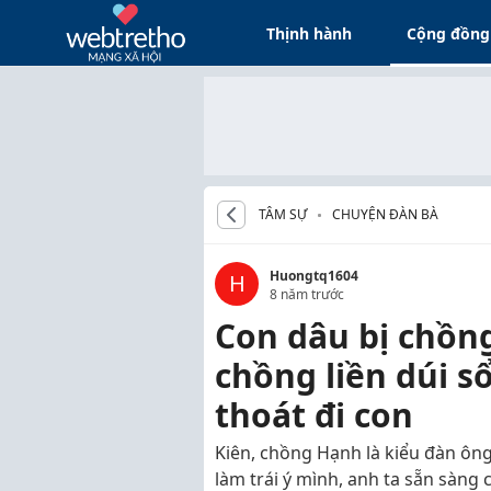
Thịnh hành
Cộng đồng
TÂM SỰ
CHUYỆN ĐÀN BÀ
Huongtq1604
H
8 năm trước
Con dâu bị chồn
chồng liền dúi sổ
thoát đi con
Kiên, chồng Hạnh là kiểu đàn ôn
làm trái ý mình, anh ta sẵn sàng