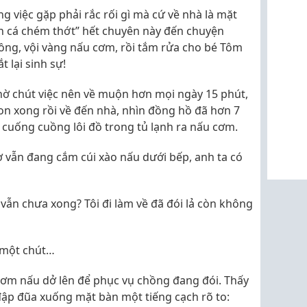
ng việc gặp phải rắc rối gì mà cứ về nhà là mặt
ận cá chém thớt” hết chuyên này đến chuyện
ồng, vội vàng nấu cơm, rồi tắm rửa cho bé Tôm
 lại sinh sự!
nhờ chút việc nên về muộn hơn mọi ngày 15 phút,
on xong rồi về đến nhà, nhìn đồng hồ đã hơn 7
 cuống cuồng lôi đồ trong tủ lạnh ra nấu cơm.
vợ vẫn đang cắm cúi xào nấu dưới bếp, anh ta có
 vẫn chưa xong? Tôi đi làm về đã đói lả còn không
m một chút…
ơm nấu dở lên để phục vụ chồng đang đói. Thấy
 đập đũa xuống mặt bàn một tiếng cạch rõ to: