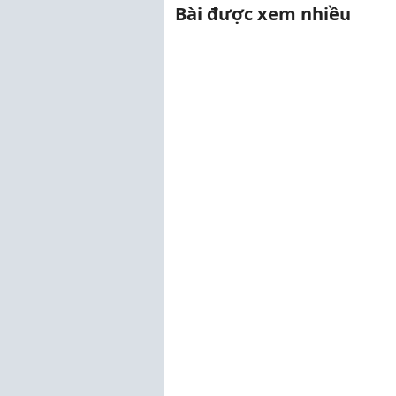
ở chợ). Chẳng m...
thươ
Bài được xem nhiều
để ..