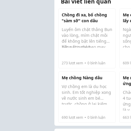
Bài viết liên quan
Chồng đi xa, bố chồng
Mẹ 
"sàm sỡ" con dâu
lấy
Luyến ôm chặt thằng Bun
Ngà
vào lòng, mím chặt môi
ngư
để không bật lên tiếng
sốn
nấc uất nghẹn.
Từng cơn gió heo may
cho
đầu mùa thổi hun hút
nhâ
đến tê người khiến bầu
khô
273
lượt xem
0
bình luận
609
l
trời đêm miền sơn cước
thân
càng trở nên não nề, ảm
cho
đạm,...
sống
Mẹ chồng Nàng dâu
Mẹ 
ứng 
Vợ chồng em là du học
chi
sinh. Em tốt nghiệp xong
Chà
theo
về nước sinh em bé
4 tu
khi 
trước, chồng ở lại kiếm
ứng,
kinh tế đợi em ổn định
là y
rồi cũng về. Trước khi
vì k
690
lượt xem
0
bình luận
663
l
sinh, bà nội hứa sẽ ở nhà
điể
chăm cháu (bà buôn bán
rút