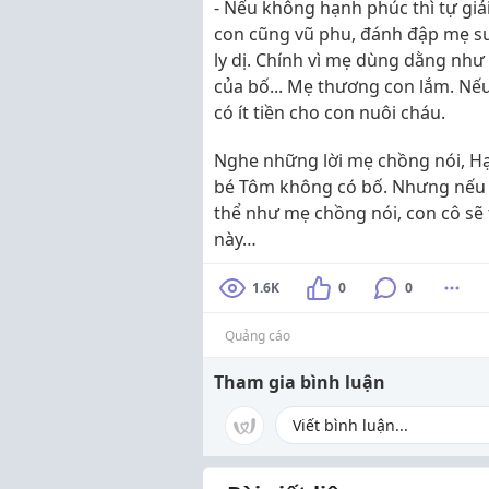
- Nếu không hạnh phúc thì tự giả
con cũng vũ phu, đánh đập mẹ s
ly dị. Chính vì mẹ dùng dằng như
của bố... Mẹ thương con lắm. Nế
có ít tiền cho con nuôi cháu.
Nghe những lời mẹ chồng nói, Hạn
bé Tôm không có bố. Nhưng nếu c
thể như mẹ chồng nói, con cô sẽ
này…
1.6K
0
0
Quảng cáo
Tham gia bình luận