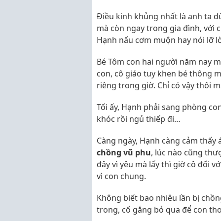
Điều kinh khủng nhất là anh ta 
mà còn ngay trong gia đình, với 
Hạnh nấu cơm muộn hay nói lỡ lời
Bé Tôm con hai người năm nay mớ
con, cô giáo tuy khen bé thông 
riêng trong giờ. Chỉ có vậy thôi 
Tối ấy, Hạnh phải sang phòng con
khóc rồi ngủ thiếp đi…
Càng ngày, Hạnh càng cảm thấy áp
chồng vũ phu
, lúc nào cũng thư
đây vì yêu mà lấy thì giờ cô đối 
vì con chung.
Không biết bao nhiêu lần bị ch
trong, cố gắng bỏ qua để con th