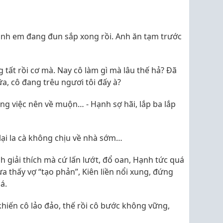
Canh em đang đun sắp xong rồi. Anh ăn tạm trước
 tất rồi cơ mà. Nay cô làm gì mà lâu thế hả? Đã
, cô đang trêu ngươi tôi đấy à?
ng việc nên về muộn… - Hạnh sợ hãi, lắp ba lắp
n lại la cà không chịu về nhà sớm…
giải thích mà cứ lấn lướt, đổ oan, Hạnh tức quá
a thấy vợ “tạo phản”, Kiên liền nổi xung, đứng
á.
hiến cô lảo đảo, thế rồi cô bước không vững,