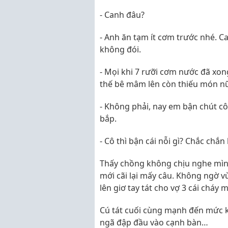
- Canh đâu?
- Anh ăn tạm ít cơm trước nhé. 
không đói.
- Mọi khi 7 rưỡi cơm nước đã xong
thế bê mâm lên còn thiếu món nữa
- Không phải, nay em bận chút cô
bắp.
- Cô thì bận cái nỗi gì? Chắc chắ
Thấy chồng không chịu nghe mình 
mới cãi lại mấy câu. Không ngờ vừ
lên giơ tay tát cho vợ 3 cái cháy m
Cú tát cuối cùng mạnh đến mức k
ngã đập đầu vào cạnh bàn…