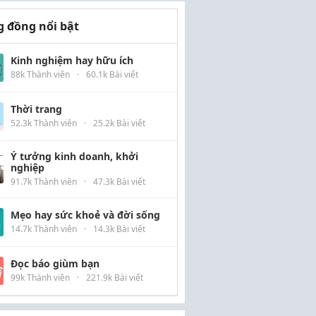
 đồng nổi bật
Kinh nghiệm hay hữu ích
88k Thành viên
·
60.1k Bài viết
Thời trang
52.3k Thành viên
·
25.2k Bài viết
Ý tưởng kinh doanh, khởi
nghiệp
91.7k Thành viên
·
47.3k Bài viết
Mẹo hay sức khoẻ và đời sống
14.7k Thành viên
·
14.3k Bài viết
Đọc báo giùm bạn
99k Thành viên
·
221.9k Bài viết