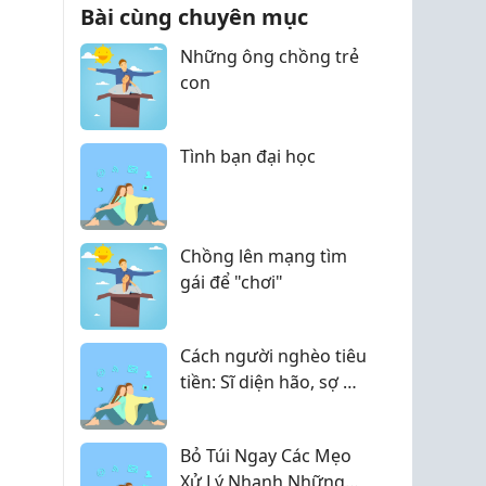
ng, mình chia sẻ lại
Bài cùng chuyên mục
.
Những ông chồng trẻ
con
Tình bạn đại học
Chồng lên mạng tìm
gái để "chơi"
Cách người nghèo tiêu
tiền: Sĩ diện hão, sợ bị
chê kém cỏi nên có
bao nhiêu tiền tiêu
Bỏ Túi Ngay Các Mẹo
bằng hết để "làm
Xử Lý Nhanh Những
màu".