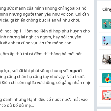
dùng sức mạnh của mình không chỉ ngoài xã hội
Cộng
chính những người thân yêu như vợ con. Chỉ cần
 câu gì khiến chồng bực là ăn vả như chơi.
i học lớp 1. Hôm nọ Kiên đi họp phụ huynh cho
minh nhưng lại nghịch ngợm, hay nói chuyện
mà về anh ta cũng vụt lằn tím mông con.
, ôm ấp thủ thỉ cả đêm thì thằng bé mới hết
 lực, sợ hãi khi phải sống chung với
người
ợng cẳng chân hạ cẳng tay như vậy. Nếu trước
với Kiên chỉ còn nghĩa vợ chồng, cố gắng nhẫn nhịn
ồng đánh nhưng Hạnh đều cố nuốt nước mắt vào
ơ có đủ bố đủ mẹ…