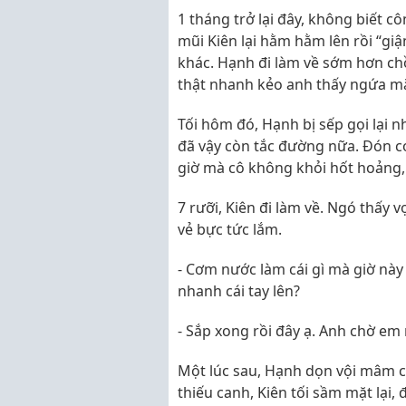
1 tháng trở lại đây, không biết cô
mũi Kiên lại hằm hằm lên rồi “gi
khác. Hạnh đi làm về sớm hơn ch
thật nhanh kẻo anh thấy ngứa mắt
Tối hôm đó, Hạnh bị sếp gọi lại 
đã vậy còn tắc đường nữa. Đón c
giờ mà cô không khỏi hốt hoảng,
7 rưỡi, Kiên đi làm về. Ngó thấy 
vẻ bực tức lắm.
- Cơm nước làm cái gì mà giờ này
nhanh cái tay lên?
- Sắp xong rồi đây ạ. Anh chờ e
Một lúc sau, Hạnh dọn vội mâm c
thiếu canh, Kiên tối sầm mặt lại,