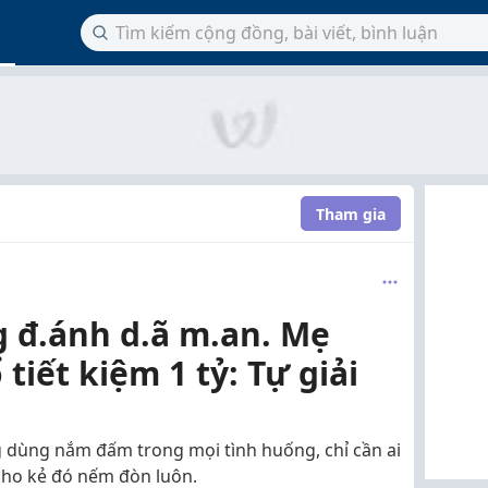
Tham gia
g đ.ánh d.ã m.an. Mẹ
 tiết kiệm 1 tỷ: Tự giải
g dùng nắm đấm trong mọi tình huống, chỉ cần ai
 cho kẻ đó nếm đòn luôn.