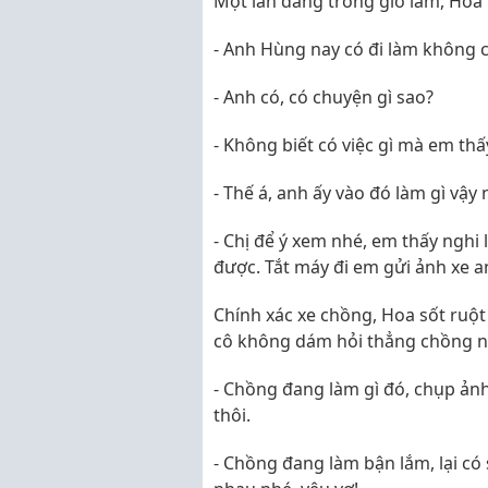
Một lần đang trong giờ làm, Hoa
- Anh Hùng nay có đi làm không c
- Anh có, có chuyện gì sao?
- Không biết có việc gì mà em thấ
- Thế á, anh ấy vào đó làm gì vậy 
- Chị để ý xem nhé, em thấy nghi
được. Tắt máy đi em gửi ảnh xe 
Chính xác xe chồng, Hoa sốt ru
cô không dám hỏi thẳng chồng n
- Chồng đang làm gì đó, chụp ản
thôi.
- Chồng đang làm bận lắm, lại có