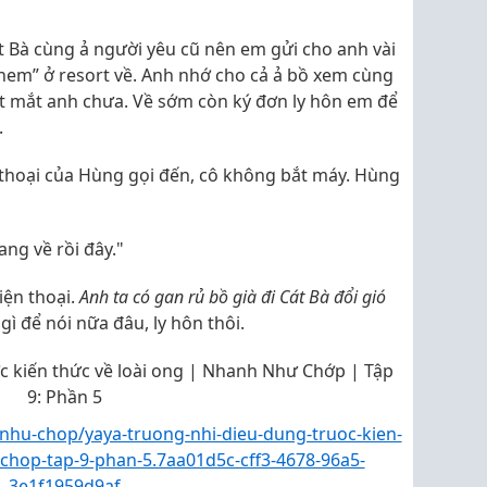
át Bà cùng ả người yêu cũ nên em gửi cho anh vài
nem” ở resort về. Anh nhớ cho cả ả bồ xem cùng
ốt mắt anh chưa. Về sớm còn ký đơn ly hôn em để
.
n thoại của Hùng gọi đến, cô không bắt máy. Hùng
ang về rồi đây."
iện thoại.
Anh ta có gan rủ bồ già đi Cát Bà đổi gió
gì để nói nữa đâu, ly hôn thôi.
c kiến thức về loài ong | Nhanh Như Chớp | Tập
9: Phần 5
nhu-chop/yaya-truong-nhi-dieu-dung-truoc-kien-
chop-tap-9-phan-5.7aa01d5c-cff3-4678-96a5-
3e1f1959d9af