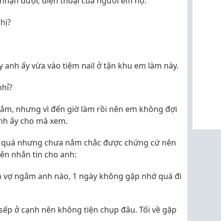
 nhận được điện thoại của người em họ:
hị?
y anh ấy vừa vào tiệm nail ở tận khu em làm này.
nhỉ?
 lắm, nhưng vì đến giờ làm rồi nên em không đợi
anh ấy cho mà xem.
ột quá nhưng chưa nắm chắc được chứng cứ nên
ên nhắn tin cho anh:
h vợ ngắm anh nào, 1 ngày không gặp nhớ quá đi
 sếp ở cạnh nên không tiện chụp đâu. Tối về gặp