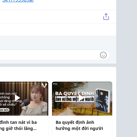
đình tan nát vì ba
Ba quyết định ảnh
ng giở thói lăng
hưởng một đời người
ng ở "tuổi xế chiều"