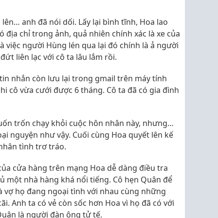
lên… anh đã nói dối. Lấy lại bình tĩnh, Hoa lao
ó địa chỉ trong ảnh, quả nhiên chính xác là xe của
à việc người Hùng lén qua lại đó chính là ả người
ứt liên lạc với cô ta lâu lắm rồi.
in nhắn còn lưu lại trong gmail trên máy tính
khi cô vừa cưới được 6 tháng. Cô ta đã có gia đình
uốn trốn chạy khỏi cuộc hôn nhân này, nhưng…
oại nguyện như vậy. Cuối cùng Hoa quyết lên kế
hân tình trơ tráo.
i của cửa hàng trên mạng Hoa dễ dàng điều tra
hủ một nhà hàng khá nổi tiếng. Cô hẹn Quân để
à vợ họ đang ngoại tình với nhau cùng những
i. Anh ta có vẻ còn sốc hơn Hoa vì họ đã có với
uân là người đàn ông tử tế.