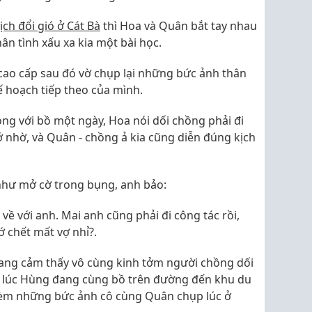
ịch đổi gió ở Cát Bà
thì Hoa và Quân bắt tay nhau
ân tình xấu xa kia một bài học.
cao cấp sau đó vờ chụp lại những bức ảnh thân
 hoạch tiếp theo của mình.
ồng với bồ một ngày, Hoa nói dối chồng phải đi
ở nhờ, và Quân - chồng ả kia cũng diễn đúng kịch
 như mở cờ trong bụng, anh bảo:
 về với anh. Mai anh cũng phải đi công tác rồi,
ớ chết mất vợ nhỉ?.
ang cảm thấy vô cùng kinh tởm người chồng dối
g lúc Hùng đang cùng bồ trên đường đến khu du
 kèm những bức ảnh cô cùng Quân chụp lúc ở