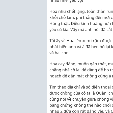
nhau nhé, yêu vợ!
Hoa như chết lặng, toàn thân run 
khỏi chỗ làm, phi thẳng đến nơi c
Hùng thật. Điều kinh hoàng hơn l
yêu cũ kia. Vậy mà anh nói đã cắt đ
Tối ấy về Hoa lén xem trộm được t
phát hiện anh và ả đã hẹn hò lại 
và hai con.
Hoa cay đắng, muốn gào thét, m
chẳng nhẽ cô lại dễ dàng để họ t
hoạch để dằn mặt chồng cùng ả n
Tìm theo địa chỉ và số điện thoạ
được chồng của cô ta là Quân, c
cùng nói về chuyện giữa chồng v
bằng chứng không thể nào chối cã
nhau 2 đứa con rất đáng yêu và Q