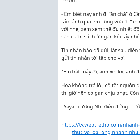
resort:
- Em biết nay anh đi “ăn chả” ở C
tấm ảnh qua em cũng vừa đi “ăn 
với nhé, xem xem thế đủ nhiệt đ
sẵn cuốn sách ở ngăn kéo ấy nhé
Tin nhắn báo đã gửi, lát sau điệ
gửi tin nhắn tới tấp cho vợ.
"Em bắt máy đi, anh xin lỗi, anh đ
Hoa không trả lời, cô tắt nguồn đ
thì giờ nên có gan chịu phạt. Còn 
Yaya Trương Nhi điêu đứng trướ
https://tv.webtretho.com/nhanh-
thuc-ve-loai-ong-nhanh-nhu-