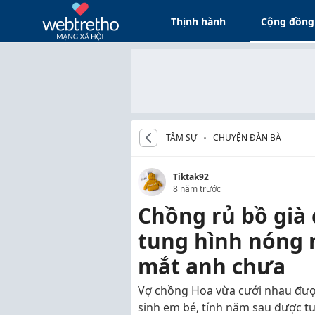
Thịnh hành
Cộng đồng
TÂM SỰ
CHUYỆN ĐÀN BÀ
Tiktak92
8 năm trước
Chồng rủ bồ già đ
tung hình nóng 
mắt anh chưa
Vợ chồng Hoa vừa cưới nhau đượ
sinh em bé, tính năm sau được tu