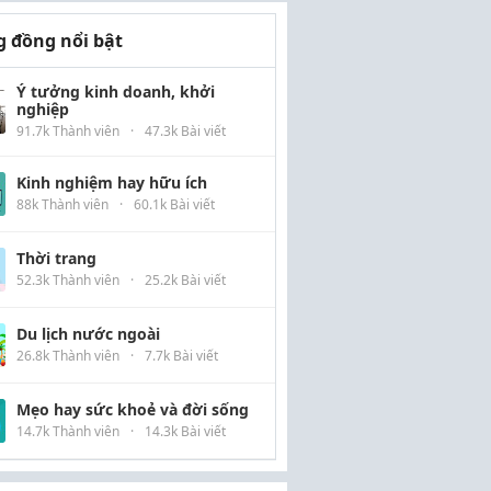
 đồng nổi bật
Ý tưởng kinh doanh, khởi
nghiệp
91.7k Thành viên
·
47.3k Bài viết
Kinh nghiệm hay hữu ích
88k Thành viên
·
60.1k Bài viết
Thời trang
52.3k Thành viên
·
25.2k Bài viết
Du lịch nước ngoài
26.8k Thành viên
·
7.7k Bài viết
Mẹo hay sức khoẻ và đời sống
14.7k Thành viên
·
14.3k Bài viết