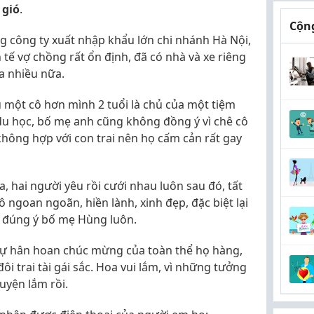
 gió
.
Cộng
 công ty xuất nhập khẩu lớn chi nhánh Hà Nội,
tế vợ chồng rất ổn định, đã có nhà và xe riêng
a nhiều nữa.
 một cô hơn mình 2 tuổi là chủ của một tiệm
du học, bố mẹ anh cũng không đồng ý vì chê cô
 không hợp với con trai nên họ cấm cản rất gay
, hai người yêu rồi cưới nhau luôn sau đó, tất
 ngoan ngoãn, hiền lành, xinh đẹp, đặc biệt lại
, đúng ý bố mẹ Hùng luôn.
sự hân hoan chúc mừng của toàn thể họ hàng,
đôi trai tài gái sắc. Hoa vui lắm, vì những tưởng
uyện lắm rồi.