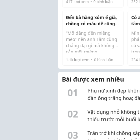
417
lượt xem
0
bình luận
252
l
Đến bà hàng xóm ế già,
Có 
chồng có máu dê cũng
tâm
không tha
chư
“Mỡ dâng đến miệng
Mìn
mèo” nên anh Tâm cũng
phả
chẳng dại gì mà không
có v
cắn một miếng.
tron
Chị Dung đến khổ vì cái
mình
1.1k
lượt xem
0
bình luận
234
l
Hồi
tính dê xồm của chồng.
ngư
Mới chuyển về khu tập
ngư
thể có hai năm mà cái
Bài được xem nhiều
ban
tiếng xấu của anh Tâm
cũng
đã lan hết...
0
1
Phụ nữ xinh đẹp khôn
đàn ông trăng hoa; đ
ông có năng lực cũng
0
2
Vật dụng nhỏ không 
chẳng ngại phụ nữ th
thiếu trước mỗi buổi l
sóng Stream hay qua
0
3
Trăn trở khi chồng sắ
Video review!