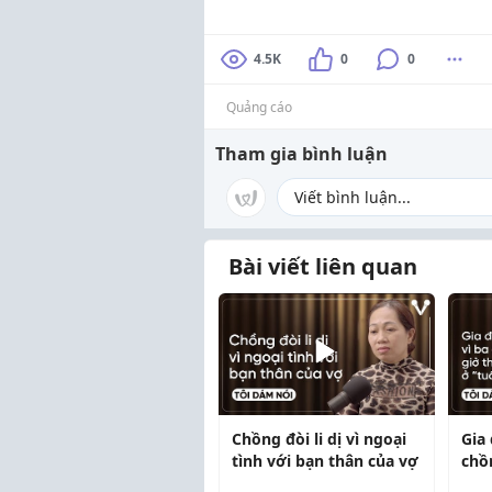
4.5K
0
0
Quảng cáo
Tham gia bình luận
Bài viết liên quan
Chồng đòi li dị vì ngoại
Gia 
tình với bạn thân của vợ
chồ
nhă