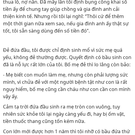
thua lỗ, nợ nần. Đã mấy lần tôi định bụng công khai số
tiền ấy để chung tay giúp chồng và gia đình anh cải
thiện kinh tế. Nhưng rồi tôi lại nghĩ: “Thôi cứ để thêm
một thời gian nữa xem sao, nếu gia đình anh ấy thật sự
tốt, tôi sẵn sàng dùng đến số tiền đó”.
Đẻ đứa đầu, tôi được chỉ định sinh mổ vì sức mẹ quá
yếu, không đẻ thường được. Quyết định có bầu sinh con
đã là nỗ lực rất lớn của tôi. Bố mẹ đẻ thì lo lắng còn bảo:
- Mẹ biết con muốn làm mẹ, nhưng còn phải lượng sức
mình, vì chửa đẻ với một người bệnh tật như con là rất
nguy hiểm, bố mẹ cũng cần cháu như con cần con mình
vậy ấy.
Cảm tạ trời đứa đầu sinh ra mẹ tròn con vuông, tuy
nhiên sức khỏe tôi lại ngày càng yếu đi, hay bị ốm vặt,
tiền thuốc thang cũng tốn kém nữa.
Con lớn mới được hơn 1 năm thì tôi nhỡ có bầu đứa thứ