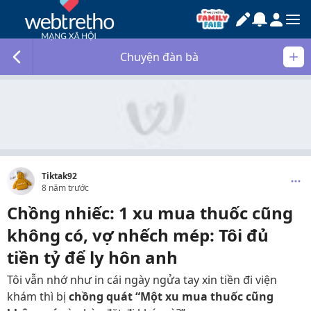
Chuyện đàn bà
Tiktak92
8 năm trước
Chồng nhiếc: 1 xu mua thuốc cũng
không có, vợ nhếch mép: Tôi đủ
tiền tỷ để ly hôn anh
Tôi vẫn nhớ như in cái ngày ngửa tay xin tiền đi viện
khám thì bị
chồng quát “
M
ột xu mua thuốc cũng