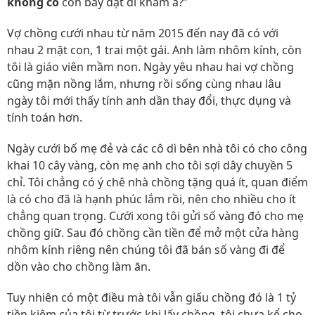
không có
còn bày đặt đi khám à?”
Vợ chồng cưới nhau từ năm 2015 đến nay đã có với
nhau 2 mặt con, 1 trai một gái. Anh làm nhôm kính, còn
tôi là giáo viên mầm non. Ngày yêu nhau hai vợ chồng
cũng mặn nồng lắm, nhưng rồi sống cùng nhau lâu
ngày tôi mới thấy tính anh dần thay đổi, thực dụng và
tính toán hơn.
Ngày cưới bố mẹ đẻ và các cô dì bên nhà tôi có cho công
khai 10 cây vàng, còn mẹ anh cho tôi sợi dây chuyền 5
chỉ. Tôi chẳng có ý chê nhà chồng tặng quá ít, quan điểm
là có cho đã là hạnh phúc lắm rồi, nên cho nhiều cho ít
chẳng quan trọng. Cưới xong tôi gửi số vàng đó cho mẹ
chồng giữ. Sau đó chồng cần tiền để mở một cửa hàng
nhôm kính riêng nên chúng tôi đã bán số vàng đi để
dồn vào cho chồng làm ăn.
Tuy nhiên có một điều mà tôi vẫn giấu chồng đó là 1 tỷ
tiền kiệm của tôi từ trước khi lấy chồng, tôi chưa kể cho