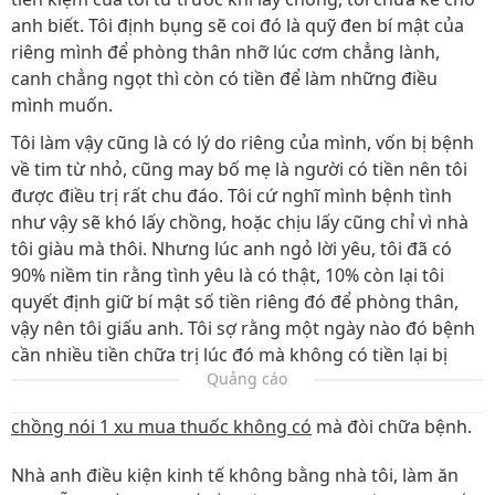
anh biết. Tôi định bụng sẽ coi đó là quỹ đen bí mật của
riêng mình để phòng thân nhỡ lúc cơm chẳng lành,
canh chẳng ngọt thì còn có tiền để làm những điều
mình muốn.
Tôi làm vậy cũng là có lý do riêng của mình, vốn bị bệnh
về tim từ nhỏ, cũng may bố mẹ là người có tiền nên tôi
được điều trị rất chu đáo. Tôi cứ nghĩ mình bệnh tình
như vậy sẽ khó lấy chồng, hoặc chịu lấy cũng chỉ vì nhà
tôi giàu mà thôi. Nhưng lúc anh ngỏ lời yêu, tôi đã có
90% niềm tin rằng tình yêu là có thật, 10% còn lại tôi
quyết định giữ bí mật số tiền riêng đó để phòng thân,
vậy nên tôi giấu anh. Tôi sợ rằng một ngày nào đó bệnh
cần nhiều tiền chữa trị lúc đó mà không có tiền lại bị
Quảng cáo
chồng nói 1 xu mua thuốc không có
mà đòi chữa bệnh.
Nhà anh điều kiện kinh tế không bằng nhà tôi, làm ăn