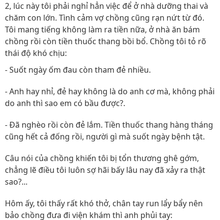
2, lúc này tôi phải nghỉ hẳn việc để ở nhà dưỡng thai và
chăm con lớn. Tình cảm vợ chồng cũng rạn nứt từ đó.
Tôi mang tiếng không làm ra tiền nữa, ở nhà ăn bám
chồng rồi còn tiền thuốc thang bồi bổ. Chồng tôi tỏ rõ
thái độ khó chịu:
- Suốt ngày ốm đau còn tham đẻ nhiều.
- Anh hay nhỉ, đẻ hay không là do anh cơ mà, không phải
do anh thì sao em có bầu được?.
- Đã nghèo rồi còn đẻ lắm. Tiền thuốc thang hàng tháng
cũng hết cả đống rồi, người gì mà suốt ngày bệnh tật.
Câu nói của chồng khiến tôi bị tổn thương ghê gớm,
chẳng lẽ điều tôi luôn sợ hãi bấy lâu nay đã xảy ra thật
sao?...
Hôm ấy, tôi thấy rất khó thở, chân tay run lẩy bẩy nên
bảo chồng đưa đi viện khám thì anh phủi tay: