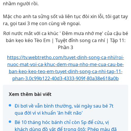
nhầm người rồi.
Mặc cho anh ta sửng sốt và liên tục đòi xin lỗi, tôi gạt tay
ra, gọi taxi 3 mẹ con cùng về ngoại.
Rơi nước mắt với ca khúc ' Đêm mưa nhớ mẹ' của cậu bé
bán kẹo kéo Tèo Em | Tuyệt đỉnh song ca nhí | Tập 11:
Phần 3
https://tv.webtretho.com/tuyet-dinh-song-ca-nhi/roi-
nuoc-mat-voi-ca-khuc-dem-mua-nho-me-cua-cau-be-
ban-keo-keo-teo-em-tuyet-dinh-song-ca-nhi-tap-11-
phan-3.0c99b122-40d3-4333-909f-80a38e618a0b
Xem thêm bài viết
Đi bơi về vẫn bình thường, vài ngày sau bé 7t
qua đời vì vi khuẩn 'ăn hết não'
Bé 10 tháng hóc bánh chỉ còn 5p để cứu, vị
khách dùng đồ vật để trong ôtô: Phép màu đã