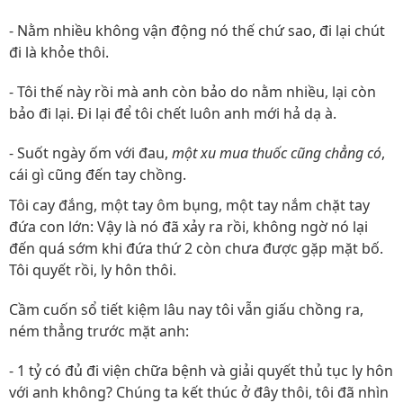
- Nằm nhiều không vận động nó thế chứ sao, đi lại chút
đi là khỏe thôi.
- Tôi thế này rồi mà anh còn bảo do nằm nhiều, lại còn
bảo đi lại. Đi lại để tôi chết luôn anh mới hả dạ à.
- Suốt ngày ốm với đau,
một xu mua thuốc cũng chẳng có
,
cái gì cũng đến tay chồng.
Tôi cay đắng, một tay ôm bụng, một tay nắm chặt tay
đứa con lớn: Vậy là nó đã xảy ra rồi, không ngờ nó lại
đến quá sớm khi đứa thứ 2 còn chưa được gặp mặt bố.
Tôi quyết rồi, ly hôn thôi.
Cầm cuốn sổ tiết kiệm lâu nay tôi vẫn giấu chồng ra,
ném thẳng trước mặt anh:
- 1 tỷ có đủ đi viện chữa bệnh và giải quyết thủ tục ly hôn
với anh không? Chúng ta kết thúc ở đây thôi, tôi đã nhìn