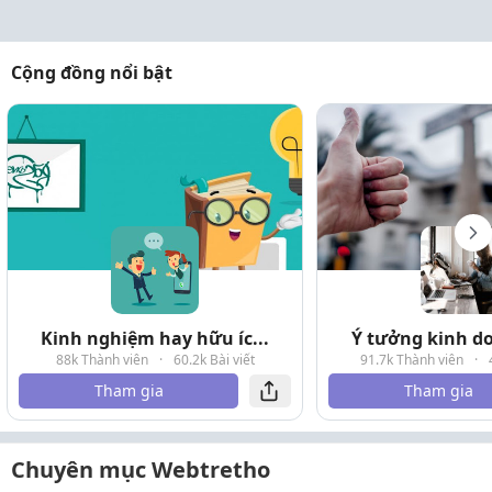
Cộng đồng nổi bật
Kinh nghiệm hay hữu íc...
Ý tưởng kinh do
88k Thành viên
·
60.2k Bài viết
91.7k Thành viên
·
Tham gia
Tham gia
Chuyên mục Webtretho