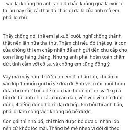
- Sao lại không tin anh, anh đã bảo không qua lại với cô
ta lâu nay rồi, cái thai đó chắc gì đã là của anh mà em
phải lo chứ.
Thấy chồng nói thế em lại xuôi xuôi, nghĩ chồng thành
thật nên lần nữa tha thứ. Thậm chí nếu đó thật sự là con
của chồng thì em chấp nhận để anh gửi tiền chu cấp cho
con riêng hàng tháng. Nhưng anh phải hoàn toàn chấm
dứt tình cảm với cô ta, và chồng em cũng đồng ý.
Vậy mà mấy hôm trước con em đi nhận lớp, chuẩn bị
vào lớp 1 muốn gọi bố về đưa đi. Anh về trước một hôm
đưa cho em 2 triệu để mua bàn học cho con và 1kg cá
hồi để tủ lạnh cho các con ăn dần, vẻn vẹn về nhà được
đúng 4 tiếng đống hồ rồi lại đi tiếp. Em hỏi thì anh bảo,
phải đi làm công việc không bỏ bê được.
Con gái thì nhớ bố, chỉ thích được bố đưa đi nhận lớp
nên cứ khóc lóc mãi. Thằng bé mè nheo vì đòi đi theo