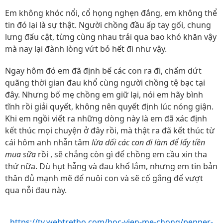
Em không khóc nổi, cổ họng nghẹn đắng, em không thể
tin đó lại là sự thật. Người chồng đầu ấp tay gối, chung
lưng đấu cật, từng cùng nhau trải qua bao khó khăn vậy
mà nay lại đành lòng vứt bỏ hết đi như vậy.
Ngay hôm đó em đã định bế các con ra đi, chấm dứt
quãng thời gian đau khổ cùng người chồng tệ bạc tại
đây. Nhưng bố mẹ chồng em giữ lại, nói em hãy bình
tĩnh rồi giải quyết, không nên quyết định lúc nóng giận.
Khi em ngồi viết ra những dòng này là em đã xác định
kết thúc mọi chuyện ở đây rồi, mà thật ra đã kết thúc từ
cái hôm anh nhẫn tâm
lừa dối các con đi làm để lấy tiền
mua sữa
rồi , sẽ chẳng còn gì để chồng em cầu xin tha
thứ nữa. Dù hụt hẫng và đau khổ lắm, nhưng em tin bản
thân đủ mạnh mẽ để nuôi con và sẽ cố gắng để vượt
qua nỗi đau này.
https://tv.webtretho.com/hoc-vien-me-chong/pepper-