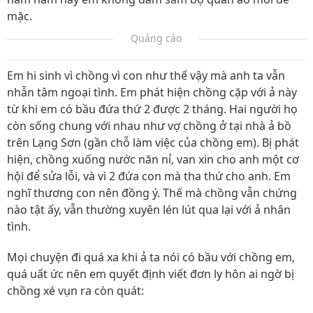
mặc.
Quảng cáo
Em hi sinh vì chồng vì con như thế vậy mà anh ta vẫn
nhẫn tâm ngoại tình. Em phát hiện chồng cặp với ả này
từ khi em có bầu đứa thứ 2 được 2 tháng. Hai người họ
còn sống chung với nhau như vợ chồng ở tại nhà ả bồ
trên Lạng Sơn (gần chỗ làm việc của chồng em). Bị phát
hiện, chồng xuống nước năn nỉ, van xin cho anh một cơ
hội để sửa lỗi, và vì 2 đứa con mà tha thứ cho anh. Em
nghĩ thương con nên đồng ý. Thế mà chồng vẫn chứng
nào tật ấy, vẫn thường xuyên lén lút qua lại với ả nhân
tình.
Mọi chuyện đi quá xa khi ả ta nói có bầu với chồng em,
quá uất ức nên em quyết định viết đơn ly hôn ai ngờ bị
chồng xé vụn ra còn quát: