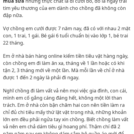
mua sữa
nhưng thực chất là đi cưới bồ, đó là ngày trái
tim yêu thương của em dành cho chồng đã không còn
đập nữa.
Vợ chồng em cưới được 7 năm nay, đã có với nhau 2 mặt
con, 1 trai, 1 gái. Bé gái 6 tuổi chuẩn bị vào lớp 1, bé trai
22 tháng.
Em ở nhà bán hàng online kiếm tiền tiêu vặt hàng ngày,
còn chồng em đi làm ăn xa, tháng về 1 lần hoặc có khi
tận 2, 3 tháng mới về một lần. Mà mỗi lần về chỉ ở nhà
được 1 đến 2 ngày là phải đi ngay.
Nghĩ chồng đi làm vất vả nên mọi việc gia đình, con cái,
mình em cố gắng cáng đáng hết, không một lời than
trách. Em ở nhà còn bận chăm hai con nên tiền làm ra
chỉ đủ chi tiêu mấy thứ lặt vặt trong nhà, những khoản
lớn em đều phải ngửa tay xin chồng. Biết chồng làm vất
vả nên em chả dám tiêu gì hoang phí. Thậm chí đã 2
năm năm nay em không dám sắm bộ quần áo mới để