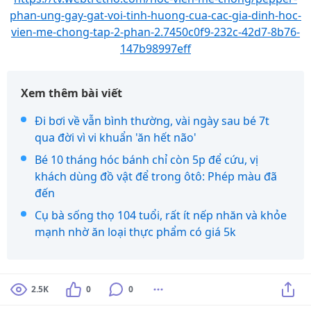
phan-ung-gay-gat-voi-tinh-huong-cua-cac-gia-dinh-hoc-
vien-me-chong-tap-2-phan-2.7450c0f9-232c-42d7-8b76-
147b98997eff
Xem thêm bài viết
Đi bơi về vẫn bình thường, vài ngày sau bé 7t
qua đời vì vi khuẩn 'ăn hết não'
Bé 10 tháng hóc bánh chỉ còn 5p để cứu, vị
khách dùng đồ vật để trong ôtô: Phép màu đã
đến
Cụ bà sống thọ 104 tuổi, rất ít nếp nhăn và khỏe
mạnh nhờ ăn loại thực phẩm có giá 5k
2.5K
0
0