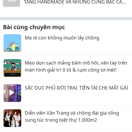
TẶNG HANDMADE VÀ NHỮNG CUNG BẬC CẢM
XÚC KHÔNG THỂ GỌI TÊN
Bài cùng chuyên mục
Mẹ ơi con không muốn lấy chồng
Mẹo dọn sạch mảng bám mồ hôi, vân tay trên
màn hình giải trí ô tô & cụm công tơ mét!
SẮC DỤC PHỦ ĐỜI TRAI. TIỀN TÀI CHE MẮT GÁI
Diễn viên Vân Trang và chồng đại gia sống
sung túc trong biệt thự 1.000m2