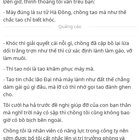
Đến giờ, thỉnh thoảng tôi vẫn trêu bạn:
- Mày đúng là sư tử Hà Đông, chồng tao mà như thế
chắc tao chỉ biết khóc.
Quảng cáo
- Khóc thì giải quyết cái nỗi gì, chồng đã cặp bồ lại lừa
dối trắng trợn như thế thì cứ xác định lành làm gáo, vỡ
làm muôi.
- Thì tao nói là tao khâm phục mày mà.
- Tao tin chắc lão Đại nhà mày lành như đất thế chẳng
dám gái gú gì đâu, mà lỡ có thì nhớ gọi tao đánh ghen
cho.
Tôi cười ha hả trước đề nghị giúp đỡ của con bạn thân
mà nghĩ trời này có sập thì chồng tôi cũng không bao
giờ có bồ bịch bên ngoài.
Chồng tôi là nhân viên có năng lực trong công ty nên
sớm được bố tôi cất nhắc lên vị trí trưởng phòng và