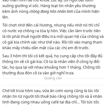
vào màn hình để mở khóa. Lúc ấy, tôi ngồi bệt luôn
xuống giường vì sốc. Hàng loạt tin nhắn yêu thương
kèm ảnh nóng
chồng đang hôn nhân tình
của mình hiện
lên.
Tôi chợt nhớ đến cái Hương, nhưng nếu nhờ nó thì chỉ
có nước vợ chồng ra tòa ly hôn. Việc cần làm trước tiên
là tôi phải thuê người điều tra mối quan hệ của chồng và
cô gái kia chính xác như thế nào. Rồi tôi vào mạng tham
khảo mấy chiêu dằn mặt của các chị em đi trước.
Sau 3 hôm thì tôi có kết quả, họ cung cấp cho tôi đầy đủ
thông tin về cô gái kia: Cô ta là nhân viên ở công ty đối
tác, họ qua lại với nhau khoảng hơn 1 tháng. Chồng tôi
thường đưa đón cô ta vào giờ nghỉ trưa.
Quảng cáo
Chờ tới trưa hôm sau, vừa ăn cơm xong cũng là lúc tôi
nhận tin từ người tôi thuê báo rằng chồng tôi và ả nhân
tình đang cùng nhau uống café tại địa chỉ… Tôi tức tốc