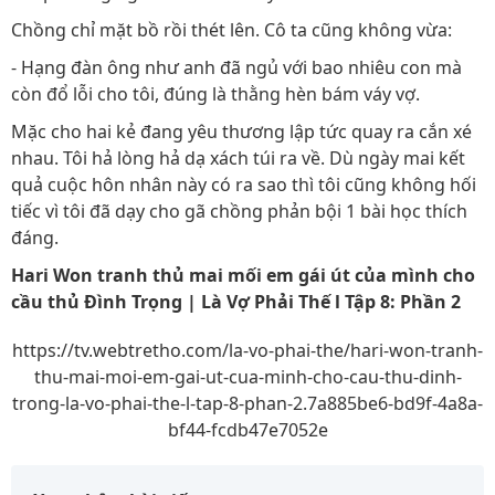
Chồng chỉ mặt bồ rồi thét lên. Cô ta cũng không vừa:
- Hạng đàn ông như anh đã ngủ với bao nhiêu con mà
còn đổ lỗi cho tôi, đúng là thằng hèn bám váy vợ.
Mặc cho hai kẻ đang yêu thương lập tức quay ra cắn xé
nhau. Tôi hả lòng hả dạ xách túi ra về. Dù ngày mai kết
quả cuộc hôn nhân này có ra sao thì tôi cũng không hối
tiếc vì tôi đã dạy cho gã chồng phản bội 1 bài học thích
đáng.
Hari Won tranh thủ mai mối em gái út của mình cho
cầu thủ Đình Trọng | Là Vợ Phải Thế l Tập 8: Phần 2
https://tv.webtretho.com/la-vo-phai-the/hari-won-tranh-
thu-mai-moi-em-gai-ut-cua-minh-cho-cau-thu-dinh-
trong-la-vo-phai-the-l-tap-8-phan-2.7a885be6-bd9f-4a8a-
bf44-fcdb47e7052e