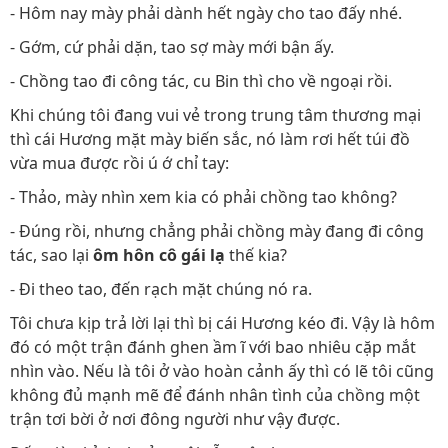
- Hôm nay mày phải dành hết ngày cho tao đấy nhé.
- Gớm, cứ phải dặn, tao sợ mày mới bận ấy.
- Chồng tao đi công tác, cu Bin thì cho về ngoại rồi.
Khi chúng tôi đang vui vẻ trong trung tâm thương mại
thì cái Hương mặt mày biến sắc, nó làm rơi hết túi đồ
vừa mua được rồi ú ớ chỉ tay:
- Thảo, mày nhìn xem kia có phải chồng tao không?
- Đúng rồi, nhưng chẳng phải chồng mày đang đi công
tác, sao lại
ôm hôn cô gái lạ
thế kia?
- Đi theo tao, đến rạch mặt chúng nó ra.
Tôi chưa kịp trả lời lại thì bị cái Hương kéo đi. Vậy là hôm
đó có một trận đánh ghen ầm ĩ với bao nhiêu cặp mắt
nhìn vào. Nếu là tôi ở vào hoàn cảnh ấy thì có lẽ tôi cũng
không đủ mạnh mẽ để đánh nhân tình của chồng một
trận tơi bời ở nơi đông người như vậy được.