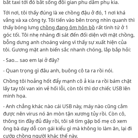
bắt taxi tới đó bắt sống đôi gian phu dâm phụ kia.
Tới nơi, tôi thấy đúng là xe chồng đậu ở đó, 1 nơi khá
vắng và xa công ty. Tôi tiến vào bên trong nhìn quanh thì
thấy bóng lưng
chồng đang ôm hôn bồ
rất tình tứ ở 1
góc tối. Tôi nhẹ nhàng đi sát đến đối diện với mặt chồng,
bỗng dưng anh choáng váng vì thấy sự xuất hiện của
tôi. Gương mặt anh biến sắc nhanh chóng, lắp bắp hỏi:
- Sao… sao em lại ở đây?
- Quan trọng gì đâu anh, buông cô ta ra rồi nói.
Chồng tôi hoảng hốt đẩy mạnh cô ả kia ra rồi bám chặt
lấy tay tôi van xin vẻ hối lỗi, còn tôi thì dơ chiếc USB lên
minh họa.
- Anh chẳng khác nào cái USB này, máy nào cũng cắm
được nên virus nó ăn mòn tận xương tủy rồi. Còn cô,
thông tin đầy đủ đây rồi, tôi sẽ tìm gặp bố mẹ cô xem
ông bà dạy dỗ con gái kiểu gì mà không lo làm ăn, lại đi
cướp chồng người khác thế này.