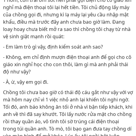
1 hôm, con trai ốm sốt nên phải gọi điện cho cô giáo xin
nghỉ mà điện thoại tôi lại hết tiền. Tôi chủ động lấy máy
của chồng gọi đi, nhưng kì lạ máy lại yêu cầu nhập mật
khẩu, điều mà trước đây anh chưa bao giờ làm. Đang
loay hoay chưa biết mở ra sao thì chồng tôi chạy từ nhà
vệ sinh giật mạnh rồi quát:
- Em làm trò gì vậy, định kiểm soát anh sao?
- Không, em chỉ định mượn điện thoại anh để gọi cho cô
giáo xin nghỉ học cho con thôi, làm gì mà anh phải thái
độ như vậy?
- À, ừ, vậy em gọi đi.
Chồng tôi chưa bao giờ có thái độ cáu gắt như vậy với vợ
mà hôm nay chỉ vì 1 việc nhỏ anh lại khiến tôi nghi ngờ.
Tối đó, anh báo không ăn tối ở nhà vì bận tiếp khách, khi
anh về thì đã say khướt. Tôi lấy nước rửa mặt cho chồng
rồi thay quần áo, vô tình tôi sờ trúng cái điện thoại
trong túi quần anh. Tò mò, tôi bạo gan đưa tay chồng dí