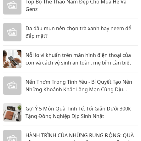
Top Bộ Thể Thao Nam Đẹp Cho Mùa Hè Và
Genz
Da dầu mụn nên chọn trà xanh hay neem để
đắp mặt?
Nỗi lo vi khuẩn trên màn hình điện thoại của
con và cách vệ sinh an toàn, mẹ bỉm cần biết
Nến Thơm Trong Tình Yêu - Bí Quyết Tạo Nên
Những Khoảnh Khắc Lãng Mạn Cùng Dịu
Candle
Gợi Ý 5 Món Quà Tinh Tế, Tối Giản Dưới 300k
Tặng Đồng Nghiệp Dịp Sinh Nhật
HÀNH TRÌNH CỦA NHỮNG RUNG ĐỘNG: QUÀ