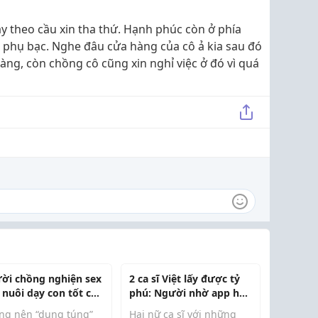
 theo cầu xin tha thứ. Hạnh phúc còn ở phía
 phụ bạc. Nghe đâu cửa hàng của cô ả kia sau đó
àng, còn chồng cô cũng xin nghỉ việc ở đó vì quá
ời chồng nghiện sex
2 ca sĩ Việt lấy được tỷ
 nuôi dạy con tốt chị
phú: Người nhờ app hẹn
hò, người gặp ở hàng ăn
ng nên “dung túng”
Hai nữ ca sĩ với những