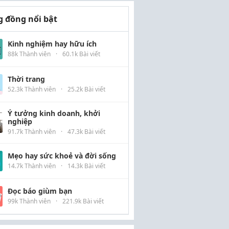
 đồng nổi bật
Kinh nghiệm hay hữu ích
88k Thành viên
·
60.1k Bài viết
Thời trang
52.3k Thành viên
·
25.2k Bài viết
Ý tưởng kinh doanh, khởi
nghiệp
91.7k Thành viên
·
47.3k Bài viết
Mẹo hay sức khoẻ và đời sống
14.7k Thành viên
·
14.3k Bài viết
Đọc báo giùm bạn
99k Thành viên
·
221.9k Bài viết