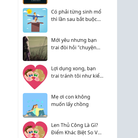
người thân ngủ chung
Có phải từng sinh mổ
phòng!
thì lần sau bắt buộc
phải sinh mổ?
Mới yêu nhưng bạn
trai đòi hỏi "chuyện
ấy", phải làm sao?
Lợi dụng xong, bạn
trai tránh tôi như kiểu
trốn nợ
Mẹ ơi con không
muốn lấy chồng
Len Thủ Công Là Gì?
Điểm Khác Biệt So Với