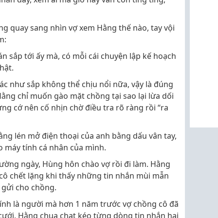
ng quay sang nhìn vợ xem Hằng thế nào, tay vội
m:
án sắp tới ấy mà, có mỗi cái chuyện lập kế hoạch
hật.
c như sắp không thể chịu nổi nữa, vậy là đúng
Hằng chỉ muốn gào mặt chồng tại sao lại lừa dối
ng cớ nên cố nhịn chờ điều tra rõ ràng rồi “ra
ằng lén mở điện thoại của anh bằng dấu vân tay,
ào máy tính cá nhân của mình.
ường ngày, Hùng hôn chào vợ rồi đi làm. Hằng
 cô chết lặng khi thấy những tin nhắn mùi mẫn
 gửi cho chồng.
hính là người mà hơn 1 năm trước vợ chồng cô đã
cưới. Hằng chua chat kéo từng dòng tin nhắn hai