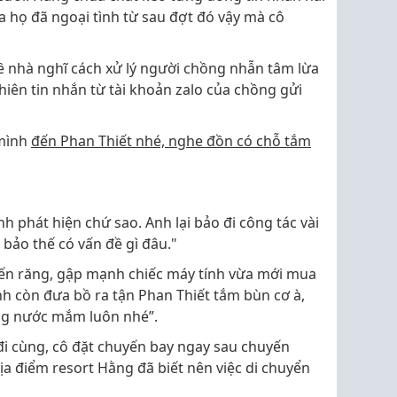
ra họ đã ngoại tình từ sau đợt đó vậy mà cô
ề nhà nghĩ cách xử lý người chồng nhẫn tâm lừa
hiên tin nhắn từ tài khoản zalo của chồng gửi
 mình
đến Phan Thiết nhé, nghe đồn có chỗ tắm
h phát hiện chứ sao. Anh lại bảo đi công tác vài
 bảo thế có vấn đề gì đâu."
iến răng, gập mạnh chiếc máy tính vừa mới mua
nh còn đưa bồ ra tận Phan Thiết tắm bùn cơ à,
ong nước mắm luôn nhé”.
i cùng, cô đặt chuyến bay ngay sau chuyến
ịa điểm resort Hằng đã biết nên việc di chuyển