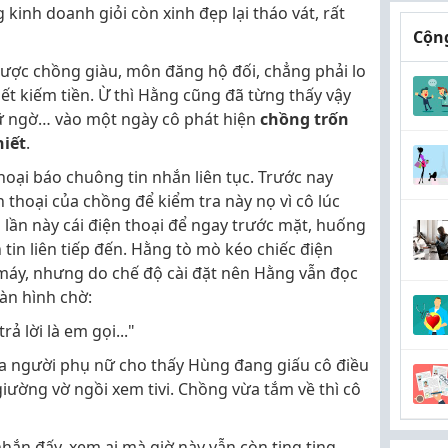
inh doanh giỏi còn xinh đẹp lại tháo vát, rất
Cộng
được chồng giàu, môn đăng hộ đối, chẳng phải lo
 biết kiếm tiền. Ừ thì Hằng cũng đã từng thấy vậy
ữ ngờ… vào một ngày cô phát hiện
chồng trốn
hiết
.
oại báo chuông tin nhắn liên tục. Trước nay
thoại của chồng để kiểm tra này nọ vì cô lúc
lần này cái điện thoại để ngay trước mặt, huống
tin liên tiếp đến. Hằng tò mò kéo chiếc điện
 máy, nhưng do chế độ cài đặt nên Hằng vẫn đọc
màn hình chờ:
 lời là em gọi..."
a người phụ nữ cho thấy Hùng đang giấu cô điều
 giường vờ ngồi xem tivi. Chồng vừa tắm về thì cô
nhắn đấy, xem ai mà giờ này vẫn còn ting ting,