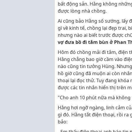
bất động sản. Hằng không những k
được lòng nhà chồng.
Ai cũng bảo Hằng số sướng, lấy 
gì về kinh tế, chồng lại đẹp trai,
nhưng nào ai biết trước được ch
vợ đưa bồ đi tắm bùn ở Phan T
Hôm đó chồng mải đi tắm, điện th
Hằng chẳng bao giờ cầm vào điện 
nào cũng tin tưởng Hùng. Nhưng 
hồ giờ cũng đã muộn ai còn nhắn 
thoại lại đọc thử. Tuy đang khóa
được các tin nhắn hiển thị trên 
"Cho anh 10 phút nữa mà không trả
Hằng hơi ngỡ ngàng, linh cảm củ
gì đó. Hằng tắt điện thoại, rồi ra
bảo:
- Em thấy điện thoại anh báo tin 