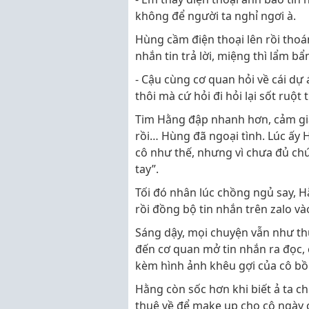
không để người ta nghỉ ngơi à.
Hùng cầm điện thoại lên rồi thoá
nhắn tin trả lời, miệng thì lẩm bẩ
- Cậu cùng cơ quan hỏi về cái dự 
thôi mà cứ hỏi đi hỏi lại sốt ruột t
Tim Hằng đập nhanh hơn, cảm giá
rồi… Hùng đã ngoại tình. Lúc ấy 
cô như thế, nhưng vì chưa đủ chứ
tay”.
Tối đó nhân lúc chồng ngủ say, H
rồi đồng bộ tin nhắn trên zalo v
Sáng dậy, mọi chuyện vẫn như th
đến cơ quan mở tin nhắn ra đọc,
kèm hình ảnh khêu gợi của cô bồ
Hằng còn sốc hơn khi biết ả ta c
thuê về để make up cho cô ngày 