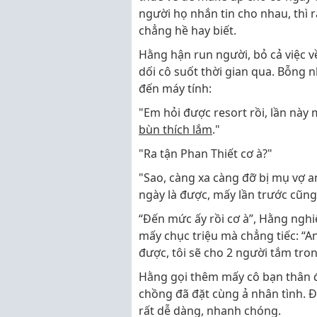
người họ nhắn tin cho nhau, thì 
chẳng hề hay biết.
Hằng hận run người, bỏ cả việc v
dối cô suốt thời gian qua. Bỗng n
đến máy tính:
"Em hỏi được resort rồi, lần này
bùn thích lắm
."
"Ra tận Phan Thiết cơ à?"
"Sao, càng xa càng đỡ bị mụ vợ an
ngày là được, mấy lần trước cũng
“Đến mức ấy rồi cơ à”, Hằng ngh
mấy chục triệu mà chẳng tiếc: “A
được, tôi sẽ cho 2 người tắm tr
Hằng gọi thêm mấy cô bạn thân đ
chồng đã đặt cùng ả nhân tình. Đ
rất dễ dàng, nhanh chóng.