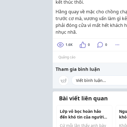
kết thúc thôi.
Hằng quay về mặc cho chồng chạy
trước cơ mà, vương vấn làm gì kẻ
phải đóng cửa vì mất hết khách h
nhục nhã.
1.6K
0
0
Quảng cáo
Tham gia bình luận
Bài viết liên quan
Lớp vỏ bọc hoàn hảo
Ngư
đến khó tin của người
khó
chồng nghiện sex
ạ
Cứ mỗi lần thấy anh bày
Khô