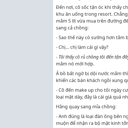
Đến nơi, cô sốc tận óc khi thấy c
khu ăn uống trong resort. Chẳn
mắm 5 lít vừa mua trên đường đến
sang cả chồng:
- Sao thế này có sướng hơn tắm
- Chị… chị làm cái gì vậy?
-
Tôi thấy cô rủ chồng tôi đến tận đ
mắm nó mới hợp.
Ả bồ bất ngờ bị dội nước mắm th
khiến các bàn khách ngồi xung qu
- Cô đến make up cho tôi ngày cướ
loại mặt dày, đây là cái giá quá nh
Hằng quay sang mỉa chồng:
- Anh đúng là loại đàn ông bên ng
muộn để nhận ra bộ mặt kinh tởm