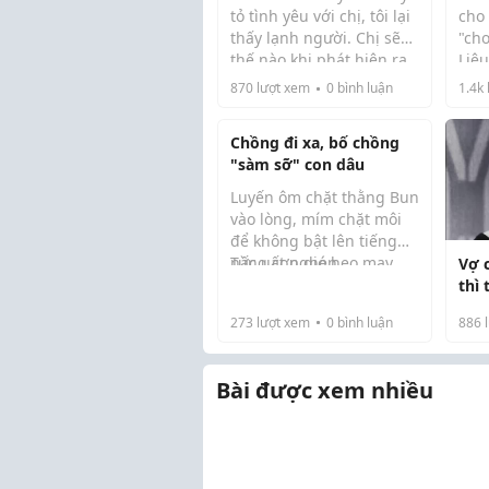
tỏ tình yêu với chị, tôi lại
cho
thấy lạnh người. Chị sẽ
"chơ
thế nào khi phát hiện ra
Liệ
Trong mắt các cô gái
Chị
góc tối đáng sợ của
chồ
870
lượt xem
0
bình luận
1.4k
chưa chồng ở công ...
chồng mình đằng sau
đạo
Ngư
lớp vỏ hoàn hảo ấy?
chị
đối 
Chồng đi xa, bố chồng
"sàm sỡ" con dâu
Luyến ôm chặt thằng Bun
vào lòng, mím chặt môi
để không bật lên tiếng
nấc uất nghẹn.
Từng cơn gió heo may
Vợ 
đầu mùa thổi hun hút
thì
đến tê người khiến bầu
em 
273
lượt xem
0
bình luận
886
l
trời đêm miền sơn cước
càng trở nên não nề, ảm
đạm,...
Bài được xem nhiều