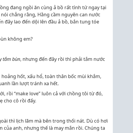
hồng đang ngồi ăn cùng ả bồ rất tình tứ ngay tại
g nói chẳng rằng, Hằng cầm nguyên can nước
 đây lao đến dội lên đầu ả bồ, bắn tung tóe
 bùn không em?
ây tắm bùn
, nhưng đến đây rồi thì phải tắm nước
ì hoảng hốt, xấu hổ, toàn thân bốc mùi khắm,
anh lần lượt tránh xa hết.
i, rồi “make love” luôn cả với chồng tôi từ đó,
ẹ cho cô rồi đấy.
oài thì lịch lãm mà bên trong thối nát. Dù có hơi
 của anh, nhưng thế là may mắn rồi. Chúng ta