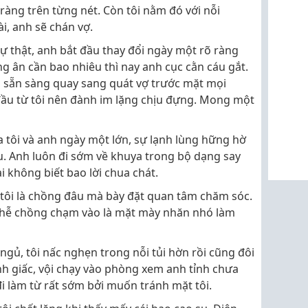
ràng trên từng nét. Còn tôi nằm đó với nỗi
i, anh sẽ chán vợ.
sự thật, anh bắt đầu thay đổi ngày một rõ ràng
 ân cần bao nhiêu thì nay anh cục cằn cáu gắt.
 sẵn sàng quay sang quát vợ trước mặt mọi
đầu từ tôi nên đành im lặng chịu đựng. Mong một
tôi và anh ngày một lớn, sự lạnh lùng hững hờ
u. Anh luôn đi sớm về khuya trong bộ dạng say
ai không biết bao lời chua chát.
oi tôi là chồng đâu mà bày đặt quan tâm chăm sóc.
ứ hễ chồng chạm vào là mặt mày nhăn nhó làm
gủ, tôi nấc nghẹn trong nỗi tủi hờn rồi cũng đôi
tỉnh giấc, vội chạy vào phòng xem anh tỉnh chưa
i làm từ rất sớm bởi muốn tránh mặt tôi.