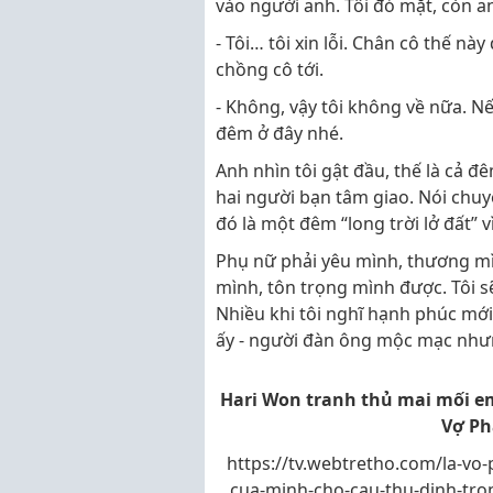
vào người anh. Tôi đỏ mặt, còn a
- Tôi… tôi xin lỗi. Chân cô thế này
chồng cô tới.
- Không, vậy tôi không về nữa. N
đêm ở đây nhé.
Anh nhìn tôi gật đầu, thế là cả 
hai người bạn tâm giao. Nói chuyệ
đó là một đêm “long trời lở đất” 
Phụ nữ phải yêu mình, thương mì
mình, tôn trọng mình được. Tôi 
Nhiều khi tôi nghĩ hạnh phúc mới
ấy - người đàn ông mộc mạc nhưn
Hari Won tranh thủ mai mối em
Vợ Ph
https://tv.webtretho.com/la-vo
cua-minh-cho-cau-thu-dinh-tron