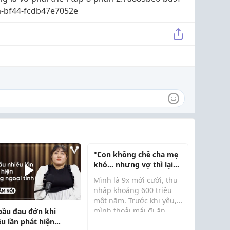
-bf44-fcdb47e7052e
"Con không chê cha mẹ
khó... nhưng vợ thì lại
chê chồng nghèo?"
Mình là 9x mới cưới, thu
nhập khoảng 600 triệu
một năm. Trước khi yêu,
mình thoải mái đi ăn
bầu đau đớn khi
hàng, du lịch không cần
ều lần phát hiện