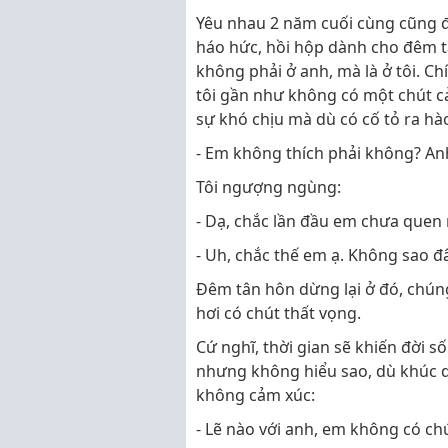
Yêu nhau 2 năm cuối cùng cũng đ
háo hức, hồi hộp dành cho đêm tâ
không phải ở anh, mà là ở tôi. Ch
tôi gần như không có một chút cả
sự khó chịu mà dù có cố tỏ ra h
- Em không thích phải không? An
Tôi ngượng ngùng:
- Dạ, chắc lần đầu em chưa quen 
- Uh, chắc thế em ạ. Không sao đ
Đêm tân hôn dừng lại ở đó, chún
hơi có chút thất vọng.
Cứ nghĩ, thời gian sẽ khiến đời s
nhưng không hiểu sao, dù khúc d
không cảm xúc:
- Lẽ nào với anh, em không có ch