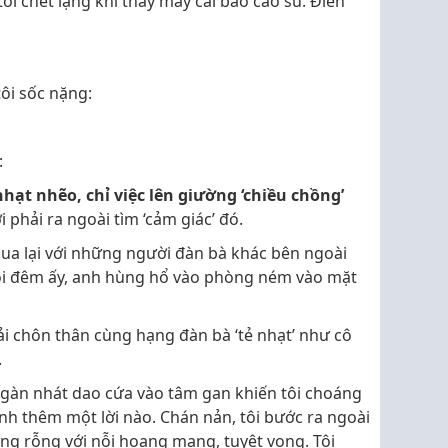
ôi chết lặng khi thấy mấy cái bao cao su. Điên
tôi sốc nặng:
:
nhạt nhẽo, chỉ việc lên giường ‘chiều chồng’
 phải ra ngoài tìm ‘cảm giác’ đó.
ua lại với những người đàn bà khác bên ngoài
 Rồi đêm ấy, anh hùng hổ vào phòng ném vào mặt
Phải chôn thân cùng hạng đàn bà ‘tẻ nhạt’ như cô
.
gàn nhát dao cứa vào tâm gan khiến tôi choáng
anh thêm một lời nào. Chán nản, tôi bước ra ngoài
rống rỗng với nỗi hoang mang, tuyệt vọng. Tôi