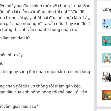
ến ngày hai đứa chính thức về chung 1 nhà. Bao
Cộng
n hôn lại diễn ra không như tôi nghĩ. Vấn đề
ính trong cái giây phút hai đứa hòa hợp làm 1 ấy,
m giác nào như người ta vẫn nói. Thay vào đó là
ào hứng thì anh vẫn nhanh chóng nhận ra:
h làm em đau à?
nên như vây.
âu.
g tôi quay sang ôm nhau ngủ mặc dù trong lòng
ống chăn gối của vợ chồng tôi thêm gắn kết,
ạo đầu của anh nóng bỏng tới thế nào, tôi vẫn
út cảm giác nào sao?