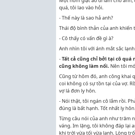
Một hôm giặt áo đi làm cho anh, t
quá, tôi lao vào hỏi.
- Thế này là sao hả anh?
Thái độ bình thản của anh khiến 
- Cô thấy có vấn đề gì à?
Anh nhìn tôi với ánh mắt sắc lạnh
-
Tất cả cũng chỉ bởi tại cô quá 
cũng không làm nổi.
Nên tôi mới
Cũng từ hôm đó, anh công khai q
coi không có sự tồn tại của vợ.
vợ lá đơn ly hôn.
- Nói thật, tôi ngán cô lắm rồi. 
đúng là bất hạnh. Tốt nhất ly hôn
Từng câu nói của anh như trăm n
váng. Im lặng, tôi không đáp lại 
khi trời vừa tối vừa lạnh. Lòng t