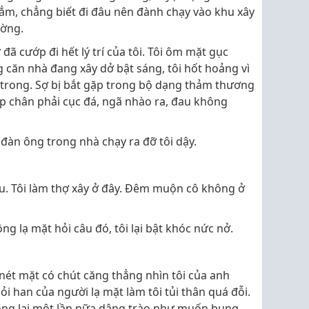
hẳm, chẳng biết đi đâu nên đành chạy vào khu xây
ường.
đã cướp đi hết lý trí của tôi. Tôi ôm mặt gục
 căn nhà đang xây dở bật sáng, tôi hốt hoảng vì
trong. Sợ bị bắt gặp trong bộ dạng thảm thương
ấp chân phải cục đá, ngã nhào ra, đau không
 đàn ông trong nhà chạy ra đỡ tôi dậy.
âu. Tôi làm thợ xây ở đây. Đêm muộn cô không ở
g lạ mặt hỏi câu đó, tôi lại bật khóc nức nở.
nét mặt có chút căng thẳng nhìn tôi của anh
i han của người lạ mặt làm tôi tủi thân quá đỗi.
lòng lại một lần nữa dâng trào như muốn bung