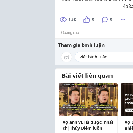
4a8a
1.5K
0
0
Quảng cáo
Tham gia bình luận
Bài viết liên quan
Vợ anh vui là được, nhất
Vợ 
chị Thúy Diễm luôn
nhi