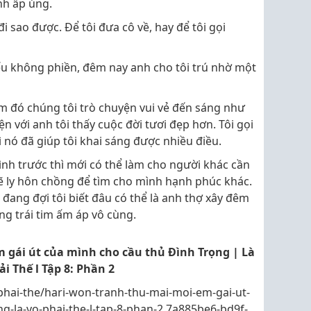
nh ấp úng.
 đi sao được. Để tôi đưa cô về, hay để tôi gọi
ếu không phiền, đêm nay anh cho tôi trú nhờ một
đêm đó chúng tôi trò chuyện vui vẻ đến sáng như
n với anh tôi thấy cuộc đời tươi đẹp hơn. Tôi gọi
vì nó đã giúp tôi khai sáng được nhiều điều.
nh trước thì mới có thể làm cho người khác cần
sẽ ly hôn chồng để tìm cho mình hạnh phúc khác.
 đang đợi tôi biết đâu có thể là anh thợ xây đêm
g trái tim ấm áp vô cùng.
 gái út của mình cho cầu thủ Đình Trọng | Là
ải Thế l Tập 8: Phần 2
-phai-the/hari-won-tranh-thu-mai-moi-em-gai-ut-
g-la-vo-phai-the-l-tap-8-phan-2.7a885be6-bd9f-