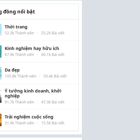
 đồng nổi bật
Thời trang
52.3k Thành viên
·
25.2k Bài viết
Kinh nghiệm hay hữu ích
87.9k Thành viên
·
60.1k Bài viết
Da đẹp
105.8k Thành viên
·
50.4k Bài viết
Ý tưởng kinh doanh, khởi
nghiệp
91.7k Thành viên
·
47.3k Bài viết
Trải nghiệm cuộc sống
31.9k Thành viên
·
15.5k Bài viết