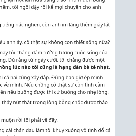
hêm, tôi ngồi dậy rồi kể mọi chuyện cho anh
g tiếng nấc nghẹn, còn anh im lặng thêm giây lát
ếu anh ấy, cô thật sự không còn thiết sống nữa?
a nay tôi chẳng dám tưởng tượng cuộc sống của
ng. Dù rằng từ ngày cưới, tôi chẳng được một
hồng lúc nào tôi cũng là hạng đàn bà tẻ nhạt.
hi cả hai cùng xây đắp. Đừng bao giờ ép mình
 về mình. Nếu chồng cô thật sự còn tình cảm
 nên nếu buông được thì cứ buông cho nhẹ lòng.
ôi thấy nút thắt trong lòng bỗng chốc được tháo
muộn rồi tôi phải về đây.
ng cái chân đau làm tôi khụy xuống vô tình đổ cả