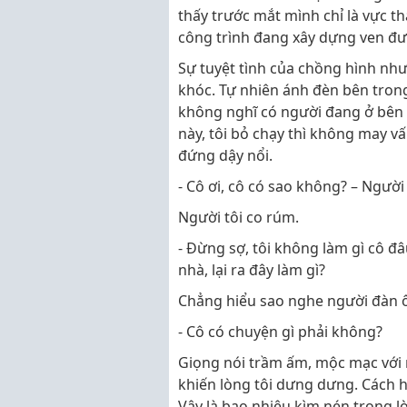
thấy trước mắt mình chỉ là vực t
công trình đang xây dựng ven đ
Sự tuyệt tình của chồng hình như 
khóc. Tự nhiên ánh đèn bên trong
không nghĩ có người đang ở bên 
này, tôi bỏ chạy thì không may v
đứng dậy nổi.
- Cô ơi, cô có sao không? – Người
Người tôi co rúm.
- Đừng sợ, tôi không làm gì cô đ
nhà, lại ra đây làm gì?
Chẳng hiểu sao nghe người đàn ôn
- Cô có chuyện gì phải không?
Giọng nói trầm ấm, mộc mạc với 
khiến lòng tôi dưng dưng. Cách hỏ
Vậy là bao nhiêu kìm nén trong 