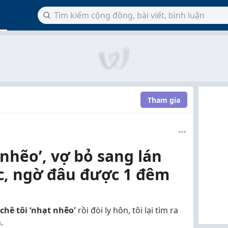
Tham gia
nhẽo’, vợ bỏ sang lán
c, ngờ đâu được 1 đêm
chê tôi ‘nhạt nhẽo'
rồi đòi ly hôn, tôi lại tìm ra
.