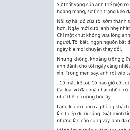
Sự thất vọng của anh thể hiện rõ 
hoang mang, sợ tình trạng kéo dà
Nỗi sợ hãi đó của tôi sớm thành 
hơn. Ngày mới cưới anh nhẹ nhàng
Chỉ một chút không vừa lòng anh
người. Tôi biết, ngọn nguồn bắt 
ngày kia mọi chuyện thay đổi.
Nhưng không, khoảng trống giữa 
anh dành cho tôi ngày càng nhiề
xỉn. Trong men say, anh rót vào t
- Cô mặc kệ tôi. Có bao giờ cô c
Cái loại vợ đâu mà nhạt nhẽo, c
như thể bị cưỡng bức ấy.
Lặng lẽ ôm chăn ra phòng khách n
lần thiếp đi tới sáng. Giật mình 
nhưng lần nào cũng vậy, anh đã đ