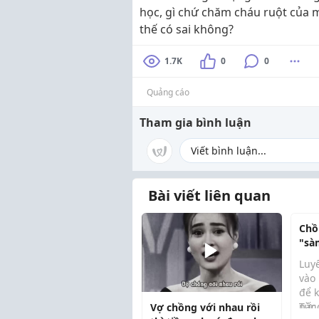
học, gì chứ chăm cháu ruột của m
thế có sai không?
1.7K
0
0
Quảng cáo
Tham gia bình luận
Bài viết liên quan
Chồ
"sà
Luy
vào
để 
nấc
Từn
Vợ chồng với nhau rồi