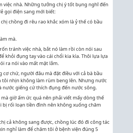
àm việc nhà. Những tưởng chị ý tốt bụng nghĩ đến
 gọi điện sang mới biết:
chị chồng đi rêu rao khắc xóm là ỷ thế có bầu
 làm mà.
 trốn tránh việc nhà, bắt nó làm rồi còn nói sau
 khỏi đụng tay vào cái chổi kia kìa. Thôi lựa lựa
i ra nói vào mất mặt lắm.
g cơ chứ, người đâu mà đặt điều với cả bà bầu
n tôi nhịn không làm rùm beng lên. Nhưng nước
nước giếng cứ thích đụng đến nước sông.
 mà giờ ấm ức quá nên phải viết mấy dòng thế
ôi bị rối loạn tiền đình nên không xuống chăm
chị cả không sang được, chồng lúc đó đi công tác
xin nghỉ làm để chăm tôi ở bệnh viện đúng 5