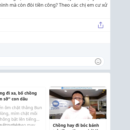
ình mà còn đòi tiền công? Theo các chị em cư xử
ng đi xa, bố chồng
m sỡ" con dâu
ến ôm chặt thằng Bun
 lòng, mím chặt môi
không bật lên tiếng
 uất nghẹn.
g cơn gió heo may
Chồng hay đi bóc bánh