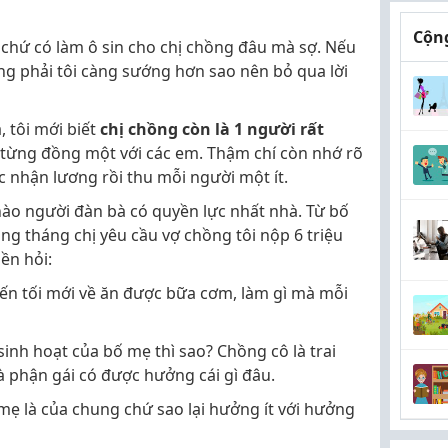
Cộng
 chứ có làm ô sin cho chị chồng đâu mà sợ. Nếu
ẳng phải tôi càng sướng hơn sao nên bỏ qua lời
, tôi mới biết
chị chồng còn là 1 người rất
oán từng đồng một với các em. Thậm chí còn nhớ rõ
 nhận lương rồi thu mỗi người một ít.
nào người đàn bà có quyền lực nhất nhà. Từ bố
ng tháng chị yêu cầu vợ chồng tôi nộp 6 triệu
iền hỏi:
 đến tối mới về ăn được bữa cơm, làm gì mà mỗi
n sinh hoạt của bố mẹ thì sao? Chồng cô là trai
là phận gái có được hưởng cái gì đâu.
ố mẹ là của chung chứ sao lại hưởng ít với hưởng