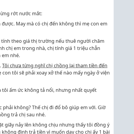
mừng rớt nước mắt:
m được. May mà có chị đến không thì mẹ con em
ờ tính theo giá thị trường nếu thuê người chăm
nh chị em trong nhà, chị tính giá 1 triệu chẵn
m em nhé.
.
Tôi chưa từng nghĩ chị chồng lại tham tiền đến
 con tôi sẽ phải xoay xở thế nào mấy ngày ở viện
 tôi ấm ức không tả nổi, nhưng nhất quyết
ợc phải không? Thế chị đi đổ bô giúp em với. Giờ
hồng trả chị sau nhé.
t giãy nảy lên không chịu nhưng thấy tôi đồng ý
g không định trả tiền vì muốn dạy cho chị ấy 1 bài