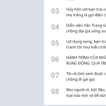
0
3
Hủy hôn với bạn trai c
mẹ mắng là gọi điện c
nức nở
0
4
Diễn viên Vân Trang v
chồng đại gia sống s
túc trong biệt thự 1.
0
5
Lợi dụng xong, bạn tra
tránh tôi như kiểu trố
0
6
HÀNH TRÌNH CỦA N
RUNG ĐỘNG: QUÀ T
HANDMADE VÀ NHỮ
0
7
Tôi vô tình xem được c
CUNG BẬC CẢM XÚC
chồng đi gái gọi
KHÔNG THỂ GỌI TÊN
0
8
Mọi người ơi, bột đậu
loại nào mịn và dễ dù
vậy? Mình đang muốn