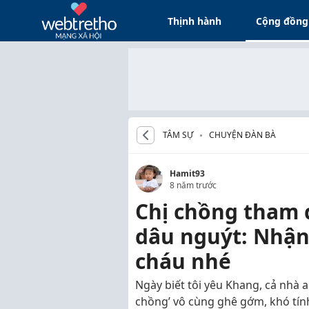
Thịnh hành
Cộng đồng
TÂM SỰ
CHUYỆN ĐÀN BÀ
Hamit93
8 năm trước
Chị chồng tham đ
dâu nguýt: Nhận 
cháu nhé
Ngày biết tôi yêu Khang, cả nhà 
chồng’ vô cùng ghê gớm, khó tính