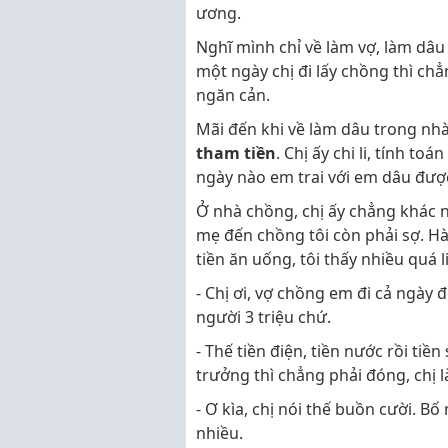
ương.
Nghĩ mình chỉ về làm vợ, làm dâu
một ngày chị đi lấy chồng thì ch
ngăn cản.
Mãi đến khi về làm dâu trong nhà
tham tiền
. Chị ấy chi li, tính t
ngày nào em trai với em dâu được
Ở nhà chồng, chị ấy chẳng khác 
mẹ đến chồng tôi còn phải sợ. Hà
tiền ăn uống, tôi thấy nhiều quá l
- Chị ơi, vợ chồng em đi cả ngày
người 3 triệu chứ.
- Thế tiền điện, tiền nước rồi tiề
trưởng thì chẳng phải đóng, chị 
- Ơ kìa, chị nói thế buồn cười. B
nhiều.