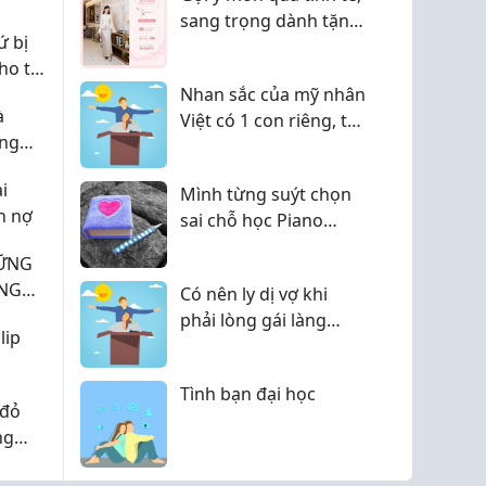
sang trọng dành tặng
nửa thân dưới lại là
ứ bị
mẹ và đồng nghiệp nữ
bản năng.
ho tôi
Nhan sắc của mỹ nhân
à
Việt có 1 con riêng, tái
ung
hôn với đại gia, 40 tuổi
000m2
được cưng chiều, làm
i
Mình từng suýt chọn
bà chủ spa
n nợ
sai chỗ học Piano
trước khi biết đến One
HỮNG
Piano
ẶNG
Có nên ly dị vợ khi
NG
phải lòng gái làng
lip
chơi?
Tình bạn đại học
 đỏ
ng
 đổi