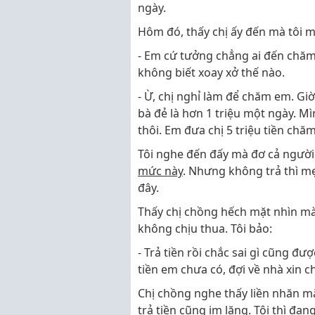
ngày.
Hôm đó, thấy chị ấy đến mà tôi 
- Em cứ tưởng chẳng ai đến chă
không biết xoay xở thế nào.
- Ừ, chị nghỉ làm để chăm em. Gi
bà đẻ là hơn 1 triệu một ngày. Mì
thôi. Em đưa chị 5 triệu tiền chă
Tôi nghe đến đấy mà đơ cả người
mức này
. Nhưng không trả thì mẹ
đây.
Thấy chị chồng hếch mặt nhìn mà
không chịu thua. Tôi bảo:
- Trả tiền rồi chắc sai gì cũng đư
tiền em chưa có, đợi về nhà xin c
Chị chồng nghe thấy liền nhăn mặ
trả tiền cũng im lặng. Tôi thì đan