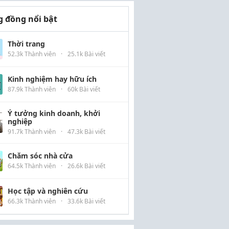
 đồng nổi bật
Thời trang
52.3k Thành viên
·
25.1k Bài viết
Kinh nghiệm hay hữu ích
87.9k Thành viên
·
60k Bài viết
Ý tưởng kinh doanh, khởi
nghiệp
91.7k Thành viên
·
47.3k Bài viết
Chăm sóc nhà cửa
64.5k Thành viên
·
26.6k Bài viết
Học tập và nghiên cứu
66.3k Thành viên
·
33.6k Bài viết