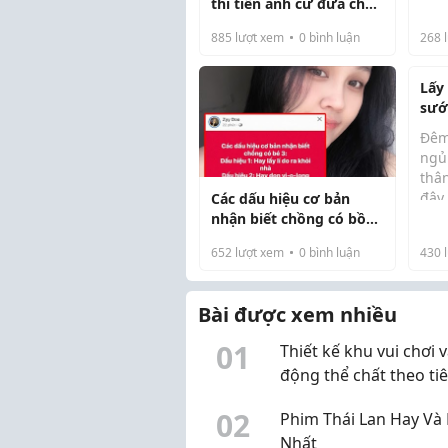
đầu
thì tiền anh cứ đưa cho
đến
em giữ có gì đâu mà sợ.
885
lượt xem
0
bình luận
268
l
trờ
càn
đạm,
Lấy
sướ
chỉ 
Đêm
đời.
ngủ
thâ
đây
Các dấu hiệu cơ bản
cho
nhận biết chồng có bồ
biết
nhí
652
lượt xem
0
bình luận
430
l
chồ
nhau
rồi 
Bài được xem nhiều
0
1
Thiết kế khu vui chơi 
động thể chất theo ti
chuẩn của Bộ Giáo dụ
0
2
Phim Thái Lan Hay Và
Nhất