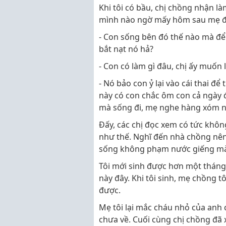
Khi tôi có bầu, chị chồng nhận l
mình nào ngờ mấy hôm sau mẹ đẻ
- Con sống bên đó thế nào mà để 
bắt nạt nó hả?
- Con có làm gì đâu, chị ấy muốn
- Nó bảo con ỷ lại vào cái thai để
này có con chắc ôm con cả ngày để
mà sống đi, mẹ nghe hàng xóm nó
Đấy, các chị đọc xem có tức khôn
như thế. Nghĩ đến nhà chồng nê
sống không phạm nước giếng mà 
Tôi mới sinh được hơn một tháng
này đây. Khi tôi sinh, mẹ chồng t
được.
Mẹ tôi lại mắc cháu nhỏ của anh 
chưa về. Cuối cùng chị chồng đã 