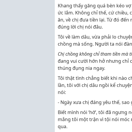
Khang thấy găng quá bèn kéo vợ 
ức lắm. Không chỉ thế, cứ chiều, c
ăn, về chị đưa tiền lại. Từ đó đế
đúng lời chị nói đâu.
Tôi về làm dâu, vừa phải lo chuyệ
chồng mà sống. Người ta nói đàn
Chị chồng không chỉ tham tiền mà 
đang vui cười hớn hở nhưng chỉ cầ
thúng đụng nia ngay.
Tôi thật tình chẳng biết khi nào 
lần, tôi với chị dâu ngồi kể chuy
nói:
- Ngày xưa chị đáng yêu thế, sao
Biết mình nói ‘hớ’, tôi đã ngưng
mắng tôi một trận vì tội nói móc mỉ
qua.