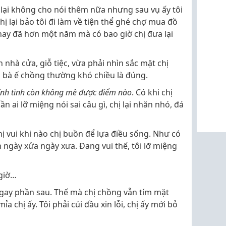
lại không cho nói thêm nữa nhưng sau vụ ấy tôi
hị lại bảo tôi đi làm về tiện thể ghé chợ mua đồ
n nay đã hơn một năm mà có bao giờ chị đưa lại
n nhà cửa, giỗ tiệc, vừa phải nhìn sắc mặt chị
 bà ế chồng thường khó chiều là đúng.
tính tình còn không mê được điểm nào
. Có khi chị
n ai lỡ miệng nói sai câu gì, chị lại nhăn nhó, đá
chị vui khi nào chị buồn để lựa điều sống. Như có
ện ngày xửa ngày xưa. Đang vui thế, tôi lỡ miệng
 giờ…
 ngay phần sau. Thế mà chị chồng vẫn tím mặt
a chị ấy. Tôi phải cúi đầu xin lỗi, chị ấy mới bỏ