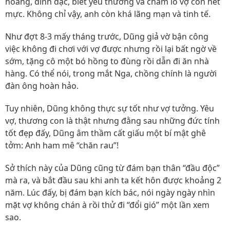
hoàng, đĩnh đạc, biết yêu thương và chăm lo vợ con hết
mực. Không chỉ vậy, anh còn khá lãng mạn và tinh tế.
Như đợt 8-3 mấy tháng trước, Dũng giả vờ bận công
việc không đi chơi với vợ được nhưng rồi lại bất ngờ về
sớm, tặng cô một bó hồng to đùng rồi dẫn đi ăn nhà
hàng. Có thể nói, trong mắt Nga, chồng chính là người
đàn ông hoàn hảo.
Tuy nhiên, Dũng không thực sự tốt như vợ tưởng. Yêu
vợ, thương con là thật nhưng đằng sau những đức tính
tốt đẹp đấy, Dũng âm thầm cất giấu một bí mật ghê
tởm: Anh ham mê “chăn rau”!
Sở thích này của Dũng cũng từ đám bạn thân “đầu độc”
mà ra, và bắt đầu sau khi anh ta kết hôn được khoảng 2
năm. Lúc đấy, bị đám bạn kích bác, nói ngày ngày nhìn
mặt vợ không chán à rồi thử đi “đổi gió” một lần xem
sao.