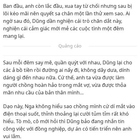
Ban đầu, anh còn lắc đầu, xua tay từ chối nhưng sau bị
lôi kéo mãi nên quyết sa chân một lần thử xem sao. Ai
ngờ sau đó, Dũng dần nghiện cái trò chăn dắt này,
nghiện cái cảm giác mới mẻ các cuộc tình một đêm
mang lại.
Quảng cáo
Sau mỗi đêm say mê, quần quýt với nhau, Dũng lại cho
các ả bồ tiền rồi đường ai nấy đi, không dây dưa, dính
dáng gì đến nhau nữa. Cứ thế, anh ta vừa được làm
người chồng hoàn hảo trong mắt vợ, vừa được thỏa
mãn nhu cầu của bản thân mình…
Dạo này, Nga không hiểu sao chồng mình cứ dí mắt vào
điện thoại suốt, thỉnh thoảng lại cười tủm tỉm rất khó
hiểu. Tò mò, cô mới hỏi thì Dũng bảo đang nhắn tin
công việc với đồng nghiệp, dự án có tiến triển nên anh
vui lắm.