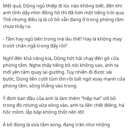
Mệt quá, Dũng ngủ thiếp đi lúc nào không biết, đến khi
anh tỉnh dậy nhìn đồng hồ thì đã hơn một tiếng trôi qua.
Thế nhưng điều lạ là cô bồ vẫn đang ở trong phòng tắm
chưa thấy ra.
- Tắm hay ngủ bên trong mà lâu thế? Hay là không may
trượt chân ngã trong đấy rồi?
Nghĩ đến khả năng kia, Dũng hớt hải chạy đến gõ cửa
phòng tắm. Nghe thấy tiếng bồ nói không sao, anh ta
mới yên tâm quay lại giường. Tuy nhiên đi được vài
bước, Dùng liền cười tủm tỉm rồi bất ngờ xoay mạnh cửa
phòng tắm, xông thẳng vào trong.
Ý định ban đầu của anh là làm thêm “hiệp hai” với bồ
trong đó nhưng vừa xông vào, anh ta liền chết điếng, há
hốc mồm, lắp bắp không thốt nên lời!
Ả bồ đúng là vừa tắm xong, đang trần như nhộng