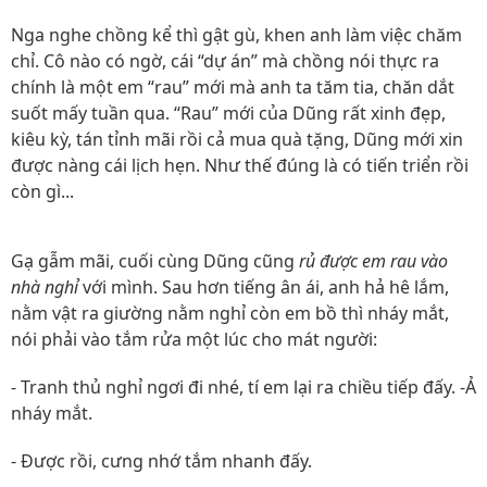
Nga nghe chồng kể thì gật gù, khen anh làm việc chăm
chỉ. Cô nào có ngờ, cái “dự án” mà chồng nói thực ra
chính là một em “rau” mới mà anh ta tăm tia, chăn dắt
suốt mấy tuần qua. “Rau” mới của Dũng rất xinh đẹp,
kiêu kỳ, tán tỉnh mãi rồi cả mua quà tặng, Dũng mới xin
được nàng cái lịch hẹn. Như thế đúng là có tiến triển rồi
còn gì...
Gạ gẫm mãi, cuối cùng Dũng cũng
rủ được em rau vào
nhà nghỉ
với mình. Sau hơn tiếng ân ái, anh hả hê lắm,
nằm vật ra giường nằm nghỉ còn em bồ thì nháy mắt,
nói phải vào tắm rửa một lúc cho mát người:
- Tranh thủ nghỉ ngơi đi nhé, tí em lại ra chiều tiếp đấy. -Ả
nháy mắt.
- Được rồi, cưng nhớ tắm nhanh đấy.