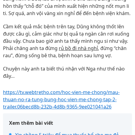
hồn thấy “chỗ đó” của mình xuất hiện những nốt mụn li
ti. Sợ quá, anh vội vàng xin nghỉ để đến bệnh viện khám.
Cầm kết quả mắc bệnh trên tay, Dũng không thốt lên
được câu gì, cảm giác như bị quả tạ ngàn cân rơi xuống
đầu vậy. Chưa bao giờ anh ta thấy mình ngu si như vậy.
Phải chăng anh ta đừng
rủ bồ đi nhà nghỉ
, đừng “chăn
rau”, đừng sống bê tha, bệnh hoạn sau lưng vợ.
Chuyện này anh ta biết thú nhận với Nga như thế nào
đây…
https://tv.webtretho.com/hoc-vien-me-chong/mau-
thuan-no-ra-tung-bung-hoc-vien-me-chong-tap-2-
trailer.06becd8b-232b-4d8b-9365-9ee021041a26
Xem thêm bài viết