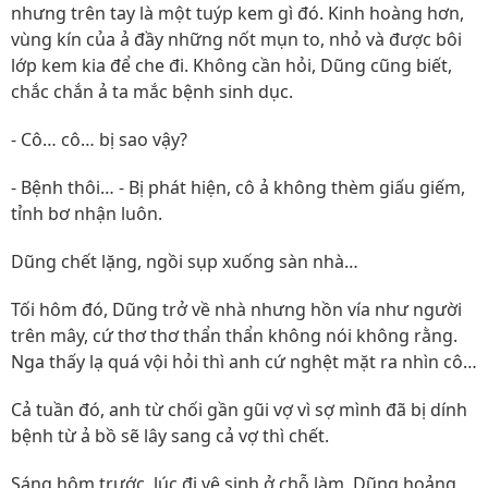
nhưng trên tay là một tuýp kem gì đó. Kinh hoàng hơn,
vùng kín của ả đầy những nốt mụn to, nhỏ và được bôi
lớp kem kia để che đi. Không cần hỏi, Dũng cũng biết,
chắc chắn ả ta mắc bệnh sinh dục.
- Cô… cô… bị sao vậy?
- Bệnh thôi… - Bị phát hiện, cô ả không thèm giấu giếm,
tỉnh bơ nhận luôn.
Dũng chết lặng, ngồi sụp xuống sàn nhà…
Tối hôm đó, Dũng trở về nhà nhưng hồn vía như người
trên mây, cứ thơ thơ thẩn thẩn không nói không rằng.
Nga thấy lạ quá vội hỏi thì anh cứ nghệt mặt ra nhìn cô…
Cả tuần đó, anh từ chối gần gũi vợ vì sợ mình đã bị dính
bệnh từ ả bồ sẽ lây sang cả vợ thì chết.
Sáng hôm trước, lúc đi vệ sinh ở chỗ làm, Dũng hoảng