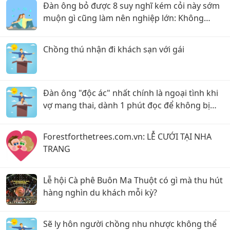
Đàn ông bỏ được 8 suy nghĩ kém cỏi này sớm
muộn gì cũng làm nên nghiệp lớn: Không
những cha mẹ tự hào mà vợ con cũng dựa
dẫm được cả đời
Chồng thú nhận đi khách sạn với gái
Đàn ông "độc ác" nhất chính là ngoại tình khi
vợ mang thai, dành 1 phút đọc để không bị
chồng "lừa dối"
Forestforthetrees.com.vn: LỄ CƯỚI TẠI NHA
TRANG
Lễ hội Cà phê Buôn Ma Thuột có gì mà thu hút
hàng nghìn du khách mỗi kỳ?
Sẽ ly hôn người chồng nhu nhược không thể