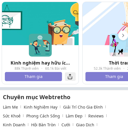
Kinh nghiệm hay hữu íc...
Thời tr
88k Thành viên
·
60.1k Bài viết
52.3k Thành viên
·
Tham gia
Tham gia
Chuyên mục Webtretho
Làm Mẹ
Kinh Nghiệm Hay
Giải Trí Cho Gia Đình
Sức Khoẻ
Phong Cách Sống
Làm Đẹp
Reviews
Kinh Doanh
Hội Bàn Tròn
Cưới
Giao Dịch