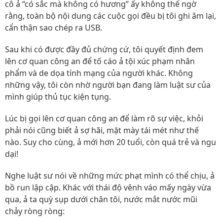
cô ả “có sắc mà không có hương” ấy không thể ngờ
rằng, toàn bộ nội dung các cuộc gọi đều bị tôi ghi âm lại,
cẩn thận sao chép ra USB.
Sau khi có được đầy đủ chứng cứ, tôi quyết định đem
lên cơ quan công an để tố cáo ả tội xúc phạm nhân
phẩm và de dọa tính mạng của người khác. Không
những vậy, tôi còn nhờ người bạn đang làm luật sư của
mình giúp thủ tục kiện tụng.
Lúc bị gọi lên cơ quan công an để làm rõ sự việc, khỏi
phải nói cũng biết ả sợ hãi, mặt mày tái mét như thế
nào. Suy cho cùng, ả mới hơn 20 tuổi, còn quá trẻ và ngu
dại!
Nghe luật sư nói về những mức phạt mình có thể chịu, ả
bồ run lập cập. Khác với thái độ vênh váo mấy ngày vừa
qua, ả ta quỳ sụp dưới chân tôi, nước mắt nước mũi
chảy ròng ròng: