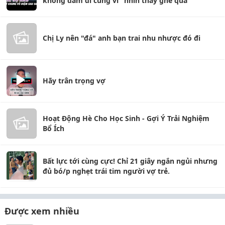
không dám đi cùng vì "nhìn thấy ghê quá"
Chị Ly nên "đá" anh bạn trai nhu nhược đó đi
Hãy trân trọng vợ
Hoạt Động Hè Cho Học Sinh - Gợi Ý Trải Nghiệm
Bổ Ích
Bất lực tới cùng cực! Chỉ 21 giây ngắn ngủi nhưng
đủ bó/p nghẹt trái tim người vợ trẻ.
Được xem nhiều