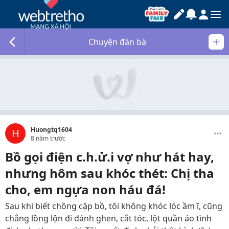
Chuyện đàn bà
Huongtq1604
H
8 năm trước
Bồ gọi điện c.h.ử.i vợ như hát hay,
nhưng hôm sau khóc thét: Chị tha
cho, em ngựa non háu đá!
Sau khi biết chồng cặp bồ, tôi không khóc lóc ầm ĩ, cũng
chẳng lồng lộn đi đánh ghen, cắt tóc, lột quần áo tình