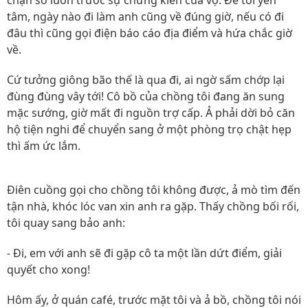
chặn số luôn trước sự chứng kiến của vợ. Để tôi yên
tâm, ngày nào đi làm anh cũng về đúng giờ, nếu có đi
đâu thì cũng gọi điện báo cáo địa điểm và hứa chắc giờ
về.
Cứ tưởng giông bão thế là qua đi, ai ngờ sấm chớp lại
đùng đùng vây tới! Cô bồ của chồng tôi đang ăn sung
mặc sướng, giờ mất đi nguồn trợ cấp. Ả phải dời bỏ căn
hộ tiện nghi để chuyển sang ở một phòng trọ chật hẹp
thì ấm ức lắm.
Điên cuồng gọi cho chồng tôi không được, ả mò tìm đến
tận nhà, khóc lóc van xin anh ra gặp. Thấy chồng bối rối,
tôi quay sang bảo anh:
- Đi, em với anh sẽ đi gặp cô ta một lần dứt điểm, giải
quyết cho xong!
Hôm ấy, ở quán café, trước mặt tôi và ả bồ, chồng tôi nói