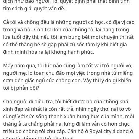
địch như bao người. Tôi quyết định phải thật bình tĩnh
tìm cách giải quyết vấn đề.
Cả tôi và chồng đều là những người có học, có địa vị cao
trong xã hội. Con trai lớn của chúng tôi lại đang trong
lứa tuổi dậy thì, nếu tôi làm bung bét mọi chuyện thì rất
có thể thằng bé sẽ gặp phải cú sốc tâm lý khi biết gia
đình mình hóa ra lại không hạnh phúc.
Mấy năm qua, tôi lúc nào cũng làm tốt vai trò người vợ,
người mẹ, lo toan chu đáo mọi việc trong nhà từ miếng
cơm đến giấc ngủ của chồng con. Vậy thì lý do gì khiến
tôi bị phản bội?
Cho người đi điều tra, tôi biết được bồ của chồng khá
xinh đẹp và nhất là còn rất trẻ, nhìn ngây thơ, nai tơ vô
cùng! Với sức sống thanh xuân hừng hực của mình, mỗi
tháng ả ta chẳng phải nai lưng đi làm vẫn có hơn chục
triệu do chồng tôi chu cấp. Căn hộ ở Royal city ả đang ở
cũng là chồng tôi bỏ tiền thuê.