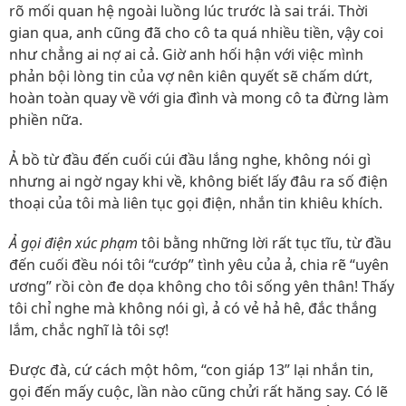
rõ mối quan hệ ngoài luồng lúc trước là sai trái. Thời
gian qua, anh cũng đã cho cô ta quá nhiều tiền, vậy coi
như chẳng ai nợ ai cả. Giờ anh hối hận với việc mình
phản bội lòng tin của vợ nên kiên quyết sẽ chấm dứt,
hoàn toàn quay về với gia đình và mong cô ta đừng làm
phiền nữa.
Ả bồ từ đầu đến cuối cúi đầu lắng nghe, không nói gì
nhưng ai ngờ ngay khi về, không biết lấy đâu ra số điện
thoại của tôi mà liên tục gọi điện, nhắn tin khiêu khích.
Ả gọi điện xúc phạm
tôi bằng những lời rất tục tĩu, từ đầu
đến cuối đều nói tôi “cướp” tình yêu của ả, chia rẽ “uyên
ương” rồi còn đe dọa không cho tôi sống yên thân! Thấy
tôi chỉ nghe mà không nói gì, ả có vẻ hả hê, đắc thắng
lắm, chắc nghĩ là tôi sợ!
Được đà, cứ cách một hôm, “con giáp 13” lại nhắn tin,
gọi đến mấy cuộc, lần nào cũng chửi rất hăng say. Có lẽ