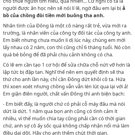
cho thuê người tìm hiểu, quả nhiên... Cứ nghĩ cô ta là
người được ăn học nên sẽ nói lí lẽ, ngờ đâu em lại bị
ả
bồ của chồng đòi tiền mới buông tha anh.
Nhân tình của Đông là một cô nàng rất trẻ, vừa mới ra
trường, là nhân viên của công ty đối tác của công ty anh.
Em biết nhưng chưa muốn li dị lúc này, chúng em mới
lấy nhau có 2 năm, con thì cũng chỉ 6 tháng tuổi. Nó còn
quá bé bỏng để đã phải chịu cảnh không có cha.
Có lẽ em cần tạo 1 cơ hội để sửa chữa chỗ nứt vỡ hơn là
lập tức bị đập tan. Nghĩ thế nên em quyết định sẽ tha
thứ cho anh lần này, chỉ cần Đông dứt khỏi cô ta. Hứa
thì xoen xoét nhưng chồng vẫn vẫn lén lút qua lại với ả!
Em giận điên người, chất vấn Đông thì anh biện bạch:
- Em biết đấy, là người chứ có phải cỗ máy đâu mà nói
dứt là dứt. 1 năm qua bọn anh cũng có tình cảm ít
nhiều, vì thế muốn chia tay cũng phải cần có thời gian
chứ, anh sợ cô ấy sốc quá không chấp nhận nổi mà làm
điều dại dột. Hãy cho anh thêm chút thời gian.