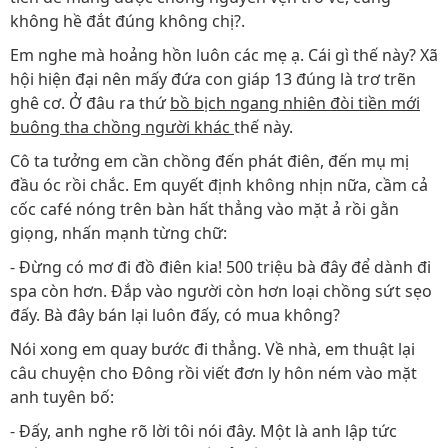
không hề đắt đúng không chị?.
Em nghe mà hoảng hồn luôn các mẹ ạ. Cái gì thế này? Xã
hội hiện đại nên mấy đứa con giáp 13 đúng là trơ trẽn
ghê cơ. Ở đâu ra thứ
bồ bịch ngang nhiên đòi tiền mới
buông tha chồng người khác
thế này.
Cô ta tưởng em cần chồng đến phát điên, đến mụ mị
đầu óc rồi chắc. Em quyết định không nhịn nữa, cầm cả
cốc café nóng trên bàn hất thẳng vào mặt ả rồi gằn
giọng, nhấn mạnh từng chữ:
- Đừng có mơ đi đồ điên kia! 500 triệu bà đây để dành đi
spa còn hơn. Đắp vào người còn hơn loại chồng sứt sẹo
đấy. Bà đây bán lại luôn đấy, có mua không?
Nói xong em quay bước đi thẳng. Về nhà, em thuật lại
câu chuyện cho Đông rồi viết đơn ly hôn ném vào mặt
anh tuyên bố:
- Đấy, anh nghe rõ lời tôi nói đây. Một là anh lập tức