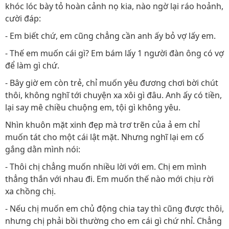
khóc lóc bày tỏ hoàn cảnh nọ kia, nào ngờ lại ráo hoảnh,
cười đáp:
- Em biết chứ, em cũng chẳng cần anh ấy bỏ vợ lấy em.
- Thế em muốn cái gì? Em bám lấy 1 người đàn ông có vợ
để làm gì chứ.
- Bây giờ em còn trẻ, chỉ muốn yêu đương chơi bời chút
thôi, không nghĩ tới chuyện xa xôi gì đâu. Anh ấy có tiền,
lại say mê chiều chuộng em, tội gì không yêu.
Nhìn khuôn mặt xinh đẹp mà trơ trẽn của ả em chỉ
muốn tát cho một cái lật mặt. Nhưng nghĩ lại em cố
gắng dằn mình nói:
- Thôi chị chẳng muốn nhiều lời với em. Chị em mình
thẳng thắn với nhau đi. Em muốn thế nào mới chịu rời
xa chồng chị.
- Nếu chị muốn em chủ động chia tay thì cũng được thôi,
nhưng chị phải bồi thường cho em cái gì chứ nhỉ. Chẳng