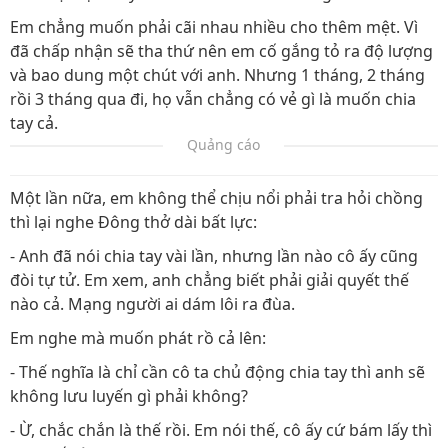
Em chẳng muốn phải cãi nhau nhiều cho thêm mệt. Vì
đã chấp nhận sẽ tha thứ nên em cố gắng tỏ ra độ lượng
và bao dung một chút với anh. Nhưng 1 tháng, 2 tháng
rồi 3 tháng qua đi, họ vẫn chẳng có vẻ gì là muốn chia
tay cả.
Quảng cáo
Một lần nữa, em không thể chịu nổi phải tra hỏi chồng
thì lại nghe Đông thở dài bất lực:
- Anh đã nói chia tay vài lần, nhưng lần nào cô ấy cũng
đòi tự tử. Em xem, anh chẳng biết phải giải quyết thế
nào cả. Mạng người ai dám lôi ra đùa.
Em nghe mà muốn phát rồ cả lên:
- Thế nghĩa là chỉ cần cô ta chủ động chia tay thì anh sẽ
không lưu luyến gì phải không?
- Ừ, chắc chắn là thế rồi. Em nói thế, cô ấy cứ bám lấy thì