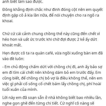
anh biết làm sao được.
Đông khẳng định chắc như đinh đóng cột nên em quyết
định gặp cô ả kia lần nữa, để nói chuyện cho ra ngô ra
khoai.
Chứ cứ cái cảnh chung chồng thế này cũng đến chết vì
héo hon và uất ức trước khi chờ đợi được 2 kẻ ấy dứt
khoát mất.
Hẹn được cô ta ra quán café, vừa ngồi xuống bàn em đã
vào đề luôn:
- Em chủ động chấm dứt với chồng chị đi, anh ấy bảo sợ
em đi tìm cái chết nên không dám bỏ em trước đấy. Em
cũng biết, để chồng chị bỏ vợ là điều không thể, nên em
việc gì phải cố sống cố chết bám lấy chồng chị, phí hoài
tuổi xuân của mình.
Lời này em đã soạn sẵn ở nhà không biết bao nhiêu lần,
nghe gọn ghẽ đến từng chi tiết. Cứ nghĩ cô nàng sẽ