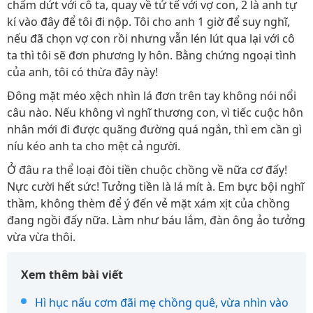
chấm dứt với cô ta, quay về tử tế với vợ con, 2 là anh tự
kí vào đây để tôi đi nộp. Tôi cho anh 1 giờ để suy nghĩ,
nếu đã chọn vợ con rồi nhưng vẫn lén lút qua lại với cô
ta thì tôi sẽ đơn phương ly hôn. Bằng chứng ngoại tình
của anh, tôi có thừa đây này!
Đông mặt méo xệch nhìn lá đơn trên tay không nói nổi
câu nào. Nếu không vì nghĩ thương con, vì tiếc cuộc hôn
nhân mới đi được quãng đường quá ngắn, thì em cần gì
níu kéo anh ta cho mệt cả người.
Ở đâu ra thể loại đòi tiền chuộc chồng về nữa cơ đấy!
Nực cười hết sức! Tưởng tiền là lá mít à. Em bực bội nghĩ
thầm, không thèm để ý đến vẻ mặt xám xịt của chồng
đang ngồi đấy nữa. Làm như báu lắm, đàn ông ảo tưởng
vừa vừa thôi.
Xem thêm bài viết
Hì hục nấu cơm đãi mẹ chồng quê, vừa nhìn vào