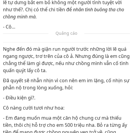
lẽ tự dưng bắt em bỏ không một người tình tuyệt vời
như thế?. Chị có thể chi tiền để
nhân tình buông tha cho
chồng mình mà.
- Cô…
Quảng cáo
Nghe đến đó mà giận run người trước những lời lẽ quá
ngang ngược, trơ trẽn của cô ả. Nhưng đúng là em cũng
chẳng thể làm gì được, nếu như chồng mình vẫn cố tình
quấn quýt lấy cô ta.
Đã quyết sẽ nhẫn nhịn vì con nên em im lặng, cố nhịn sự
phẫn nộ trong lòng xuống, hỏi:
- Điều kiện gì?.
Cô nàng cười tươi như hoa:
- Em đang muốn mua một căn hộ chung cư mà thiếu
tiền, thôi chị hỗ trợ cho em 500 triệu nha. Bỏ ra từng ấy
tiền để mang được chồng nguyên vẹn trở về, cũng