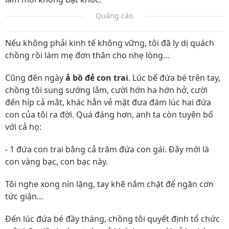
Quảng cáo
Nếu không phải kinh tế không vững, tôi đã ly dị quách
chồng rồi làm mẹ đơn thân cho nhẹ lòng…
Cũng đến ngày
ả bồ đẻ con trai
. Lúc bế đứa bé trên tay,
chồng tôi sung sướng lắm, cười hớn ha hớn hở, cười
đến híp cả mắt, khác hẳn vẻ mặt đưa đám lúc hai đứa
con của tôi ra đời. Quá đáng hơn, anh ta còn tuyên bố
với cả họ:
- 1 đứa con trai bằng cả trăm đứa con gái. Đây mới là
con vàng bạc, con bạc này.
Tôi nghe xong nín lặng, tay khẽ nắm chặt để ngăn cơn
tức giận…
Đến lúc đứa bé đầy tháng, chồng tôi quyết định tổ chức