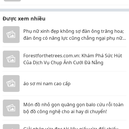
cha mẹ tự hào mà vợ con cũng dựa dẫm được cả
đời
Được xem nhiều
Phụ nữ xinh đẹp không sợ đàn ông trăng hoa;
đàn ông có năng lực cũng chẳng ngại phụ nữ
thực tế
Forestforthetrees.com.vn: Khám Phá Sức Hút
Của Dịch Vụ Chụp Ảnh Cưới Đà Nẵng
áo sơ mi nam cao cấp
Món đồ nhỏ gọn quăng gọn balo cứu rỗi toàn
bộ đồ công nghệ cho ai hay di chuyển!