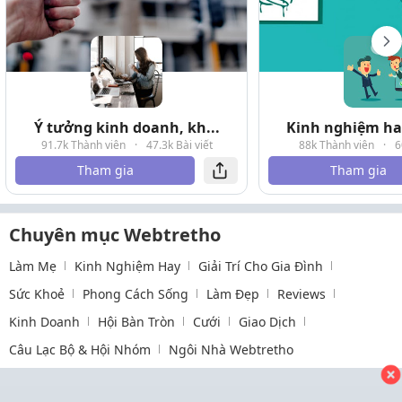
Ý tưởng kinh doanh, kh...
Kinh nghiệm hay
91.7k Thành viên
·
47.3k Bài viết
88k Thành viên
·
6
Tham gia
Tham gia
Chuyên mục Webtretho
Làm Mẹ
Kinh Nghiệm Hay
Giải Trí Cho Gia Đình
Sức Khoẻ
Phong Cách Sống
Làm Đẹp
Reviews
Kinh Doanh
Hội Bàn Tròn
Cưới
Giao Dịch
Câu Lạc Bộ & Hội Nhóm
Ngôi Nhà Webtretho