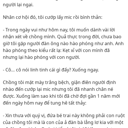
người lại ngại.
Nhân cơ hội đó, tôi cướp lấy mic rồi bình thản:
- Trong ngày vui như hôm nay, tôi muốn dành vài lời
nhận xét về chồng mình. Quả thực trong đời, chưa bao
giờ tôi gặp người đàn ông nào hào phóng như anh. Anh
hào phóng theo kiểu rất lạ: Kẹt xỉ với con mình đã
nhưng lại hào phóng với con người.
- Cô… cô nói linh tinh cái gì đấy? Xuống ngay.
Chồng tôi mặt mày trắng bệch, giận điên người định
nhào đến cướp lại mic nhưng tôi đã nhanh chân né
được. Xuống làm sao khi tôi đã chờ đợi gần 1 năm mới
đến ngày hôm nay để tung hê tất thảy:
- Xin thưa với quý vị, đứa bé trai này không phải con ruột
của chồng tôi mà là con của ả đàn bà lẳng lơ kia với một