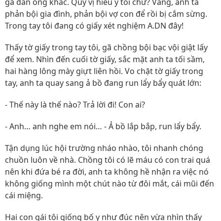
gã đàn ông khác. Quý vị hiểu ý tôi chứ? Vâng, anh ta
phản bội gia đình, phản bội vợ con để rồi bị cắm sừng.
Trong tay tôi đang có giấy xét nghiệm A.DN đây!
Thấy tờ giấy trong tay tôi, gã chồng bội bạc vội giật lấy
để xem. Nhìn đến cuối tờ giấy, sắc mặt anh ta tối sầm,
hai hàng lông mày giựt liên hồi. Vo chặt tờ giấy trong
tay, anh ta quay sang ả bồ đang run lẩy bẩy quát lớn:
- Thế này là thế nào? Trả lời đi! Con ai?
- Anh… anh nghe em nói… - Ả bồ lắp bắp, run lẩy bẩy.
Tận dụng lúc hội trường nháo nhào, tôi nhanh chóng
chuồn luôn về nhà. Chồng tôi có lẽ máu có con trai quá
nên khi đứa bé ra đời, anh ta không hề nhận ra việc nó
không giống mình một chút nào từ đôi mắt, cái mũi đến
cái miệng.
Hai con gái tôi giống bố y như đúc nên vừa nhìn thấy