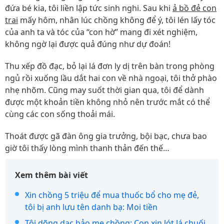
đứa bé kia, tôi liền lập tức sinh nghi. Sau khi
ả bồ đẻ con
trai
mấy hôm, nhân lúc chồng không để ý, tôi lén lấy tóc
của anh ta và tóc của “con hờ” mang đi xét nghiệm,
không ngờ lại được quả đúng như dự đoán!
Thu xếp đồ đạc, bỏ lại lá đơn ly dị trên bàn trong phòng
ngủ rồi xuống lầu dắt hai con về nhà ngoại, tôi thở phào
nhẹ nhõm. Cũng may suốt thời gian qua, tôi để dành
được một khoản tiền không nhỏ nên trước mắt có thể
cùng các con sống thoải mái.
Thoát được gã đàn ông gia trưởng, bội bạc, chưa bao
giờ tôi thấy lòng mình thanh thản đến thế…
Xem thêm bài viết
Xin chồng 5 triệu để mua thuốc bổ cho mẹ đẻ,
tôi bị anh lưu tên danh bạ: Moi tiền
Tôi dõng dạc bảo mẹ chồng: Con xin lót lá chuối