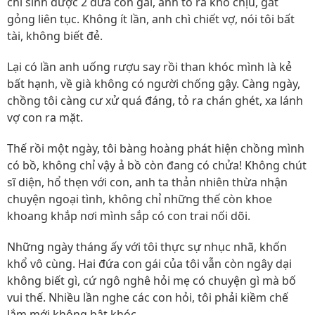
chỉ sinh được 2 đứa con gái, anh tỏ ra khó chịu, gắt
gỏng liên tục. Không ít lần, anh chì chiết vợ, nói tôi bất
tài, không biết đẻ.
Lại có lần anh uống rượu say rồi than khóc mình là kẻ
bất hạnh, về già không có người chống gậy. Càng ngày,
chồng tôi càng cư xử quá đáng, tỏ ra chán ghét, xa lánh
vợ con ra mặt.
Thế rồi một ngày, tôi bàng hoàng phát hiện chồng mình
có bồ, không chỉ vậy ả bồ còn đang có chửa! Không chút
sĩ diện, hổ thẹn với con, anh ta thản nhiên thừa nhận
chuyện ngoại tình, không chỉ những thế còn khoe
khoang khắp nơi mình sắp có con trai nối dõi.
Những ngày tháng ấy với tôi thực sự nhục nhã, khốn
khổ vô cùng. Hai đứa con gái của tôi vẫn còn ngây dại
không biết gì, cứ ngô nghê hỏi mẹ có chuyện gì mà bố
vui thế. Nhiều lần nghe các con hỏi, tôi phải kiềm chế
lắm mới không bật khóc.