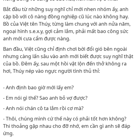
Bắt đầu từ những suy nghĩ chỉ mới nhen nhóm ấy, anh
cặp bồ với cô nàng đồng nghiệp cũ lúc nào không hay.
Bồ của Việt tên Thúy, từng làm chung với anh nửa năm,
ngoại hình s.e.x.y, gợi cảm lắm, phải mất bao công sức
anh mới cưa cẩm được nàng.
Ban đầu, Việt cũng chỉ định chơi bời đổi gió bên ngoài
nhưng càng lấn sâu vào anh mới biết được suy nghĩ thật
của bồ. Đêm ấy, sau một hồi vật lộn đến thở không ra
hơi, Thúy nép vào ngực người tình thủ thỉ:
- Anh định bao giờ mới lấy em?
- Em nói gì thế? Sao anh bỏ vợ được?
- Anh nói chán cô ta lắm rồi cơ mà?
- Thôi, chúng mình cứ thế này có phải tốt hơn không?
Thi thoảng gặp nhau cho đỡ nhớ, em cần gì anh sẽ đáp
ứng.