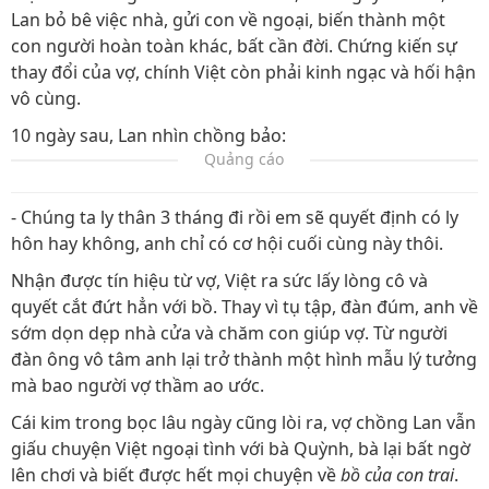
Lan bỏ bê việc nhà, gửi con về ngoại, biến thành một
con người hoàn toàn khác, bất cần đời. Chứng kiến sự
thay đổi của vợ, chính Việt còn phải kinh ngạc và hối hận
vô cùng.
10 ngày sau, Lan nhìn chồng bảo:
Quảng cáo
- Chúng ta ly thân 3 tháng đi rồi em sẽ quyết định có ly
hôn hay không, anh chỉ có cơ hội cuối cùng này thôi.
Nhận được tín hiệu từ vợ, Việt ra sức lấy lòng cô và
quyết cắt đứt hẳn với bồ. Thay vì tụ tập, đàn đúm, anh về
sớm dọn dẹp nhà cửa và chăm con giúp vợ. Từ người
đàn ông vô tâm anh lại trở thành một hình mẫu lý tưởng
mà bao người vợ thầm ao ước.
Cái kim trong bọc lâu ngày cũng lòi ra, vợ chồng Lan vẫn
giấu chuyện Việt ngoại tình với bà Quỳnh, bà lại bất ngờ
lên chơi và biết được hết mọi chuyện về
bồ của con trai
.