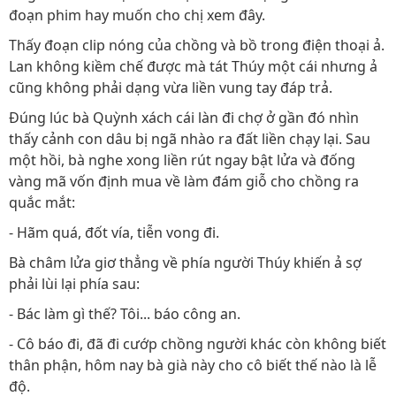
đoạn phim hay muốn cho chị xem đây.
Thấy đoạn clip nóng của chồng và bồ trong điện thoại ả.
Lan không kiềm chế được mà tát Thúy một cái nhưng ả
cũng không phải dạng vừa liền vung tay đáp trả.
Đúng lúc bà Quỳnh xách cái làn đi chợ ở gần đó nhìn
thấy cảnh con dâu bị ngã nhào ra đất liền chạy lại. Sau
một hồi, bà nghe xong liền rút ngay bật lửa và đống
vàng mã vốn định mua về làm đám giỗ cho chồng ra
quắc mắt:
- Hãm quá, đốt vía, tiễn vong đi.
Bà châm lửa giơ thẳng về phía người Thúy khiến ả sợ
phải lùi lại phía sau:
- Bác làm gì thế? Tôi... báo công an.
- Cô báo đi, đã đi cướp chồng người khác còn không biết
thân phận, hôm nay bà già này cho cô biết thế nào là lễ
độ.