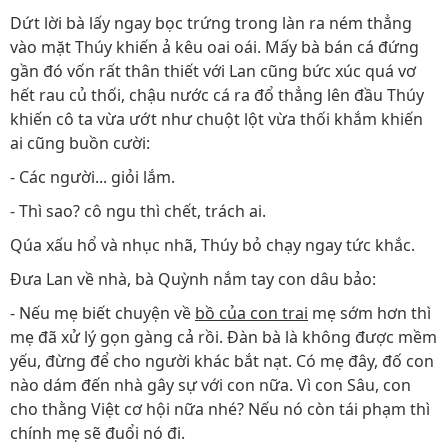
Dứt lời bà lấy ngay bọc trứng trong làn ra ném thẳng
vào mặt Thúy khiến ả kêu oai oái. Mấy bà bán cá đứng
gần đó vốn rất thân thiết với Lan cũng bức xúc quá vơ
hết rau củ thối, chậu nước cá ra đổ thẳng lên đầu Thúy
khiến cô ta vừa ướt như chuột lột vừa thối khắm khiến
ai cũng buồn cười:
- Các người... giỏi lắm.
- Thì sao? cô ngu thì chết, trách ai.
Qúa xấu hổ và nhục nhã, Thúy bỏ chạy ngay tức khắc.
Đưa Lan về nhà, bà Quỳnh nắm tay con dâu bảo:
- Nếu mẹ biết chuyện về
bồ của con trai
mẹ sớm hơn thì
mẹ đã xử lý gọn gàng cả rồi. Đàn bà là không được mềm
yếu, đừng để cho người khác bắt nạt. Có mẹ đây, đố con
nào dám đến nhà gây sự với con nữa. Vì con Sâu, con
cho thằng Việt cơ hội nữa nhé? Nếu nó còn tái phạm thì
chính mẹ sẽ đuổi nó đi.