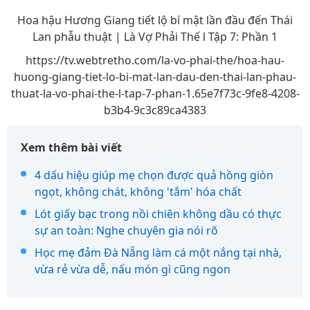
Hoa hậu Hương Giang tiết lộ bí mật lần đầu đến Thái
Lan phẫu thuật | Là Vợ Phải Thế l Tập 7: Phần 1
https://tv.webtretho.com/la-vo-phai-the/hoa-hau-
huong-giang-tiet-lo-bi-mat-lan-dau-den-thai-lan-phau-
thuat-la-vo-phai-the-l-tap-7-phan-1.65e7f73c-9fe8-4208-
b3b4-9c3c89ca4383
Xem thêm bài viết
4 dấu hiệu giúp mẹ chọn được quả hồng giòn
ngọt, không chát, không 'tắm' hóa chất
Lót giấy bạc trong nồi chiên không dầu có thực
sự an toàn: Nghe chuyên gia nói rõ
Học mẹ đảm Đà Nẵng làm cá một nắng tại nhà,
vừa rẻ vừa dễ, nấu món gì cũng ngon