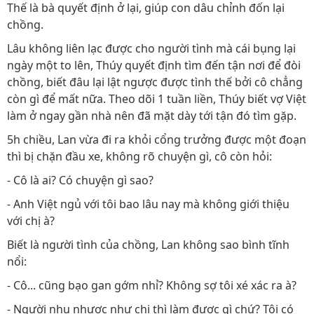
Thế là bà quyết định ở lại, giúp con dâu chỉnh đốn lại
chồng.
Lâu không liên lạc được cho người tình mà cái bụng lại
ngày một to lên, Thúy quyết định tìm đến tận nơi để đòi
chồng, biết đâu lại lật ngược được tình thế bởi cô chẳng
còn gì để mất nữa. Theo dõi 1 tuần liền, Thúy biết vợ Việt
làm ở ngay gần nhà nên đã mặt dày tới tận đó tìm gặp.
5h chiều, Lan vừa đi ra khỏi cổng trưởng được một đoạn
thì bị chặn đầu xe, không rõ chuyện gì, cô còn hỏi:
- Cô là ai? Có chuyện gì sao?
- Anh Việt ngủ với tôi bao lâu nay mà không giới thiệu
với chị à?
Biết là người tình của chồng, Lan không sao bình tĩnh
nổi:
- Cô... cũng bạo gan gớm nhỉ? Không sợ tôi xé xác ra à?
- Người nhu nhược như chị thì làm được gì chứ? Tôi có