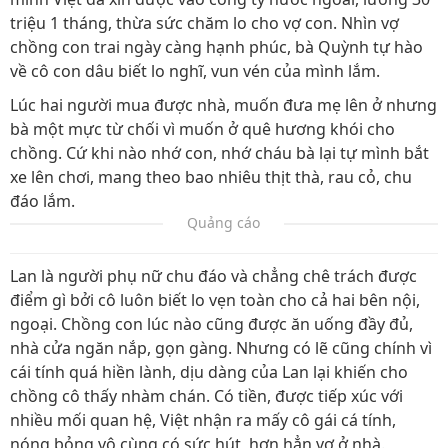
triệu 1 tháng, thừa sức chăm lo cho vợ con. Nhìn vợ
chồng con trai ngày càng hạnh phúc, bà Quỳnh tự hào
về cô con dâu biết lo nghĩ, vun vén của mình lắm.
Lúc hai người mua được nhà, muốn đưa mẹ lên ở nhưng
bà một mực từ chối vì muốn ở quê hương khói cho
chồng. Cứ khi nào nhớ con, nhớ cháu bà lại tự mình bắt
xe lên chơi, mang theo bao nhiêu thịt thà, rau cỏ, chu
đáo lắm.
Quảng cáo
Lan là người phụ nữ chu đáo và chẳng chê trách được
điểm gì bởi cô luôn biết lo vẹn toàn cho cả hai bên nội,
ngoại. Chồng con lúc nào cũng được ăn uống đầy đủ,
nhà cửa ngăn nắp, gọn gàng. Nhưng có lẽ cũng chính vì
cái tính quá hiền lành, dịu dàng của Lan lại khiến cho
chồng cô thấy nhàm chán. Có tiền, được tiếp xúc với
nhiều mối quan hệ, Việt nhận ra mấy cô gái cá tính,
nóng bỏng vô cùng có sức hút, hơn hẳn vợ ở nhà.