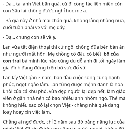
- Dạ... tại anh Việt bận quá, cứ đi công tác liên miên còn
con Sâu lại không được nghỉ học mẹ ạ.
- Bà già này ở nhà mãi chán quá, không lằng nhằng nữa,
cuối tuần phải về với mẹ đấy.
- Dạ... chúng con sẽ về ạ.
Lan vừa tắt điện thoại thì cứ ngồi chống đũa bên bàn ăn
như người mất hồn. Mẹ chồng cô đâu có biết,
bồ của
con trai
bà mình lúc nào cũng dụ dỗ anh đi tối ngày làm
gia đình đang đứng trên bờ vực đổ vỡ.
Lan lấy Việt gần 3 năm, ban đầu cuộc sống cũng hạnh
phúc, ngọt ngào lắm. Lan từng được mệnh danh là hoa
khôi của cả khu phố, vừa đẹp người lại đẹp nết, làm giáo
viên ở gần nhà nên có bao nhiêu anh nhòm ngó. Thế mà
không hiểu sao cô lại chọn Việt - chàng nhà quê đang
loay hoay xin việc làm.
Chẳng ai ngờ được, chỉ 2 năm sau đó bằng năng lực của
mình Việt đã xin được vào công ty nước ngoài, lương 30