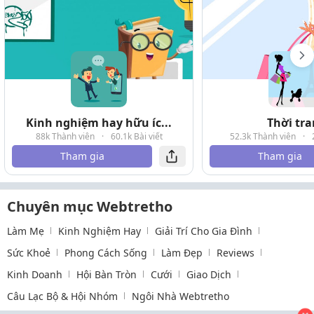
Kinh nghiệm hay hữu íc...
Thời tr
88k Thành viên
·
60.1k Bài viết
52.3k Thành viên
·
Tham gia
Tham gia
Chuyên mục Webtretho
Làm Mẹ
Kinh Nghiệm Hay
Giải Trí Cho Gia Đình
Sức Khoẻ
Phong Cách Sống
Làm Đẹp
Reviews
Kinh Doanh
Hội Bàn Tròn
Cưới
Giao Dịch
Câu Lạc Bộ & Hội Nhóm
Ngôi Nhà Webtretho