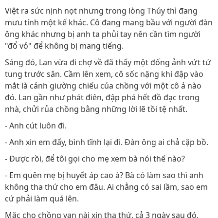
Việt ra sức nịnh nọt nhưng trong lòng Thúy thì đang
mưu tính một kế khác. Cô đang mang bầu với người đàn
ông khác nhưng bị anh ta phủi tay nên cần tìm người
"đổ vỏ" để không bị mang tiếng.
Sáng đó, Lan vừa đi chợ về đã thấy một đống ảnh vứt tứ
tung trước sân. Cầm lên xem, cô sốc nặng khi đập vào
mắt là cảnh giường chiếu của chồng với một cô ả nào
đó. Lan gần như phát điên, đập phá hết đồ đạc trong
nhà, chửi rủa chồng bằng những lời lẽ tồi tệ nhất.
- Anh cút luôn đi.
- Anh xin em đấy, bình tĩnh lại đi. Đàn ông ai chả cặp bồ.
- Được rồi, để tôi gọi cho mẹ xem bà nói thế nào?
- Em quên mẹ bị huyết áp cao à? Bà có làm sao thì anh
không tha thứ cho em đâu. Ai chẳng có sai lầm, sao em
cứ phải làm quá lên.
Mặc cho chồng van nài xin tha thứ, cả 3 ngày sau đó,